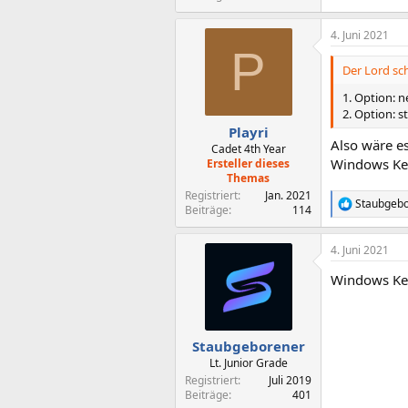
4. Juni 2021
P
Der Lord sch
1. Option: 
2. Option: s
Playri
Also wäre e
Cadet 4th Year
Windows Key
Ersteller dieses
Themas
Registriert
Jan. 2021
Staubgeb
R
Beiträge
114
e
a
4. Juni 2021
k
t
Windows Key
i
o
n
e
n
Staubgeborener
:
Lt. Junior Grade
Registriert
Juli 2019
Beiträge
401