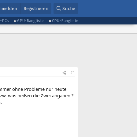
nmelden
Registrieren
Suche
g-PCs
GPU-Rangliste
CPU-Rangliste
#1
 immer ohne Probleme nur heute
bzw. was heißen die Zwei angaben ?
.