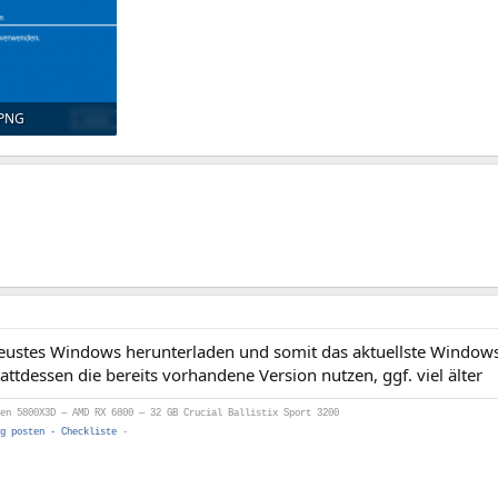
.PNG
rufe: 420
neustes Windows herunterladen und somit das aktuellste Windows 
tattdessen die bereits vorhandene Version nutzen, ggf. viel älter
en 5800X3D — AMD RX 6800 — 32 GB Crucial Ballistix Sport 3200
g posten - Checkliste
-