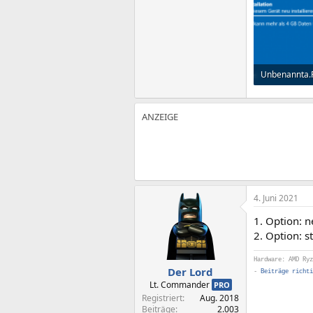
Unbenannta
14,8 KB · Auf
4. Juni 2021
1. Option: 
2. Option: s
Hardware: AMD Ryz
Der Lord
-
Beiträge richti
Lt. Commander
PRO
Registriert
Aug. 2018
Beiträge
2.003