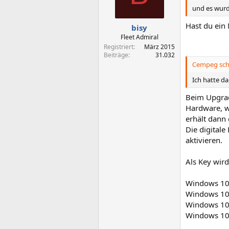
n
und es wurde
e
n
Hast du ein 
bisy
:
Fleet Admiral
Registriert
März 2015
Beiträge
31.032
Cempeg sch
Ich hatte d
Beim Upgrad
Hardware, w
erhält dann 
Die digital
aktivieren.
Als Key wird
Windows 1
Windows 1
Windows 10
Windows 10