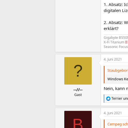
1. Absatz: I
digitalen Liz
2. Absatz: 
erklärt?
Gigabyte B55
X-Fi Titanium
II
Seasonic Focu
4. Juni 2021
?
Staubgebore
Windows Key
Nein, kann 
--//--
Gast
Terrier
un
R
e
a
4. Juni 2021
k
B
t
i
Cempeg sch
o