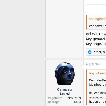
Staubgebore
Windows Ke
Bei Win10 wä
Key genutzt
Key angezeig
Terrier
,
sc
R
e
a
4. Juni 2021
k
t
i
bisy schrieb
o
n
Denn die Ke
e
Mainboard n
n
Cempeg
:
Bei Win10 wä
Banned
wurde, wurd
Registriert
Nov. 2009
haben und d
Beiträge
1.434