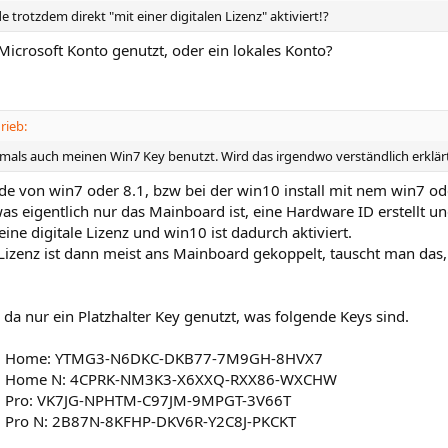
 trotzdem direkt "mit einer digitalen Lizenz" aktiviert!?
Microsoft Konto genutzt, oder ein lokales Konto?
rieb:
amals auch meinen Win7 Key benutzt. Wird das irgendwo verständlich erklär
e von win7 oder 8.1, bzw bei der win10 install mit nem win7 od
as eigentlich nur das Mainboard ist, eine Hardware ID erstellt u
eine digitale Lizenz und win10 ist dadurch aktiviert.
e Lizenz ist dann meist ans Mainboard gekoppelt, tauscht man da
 da nur ein Platzhalter Key genutzt, was folgende Keys sind.
0 Home: YTMG3-N6DKC-DKB77-7M9GH-8HVX7
0 Home N: 4CPRK-NM3K3-X6XXQ-RXX86-WXCHW
 Pro: VK7JG-NPHTM-C97JM-9MPGT-3V66T
 Pro N: 2B87N-8KFHP-DKV6R-Y2C8J-PKCKT