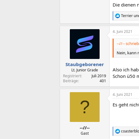
Die dienen n
Terrier
un
R
e
a
4. Juni 2021
k
t
i
--//-- schrieb
o
n
Nein, kann 
e
n
Staubgeborener
:
Also ich hab
Lt. Junior Grade
Schon ü50 m
Registriert
Juli 2019
Beiträge
401
4. Juni 2021
?
Es geht nich
--//--
coasterbl
R
Gast
e