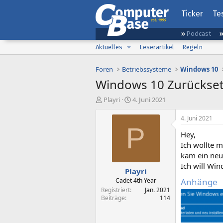
Ticker
Te
Podcast
Aktuelles
Leserartikel
Regeln
Foren
Betriebssysteme
Windows 10
Windows 10 Zurückse
E
E
Playri
4. Juni 2021
r
r
s
s
4. Juni 2021
t
t
P
Hey,
e
e
l
l
Ich wollte 
l
l
kam ein neu
e
t
Ich will Wi
Playri
r
a
m
Cadet 4th Year
Anhänge
Registriert
Jan. 2021
Beiträge
114