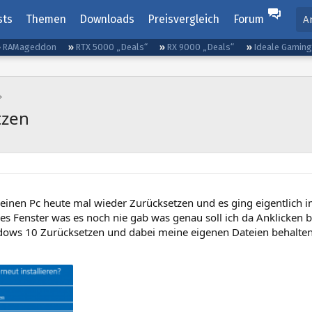
sts
Themen
Downloads
Preisvergleich
Forum
A
RAMageddon
RTX 5000 „Deals“
RX 9000 „Deals“
Ideale Gamin
tzen
meinen Pc heute mal wieder Zurücksetzen und es ging eigentlich
es Fenster was es noch nie gab was genau soll ich da Anklicken 
ndows 10 Zurücksetzen und dabei meine eigenen Dateien behalten