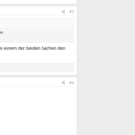
#3
en
ei einem der beiden Sachen den
#4