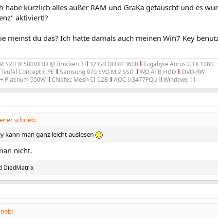
ch habe kürzlich alles außer RAM und GraKa getauscht und es wur
enz" aktiviert!?
Wie meinst du das? Ich hatte damals auch meinen Win7 Key benutz
0M S2H
II
5800X3D @ Brocken 3
ll
32 GB DDR4 3600
ll
Gigabyte Aorus GTX 1080
Teufel Concept E PE
ll
Samsung 970 EVO M.2 SSD
ll
WD 4TB HDD
ll
DVD-RW
s+ Platinum 550W
ll
Chiefec Mesh Cl-02B
ll
AOC U3477PQU
ll
Windows 11
ner schrieb:
 kann man ganz leicht auslesen
man nicht.
d
DiedMatrix
rieb: