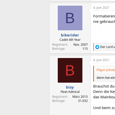
4. Juni 2021
B
Formatieren 
nie gebrauc
bikerider
Cadet 4th Year
Registriert
Nov. 2007
Der Lord
u
R
Beiträge
115
e
a
4. Juni 2021
k
B
t
i
Playri schrie
o
n
denn bei ei
e
n
Brauchst du 
bisy
:
Denn die Key
Fleet Admiral
das Mainboa
Registriert
März 2015
Beiträge
31.032
Und beim zu