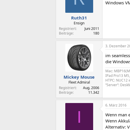
Windows VM
Ruth31
Ensign
Registriert
Juni 2011
Beiträge
180
3. Dezember 2
im seamless
die Windows
Mac: MBP16(M1
IPad Pro13 M5,
Mickey Mouse
HTPC: NUC12 i
Fleet Admiral
“Server“: Des
Registriert
Aug. 2006
Beiträge
11.342
6. März 2016
I
Wenn man es
Wenn Akkulau
Alternativ: