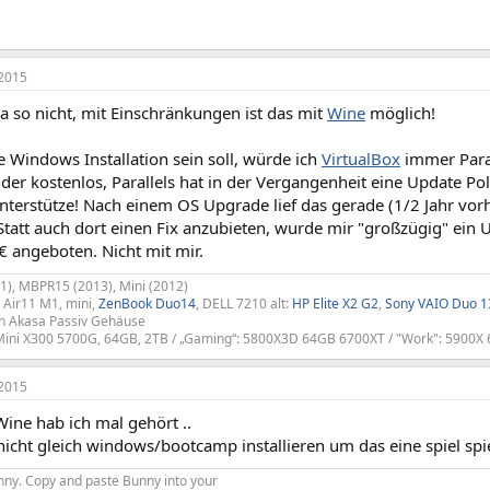
2015
a so nicht, mit Einschränkungen ist das mit
Wine
möglich!
 Windows Installation sein soll, würde ich
VirtualBox
immer Paral
er kostenlos, Parallels hat in der Vergangenheit eine Update Poli
unterstütze! Nach einem OS Upgrade lief das gerade (1/2 Jahr vorhe
Statt auch dort einen Fix anzubieten, wurde mir "großzügig" ein 
€ angeboten. Nicht mit mir.
), MBPR15 (2013), Mini (2012)
 Air11 M1, mini,
ZenBook Duo14
, DELL 7210 alt:
HP Elite X2 G2
,
Sony VAIO Duo 1
n Akasa Passiv Gehäuse
kMini X300 5700G, 64GB, 2TB / „Gaming“: 5800X3D 64GB 6700XT / "Work": 5900
2015
ine hab ich mal gehört ..
nicht gleich windows/bootcamp installieren um das eine spiel spi
Bunny. Copy and paste Bunny into your