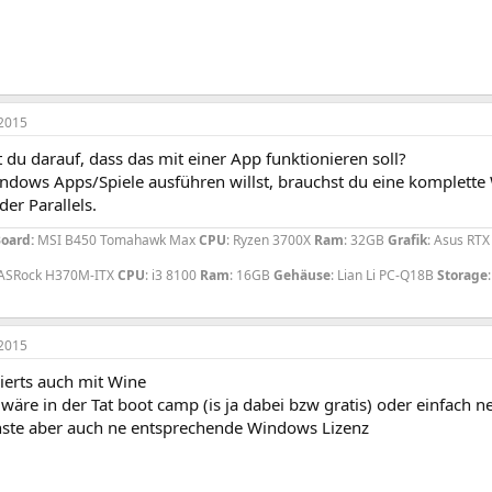
2015
du darauf, dass das mit einer App funktionieren soll?
dows Apps/Spiele ausführen willst, brauchst du eine komplette 
er Parallels.
oard:
MSI B450 Tomahawk Max
CPU
: Ryzen 3700X
Ram
: 32GB
Grafik
: Asus RT
 ASRock H370M-ITX
CPU
: i3 8100
Ram
: 16GB
Gehäuse
: Lian Li PC-Q18B
Storage
2015
ierts auch mit Wine
wäre in der Tat boot camp (is ja dabei bzw gratis) oder einfach ne 
ste aber auch ne entsprechende Windows Lizenz