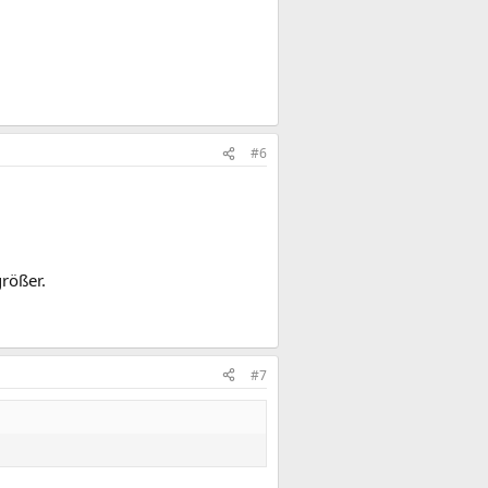
#6
rößer.
#7