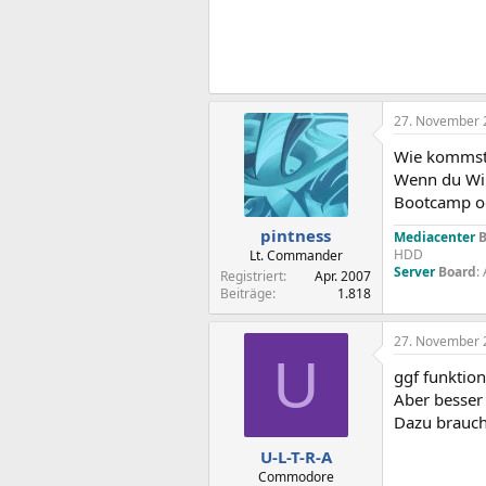
27. November 
Wie kommst 
Wenn du Win
Bootcamp od
pintness
Mediacenter
B
HDD
Lt. Commander
Server
Board
:
Registriert
Apr. 2007
Beiträge
1.818
27. November 
U
ggf funktion
Aber besser 
Dazu brauch
U-L-T-R-A
Commodore