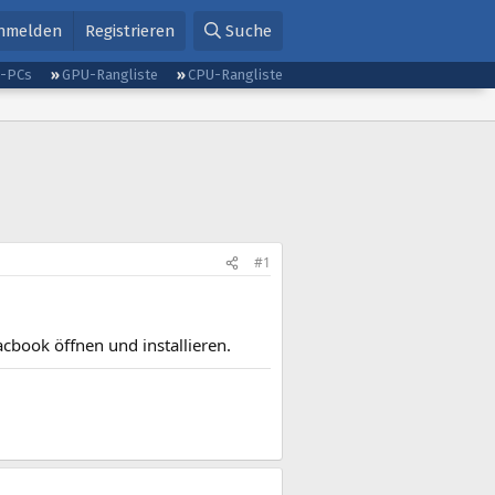
nmelden
Registrieren
Suche
g-PCs
GPU-Rangliste
CPU-Rangliste
#1
book öffnen und installieren.