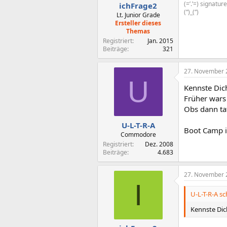
(=’.’=) signatu
ichFrage2
(“)_(“)
Lt. Junior Grade
Ersteller dieses
Themas
Registriert
Jan. 2015
Beiträge
321
27. November 
U
Kennste Dic
Früher wars 
Obs dann tat
U-L-T-R-A
Boot Camp i
Commodore
Registriert
Dez. 2008
Beiträge
4.683
27. November 
I
U-L-T-R-A sc
Kennste Dic