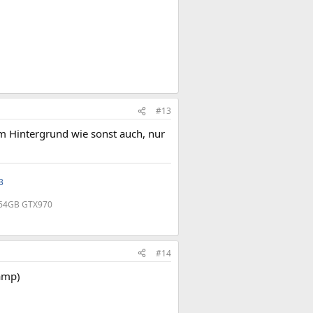
#13
m Hintergrund wie sonst auch, nur
3
X 64GB GTX970
#14
camp)