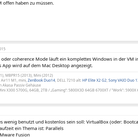
 offen haben zu müssen.
015
 oder coherence Mode läuft ein komplettes Windows in der VM i
 App wird auf dem Mac Desktop angezeigt.
), MBPR15 (2013), Mini (2012)
 Air11 M1, mini,
ZenBook Duo14
, DELL 7210 alt:
HP Elite X2 G2
,
Sony VAIO Duo 1
n Akasa Passiv Gehäuse
kMini X300 5700G, 64GB, 2TB / „Gaming“: 5800X3D 64GB 6700XT / "Work": 5900
 wenig benutzt und kostenlos sein soll: VirtualBox (oder: Boot
fzeit ein Thema ist: Parallels
 VMware Fusion