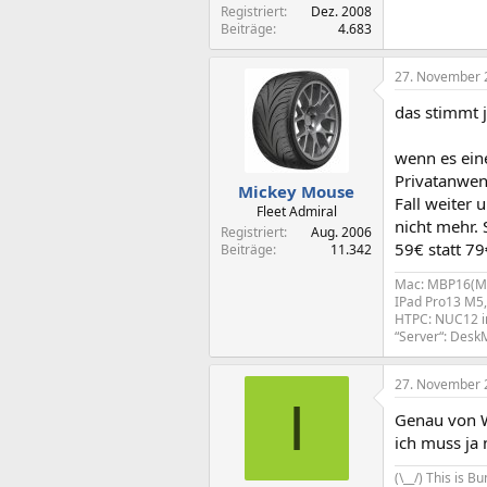
Registriert
Dez. 2008
Beiträge
4.683
27. November 
das stimmt j
wenn es eine
Privatanwend
Mickey Mouse
Fall weiter 
Fleet Admiral
nicht mehr. 
Registriert
Aug. 2006
59€ statt 79
Beiträge
11.342
Mac: MBP16(M1
IPad Pro13 M5,
HTPC: NUC12 i
“Server“: Des
27. November 
I
Genau von W
ich muss ja 
(\__/) This is 