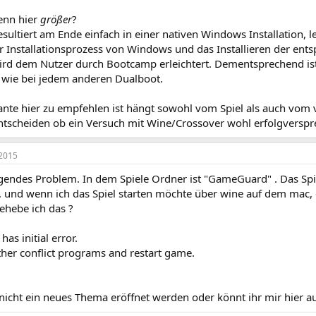
enn hier
größer
?
ultiert am Ende einfach in einer nativen Windows Installation, le
er Installationsprozess von Windows und das Installieren der ent
rd dem Nutzer durch Bootcamp erleichtert. Dementsprechend is
g wie bei jedem anderen Dualboot.
ante hier zu empfehlen ist hängt sowohl vom Spiel als auch vo
tscheiden ob ein Versuch mit Wine/Crossover wohl erfolgversp
2015
lgendes Problem. In dem Spiele Ordner ist "GameGuard" . Das Spi
n. und wenn ich das Spiel starten möchte über wine auf dem mac
behebe ich das ?
s initial error.
other conflict programs and restart game.
 nicht ein neues Thema eröffnet werden oder könnt ihr mir hier a