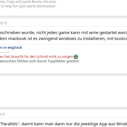
Bunny. Copy and paste Bunny into your
re to help him gain world domination!
2015
schrieben wurde, nicht jedes game kann mit wine gestartet werde
dem macbook ist es zwingend windows zu installieren, mit boot
n in englisch
———
n hat, braucht für den Schrott nicht zu sorgen
Menschen fühlen sich durch Tippfehler gestört.
015
 "Parallels", damit kann man dann nur die jeweilige App aus Wi