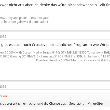
war nicht aus aber ich denke das würd nicht schwer sein . Vllt f
Bunny. Copy and paste Bunny into your
re to help him gain world domination!
2015
 gibt es auch noch Crossover, ein ähnliches Programm wie Wine.
n 5 5600X with Corsair Hydro Series H110i GTX
MB:
MSI B550 Tomahawkk
RAM
TX 3070 Gaming OC
NMVE:
2x Samsung 512GB PM981a
SSD:
1x Samsung 1TB 8
Phanteks Revolt X 1000W
Monitor:
Odyssey G7 & G5 
2015
hrieb:
s da wesentlich einfacher und die Chance das n Spiel geht mMn größer.