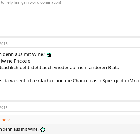
re to help him gain world domination!
2015
h denn aus mit Wine?
tw ne Frickelei.
sächlich geht steht auch wieder auf nem anderen Blatt.
s da wesentlich einfacher und die Chance das n Spiel geht mMn g
2015
hrieb:
h denn aus mit Wine?