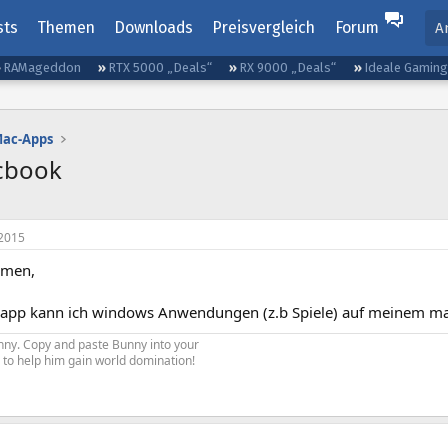
sts
Themen
Downloads
Preisvergleich
Forum
A
RAMageddon
RTX 5000 „Deals“
RX 9000 „Deals“
Ideale Gamin
ac-Apps
cbook
2015
mmen,
 app kann ich windows Anwendungen (z.b Spiele) auf meinem mac
Bunny. Copy and paste Bunny into your
re to help him gain world domination!