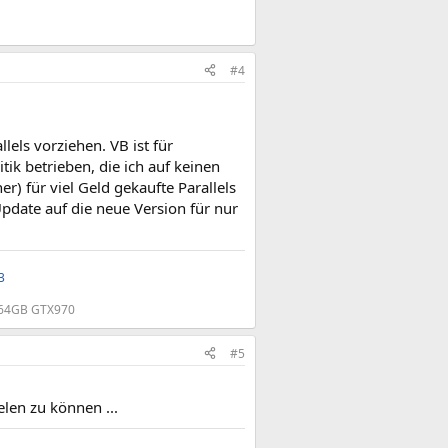
#4
lels vorziehen. VB ist für
tik betrieben, die ich auf keinen
r) für viel Geld gekaufte Parallels
Update auf die neue Version für nur
3
X 64GB GTX970
#5
elen zu können ...