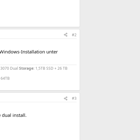
#2
Windows-Installation unter
X 3070 Dual
Storage
: 1,5TB SSD + 26 TB
: 64TB
#3
dual install.