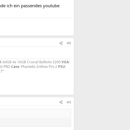
inde ich ein passendes youtube
#8
:
64GB 4x 16GB Crucial Ballistix 3200
VGA:
60 PRO
Case:
Phanteks Enthoo Pro 2
PSU:
27"
#9