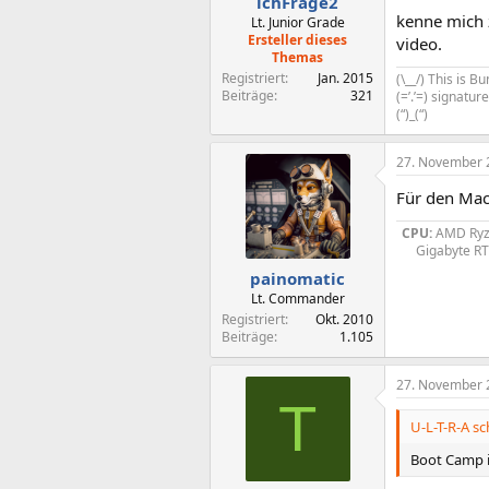
ichFrage2
kenne mich z
Lt. Junior Grade
Ersteller dieses
video.
Themas
Registriert
Jan. 2015
(\__/) This is 
Beiträge
321
(=’.’=) signatu
(“)_(“)
27. November 
Für den Mac
CPU:
AMD Ryze
Gigabyte R
painomatic
Lt. Commander
Registriert
Okt. 2010
Beiträge
1.105
27. November 
T
U-L-T-R-A sc
Boot Camp i