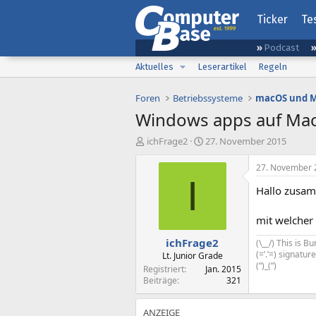
Ticker
Te
Podcast
Aktuelles
Leserartikel
Regeln
Foren
Betriebssysteme
macOS und M
Windows apps auf Ma
E
E
ichFrage2
27. November 2015
r
r
s
s
27. November 
t
t
I
Hallo zusa
e
e
l
l
l
l
mit welcher
e
t
ichFrage2
r
a
(\__/) This is 
m
(=’.’=) signatu
Lt. Junior Grade
(“)_(“)
Registriert
Jan. 2015
Beiträge
321