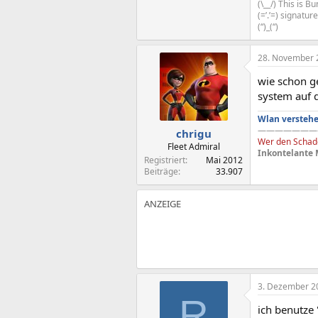
(\__/) This is 
(=’.’=) signatu
(“)_(“)
28. November 
wie schon ge
system auf 
Wlan verstehe
———————
chrigu
Wer den Schade
Fleet Admiral
Inkontelante 
Registriert
Mai 2012
Beiträge
33.907
3. Dezember 2
R
ich benutze