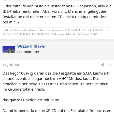
Oder mithilfe von nLite die Installations-CD anpassen, also die
IDE-Treiber einbinden. Aber vorsicht: Manchmal gelingt die
Installation mit nLite-erstellten-CDs nicht richtig (zumindest
bei mir...).
Intel i5-750 // Scythe Mugen 2 Rev.B // Gigabyte GA-P55-UD3 // Corsair 4 GB DDR3-
1333 Kit // BFG 8800GTS 640MB OC // M-audio Delta 66 // Windows 7 x64
Wizzard_Slayer
Lt. Commander
12. Juni 2009
#4
Das liegt 100% ig daran das die Festplatte ein SATA Laufwerk
ist und eventuell sogar noch im AHCI Modus, läuft. Das
erstellen einer neue XP CD mit zusätzlichen Treibern ist aber
im Grunde total einfach.
das ganze Funktioniert mit nLite.
Damit kopierst du deine XP CD auf die Festplatte. Im nächsten