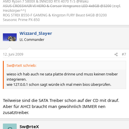
AMD Ryzen 7 5800X & INNO3D RTX 4070 Ti S @Wakü
ASUS CROSSHAIR VI HERO & Corsair Vengeance LED 4x8GB @3200
(expl.
Heizkörper^^)
ROG STRIX B550-F GAMING & Kingston FURY Beast 64GB @3200
Seasonic Prime PX-850
Wizzard_Slayer
Lt. Commander
12. Juni 2009
#7
Sw@rteX schrieb:
wieso ich hab auch ne sata platte drinne und muss keinen treiber
integrieren.
wie 127.0.0.1 schon sagt würde ich mal mein bios überprüfen.
Teilweise sind die SATA Treiber schon auf der CD mit drauf.
Aber für AHCI braucht man gewöhnlich IMMER nen
zusatztreiber.
Sw@rteX