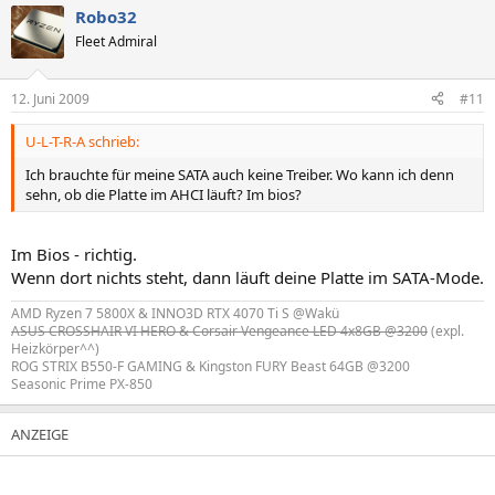
Robo32
Fleet Admiral
12. Juni 2009
#11
U-L-T-R-A schrieb:
Ich brauchte für meine SATA auch keine Treiber. Wo kann ich denn
sehn, ob die Platte im AHCI läuft? Im bios?
Im Bios - richtig.
Wenn dort nichts steht, dann läuft deine Platte im SATA-Mode.
AMD Ryzen 7 5800X & INNO3D RTX 4070 Ti S @Wakü
ASUS CROSSHAIR VI HERO & Corsair Vengeance LED 4x8GB @3200
(expl.
Heizkörper^^)
ROG STRIX B550-F GAMING & Kingston FURY Beast 64GB @3200
Seasonic Prime PX-850