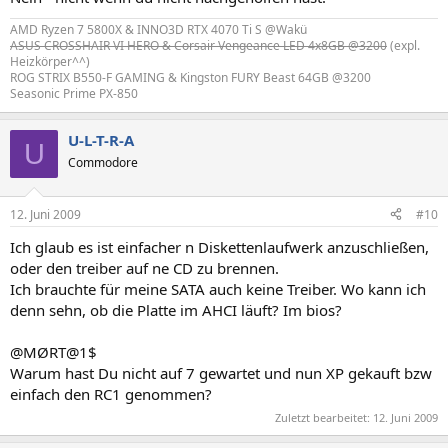
AMD Ryzen 7 5800X & INNO3D RTX 4070 Ti S @Wakü
ASUS CROSSHAIR VI HERO & Corsair Vengeance LED 4x8GB @3200
(expl.
Heizkörper^^)
ROG STRIX B550-F GAMING & Kingston FURY Beast 64GB @3200
Seasonic Prime PX-850
U-L-T-R-A
U
Commodore
12. Juni 2009
#10
Ich glaub es ist einfacher n Diskettenlaufwerk anzuschließen,
oder den treiber auf ne CD zu brennen.
Ich brauchte für meine SATA auch keine Treiber. Wo kann ich
denn sehn, ob die Platte im AHCI läuft? Im bios?
@MØRT@1$
Warum hast Du nicht auf 7 gewartet und nun XP gekauft bzw
einfach den RC1 genommen?
Zuletzt bearbeitet:
12. Juni 2009