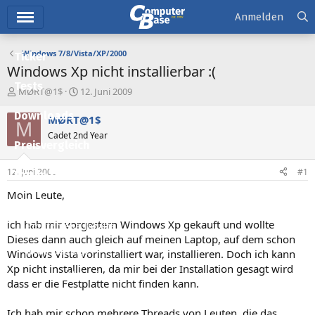
Hauptmenü
Anmelden
Windows 7/8/Vista/XP/2000
Ticker
Windows Xp nicht installierbar :(
Tests
E
E
MØRT@1$
12. Juni 2009
r
r
Downloads
s
s
MØRT@1$
M
t
t
Cadet 2nd Year
e
e
Preisvergleich
l
l
l
l
12. Juni 2009
#1
Forum
e
t
r
a
Moin Leute,
Aktuelles
m
ich hab mir vorgestern Windows Xp gekauft und wollte
Empfohlene Inhalte
Dieses dann auch gleich auf meinen Laptop, auf dem schon
Neue Beiträge
Windows Vista vorinstalliert war, installieren. Doch ich kann
Xp nicht installieren, da mir bei der Installation gesagt wird
Neueste Aktivitäten
dass er die Festplatte nicht finden kann.
Leserartikel
Ich hab mir schon mehrere Threads von Leuten, die das