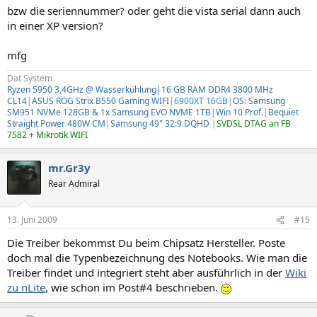
bzw die seriennummer? oder geht die vista serial dann auch
in einer XP version?
mfg
Dat System
Ryzen 5950 3,4GHz @ Wasserkühlung|16 GB RAM DDR4 3800 MHz
CL14
|
ASUS ROG Strix B550 Gaming WIFI
|
6900XT 16GB
|
OS: Samsung
SM951 NVMe 128GB & 1x Samsung EVO NVME 1TB
|
Win 10 Prof.
|
Bequiet
Straight Power 480W CM
|
Samsung 49" 32:9 DQHD
|
SVDSL DTAG an FB
7582 + Mikrotik WIFI
mr.Gr3y
Rear Admiral
13. Juni 2009
#15
Die Treiber bekommst Du beim Chipsatz Hersteller. Poste
doch mal die Typenbezeichnung des Notebooks. Wie man die
Treiber findet und integriert steht aber ausführlich in der
Wiki
zu nLite
, wie schon im Post#4 beschrieben.