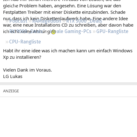
Regeln
gleiche Problem haben, angesehn. Eine Lösung war den
Festplatten Treiber mit einer Diskette einzubinden. Schade
nur, dass ich kein Diskettenlaufwerk habe. Eine andere Idee
Podcast
RAMageddon
RTX 5000 „Deals“
war, eine neue Installations CD zu schreiben, aber davon habe
ich echt keine Ahnung
RX 9000 „Deals“
Ideale Gaming-PCs
GPU-Rangliste
CPU-Rangliste
Habt ihr eine idee was ich machen kann um einfach Windows
Xp zu installieren?
Vielen Dank im Voraus.
LG Lukas