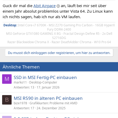
Guck dir mal die
Abit Airpace
an, läuft bei mir seit über
einem Jahr absolut problemlos unter Vista 64. Zu Linux kann
ich nichts sagen, hab ich nur als VM laufen.
Desktop:
Intel Core-i7 6700K - MSI Z270 Gaming Pro Carbon - 16GB HyperX
Fury DDR4-2400
MSI GeForce GTX1080 GAMING X 8G - Fractal Design Define R5 - 2x Dell
S2716DG
Razer Blackwidow Chroma X - Razer DeathAdder Chroma - W10 Pro 64
Du musst dich einloggen oder registrieren, um hier zu antworten.
Ähnliche Themen
SSD in MSI Fertig-PC einbauen
M
marko11
Desktop-Computer
Antworten
13
17. Januar 2026
MSI R590 in älteren PC einbauen
B
bize1978
Grafikkarten: Probleme mit AMD
Antworten
17
24. Dezember 2025