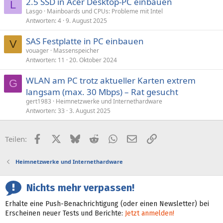
2.5 SSD in Acer Desktop-PC einbauen
L
Lasgo
Mainboards und CPUs: Probleme mit Intel
Antworten
4
9. August 2025
SAS Festplatte in PC einbauen
V
vouager
Massenspeicher
Antworten
11
20. Oktober 2024
WLAN am PC trotz aktueller Karten extrem
G
langsam (max. 30 Mbps) – Rat gesucht
gert1983
Heimnetzwerke und Internethardware
Antworten
33
3. August 2025
Facebook
X (Twitter)
Bluesky
Reddit
WhatsApp
E-Mail
Link
Teilen:
Heimnetzwerke und Internethardware
Nichts mehr verpassen!
Erhalte eine Push-Benachrichtigung (oder einen Newsletter) bei
Erscheinen neuer Tests und Berichte:
Jetzt anmelden!