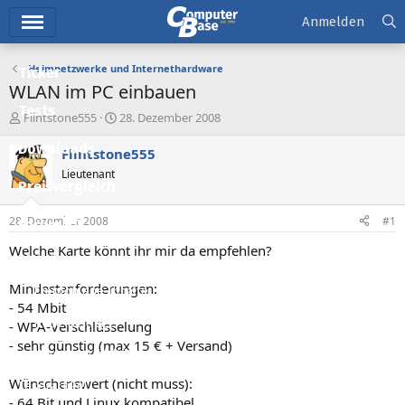
Hauptmenü
Anmelden
Heimnetzwerke und Internethardware
Ticker
WLAN im PC einbauen
Tests
E
E
Flintstone555
28. Dezember 2008
r
r
Downloads
s
s
Flintstone555
t
t
Lieutenant
e
e
Preisvergleich
l
l
l
l
28. Dezember 2008
#1
Forum
e
t
r
a
Welche Karte könnt ihr mir da empfehlen?
Aktuelles
m
Mindestanforderungen:
Empfohlene Inhalte
- 54 Mbit
Neue Beiträge
- WPA-Verschlüsselung
- sehr günstig (max 15 € + Versand)
Neueste Aktivitäten
Wünschenswert (nicht muss):
Leserartikel
- 64 Bit und Linux kompatibel