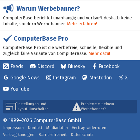
Warum Werbebanner?
ComputerBase berichtet unabhängig und verkauft deshalb keine
Inhalte, sondern Werbebanner.
Mehr erfahren!
ComputerBase Pro
ComputerBase Pro ist die werbefreie, schnelle, flexible und
zugleich faire Variante von ComputerBase.
Mehr dazu!
Feeds
Discord
Bluesky
Facebook
Google News
Instagram
Mastodon
X
YouTube
Einstellungen und
Probleme mit einem
Layout-Umschalter
Werbebanner?
© 1999–2026 ComputerBase GmbH
Impressum
Kontakt
Mediadaten
Vertrag widerrufen
Vertrag kündigen
Barrierefreiheit
Datenschutz