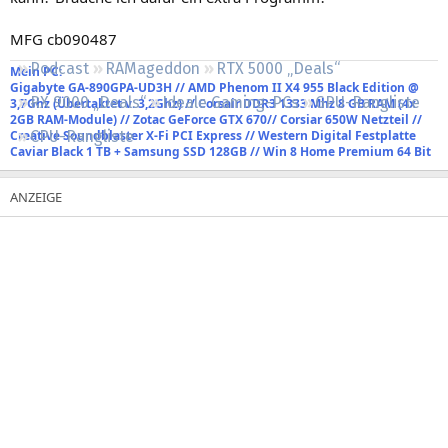
Regeln
MFG cb090487
Podcast
RAMageddon
RTX 5000 „Deals“
Mein PC:
Gigabyte GA-890GPA-UD3H // AMD Phenom II X4 955 Black Edition @
RX 9000 „Deals“
Ideale Gaming-PCs
GPU-Rangliste
3,7Ghz (Übertaktet v. 3,2Ghz) // Corsair DDR3 1333 Mhz 8 GB RAM (4x
2GB RAM-Module) // Zotac GeForce GTX 670// Corsiar 650W Netzteil //
Creative Soundblaster X-Fi PCI Express // Western Digital Festplatte
CPU-Rangliste
Caviar Black 1 TB + Samsung SSD 128GB // Win 8 Home Premium 64 Bit