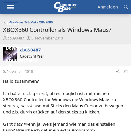
Hauptmenü
Anmelden
Windows 7/8/Vista/XP/2000
Ticker
XBOX360 Controller als Windows Maus?
Tests
E
E
cb090487
5. November 2010
r
r
Downloads
s
s
cb090487
t
t
Cadet 3rd Year
e
e
Preisvergleich
l
l
l
l
5. November 2010
#1
Forum
e
t
r
a
Hallo zusammen?
Aktuelles
m
Ich habe mich gefragt, ob es möglich ist, mit meinem
Empfohlene Inhalte
XBOX360 Controller für Windows die Windows Maus zu
Neue Beiträge
steuern, heisst also mit Sticks den Maus Cursor zu bewegen
und z.b. durch drücken auf den sticks zu klicken.
Neueste Aktivitäten
Geht das? Wenn ja, weis jemand wie man das einstellen
Leserartikel
kann? Brauche ich dafür ein extra Programm?