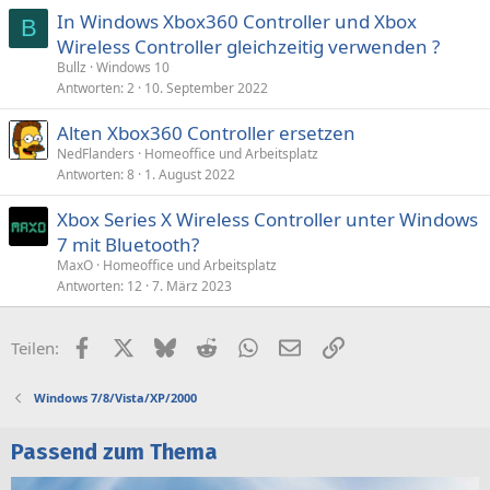
In Windows Xbox360 Controller und Xbox
B
Wireless Controller gleichzeitig verwenden ?
Bullz
Windows 10
Antworten
2
10. September 2022
Alten Xbox360 Controller ersetzen
NedFlanders
Homeoffice und Arbeitsplatz
Antworten
8
1. August 2022
Xbox Series X Wireless Controller unter Windows
7 mit Bluetooth?
MaxO
Homeoffice und Arbeitsplatz
Antworten
12
7. März 2023
Facebook
X (Twitter)
Bluesky
Reddit
WhatsApp
E-Mail
Link
Teilen:
Windows 7/8/Vista/XP/2000
Passend zum Thema