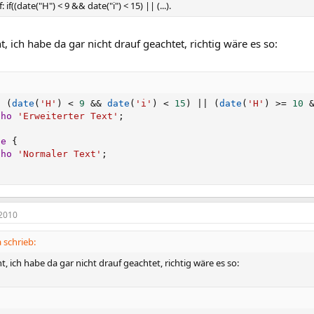
f: if((date("H") < 9 && date("i") < 15) || (...).
t, ich habe da gar nicht drauf geachtet, richtig wäre es so:
(
(
date
(
'H'
)
<
9
&&
date
(
'i'
)
<
15
)
||
(
date
(
'H'
)
>=
10
cho
'Erweiterter Text'
;
se
{
cho
'Normaler Text'
;
2010
schrieb:
t, ich habe da gar nicht drauf geachtet, richtig wäre es so: