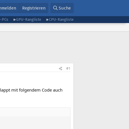
nmelden
Registrieren
Suche
g-PCs
GPU-Rangliste
CPU-Rangliste
#1
klappt mit folgendem Code auch