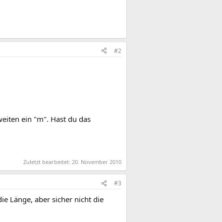
#2
weiten ein "m". Hast du das
Zuletzt bearbeitet:
20. November 2010
#3
ie Länge, aber sicher nicht die