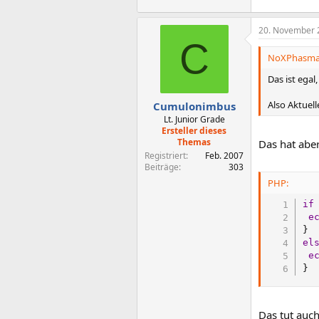
20. November 
C
NoXPhasma 
Das ist egal
Also Aktuell
Cumulonimbus
Lt. Junior Grade
Ersteller dieses
Themas
Das hat aber
Registriert
Feb. 2007
Beiträge
303
PHP:
if
e
}
el
e
}
Das tut auch