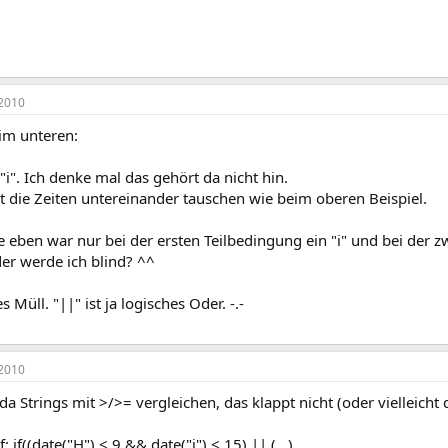
2010
im unteren:
n "i". Ich denke mal das gehört da nicht hin.
st die Zeiten untereinander tauschen wie beim oberen Beispiel.
 eben war nur bei der ersten Teilbedingung ein "i" und bei der z
der werde ich blind? ^^
 Müll. "||" ist ja logisches Oder. -.-
2010
a Strings mit >/>= vergleichen, das klappt nicht (oder vielleicht d
f: if((date("H") < 9 && date("i") < 15) || (...).