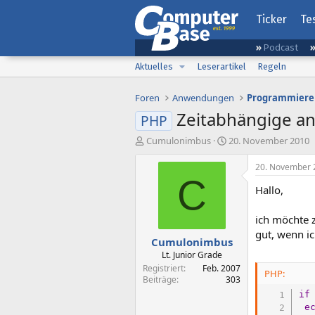
Ticker
Te
Podcast
Aktuelles
Leserartikel
Regeln
Foren
Anwendungen
Programmiere
Zeitabhängige a
PHP
E
E
Cumulonimbus
20. November 2010
r
r
s
s
20. November 
t
t
C
Hallo,
e
e
l
l
l
l
ich möchte 
e
t
gut, wenn ic
Cumulonimbus
r
a
m
Lt. Junior Grade
Registriert
Feb. 2007
PHP:
Beiträge
303
if
e