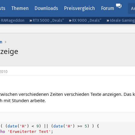
sts
Themen
Downloads
Preisvergleich
Forum
A
RAMageddon
RTX 5000 „Deals“
RX 9000 „Deals“
Ideale Gamin
n
nzeige
2010
zwischen verschiedenen Zeiten verschieden Texte anzeigen. Das 
h mit Stunden arbeite.
(
(
date
(
'H'
)
<
9
)
||
(
date
(
'H'
)
>=
5
)
)
{
cho
'Erweiterter Text'
;