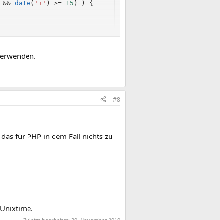
&&
date
(
'i'
)
>=
15
)
)
{
 verwenden.
#8
 das für PHP in dem Fall nichts zu
 Unixtime.
Zuletzt bearbeitet:
20. November 2010