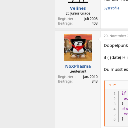
Velines
SysProfile
Lt. Junior Grade
Registriert
Juli 2008
Beiträge
403
20. November 
Doppelpunkt 
if ( (date('H:
NoXPhasma
Du musst e
Lieutenant
Registriert
Jan. 2010
Beiträge
843
PHP:
if
e
}
el
e
}