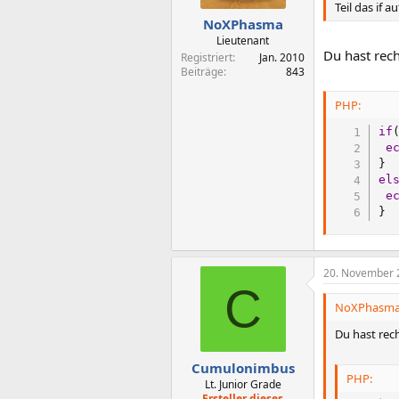
Teil das if au
NoXPhasma
Lieutenant
Du hast rech
Registriert
Jan. 2010
Beiträge
843
PHP:
if
e
}
el
e
}
20. November 
C
NoXPhasma 
Du hast rech
Cumulonimbus
PHP:
Lt. Junior Grade
Ersteller dieses