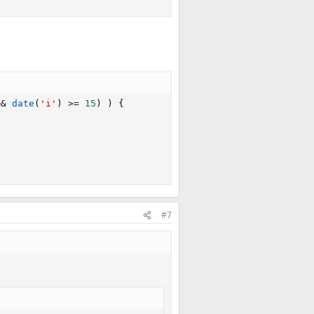
&&
date
(
'i'
)
>=
15
)
)
{
#7