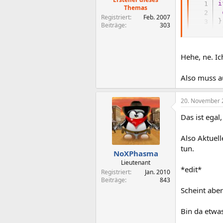
i
Themas
Registriert
Feb. 2007
}
Beiträge
303
e
}
Hehe, ne. I
Also muss a
20. November 
Das ist egal
Also Aktuell
tun.
NoXPhasma
Lieutenant
*edit*
Registriert
Jan. 2010
Beiträge
843
Scheint aber
Bin da etwas