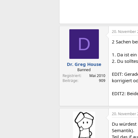
20. November 
D
2 Sachen be
1. Da ist ei
2. Du sollte
Dr. Greg House
Banned
EDIT: Gerade
Registriert
Mai 2010
korrigiert o
Beiträge
909
EDIT2: Beides
20. November 
Du würdest d
Semantik).
Teil das if au