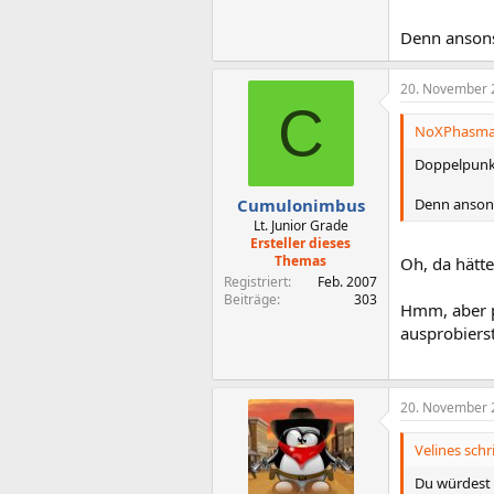
Denn ansons
20. November 
C
NoXPhasma 
Doppelpunkt 
Denn ansons
Cumulonimbus
Lt. Junior Grade
Ersteller dieses
Themas
Oh, da hätt
Registriert
Feb. 2007
Beiträge
303
Hmm, aber p
ausprobierst
20. November 
Velines schr
Du würdest d