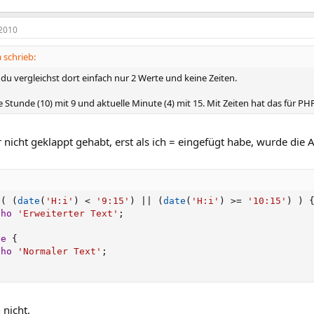
2010
schrieb:
, du vergleichst dort einfach nur 2 Werte und keine Zeiten.
e Stunde (10) mit 9 und aktuelle Minute (4) mit 15. Mit Zeiten hat das für PHP
 nicht geklappt gehabt, erst als ich = eingefügt habe, wurde die
(
(
date
(
'H:i'
)
<
'9:15'
)
||
(
date
(
'H:i'
)
>=
'10:15'
)
)
cho
'Erweiterter Text'
;
se
{
cho
'Normaler Text'
;
 nicht.