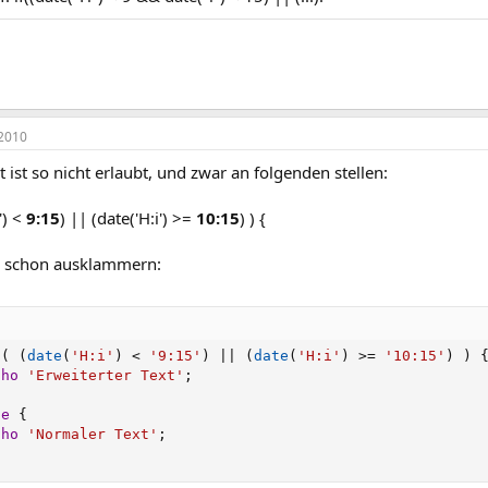
2010
ist so nicht erlaubt, und zwar an folgenden stellen:
i') <
9:15
) || (date('H:i') >=
10:15
) ) {
s schon ausklammern:
(
(
date
(
'H:i'
)
<
'9:15'
)
||
(
date
(
'H:i'
)
>=
'10:15'
)
)
cho
'Erweiterter Text'
;
se
{
cho
'Normaler Text'
;