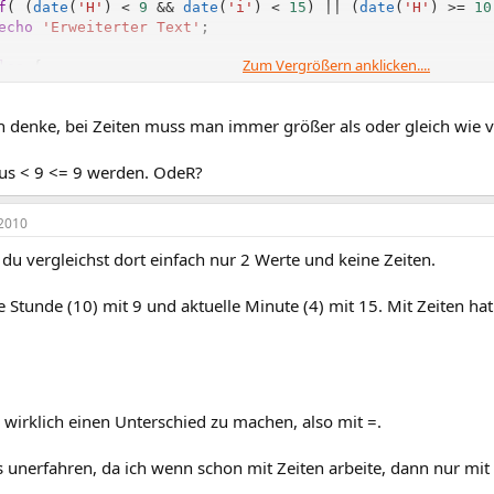
f
(
(
date
(
'H'
)
<
9
&&
date
(
'i'
)
<
15
)
||
(
date
(
'H'
)
>=
10
echo
'Erweiterter Text'
;
Zum Vergrößern anklicken....
lse
{
echo
'Normaler Text'
;
ch denke, bei Zeiten muss man immer größer als oder gleich wie
us < 9 <= 9 werden. OdeR?
2010
, du vergleichst dort einfach nur 2 Werte und keine Zeiten.
e Stunde (10) mit 9 und aktuelle Minute (4) mit 15. Mit Zeiten hat
 wirklich einen Unterschied zu machen, also mit =.
 unerfahren, da ich wenn schon mit Zeiten arbeite, dann nur mit