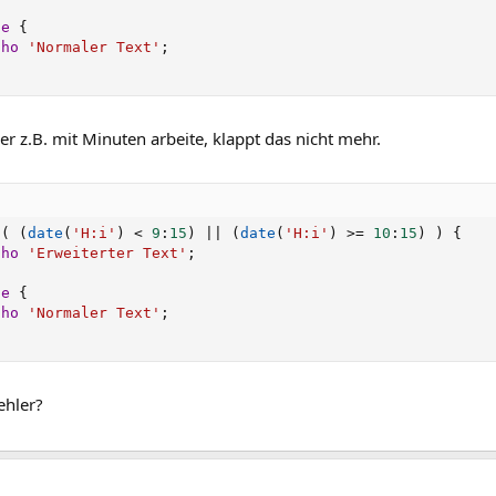
se
{
cho
'Normaler Text'
;
r z.B. mit Minuten arbeite, klappt das nicht mehr.
(
(
date
(
'H:i'
)
<
9
:
15
)
||
(
date
(
'H:i'
)
>=
10
:
15
)
)
{
cho
'Erweiterter Text'
;
se
{
cho
'Normaler Text'
;
ehler?