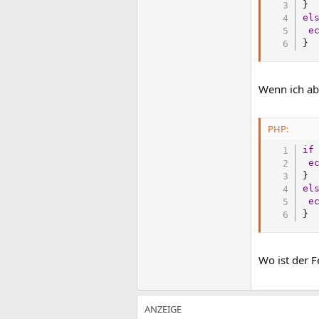
}
el
e
}
Wenn ich abe
PHP:
if
e
}
el
e
}
Wo ist der F