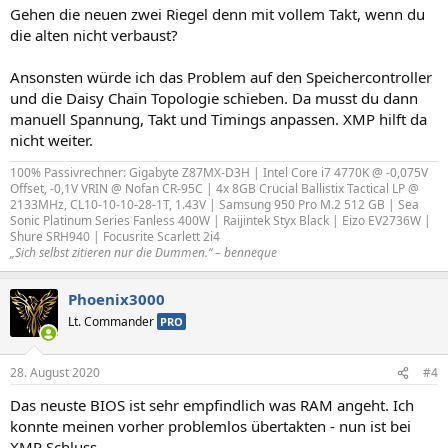
Gehen die neuen zwei Riegel denn mit vollem Takt, wenn du
die alten nicht verbaust?
Ansonsten würde ich das Problem auf den Speichercontroller
und die Daisy Chain Topologie schieben. Da musst du dann
manuell Spannung, Takt und Timings anpassen. XMP hilft da
nicht weiter.
100% Passivrechner: Gigabyte Z87MX-D3H | Intel Core i7 4770K @ -0,075V
Offset, -0,1V VRIN @ Nofan CR-95C | 4x 8GB Crucial Ballistix Tactical LP @
2133MHz, CL10-10-10-28-1T, 1.43V | Samsung 950 Pro M.2 512 GB | Sea
Sonic Platinum Series Fanless 400W | Raijintek Styx Black | Eizo EV2736W |
Shure SRH940 | Focusrite Scarlett 2i4
„Sich selbst zitieren nur die Dummen.“ – benneque
Phoenix3000
Lt. Commander
PRO
28. August 2020
#4
Das neuste BIOS ist sehr empfindlich was RAM angeht. Ich
konnte meinen vorher problemlos übertakten - nun ist bei
XMP Schluss.