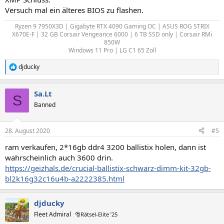
Versuch mal ein älteres BIOS zu flashen.
Ryzen 9 7950X3D | Gigabyte RTX 4090 Gaming OC | ASUS ROG STRIX
X670E-F | 32 GB Corsair Vengeance 6000 | 6 TB SSD only | Corsair RMi
850W
Windows 11 Pro | LG C1 65 Zoll​
djducky
R
e
a
Sa.Lt
k
S
t
Banned
i
o
n
28. August 2020
#5
e
n
ram verkaufen, 2*16gb ddr4 3200 ballistix holen, dann ist
:
wahrscheinlich auch 3600 drin.
https://geizhals.de/crucial-ballistix-schwarz-dimm-kit-32gb-
bl2k16g32c16u4b-a2222385.html
djducky
Fleet Admiral
🎅Rätsel-Elite ’25