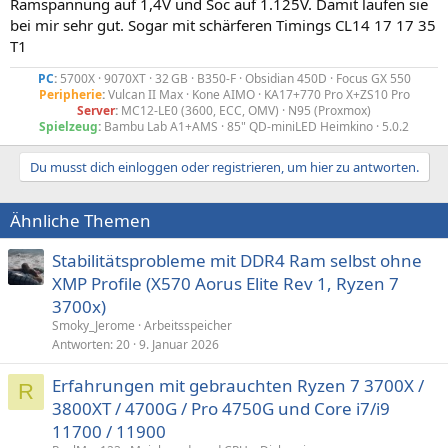
Ramspannung auf 1,4V und Soc auf 1.125V. Damit laufen sie
bei mir sehr gut. Sogar mit schärferen Timings CL14 17 17 35
T1
PC
:
5700X · 9070XT · 32 GB · B350-F · Obsidian 450D · Focus GX 550
Peripherie
:
Vulcan II Max · Kone AIMO · KA17+770 Pro X+ZS10 Pro
Server
:
MC12-LE0 (3600, ECC, OMV) · N95 (Proxmox)
Spielzeug
:
Bambu Lab A1+AMS · 85" QD-miniLED Heimkino · 5.0.2​
Du musst dich einloggen oder registrieren, um hier zu antworten.
Ähnliche Themen
Stabilitätsprobleme mit DDR4 Ram selbst ohne
XMP Profile (X570 Aorus Elite Rev 1, Ryzen 7
3700x)
Smoky_Jerome
Arbeitsspeicher
Antworten
20
9. Januar 2026
Erfahrungen mit gebrauchten Ryzen 7 3700X /
R
3800XT / 4700G / Pro 4750G und Core i7/i9
11700 / 11900