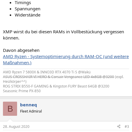
Timings
Spannungen
Widerstände
XMP wirst du bei diesen RAMs in Vollbestückung vergessen
können.
Davon abgesehen
AMD Ryzen - Systemoptimierung durch RAM-OC (und weitere
Maßnahmen.)
AMD Ryzen 7 5800X & INNO3D RTX 4070 Ti S @Wakü
ASUS CROSSHAIR VI HERO & Corsair Vengeance LED 4x8GB @3200
(expl.
Heizkörper^^)
ROG STRIX B550-F GAMING & Kingston FURY Beast 64GB @3200
Seasonic Prime PX-850
benneq
B
Fleet Admiral
28. August 2020
#3