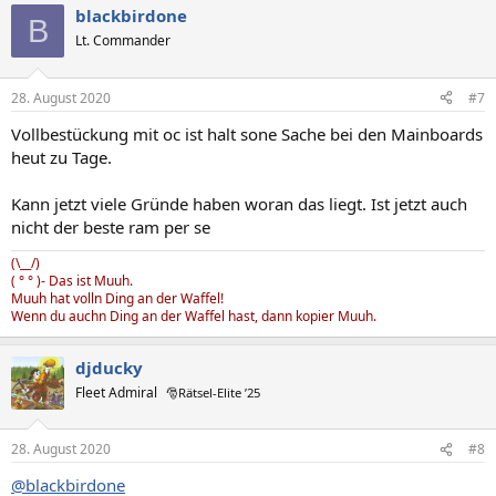
blackbirdone
k
B
t
Lt. Commander
i
o
n
28. August 2020
#7
e
n
Vollbestückung mit oc ist halt sone Sache bei den Mainboards
:
heut zu Tage.
Kann jetzt viele Gründe haben woran das liegt. Ist jetzt auch
nicht der beste ram per se
(\__/)
( ° ° )- Das ist Muuh.
Muuh hat volln Ding an der Waffel!
Wenn du auchn Ding an der Waffel hast, dann kopier Muuh.
djducky
Fleet Admiral
🎅Rätsel-Elite ’25
28. August 2020
#8
@blackbirdone