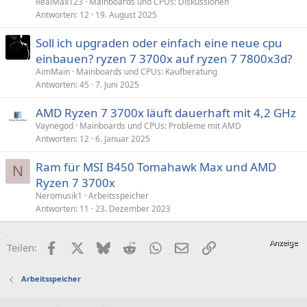
RealMax123
Mainboards und CPUs: Diskussionen
Antworten
12
19. August 2025
Soll ich upgraden oder einfach eine neue cpu
einbauen? ryzen 7 3700x auf ryzen 7 7800x3d?
AimMain
Mainboards und CPUs: Kaufberatung
Antworten
45
7. Juni 2025
AMD Ryzen 7 3700x läuft dauerhaft mit 4,2 GHz
Vaynegod
Mainboards und CPUs: Probleme mit AMD
Antworten
12
6. Januar 2025
Ram für MSI B450 Tomahawk Max und AMD
N
Ryzen 7 3700x
Neromusik1
Arbeitsspeicher
Antworten
11
23. Dezember 2023
Facebook
X (Twitter)
Bluesky
Reddit
WhatsApp
E-Mail
Link
Teilen:
Arbeitsspeicher