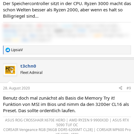
Der Speichercontroller sitzt in der CPU. Ryzen 3000 macht das
schon Welten besser als Ryzen 2000, aber wenn es halt so
Billigriegel sind...
AMD
Ryzen R7 3700X |
MSI
X570-A Pro |
Crucial
Ballistix Sport LT 3200 2x16GB |
Samsung
970 Evo M.2 NVMe 1TB |
Scythe
Mugen 5
PCGH
| Gainward RTX 5060 Ti
Python III
16 GB |
Asus
Xonar DGX | Fractal Design
North
|
be
quiet!
Straight Power 11
550W
Gold
|
DELL
S2721DGFA 27"
LipsiaV
R
e
a
t3chn0
k
t
Fleet Admiral
i
o
n
28. August 2020
#9
e
n
Benutz doch mal zunächst als Basis die Memory Try it!
:
Funktion von MSI im Bios und nimm da den 3200er CL16 als
Preset. Das sollte ordentlich laufen.
ASUS ROG CROSSHAIR X670E HERO | AMD RYZEN 9 9900X3D | ASUS RTX
5090 TUF OC
CORSAIR Vengeance RGB [96GB DDR5 6200MT CL28] | CORSAIR MP600 Pro