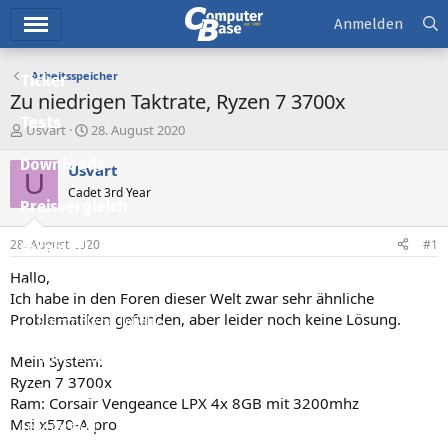
Hauptmenü
Anmelden
Arbeitsspeicher
Ticker
Zu niedrigen Taktrate, Ryzen 7 3700x
Tests
E
E
Usvart
28. August 2020
r
r
Downloads
s
s
Usvart
U
t
t
Cadet 3rd Year
e
e
Preisvergleich
l
l
l
l
28. August 2020
#1
Forum
e
t
r
a
Hallo,
Aktuelles
m
Ich habe in den Foren dieser Welt zwar sehr ähnliche
Problematiken gefunden, aber leider noch keine Lösung.
Empfohlene Inhalte
Neue Beiträge
Mein System:
Ryzen 7 3700x
Neueste Aktivitäten
Ram: Corsair Vengeance LPX 4x 8GB mit 3200mhz
Msi x570-A pro
Leserartikel