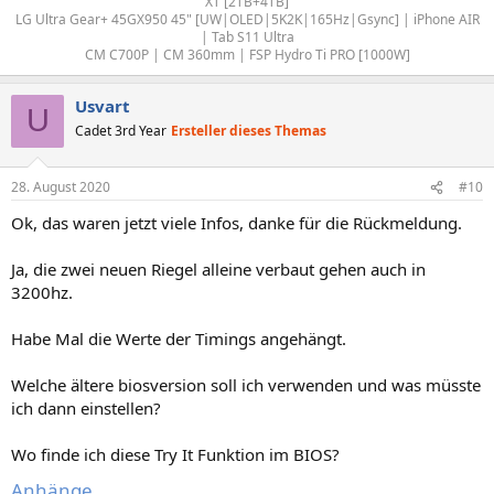
XT [2TB+4TB]
LG Ultra Gear+ 45GX950 45" [UW|OLED|5K2K|165Hz|Gsync] | iPhone AIR
| Tab S11 Ultra
CM C700P | CM 360mm | FSP Hydro Ti PRO [1000W]​
Usvart
U
Cadet 3rd Year
Ersteller dieses Themas
28. August 2020
#10
Ok, das waren jetzt viele Infos, danke für die Rückmeldung.
Ja, die zwei neuen Riegel alleine verbaut gehen auch in
3200hz.
Habe Mal die Werte der Timings angehängt.
Welche ältere biosversion soll ich verwenden und was müsste
ich dann einstellen?
Wo finde ich diese Try It Funktion im BIOS?
Anhänge