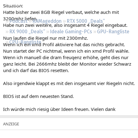
Regeln
Situation:
Hatte bisher zwei 8GB Riegel verbaut, welche auch mit
3200mhz liefen.
Podcast
RAMageddon
RTX 5000 „Deals“
Habe nun zwei weitere, also insgesamt 4 Riegel eingebaut.
RX 9000 „Deals“
Ideale Gaming-PCs
GPU-Rangliste
Nun laufen die Riegel nur mit 2300mhz.
CPU-Rangliste
Wenn ich ein xmd Profil aktiviere hat das nichts gebracht.
Nun startet der PC nichtmal, wenn ich ein xmd Profil wähle.
Wenn ich manuell die dram freuqenz erhöhe, geht dies nur
ganz leicht. Bei 2666mhz bleibt der Monitor wieder Schwarz
und ich darf das BIOS resetten.
Also irgendwie klappt es mit den insgesamt vier Riegeln nicht.
BIOS ist auf dem neuesten Stand.
Ich würde mich riesig über Ideen freuen. Vielen dank