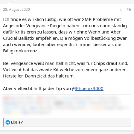
28. August 2020
#6
Ich finde es wirklich lustig, wie oft wir XMP Probleme mit
Aegis oder Vengeance Riegeln haben - um uns dann ständig
dafür kritisieren zu lassen, dass wir ohne Wenn und Aber
Crucial Ballistix empfehlen. Die mögen Vollbestückung zwar
auch weniger, laufen aber eigentlich immer besser als die
Billigkonkurrenz.
Bei vengeance weiß man halt nicht, was für Chips drauf sind.
Vielleicht hat das zweite Kit welche von einem ganz anderen
Hersteller. Dann zickt das halt rum.
Aber vielleicht hilft ja der Tip von
@Phoenix3000
AMD
Ryzen R7 3700X |
MSI
X570-A Pro |
Crucial
Ballistix Sport LT 3200 2x16GB |
Samsung
970 Evo M.2 NVMe 1TB |
Scythe
Mugen 5
PCGH
| Gainward RTX 5060 Ti
Python III
16 GB |
Asus
Xonar DGX | Fractal Design
North
|
be
quiet!
Straight Power 11
550W
Gold
|
DELL
S2721DGFA 27"
LipsiaV
R
e
a