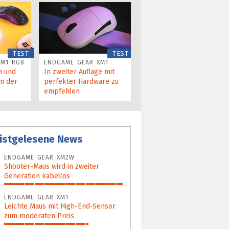
TEST
TEST
XM1 RGB
ENDGAME GEAR XM1
n und
In zweiter Auflage mit
an der
per­fekter Hardware zu
empfehlen
istgelesene News
ENDGAME GEAR XM2W
Shooter-Maus wird in zweiter
Generation kabellos
100%
ENDGAME GEAR XM1
Leichte Maus mit High-End-Sensor
zum moderaten Preis
71%