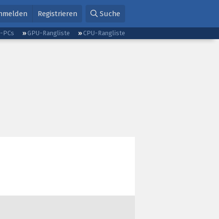
nmelden
Registrieren
Suche
g-PCs
GPU-Rangliste
CPU-Rangliste