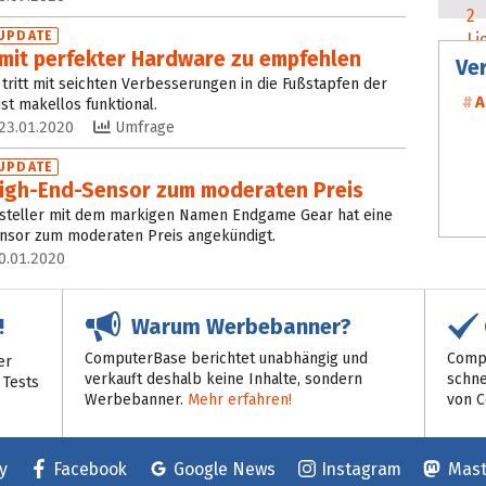
UPDATE
 mit per­fekter Hardware zu empfehlen
Ve
 tritt mit seichten Verbesserungen in die Fußstapfen der
A
st makellos funktional.
23.01.2020
Umfrage
UPDATE
High-End-Sensor zum moderaten Preis
steller mit dem markigen Namen Endgame Gear hat eine
ensor zum moderaten Preis angekündigt.
0.01.2020
Warum Werbebanner?
!
ComputerBase berichtet unabhängig und
Compu
er
verkauft deshalb keine Inhalte, sondern
schne
 Tests
Werbebanner.
Mehr erfahren!
von 
y
Facebook
Google News
Instagram
Mas