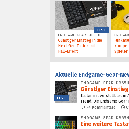
TEST
ENDGAME GEAR KB65HE
ENDGAM
Günstiger Einstieg in die
Funkmau
Next-Gen-Taster mit
kompeti
Hall-Effekt
Spieler
Aktuelle Endgame-Gear-Ne
ENDGAME GEAR KB65
Günstiger Einstieg
Taster mit verstellbarem 
TEST
Trend. Die Endgame Gear KB
74
Kommentare
0
ENDGAME GEAR KB65
Eine weitere Tasta