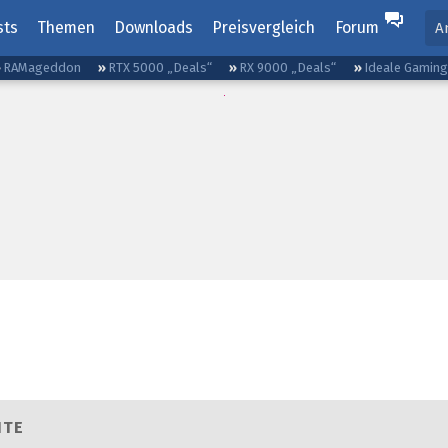
sts
Themen
Downloads
Preisvergleich
Forum
A
RAMageddon
RTX 5000 „Deals“
RX 9000 „Deals“
Ideale Gamin
HTE