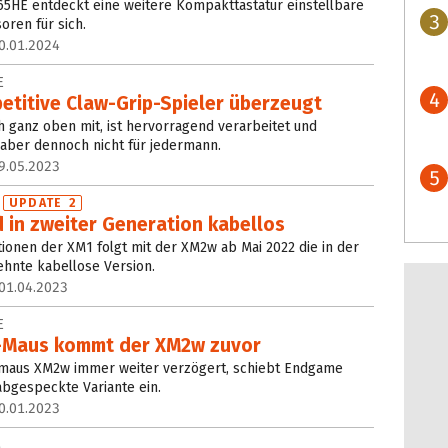
5HE entdeckt eine weitere Kompakttastatur einstellbare
3
oren für sich.
0.01.2024
E
4
etitive Claw-Grip-Spieler überzeugt
h ganz oben mit, ist hervorragend verarbeitet und
 aber dennoch nicht für jedermann.
9.05.2023
5
W
UPDATE 2
 in zweiter Generation kabellos
tionen der XM1 folgt mit der XM2w ab Mai 2022 die in der
hnte kabellose Version.
01.04.2023
E
-Maus kommt der XM2w zuvor
kmaus XM2w immer weiter verzögert, schiebt Endgame
bgespeckte Variante ein.
0.01.2023
M