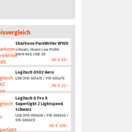
eisvergleich
Sharkoon PureWriter W100
schwarz, Huano Low Profile
Silent Red, USB, DE
Ab € 60,-
Logitech G502 Hero
USB (910-005470 / 910-005471)
Ab € 32,-
Logitech G Pro X
Superlight 2 Lightspeed
schwarz
USB (910-006628 / 910-006630 /
910-006631)
Ab € 100,-