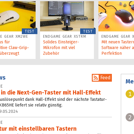
TEST
TEST
E GEAR XM2WE
ENDGAME GEAR XSTRM
ENDGAME GEAR 
s für
Solides Einsteiger-
Mit neuen Taster
tive Claw-Grip-
Mikrofon mit viel
Soft­ware näher 
 überzeugt
Zubehör
Perfektion
ws
Feed
Me
HE
 in die Next-Gen-Taster mit Hall-Effekt
1
Auslösepunkt dank Hall-Effekt sind der nächste Tastatur-
65HE liefert sie relativ günstig.
9.05.2024
2
HE
tur mit einstellbaren Tastern