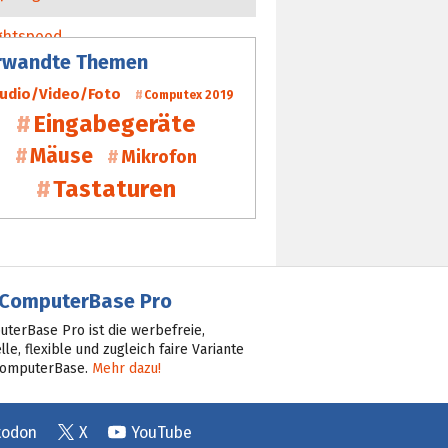
rwandte Themen
udio/Video/Foto
Computex 2019
Eingabegeräte
Mäuse
Mikrofon
Tastaturen
ComputerBase Pro
terBase Pro ist die werbefreie,
lle, flexible und zugleich faire Variante
ComputerBase.
Mehr dazu!
todon
X
YouTube