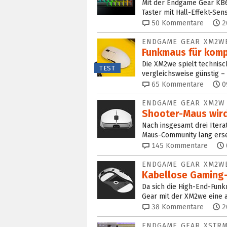
Mit der Endgame Gear KB6
Taster mit Hall-Effekt-Sens
50
Kommentare
2
ENDGAME GEAR XM2W
Funkmaus für komp
Die XM2we spielt technisc
TEST
vergleichsweise günstig –
65
Kommentare
0
ENDGAME GEAR XM2
Shooter-Maus wird
Nach insgesamt drei Itera
Maus-Community lang erse
145
Kommentare
ENDGAME GEAR XM2W
Kabellose Gaming
Da sich die High-End-Fun
Gear mit der XM2we eine a
38
Kommentare
2
ENDGAME GEAR XSTR