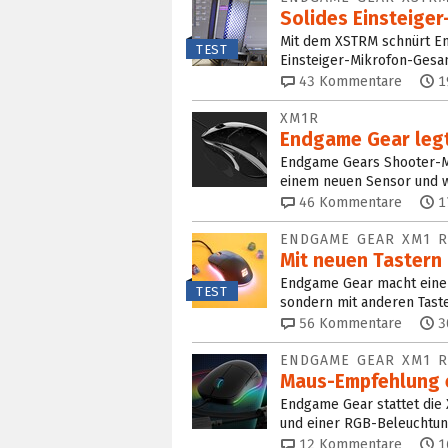
Solides Einsteiger
Mit dem XSTRM schnürt En
TEST
Einsteiger-Mikrofon-Gesam
43
Kommentare
1
XM1R
Endgame Gear legt 
Endgame Gears Shooter-Ma
einem neuen Sensor und w
46
Kommentare
1
ENDGAME GEAR XM1 
Mit neuen Tastern 
Endgame Gear macht eine 
TEST
sondern mit anderen Tast
56
Kommentare
3
ENDGAME GEAR XM1 
Maus-Empfehlung e
Endgame Gear stattet die 
und einer RGB-Beleuchtun
12
Kommentare
1