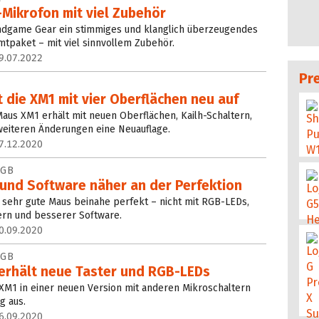
-Mikrofon mit viel Zubehör
dgame Gear ein stimmiges und klanglich überzeugendes
tpaket – mit viel sinnvollem Zubehör.
9.07.2022
Pr
die XM1 mit vier Oberflächen neu auf
us XM1 erhält mit neuen Oberflächen, Kailh-Schaltern,
eiteren Änderungen eine Neuauflage.
7.12.2020
RGB
und Soft­ware näher an der Perfektion
sehr gute Maus beinahe perfekt – nicht mit RGB-LEDs,
ern und besserer Software.
0.09.2020
RGB
rhält neue Taster und RGB-LEDs
XM1 in einer neuen Version mit anderen Mikroschaltern
g aus.
6.09.2020