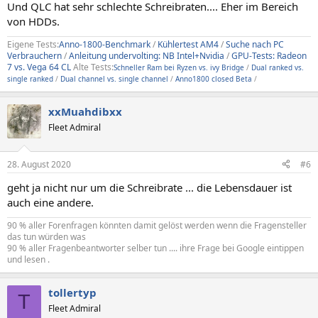
Und QLC hat sehr schlechte Schreibraten.... Eher im Bereich
von HDDs.
Eigene Tests:
Anno-1800-Benchmark
/
Kühlertest AM4
/
Suche nach PC
Verbrauchern
/
Anleitung undervolting: NB Intel+Nvidia
/
GPU-Tests: Radeon
7 vs. Vega 64 CL
Alte Tests:
Schneller Ram bei Ryzen vs. ivy Bridge
/
Dual ranked vs.
single ranked
/
Dual channel vs. single channel
/
Anno1800 closed Beta
/
xxMuahdibxx
Fleet Admiral
28. August 2020
#6
geht ja nicht nur um die Schreibrate ... die Lebensdauer ist
auch eine andere.
90 % aller Forenfragen könnten damit gelöst werden wenn die Fragensteller
das tun würden was
90 % aller Fragenbeantworter selber tun .... ihre Frage bei Google eintippen
und lesen .
tollertyp
T
Fleet Admiral