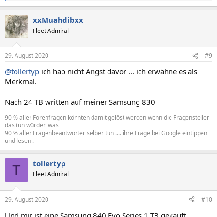
e
a
xxMuahdibxx
k
t
Fleet Admiral
i
o
n
29. August 2020
#9
e
n
@tollertyp
ich hab nicht Angst davor ... ich erwähne es als
:
Merkmal.
Nach 24 TB written auf meiner Samsung 830
90 % aller Forenfragen könnten damit gelöst werden wenn die Fragensteller
das tun würden was
90 % aller Fragenbeantworter selber tun .... ihre Frage bei Google eintippen
und lesen .
tollertyp
T
Fleet Admiral
29. August 2020
#10
Und mir ist eine Samsung 840 Evo Series 1 TB gekauft