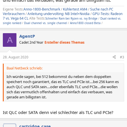
und einfach das verbauen, was gerade am billigsten ist.
Eigene Tests:
Anno-1800-Benchmark
/
Kühlertest AM4
/
Suche nach PC
Verbrauchern
/
Anleitung undervolting: NB Intel+Nvidia
/
GPU-Tests: Radeon
7 vs. Vega 64 CL
Alte Tests:
Schneller Ram bei Ryzen vs. ivy Bridge
/
Dual ranked vs.
single ranked
/
Dual channel vs. single channel
/
Anno1800 closed Beta
/
AgentP
A
Cadet 2nd Year
Ersteller dieses Themas
28. August 2020
#3
Baal Netbeck schrieb:
Ich würde sagen, bei 512 bekommst du neben dem doppelten
speichert noch garantiert, das es TLC und PCIe ist....bei 256 kann es
auch QLC und SATA sein....oder ebenfalls TLC und PCIe....die wollen
sich das vermutlich offenhalten und einfach das verbauen, was
gerade am billigsten ist.
Ist QLC oder SATA denn viel schlechter als TLC und PCIe?
cartridge_case