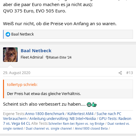
aber die paar Euro machen es ja nicht aus):
QVO 375 Euro, EVO 505 Euro.
Weiß nur nicht, ob die Preise von Anfang an so waren.
Baal Netbeck
R
e
a
Baal Netbeck
k
t
Fleet Admiral
🎅Rätsel-Elite ’24
i
o
n
29. August 2020
#13
e
n
tollertyp schrieb:
:
Der Preis hat etwa das gleiche Verhältnis.
Scheint sich also verbessert zu haben....
Eigene Tests:
Anno-1800-Benchmark
/
Kühlertest AM4
/
Suche nach PC
Verbrauchern
/
Anleitung undervolting: NB Intel+Nvidia
/
GPU-Tests: Radeon
7 vs. Vega 64 CL
Alte Tests:
Schneller Ram bei Ryzen vs. ivy Bridge
/
Dual ranked vs.
single ranked
/
Dual channel vs. single channel
/
Anno1800 closed Beta
/