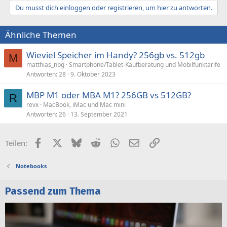
Du musst dich einloggen oder registrieren, um hier zu antworten.
Ähnliche Themen
Wieviel Speicher im Handy? 256gb vs. 512gb
M
matthias_nbg
Smartphone/Tablet-Kaufberatung und Mobilfunktarife
Antworten
28
9. Oktober 2023
MBP M1 oder MBA M1? 256GB vs 512GB?
R
revx
MacBook, iMac und Mac mini
Antworten
26
13. September 2021
Facebook
X (Twitter)
Bluesky
Reddit
WhatsApp
E-Mail
Link
Teilen:
Notebooks
Passend zum Thema