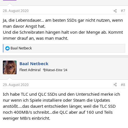
28. August 2020
#7
Ja, die Lebensdauer... am besten SSDs gar nicht nutzen, wenn
man davor Angst hat.
Und die Schreibraten hängen halt von der Menge ab. Kommt
immer drauf an, was man macht.
Baal Netbeck
R
e
a
Baal Netbeck
k
t
Fleet Admiral
🎅Rätsel-Elite ’24
i
o
n
29. August 2020
#8
e
n
Ich habe TLC und QLC SSDs und den Unterschied merke ich
:
nur wenn ich Spiele installiere oder Steam die Updates
anstößt....das dauert entschieden länger, weil die TLC SSD
noch 400MB/s schreibt...die QLC aber auf 160 und Teils
weniger MB/s einbricht.