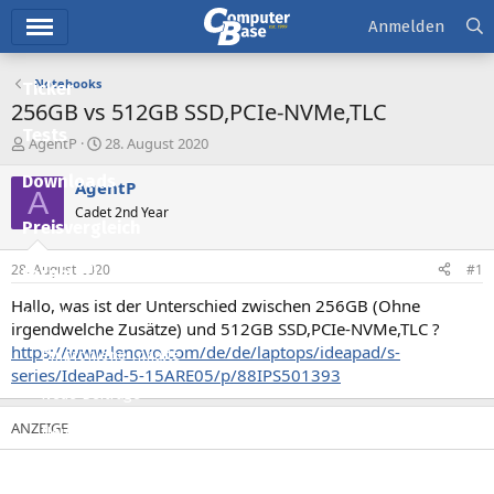
Hauptmenü
Anmelden
Notebooks
Ticker
256GB vs 512GB SSD,PCIe-NVMe,TLC
Tests
E
E
AgentP
28. August 2020
r
r
Downloads
s
s
AgentP
A
t
t
Cadet 2nd Year
e
e
Preisvergleich
l
l
l
l
28. August 2020
#1
Forum
e
t
r
a
Hallo, was ist der Unterschied zwischen 256GB (Ohne
Aktuelles
m
irgendwelche Zusätze) und 512GB SSD,PCIe-NVMe,TLC ?
https://www.lenovo.com/de/de/laptops/ideapad/s-
Empfohlene Inhalte
series/IdeaPad-5-15ARE05/p/88IPS501393
Neue Beiträge
Neueste Aktivitäten
Leserartikel