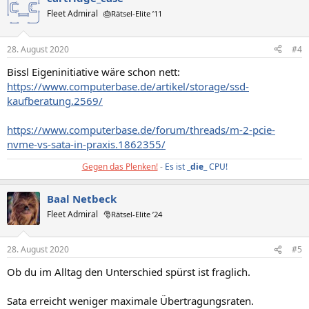
Fleet Admiral
🎂Rätsel-Elite ’11
28. August 2020
#4
Bissl Eigeninitiative wäre schon nett:
https://www.computerbase.de/artikel/storage/ssd-
kaufberatung.2569/
https://www.computerbase.de/forum/threads/m-2-pcie-
nvme-vs-sata-in-praxis.1862355/
Gegen das Plenken!
-
Es ist _
die
_ CPU!
Baal Netbeck
Fleet Admiral
🎅Rätsel-Elite ’24
28. August 2020
#5
Ob du im Alltag den Unterschied spürst ist fraglich.
Sata erreicht weniger maximale Übertragungsraten.