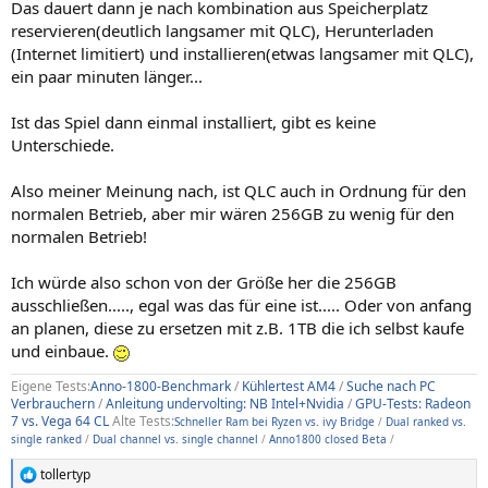
Das dauert dann je nach kombination aus Speicherplatz
reservieren(deutlich langsamer mit QLC), Herunterladen
(Internet limitiert) und installieren(etwas langsamer mit QLC),
ein paar minuten länger...
Ist das Spiel dann einmal installiert, gibt es keine
Unterschiede.
Also meiner Meinung nach, ist QLC auch in Ordnung für den
normalen Betrieb, aber mir wären 256GB zu wenig für den
normalen Betrieb!
Ich würde also schon von der Größe her die 256GB
ausschließen....., egal was das für eine ist..... Oder von anfang
an planen, diese zu ersetzen mit z.B. 1TB die ich selbst kaufe
und einbaue.
Eigene Tests:
Anno-1800-Benchmark
/
Kühlertest AM4
/
Suche nach PC
Verbrauchern
/
Anleitung undervolting: NB Intel+Nvidia
/
GPU-Tests: Radeon
7 vs. Vega 64 CL
Alte Tests:
Schneller Ram bei Ryzen vs. ivy Bridge
/
Dual ranked vs.
single ranked
/
Dual channel vs. single channel
/
Anno1800 closed Beta
/
tollertyp
R