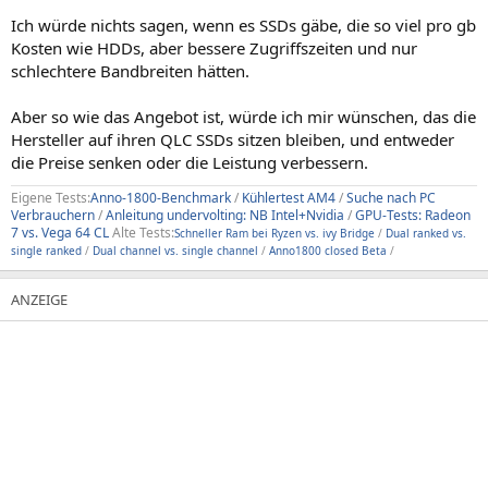
Ich würde nichts sagen, wenn es SSDs gäbe, die so viel pro gb
Kosten wie HDDs, aber bessere Zugriffszeiten und nur
schlechtere Bandbreiten hätten.
Aber so wie das Angebot ist, würde ich mir wünschen, das die
Hersteller auf ihren QLC SSDs sitzen bleiben, und entweder
die Preise senken oder die Leistung verbessern.
Eigene Tests:
Anno-1800-Benchmark
/
Kühlertest AM4
/
Suche nach PC
Verbrauchern
/
Anleitung undervolting: NB Intel+Nvidia
/
GPU-Tests: Radeon
7 vs. Vega 64 CL
Alte Tests:
Schneller Ram bei Ryzen vs. ivy Bridge
/
Dual ranked vs.
single ranked
/
Dual channel vs. single channel
/
Anno1800 closed Beta
/