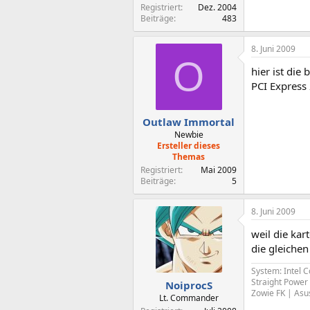
Registriert
Dez. 2004
Beiträge
483
8. Juni 2009
O
hier ist di
PCI Express
Outlaw Immortal
Newbie
Ersteller dieses
Themas
Registriert
Mai 2009
Beiträge
5
8. Juni 2009
weil die ka
die gleiche
System: Intel 
Straight Powe
NoiprocS
Zowie FK | As
Lt. Commander