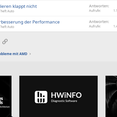
ieren klappt nicht
Antworten
Aufrufe
1.
heft Auto
rbesserung der Performance
Antworten
Aufrufe
1.
heft Auto
sApp
E-Mail
Link
robleme mit AMD