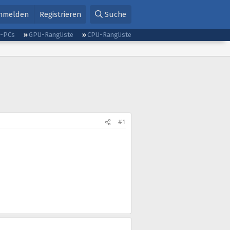
nmelden
Registrieren
Suche
g-PCs
GPU-Rangliste
CPU-Rangliste
#1