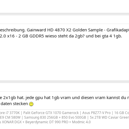
e beschreibung. Gainward HD 4870 X2 Golden Sample - Grafikadap
 2.0 x16 - 2 GB GDDR5 wieso steht da 2gb? und bei gta 4 1gb.
rte 2x1gb hat. jede gpu hat 1gb vram und diesen vram kannst du n
n daten stecken
Core i7 3770K | Palit GeForce GTX 1070 Gamerock | Asus P8Z77-V Pro | 16 GB C
r E9 CM 580W | Samsung 830 256GB + 850 Evo 500GB | 5x 2TB WD Caviar Green 
us XONAR DGX + Beyerdynamic DT 990 PRO + Modmic 4.0