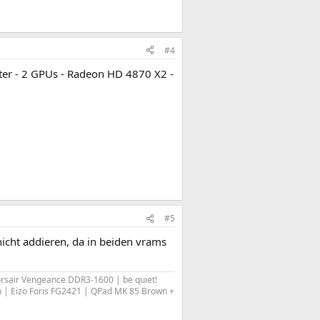
#4
ter - 2 GPUs - Radeon HD 4870 X2 -
#5
icht addieren, da in beiden vrams
orsair Vengeance DDR3-1600 | be quiet!
| Eizo Foris FG2421 | QPad MK 85 Brown +