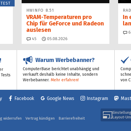
TEST
HWINFO 8.51
RAD
VRAM-Temperaturen pro
In 
Chip für GeForce und Radeon
la
auslesen
6
Kommentare
45
05.08.2026
Warum Werbebanner?
!
ComputerBase berichtet unabhängig und
Compu
er
verkauft deshalb keine Inhalte, sondern
schne
 Tests
Werbebanner.
Mehr erfahren!
von 
y
Facebook
Google News
Instagram
Mas
Einstellun
Layout-Um
ag widerrufen
Vertrag kündigen
Barrierefreiheit