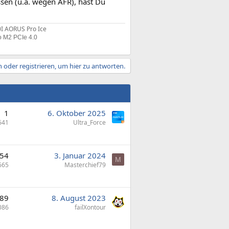
ssen (u.a. wegen AFR), hast Du
I AORUS Pro Ice
 M2 PCIe 4.0
 oder registrieren, um hier zu antworten.
1
6. Oktober 2025
641
Ultra_Force
54
3. Januar 2024
M
665
Masterchief79
89
8. August 2023
086
failXontour