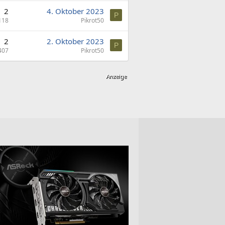
2
4. Oktober 2023
P
118
Pikrot50
2
2. Oktober 2023
P
407
Pikrot50