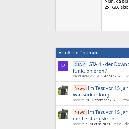
Nein, da bei
2x1GB, also
Ähnliche Themen
GTA 4 - der Downg
GTA 4
P
funktionieren?
pentiumMMX
4. Oktober 2025
Gr
Im Test vor 15 Ja
News
Wasserkühlung
Robert
16. Dezember 2023
Retro
Im Test vor 15 Ja
News
der Leistungskrone
Robert
5. August 2023
Retro-Eck