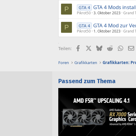
GTA 4 Mods install
GTA 4
P
Pikrot50
3. Oktober 2023
Grand T
GTA 4 Mod zur Ve
GTA 4
P
Pikrot50
1. Oktober 2023
Grand T
Facebook
X (Twitter)
Bluesky
Reddit
What
Teilen:
Foren
Grafikkarten
Grafikkarten: P
Passend zum Thema