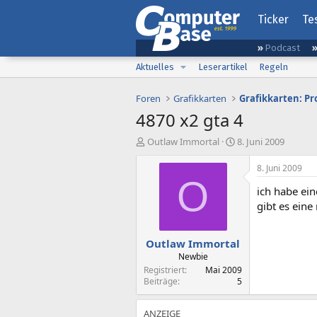
Ticker
Te
Podcast
Aktuelles
Leserartikel
Regeln
Foren
Grafikkarten
Grafikkarten: P
4870 x2 gta 4
E
E
Outlaw Immortal
8. Juni 2009
r
r
s
s
8. Juni 2009
t
t
O
ich habe ei
e
e
l
l
gibt es eine
l
l
e
t
Outlaw Immortal
r
a
m
Newbie
Registriert
Mai 2009
Beiträge
5