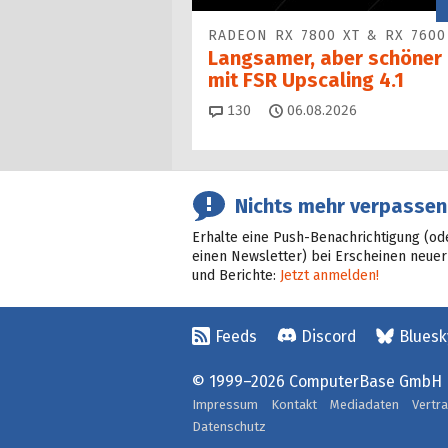
RADEON RX 7800 XT & RX 7600
Langsamer, aber schöner
mit FSR Upscaling 4.1
Kommentare
130
06.08.2026
Nichts mehr verpassen
Erhalte eine Push-Benachrichtigung (od
einen Newsletter) bei Erscheinen neuer
und Berichte:
Jetzt anmelden!
Feeds
Discord
Bluesk
© 1999–2026 ComputerBase GmbH
Impressum
Kontakt
Mediadaten
Vertr
Datenschutz