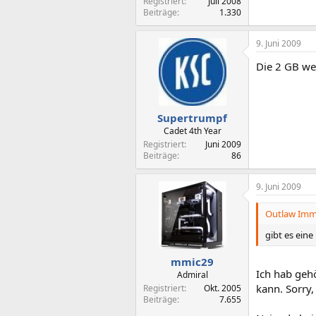
Registriert
Juli 2008
Beiträge
1.330
9. Juni 2009
Die 2 GB we
Supertrumpf
Cadet 4th Year
Registriert
Juni 2009
Beiträge
86
9. Juni 2009
Outlaw Immo
gibt es ein
mmic29
Ich hab gehö
Admiral
kann. Sorry
Registriert
Okt. 2005
Beiträge
7.655