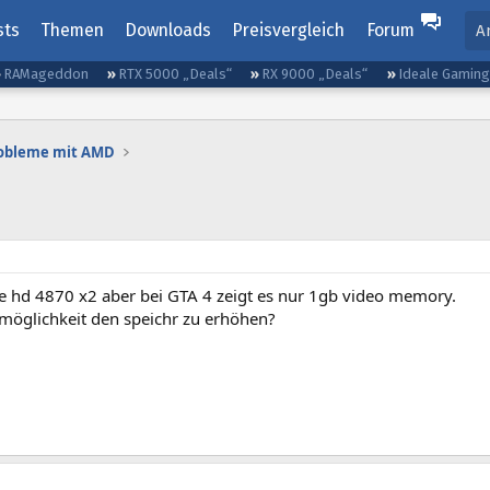
sts
Themen
Downloads
Preisvergleich
Forum
A
RAMageddon
RTX 5000 „Deals“
RX 9000 „Deals“
Ideale Gamin
robleme mit AMD
ne hd 4870 x2 aber bei GTA 4 zeigt es nur 1gb video memory.
 möglichkeit den speichr zu erhöhen?