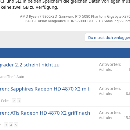
 CF und SLI in beiden Speichern die gleichen Daten vorliegen mü
 keine zwei GB zu Verfügung.
AMD Ryzen 7 9800X3D_Gainward RTX 5080 Phantom_Gigabyte X870
64GB Corsair Vengeance DDR5-6000 LPX_2 TB Samsung 990pro
Du musst dich einloggen
rader 2.2 scheint nicht zu
Antworten
Aufrufe
and Theft Auto
hren: Sapphires Radeon HD 4870 X2 mit
Antworten
Aufrufe
8.
-Ecke
2
3
hren: ATis Radeon HD 4870 X2 griff nach
Antworten
Aufrufe
15.
e
3
4
5