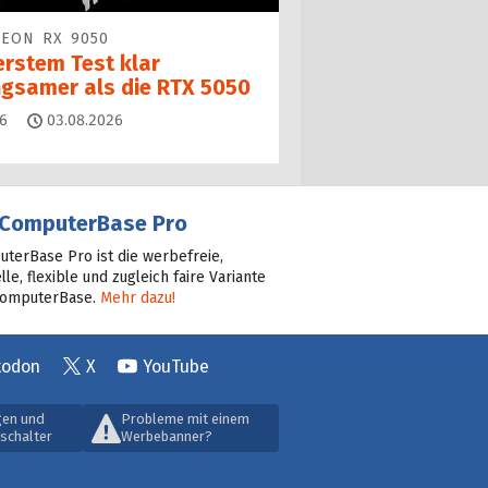
EON RX 9050
erstem Test klar
ngsamer als die RTX 5050
Kommentare
6
03.08.2026
ComputerBase Pro
terBase Pro ist die werbefreie,
lle, flexible und zugleich faire Variante
ComputerBase.
Mehr dazu!
todon
X
YouTube
gen und
Probleme mit einem
schalter
Werbebanner?