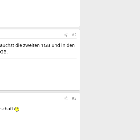
#2
rauchst die zweiten 1GB und in den
1GB.
#3
nschaft