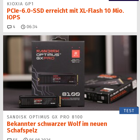
KIOXIA GP1
PCIe-6.0-SSD erreicht mit XL-Flash 10 Mio.
IOPS
Kommentare
4
06:34
TEST
SANDISK OPTIMUS GX PRO 8100
Bekannter schwarzer Wolf im neuen
Schafspelz
Kommentare