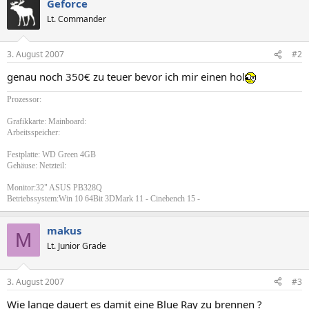
Geforce
Lt. Commander
3. August 2007
#2
genau noch 350€ zu teuer bevor ich mir einen hol
Prozessor:
Grafikkarte: Mainboard:
Arbeitsspeicher:
Festplatte: WD Green 4GB
Gehäuse: Netzteil:
Monitor:32" ASUS PB328Q
Betriebssystem:Win 10 64Bit 3DMark 11 - Cinebench 15 -
makus
M
Lt. Junior Grade
3. August 2007
#3
Wie lange dauert es damit eine Blue Ray zu brennen ?