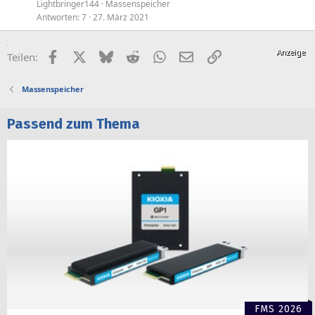
Lightbringer144
Massenspeicher
Antworten
7
27. März 2021
Facebook
X (Twitter)
Bluesky
Reddit
WhatsApp
E-Mail
Link
Teilen:
Massenspeicher
Passend zum Thema
FMS 2026