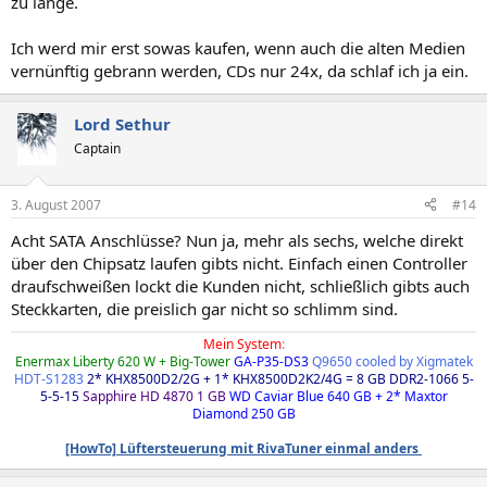
zu lange.
Ich werd mir erst sowas kaufen, wenn auch die alten Medien
vernünftig gebrann werden, CDs nur 24x, da schlaf ich ja ein.
Lord Sethur
Captain
3. August 2007
#14
Acht SATA Anschlüsse? Nun ja, mehr als sechs, welche direkt
über den Chipsatz laufen gibts nicht. Einfach einen Controller
draufschweißen lockt die Kunden nicht, schließlich gibts auch
Steckkarten, die preislich gar nicht so schlimm sind.
Mein System
:
Enermax Liberty 620 W + Big-Tower
GA-P35-DS3
Q9650 cooled by Xigmatek
HDT-S1283
2* KHX8500D2/2G + 1* KHX8500D2K2/4G = 8 GB DDR2-1066 5-
5-5-15
Sapphire HD 4870 1 GB
WD Caviar Blue 640 GB + 2* Maxtor
Diamond 250 GB
[HowTo] Lüftersteuerung mit RivaTuner einmal anders