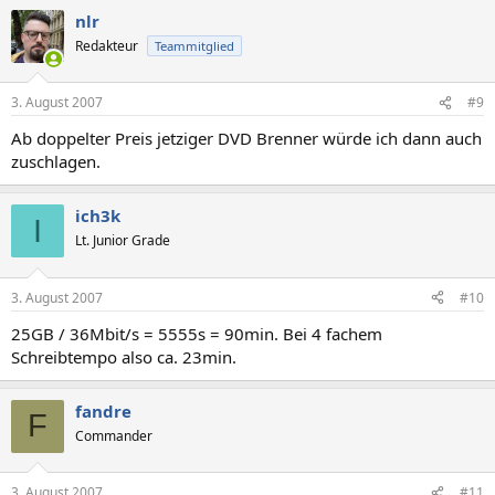
nlr
Redakteur
Teammitglied
3. August 2007
#9
Ab doppelter Preis jetziger DVD Brenner würde ich dann auch
zuschlagen.
ich3k
I
Lt. Junior Grade
3. August 2007
#10
25GB / 36Mbit/s = 5555s = 90min. Bei 4 fachem
Schreibtempo also ca. 23min.
fandre
F
Commander
3. August 2007
#11