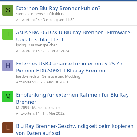
Externen Blu-Ray Brenner kühlen?
S
samuelclemens
Luftkühlung
Antworten
24
Dienstag um 11:52
Asus SBW-06D2X-U Blu-ray-Brenner - Firmware-
I
Update schlägt fehl
ipving
Massenspeicher
Antworten
15
2. Februar 2024
Externes USB-Gehäuse für internen 5,25 Zoll
H
Pioneer BDR-S09XLT Blu-ray Brenner
hardwaredau
Gehäuse und Modding
Antworten
8
26. August 2023
Empfehlung für externen Rahmen für Blu Ray
M
Brenner
Mr2099
Massenspeicher
Antworten
11
14. Mai 2022
Blu Ray Brenner-Geschwindigkeit beim kopieren
L
von Daten auf ssd