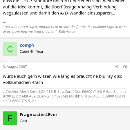
dass die DHCP-Monitore noch zu überteuert sind, weil keiner
auf die Idee kommt, die überflüssige Analog-Verbindung
wegzulassen und damit den A/D-Wandler einzusparen...
---
"You won't need supercomputers to predict the future. It's building right in front
of us, from how we treat children."
-Kofi Annan
compY
C
Cadet 4th Year
3. August 2007
#6
würde auch gern wissen wie lang es braucht ne blu ray disc
vollzumachen 4fach
:: Chieftec Mesh-Serie LCX-01B-B-SL :: Core2Duo E6600 @ 3,0 GHz :: Zalman
9700 LED :: Abit AB9 Quad-GT :: 4096MB Mushkin HP2-6400 PC2-800 CL4 KIT
:: XFX 8800GTS 512 ::
Fragmaster4Ever
F
Gast