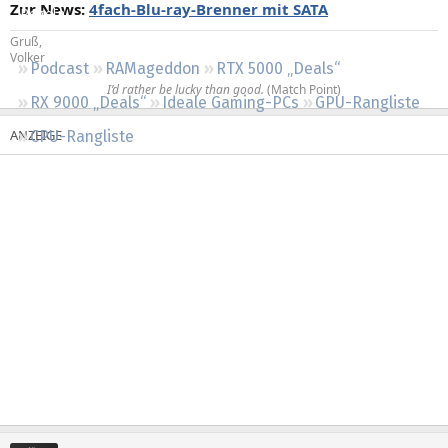
Zur News:
4fach-Blu-ray-Brenner mit SATA
Regeln
Gruß,
Volker
Podcast
RAMageddon
RTX 5000 „Deals“
I’d rather be lucky than good.
(Match Point)​
RX 9000 „Deals“
Ideale Gaming-PCs
GPU-Rangliste
CPU-Rangliste