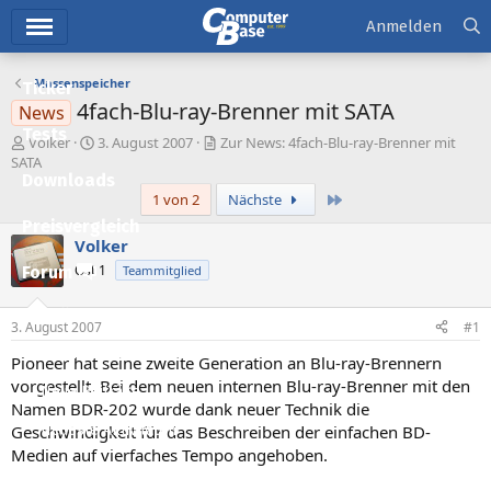
Hauptmenü
Anmelden
Massenspeicher
Ticker
4fach-Blu-ray-Brenner mit SATA
News
Tests
E
E
Volker
3. August 2007
Zur News: 4fach-Blu-ray-Brenner mit
r
r
SATA
Downloads
s
s
Letzte
1 von 2
Nächste
t
t
e
e
Preisvergleich
l
l
Volker
l
l
Ost 1
Forum
Teammitglied
e
t
r
a
Aktuelles
m
3. August 2007
#1
Empfohlene Inhalte
Pioneer hat seine zweite Generation an Blu-ray-Brennern
vorgestellt. Bei dem neuen internen Blu-ray-Brenner mit den
Neue Beiträge
Namen BDR-202 wurde dank neuer Technik die
Geschwindigkeit für das Beschreiben der einfachen BD-
Neueste Aktivitäten
Medien auf vierfaches Tempo angehoben.
Leserartikel