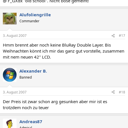
@ F_GXdx "old school". Nicht böse gemeint!
Alufoliengrille
Commander
3. August 2007
#17
Hmm brennt aber noch keine BluRay Double Layer. Bis
Weihnachten könnt ich mir das ganz gut vorstelle, zusammen
mit nem neuen 42" LCD.
Alexander B.
Banned
3. August 2007
#18
Der Preis ist zwar schon arg gesunken aber mir ist es
trotzdem noch zu teuer
Andreas87
Admiral