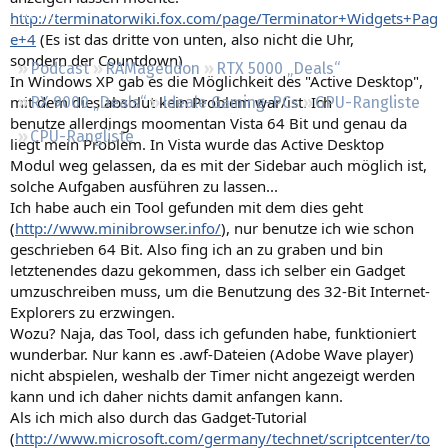
Regeln
http://terminatorwiki.fox.com/page/Terminator+Widgets+Pag
e+4
(Es ist das dritte von unten, also nicht die Uhr,
sondern der Countdown)
Podcast
RAMageddon
RTX 5000 „Deals“
In Windows XP gab es die Möglichkeit des "Active Desktop",
mit dem dies absolut kein Problem war/ist. Ich
RX 9000 „Deals“
Ideale Gaming-PCs
GPU-Rangliste
benutze allerdings moomentan Vista 64 Bit und genau da
CPU-Rangliste
liegt mein Problem. In Vista wurde das Active Desktop
Modul weg gelassen, da es mit der Sidebar auch möglich ist,
solche Aufgaben ausführen zu lassen...
Ich habe auch ein Tool gefunden mit dem dies geht
(
http://www.minibrowser.info/
), nur benutze ich wie schon
geschrieben 64 Bit. Also fing ich an zu graben und bin
letztenendes dazu gekommen, dass ich selber ein Gadget
umzuschreiben muss, um die Benutzung des 32-Bit Internet-
Explorers zu erzwingen.
Wozu? Naja, das Tool, dass ich gefunden habe, funktioniert
wunderbar. Nur kann es .awf-Dateien (Adobe Wave player)
nicht abspielen, weshalb der Timer nicht angezeigt werden
kann und ich daher nichts damit anfangen kann.
Als ich mich also durch das Gadget-Tutorial
(
http://www.microsoft.com/germany/technet/scriptcenter/to