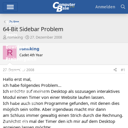
Hauptmenü
Anmelden
Online
Ticker
64-Bit Sidebar Problem
Tests
E
E
romiking
27. Dezember 2008
r
r
Downloads
s
s
romiking
R
t
t
Cadet 4th Year
e
e
Preisvergleich
l
l
l
l
27. Dezember 2008
#1
Forum
e
t
r
a
Hallo erst mal,
Aktuelles
m
ich habe folgendes Problem...
Ich möchte auf meinem Desktop als sozusagen interaktives
Empfohlene Inhalte
Modul einen Timer von einer Website laufen lassen.
Neue Beiträge
Ich habe auch schon Programme gefunden, mit denen dies
möglich sein sollte. Aber irgendwas macht mir dann
Neueste Aktivitäten
am Schluss immer gewaltig einen Strich durch die Rechnung.
Zunächst ein mal der Timer den ich mir auf dem Desktop
Leserartikel
anzeigen lassen möchte: