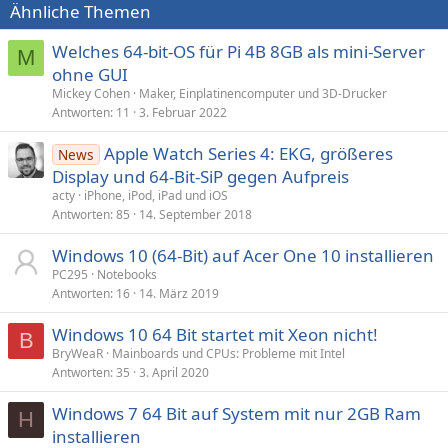
Ähnliche Themen
Welches 64-bit-OS für Pi 4B 8GB als mini-Server
M
ohne GUI
Mickey Cohen
Maker, Einplatinencomputer und 3D-Drucker
Antworten
11
3. Februar 2022
Apple Watch Series 4: EKG, größeres
News
Display und 64-Bit-SiP gegen Aufpreis
acty
iPhone, iPod, iPad und iOS
Antworten
85
14. September 2018
Windows 10 (64-Bit) auf Acer One 10 installieren
PC295
Notebooks
Antworten
16
14. März 2019
Windows 10 64 Bit startet mit Xeon nicht!
B
BryWeaR
Mainboards und CPUs: Probleme mit Intel
Antworten
35
3. April 2020
Windows 7 64 Bit auf System mit nur 2GB Ram
H
installieren