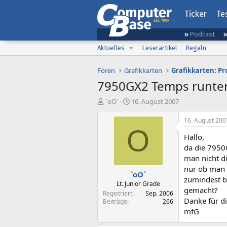
Ticker
Te
Podcast
Aktuelles
Leserartikel
Regeln
Foren
Grafikkarten
Grafikkarten: Pr
7950GX2 Temps runte
E
E
`oO´
16. August 2007
r
r
s
s
16. August 200
t
t
O
Hallo,
e
e
l
l
da die 7950G
l
l
man nicht di
e
t
nur ob man 
`oO´
r
a
zumindest b
m
Lt. Junior Grade
gemacht?
Registriert
Sep. 2006
Danke für d
Beiträge
266
mfG