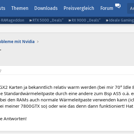
sts
Themen
Downloads
Preisvergleich
Forum
A
RAMageddon
RTX 5000 „Deals“
RX 9000 „Deals“
Ideale Gamin
obleme mit Nvidia
r
7
X2 Karten ja bekanntlich relativ warm werden (bei mir 70° Idle 
e Standardwärmeleitpaste durch eine andere zum Bsp AS5 o.ä. ers
bei den RAMs auch normale Wärmeleitpaste verwenden kann (ich
ei meiner 7800GTX so) oder wie das denn dann funktioniert! Hat
ie Antworten!