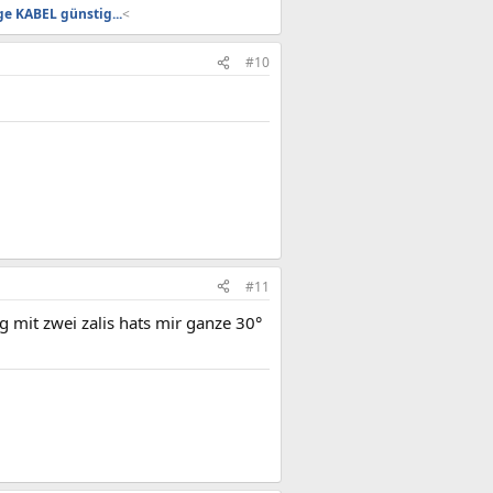
e KABEL günstig...
<​
#10
#11
ng mit zwei zalis hats mir ganze 30°