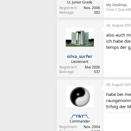
Lt. Junior Grade
My Desktop:
Registriert
Nov. 2006
Core 2 Duo e66
Beiträge
392
26. August 200
also auch m
ich habe di
temps der g
silva_surfer
Lieutenant
Registriert
Mai 2006
Beiträge
537
26. August 200
habe bei me
rausgenomme
Erfolg der 
_/"Y&Y"\_
Commander
Registriert
Nov. 2004