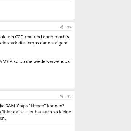
#4
bald ein C2D rein und dann machts
t wie stark die Temps dann steigen!
RAM? Also ob die wiederverwendbar
#5
die RAM-Chips "kleben" können?
hler da ist. Der hat auch so kleine
en.