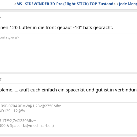
->
MS - SIDEWINDER 3D-Pro (Flight-STICK) TOP-Zustand
<->
jede Meng
7
 nen 120 Lüfter in die front gebaut -10° hats gebracht.
best sig ever>
7
bleme.....kauft euch einfach ein spacerkit und gut ist,in verbindu
LCB9B 0704 XPMW@1,23v@2750Mhz+
ty@D12SL-12@5v
.6 1T@2,7v@250Mhz+
0 & Spacer kit(vmod in arbeit)