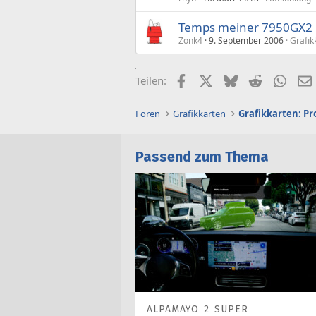
Temps meiner 7950GX2
Zonk4
9. September 2006
Grafik
Facebook
X (Twitter)
Bluesky
Reddit
What
Teilen:
Foren
Grafikkarten
Grafikkarten: Pr
Passend zum Thema
ALPAMAYO 2 SUPER