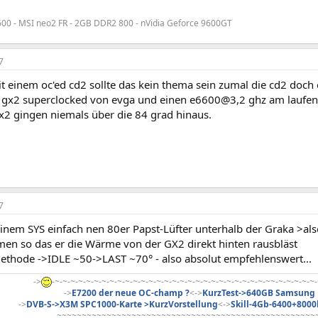
00 - MSI neo2 FR - 2GB DDR2 800 - nVidia Geforce 9600GT
7
it einem oc'ed cd2 sollte das kein thema sein zumal die cd2 do
e gx2 superclocked von evga und einen e6600@3,2 ghz am laufen 
x2 gingen niemals über die 84 grad hinaus.
7
inem SYS einfach nen 80er Papst-Lüfter unterhalb der Graka >als
n so das er die Wärme von der GX2 direkt hinten rausbläst
Methode ->IDLE ~50->LAST ~70° - also absolut empfehlenswert...
->
-~-~-~-~-~-~-~-~-~-~-~-~-~-~-~-~-~-~-~-~-~-~-~-~-~-~-~-~~-~-~-~-~-~-
->
E7200 der neue OC-champ ?
<->
KurzTest->640GB Samsung 
->
DVB-S->X3M SPC1000-Karte >KurzVorstellung
<->
Skill-4Gb-6400+8000
~~~~~~~~~~~~~~~~~~~~~~~~~~~~~~~~~~~~~~~~~~~~~~~~~~~~