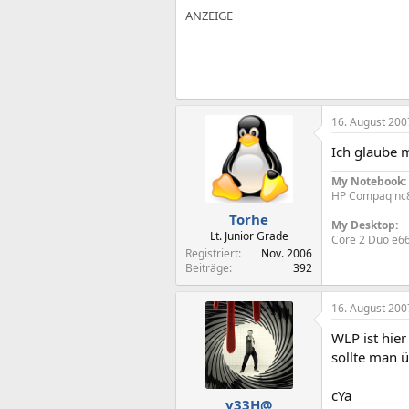
16. August 200
Ich glaube m
My Notebook:
HP Compaq nc84
Torhe
My Desktop:
Lt. Junior Grade
Core 2 Duo e66
Registriert
Nov. 2006
Beiträge
392
16. August 200
WLP ist hie
sollte man 
cYa
y33H@