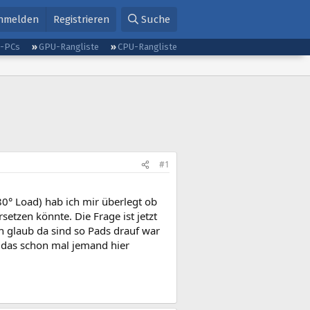
nmelden
Registrieren
Suche
g-PCs
GPU-Rangliste
CPU-Rangliste
#1
80° Load) hab ich mir überlegt ob
etzen könnte. Die Frage ist jetzt
 glaub da sind so Pads drauf war
 das schon mal jemand hier