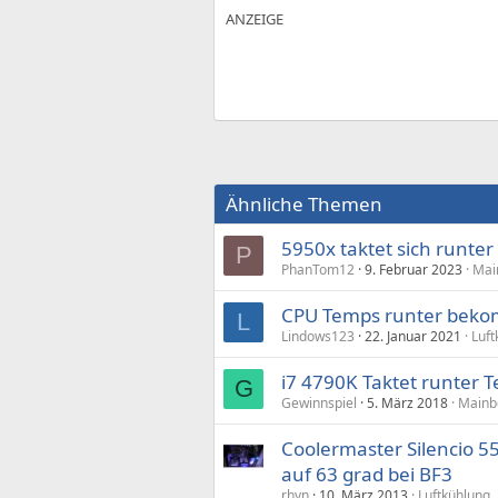
Ähnliche Themen
5950x taktet sich runter
P
PhanTom12
9. Februar 2023
Mai
CPU Temps runter bek
L
Lindows123
22. Januar 2021
Luft
i7 4790K Taktet runter 
G
Gewinnspiel
5. März 2018
Mainbo
Coolermaster Silencio 5
auf 63 grad bei BF3
rhyn
10. März 2013
Luftkühlung