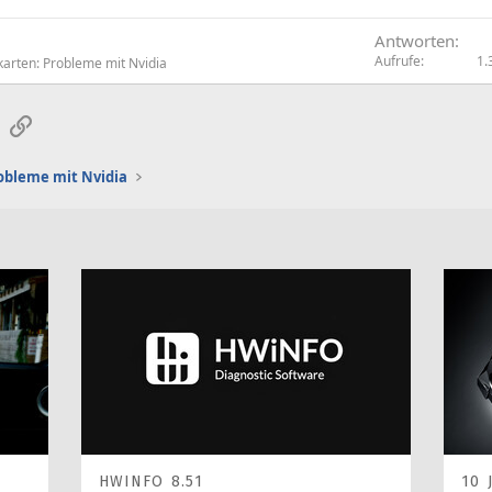
Antworten
Aufrufe
1.
karten: Probleme mit Nvidia
sApp
E-Mail
Link
obleme mit Nvidia
HWINFO 8.51
10 