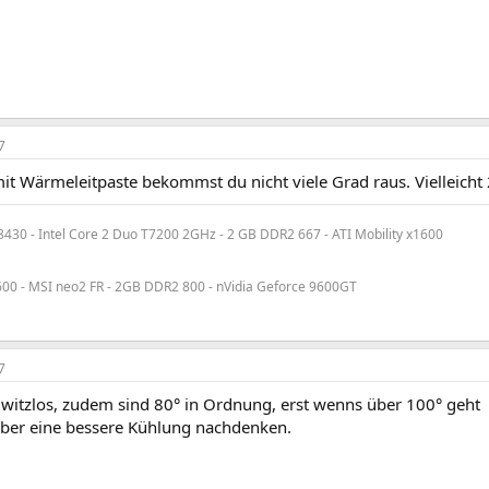
7
it Wärmeleitpaste bekommst du nicht viele Grad raus. Vielleicht 2
30 - Intel Core 2 Duo T7200 2GHz - 2 GB DDR2 667 - ATI Mobility x1600
00 - MSI neo2 FR - 2GB DDR2 800 - nVidia Geforce 9600GT
7
r witzlos, zudem sind 80° in Ordnung, erst wenns über 100° geht
über eine bessere Kühlung nachdenken.