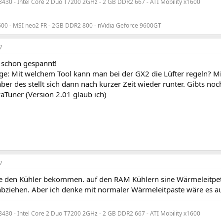
30 - Intel Core 2 Duo T7200 2GHz - 2 GB DDR2 667 - ATI Mobility x1600
00 - MSI neo2 FR - 2GB DDR2 800 - nVidia Geforce 9600GT
7
n schon gespannt!
e: Mit welchem Tool kann man bei der GX2 die Lüfter regeln? Mit
ber des stellt sich dann nach kurzer Zeit wieder runter. Gibts n
vaTuner (Version 2.01 glaub ich)
7
e den Kühler bekommen. auf den RAM Kühlern sine Wärmeleitpets
 abziehen. Aber ich denke mit normaler Wärmeleitpaste wäre es 
30 - Intel Core 2 Duo T7200 2GHz - 2 GB DDR2 667 - ATI Mobility x1600