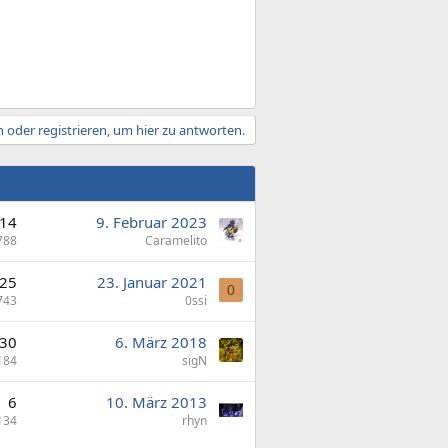
 oder registrieren, um hier zu antworten.
14
9. Februar 2023
788
Caramelito
25
23. Januar 2021
0
743
0ssi
30
6. März 2018
184
sigN
6
10. März 2013
134
rhyn