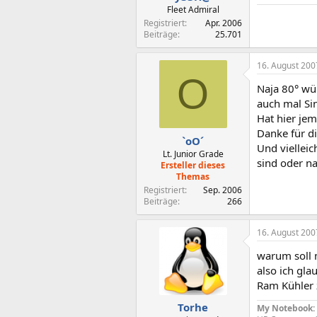
Fleet Admiral
Registriert
Apr. 2006
Beiträge
25.701
16. August 200
O
Naja 80° wü
auch mal Sin
Hat hier je
Danke für d
`oO´
Und viellei
Lt. Junior Grade
sind oder n
Ersteller dieses
Themas
Registriert
Sep. 2006
Beiträge
266
16. August 200
warum soll 
also ich gla
Ram Kühler 
Torhe
My Notebook: