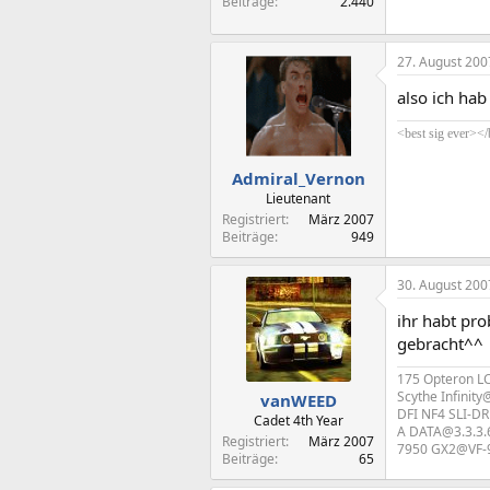
Beiträge
2.440
27. August 200
also ich hab
<best sig ever></
Admiral_Vernon
Lieutenant
Registriert
März 2007
Beiträge
949
30. August 200
ihr habt pro
gebracht^^
175 Opteron 
Scythe Infini
vanWEED
DFI NF4 SLI-DR
Cadet 4th Year
A DATA@3.3.3
Registriert
März 2007
7950 GX2@VF-90
Beiträge
65