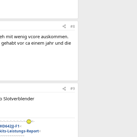
#8
ch eh mit wenig vcore auskommen.
gehabt vor ca einem jahr und die
#9
o Slotverblender
~-~-~-~-~-~-~-~-
<-
HD642JJ-F1
<
kits-Leistungs-Report
<
~~~~~~~~~~~~