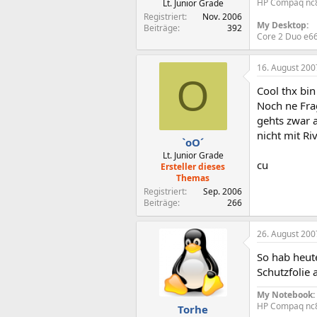
HP Compaq nc84
Lt. Junior Grade
Registriert
Nov. 2006
My Desktop:
Beiträge
392
Core 2 Duo e66
16. August 200
O
Cool thx bi
Noch ne Frag
gehts zwar a
nicht mit Ri
`oO´
Lt. Junior Grade
cu
Ersteller dieses
Themas
Registriert
Sep. 2006
Beiträge
266
26. August 200
So hab heut
Schutzfolie
My Notebook:
HP Compaq nc84
Torhe