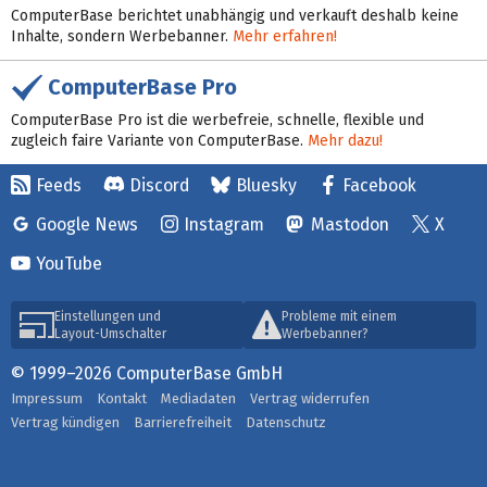
ComputerBase berichtet unabhängig und verkauft deshalb keine
Inhalte, sondern Werbebanner.
Mehr erfahren!
ComputerBase Pro
ComputerBase Pro ist die werbefreie, schnelle, flexible und
zugleich faire Variante von ComputerBase.
Mehr dazu!
Feeds
Discord
Bluesky
Facebook
Google News
Instagram
Mastodon
X
YouTube
Einstellungen und
Probleme mit einem
Layout-Umschalter
Werbebanner?
© 1999–2026 ComputerBase GmbH
Impressum
Kontakt
Mediadaten
Vertrag widerrufen
Vertrag kündigen
Barrierefreiheit
Datenschutz