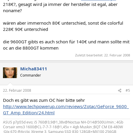
218€?, gesagt wird ja immer der hersteller ist egal, aber
noname?
wären aber immernoch 80€ unterschied, sonst die colorful
228€ 90€ unterschied
die 9600GT gibts es auch schon für 140€ und mann sollte mit
oc an die 8800GT kommen
Zuletzt bearbeitet:
22. Februar 2008
Micha83411
Commander
22. Februar 2008
#5
Doch es gibt was zum OC hier bitte sehr
http://www.techpowerup.com/reviews/Zotac/GeForce_9600_
GT_Amp_Edition/24.html
ASUS p7p55d evo; i5 760@3,9@1,38v@Noctua NH-D14@500U/min ; 4Gb
Corsair xms3 1600@CL-7-7-7-18@1,45v + 4gb Muskin ;BQT CM E8-480W
;Gtx 670 @Arctic Xtreme 3, Samsung SSD 830 128GB+MX100 256GB