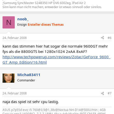
;Samsung SyncMaster S24B350 HP DV6 6002eg, IPad Air 2
Sinn kann man nicht machen, entweder ist etwas sinnvoll oder sinnlos.
noob_
N
Ensign
Ersteller dieses Themas
24. Februar 2008
#6
kann das stimmen hier hat sogar die normale 9600GT mehr
fps als die 8800GTS bei 1280x1024 2xAA 8xAF?
http://www.techpowerup.com/reviews/Zotac/GeForce_9600_
GT_Amp_Edition/16.html
Micha83411
Commander
24. Februar 2008
#7
naja das spiel ist sehr cpu lastig.
ASUS p7p55d evo; i5 760@3,9@1,38v@Noctua NH-D14@500U/min ; 4Gb
Corsair xms3 1600@CL-7-7-7-18@1,45v + 4gb Muskin ;BQT CM E8-480W