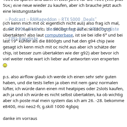
Regeln
50€) eine neue wieder zu kaufen, aber ich brauche jetzt auch
eine leistungsstarke
Podcast
RAMageddon
RTX 5000 „Deals“
(ich kenn mich mit oc eigentlich nicht aus) also frag ich mal,
denkt ihr man könnte die 9600gt fast auf eine 8800gt/s
RX 9000 „Deals“
Ideale Gaming-PCs
GPU-Rangliste
übertakten? also laut
computerbase
, ist sie bei idle 6° und bei
CPU-Rangliste
last 19° kühler als die 8800gts und hat den g94 chip (wie
gesagt ich kenn mich mit oc nicht aus aber ich schätze der
chip, ist besser zum übertakten wie der g92) aber bevor ich
viel weiter rede wart ich lieber auf antworten von erxperten
p.s. also airflow glaub ich werde ich einen sehr sehr guten
haben, und die tests liefen ja oben mit nem ganz normalen
lüfter, ich würde dann einen mit heatpipes oder 2slots kaufen,
ach ja und ich würde es nicht selbst übertakten, ka ob wichtig
aber ich poste mal mein system das ich am 26. -28. bekomme
e8400, msi neo2-fr, g.skill 1000 4gbpq
danke im vorraus