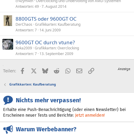
cr4zym4th
Overclocking und Undervolting von AMD-Systemen
Antworten
49
7. August 2014
8800GTS oder 9600GT OC
DerChaos
Grafikkarten: Kaufberatung
Antworten
7
14. Juni 2009
9600GT OC durch vtune?
Koka2009
Grafikkarten: Overclocking
Antworten
7
13. September 2009
Facebook
X (Twitter)
Bluesky
Reddit
WhatsApp
E-Mail
Link
Teilen:
Grafikkarten: Kaufberatung
Nichts mehr verpassen!
Erhalte eine Push-Benachrichtigung (oder einen Newsletter) bei
Erscheinen neuer Tests und Berichte:
Jetzt anmelden!
Warum Werbebanner?