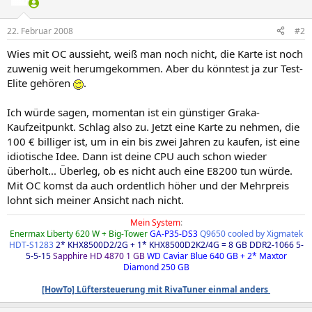
22. Februar 2008
#2
Wies mit OC aussieht, weiß man noch nicht, die Karte ist noch
zuwenig weit herumgekommen. Aber du könntest ja zur Test-
Elite gehören
.
Ich würde sagen, momentan ist ein günstiger Graka-
Kaufzeitpunkt. Schlag also zu. Jetzt eine Karte zu nehmen, die
100 € billiger ist, um in ein bis zwei Jahren zu kaufen, ist eine
idiotische Idee. Dann ist deine CPU auch schon wieder
überholt... Überleg, ob es nicht auch eine E8200 tun würde.
Mit OC komst da auch ordentlich höher und der Mehrpreis
lohnt sich meiner Ansicht nach nicht.
Mein System
:
Enermax Liberty 620 W + Big-Tower
GA-P35-DS3
Q9650 cooled by Xigmatek
HDT-S1283
2* KHX8500D2/2G + 1* KHX8500D2K2/4G = 8 GB DDR2-1066 5-
5-5-15
Sapphire HD 4870 1 GB
WD Caviar Blue 640 GB + 2* Maxtor
Diamond 250 GB
[HowTo] Lüftersteuerung mit RivaTuner einmal anders