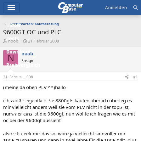
Hauptmenü
Anmelden
Grafikkarten: Kaufberatung
Ticker
9600GT OC und PLC
Tests
E
E
noob_
21. Februar 2008
r
r
Downloads
s
s
noob_
N
t
t
Ensign
e
e
Preisvergleich
l
l
l
l
21. Februar 2008
#1
Forum
e
t
r
a
(meine da oben PLV ^^)hallo
Aktuelles
m
ich wollte eigentlich die 8800gts kaufen aber ich überleg es
Empfohlene Inhalte
mir vielleicht anders weil sie vom PLV nicht in der top5 ist,
Neue Beiträge
nummer eins ist die 9600gt, nun wollte ich fragen wie es mit
oc bei der 9600gt aussieht
Neueste Aktivitäten
also ich denk mir das so, wäre ja vielleicht sinnvoller mir
Leserartikel
100€ zu sparen und dann in zwei jahre für die 100€ (vllt. plus