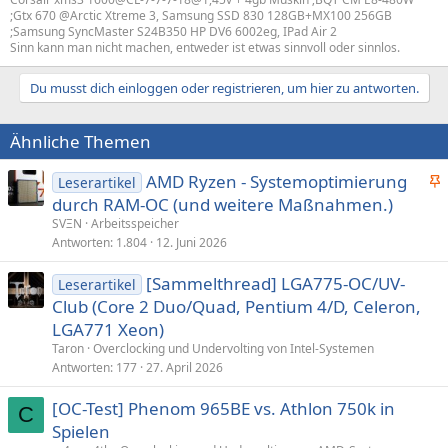
;Gtx 670 @Arctic Xtreme 3, Samsung SSD 830 128GB+MX100 256GB
;Samsung SyncMaster S24B350 HP DV6 6002eg, IPad Air 2
Sinn kann man nicht machen, entweder ist etwas sinnvoll oder sinnlos.
Du musst dich einloggen oder registrieren, um hier zu antworten.
Ähnliche Themen
AMD Ryzen - Systemoptimierung
Leserartikel
n
durch RAM-OC (und weitere Maßnahmen.)
g
SVΞN
Arbeitsspeicher
e
Antworten
1.804
12. Juni 2026
p
[Sammelthread] LGA775-OC/UV-
i
Leserartikel
Club (Core 2 Duo/Quad, Pentium 4/D, Celeron,
n
n
LGA771 Xeon)
t
Taron
Overclocking und Undervolting von Intel-Systemen
Antworten
177
27. April 2026
[OC-Test] Phenom 965BE vs. Athlon 750k in
C
Spielen