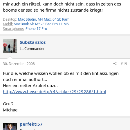
mir auch ein rätsel. kann doch nicht sein, dass in zeiten des
booms der ssd so ne firma nichts zustande kriegt?
Desktop:
Mac Studio, M4 Max, 64Gb Ram
Mobil:
MacBook Air M5 // iPad Pro 11 M5
Smartphone:
iPhone 17 Pro
Substanzlos
Lt. Commander
30. Dezember 2008
#19
Für die, welche wissen wollen ob es mit den Entlassungen
noch einmal aufhört...
Hier ein netter Artikel dazu:
http://www.heise.de/tp/r4/artikel/29/29286/1.html
Gruß
Michael
perfekt!57