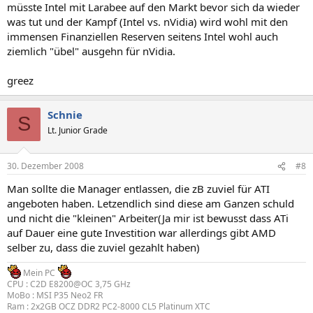
müsste Intel mit Larabee auf den Markt bevor sich da wieder
was tut und der Kampf (Intel vs. nVidia) wird wohl mit den
immensen Finanziellen Reserven seitens Intel wohl auch
ziemlich "übel" ausgehn für nVidia.
greez
Schnie
S
Lt. Junior Grade
30. Dezember 2008
#8
Man sollte die Manager entlassen, die zB zuviel für ATI
angeboten haben. Letzendlich sind diese am Ganzen schuld
und nicht die "kleinen" Arbeiter(Ja mir ist bewusst dass ATi
auf Dauer eine gute Investition war allerdings gibt AMD
selber zu, dass die zuviel gezahlt haben)
Mein PC
CPU : C2D E8200@OC 3,75 GHz
MoBo : MSI P35 Neo2 FR
Ram : 2x2GB OCZ DDR2 PC2-8000 CL5 Platinum XTC