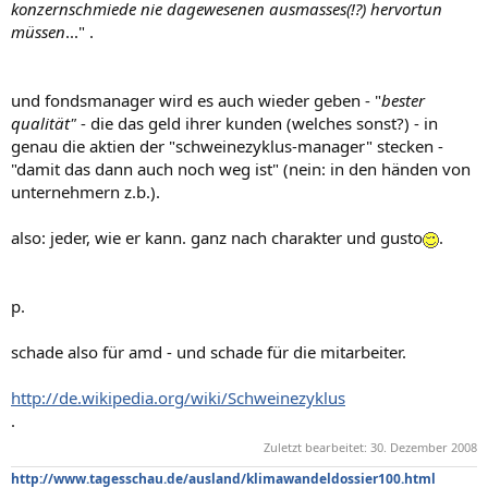
konzernschmiede nie dagewesenen ausmasses(!?) hervortun
müssen
..." .
und fondsmanager wird es auch wieder geben - "
bester
qualität"
- die das geld ihrer kunden (welches sonst?) - in
genau die aktien der "schweinezyklus-manager" stecken -
"damit das dann auch noch weg ist" (nein: in den händen von
unternehmern z.b.).
also: jeder, wie er kann. ganz nach charakter und gusto
.
p.
schade also für amd - und schade für die mitarbeiter.
http://de.wikipedia.org/wiki/Schweinezyklus
.
Zuletzt bearbeitet:
30. Dezember 2008
http://www.tagesschau.de/ausland/klimawandeldossier100.html