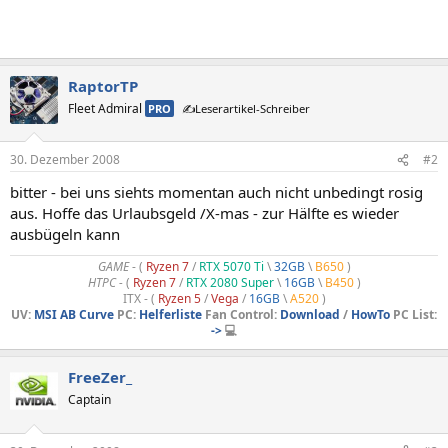
RaptorTP
Fleet Admiral
PRO
✍️Leserartikel-Schreiber
30. Dezember 2008
#2
bitter - bei uns siehts momentan auch nicht unbedingt rosig
aus. Hoffe das Urlaubsgeld /X-mas - zur Hälfte es wieder
ausbügeln kann
GAME
- (
Ryzen 7
/
RTX 5070 Ti
\
32GB
\
B650
)
HTPC -
(
Ryzen 7
/
RTX 2080 Super
\
16GB
\
B450
)
ITX - (
Ryzen 5
/
Vega
/
16GB
\
A520
)
UV:
MSI AB Curve
PC:
Helferliste
Fan Control:
Download
/
HowTo
PC List:
->
💻
FreeZer_
Captain