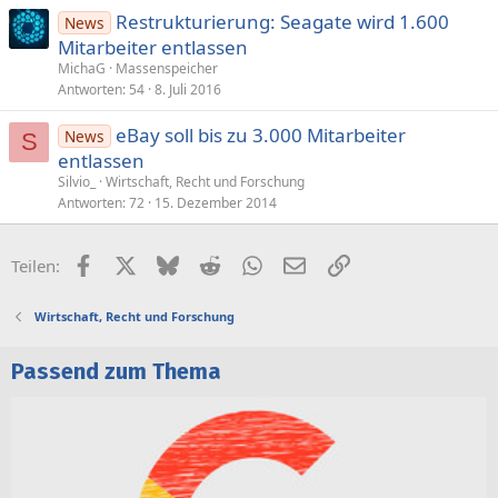
Restrukturierung: Seagate wird 1.600
News
Mitarbeiter entlassen
MichaG
Massenspeicher
Antworten
54
8. Juli 2016
eBay soll bis zu 3.000 Mitarbeiter
News
S
entlassen
Silvio_
Wirtschaft, Recht und Forschung
Antworten
72
15. Dezember 2014
Facebook
X (Twitter)
Bluesky
Reddit
WhatsApp
E-Mail
Link
Teilen:
Wirtschaft, Recht und Forschung
Passend zum Thema