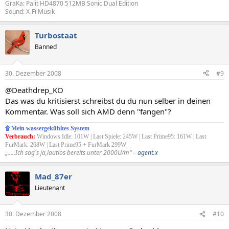
GraKa: Palit HD4870 512MB Sonic Dual Edition
Sound: X-Fi Musik
Turbostaat
Banned
30. Dezember 2008
#9
@Deathdrep_KO
Das was du kritisierst schreibst du du nun selber in deinen
Kommentar. Was soll sich AMD denn "fangen"?
۩ Mein wassergekühltes System
Verbrauch:
Windows Idle: 101W | Last Spiele: 245W | Last Prime95: 161W | Last
FurMark: 268W | Last Prime95 + FurMark 299W
„.....Ich sag´s ja,lautlos bereits unter 2000U/m“ –
agent.x
Mad_87er
Lieutenant
30. Dezember 2008
#10