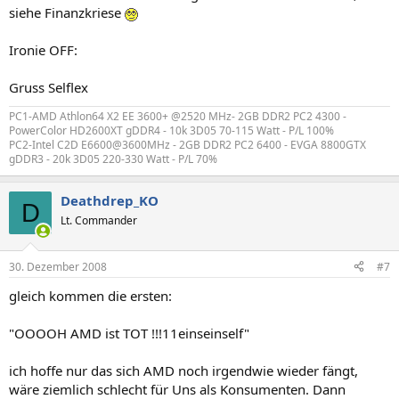
siehe Finanzkriese
Ironie OFF:
Gruss Selflex
PC1-AMD Athlon64 X2 EE 3600+ @2520 MHz- 2GB DDR2 PC2 4300 -
PowerColor HD2600XT gDDR4 - 10k 3D05 70-115 Watt - P/L 100%
PC2-Intel C2D E6600@3600MHz - 2GB DDR2 PC2 6400 - EVGA 8800GTX
gDDR3 - 20k 3D05 220-330 Watt - P/L 70%
Deathdrep_KO
D
Lt. Commander
30. Dezember 2008
#7
gleich kommen die ersten:
"OOOOH AMD ist TOT !!!11einseinself"
ich hoffe nur das sich AMD noch irgendwie wieder fängt,
wäre ziemlich schlecht für Uns als Konsumenten. Dann