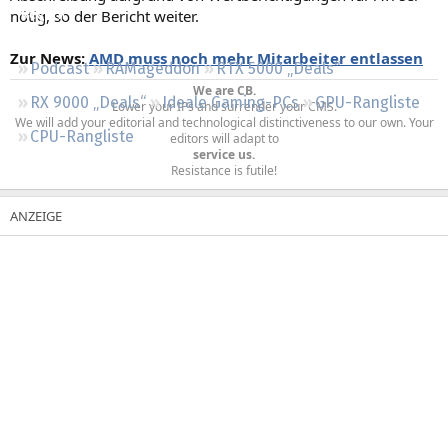
nötig, so der Bericht weiter.
Regeln
Zur News:
AMD muss noch mehr Mitarbeiter entlassen
Podcast
RAMageddon
RTX 5000 „Deals“
We are CB.
RX 9000 „Deals“
Ideale Gaming-PCs
GPU-Rangliste
Lower your IPs and surrender your CMS.
We will add your editorial and technological distinctiveness to our own. Your
CPU-Rangliste
editors will adapt to
service us.
Resistance is futile!​