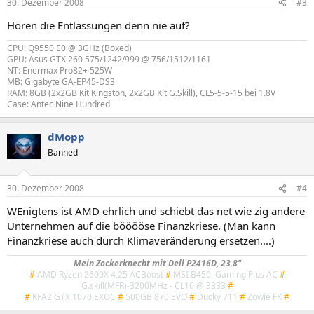
30. Dezember 2008
#3
Hören die Entlassungen denn nie auf?
CPU: Q9550 E0 @ 3GHz (Boxed)
GPU: Asus GTX 260 575/1242/999 @ 756/1512/1161
NT: Enermax Pro82+ 525W
MB: Gigabyte GA-EP45-DS3
RAM: 8GB (2x2GB Kit Kingston, 2x2GB Kit G.Skill), CL5-5-5-15 bei 1.8V
Case: Antec Nine Hundred
dMopp
Banned
30. Dezember 2008
#4
WEnigtens ist AMD ehrlich und schiebt das net wie zig andere
Unternehmen auf die bööööse Finanzkriese. (Man kann
Finanzkriese auch durch Klimaveränderung ersetzen....)
Mein Zockerknecht mit Dell P2416D, 23.8"
#
AMD Ryzen 2600X 4,25 ACBoost
#
MSI B450i Gaming Plus AC
#
G.skill(MFR)-3200MHz - CL16 @ 3333
#
#
KFA2 GTX 1070 EXOC
#
500GB 870 EVO
#
Ducky 711
#
Zowie FK
#