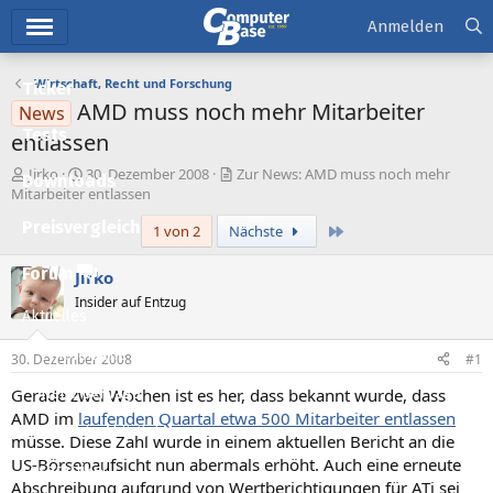
Hauptmenü
Anmelden
Wirtschaft, Recht und Forschung
Ticker
AMD muss noch mehr Mitarbeiter
News
Tests
entlassen
E
E
Jirko
30. Dezember 2008
Zur News: AMD muss noch mehr
Downloads
r
r
Mitarbeiter entlassen
s
s
Preisvergleich
Letzte
1 von 2
Nächste
t
t
e
e
l
l
Forum
Jirko
l
l
Insider auf Entzug
e
t
Aktuelles
r
a
m
Empfohlene Inhalte
30. Dezember 2008
#1
Gerade zwei Wochen ist es her, dass bekannt wurde, dass
Neue Beiträge
AMD im
laufenden Quartal etwa 500 Mitarbeiter entlassen
Neueste Aktivitäten
müsse. Diese Zahl wurde in einem aktuellen Bericht an die
US-Börsenaufsicht nun abermals erhöht. Auch eine erneute
Leserartikel
Abschreibung aufgrund von Wertberichtigungen für ATi sei