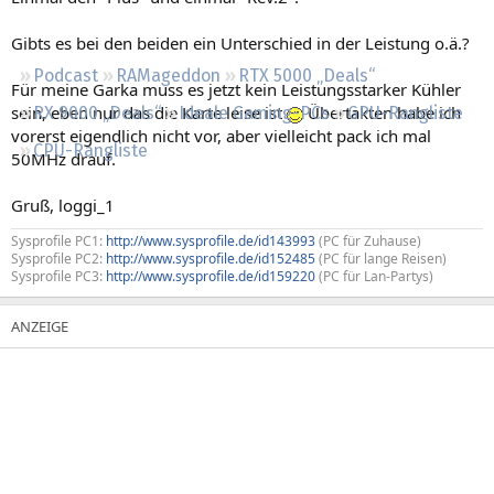
Regeln
Gibts es bei den beiden ein Unterschied in der Leistung o.ä.?
Podcast
RAMageddon
RTX 5000 „Deals“
Für meine Garka muss es jetzt kein Leistungsstarker Kühler
sein, eben nur das die Karte leise ist
Übertakten habe ich
RX 9000 „Deals“
Ideale Gaming-PCs
GPU-Rangliste
vorerst eigendlich nicht vor, aber vielleicht pack ich mal
CPU-Rangliste
50MHz drauf.
Gruß, loggi_1
Sysprofile PC1:
http://www.sysprofile.de/id143993
(PC für Zuhause)
Sysprofile PC2:
http://www.sysprofile.de/id152485
(PC für lange Reisen)
Sysprofile PC3:
http://www.sysprofile.de/id159220
(PC für Lan-Partys)