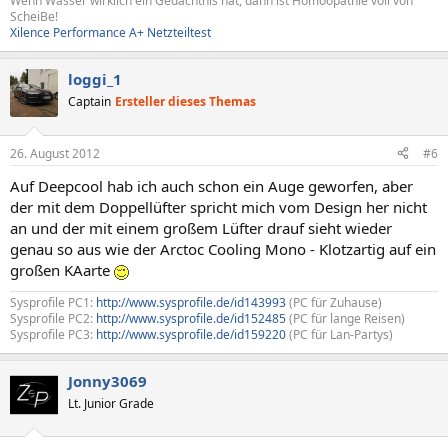
Wenn Wasser wirklich ein Gedächtnis hat, dann ist Homöopathie voll von
ScheiBe!
Xilence Performance A+ Netzteiltest
loggi_1
Captain
Ersteller dieses Themas
26. August 2012
#6
Auf Deepcool hab ich auch schon ein Auge geworfen, aber
der mit dem Doppellüfter spricht mich vom Design her nicht
an und der mit einem großem Lüfter drauf sieht wieder
genau so aus wie der Arctoc Cooling Mono - Klotzartig auf ein
großen KAarte
Sysprofile PC1:
http://www.sysprofile.de/id143993
(PC für Zuhause)
Sysprofile PC2:
http://www.sysprofile.de/id152485
(PC für lange Reisen)
Sysprofile PC3:
http://www.sysprofile.de/id159220
(PC für Lan-Partys)
Jonny3069
Lt. Junior Grade