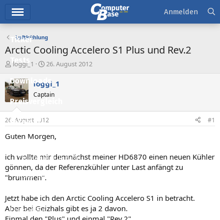
Hauptmenü
Anmelden
Luftkühlung
Ticker
Arctic Cooling Accelero S1 Plus und Rev.2
Tests
E
E
loggi_1
26. August 2012
r
r
Downloads
s
s
loggi_1
t
t
Captain
e
e
Preisvergleich
l
l
l
l
26. August 2012
#1
Forum
e
t
r
a
Guten Morgen,
Aktuelles
m
ich wollte mir demnächst meiner HD6870 einen neuen Kühler
Empfohlene Inhalte
gönnen, da der Referenzkühler unter Last anfängt zu
Neue Beiträge
"brummen".
Neueste Aktivitäten
Jetzt habe ich den Arctic Cooling Accelero S1 in betracht.
Aber bei Geizhals gibt es ja 2 davon.
Leserartikel
Einmal den "Plus" und einmal "Rev.2".