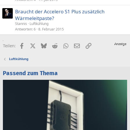
Braucht der Accelero S1 Plus zusätzlich
Wärmeleitpaste?
Stannis
Luftkühlung
Antworten
6
8. Februar 2015
Facebook
X (Twitter)
Bluesky
Reddit
WhatsApp
E-Mail
Link
Teilen:
Luftkühlung
Passend zum Thema