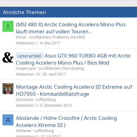
Ähnliche Themen
(MSI 480 X) Arctic Cooling Accelero Mono Plus
I
läuft immer auf vollen Touren..
Iniciar
Grafikkarten: Probleme mit AMD
Antworten
1
8. Mai 2017
Asus GTX 960 TURBO 4GB mit Arctic
Leserartikel
Cooling Accelero Mono Plus / Bios Mod
Ampersand
Grafikkarten: Overclocking
Antworten
10
26. April 2017
Montage Arctic Cooling Accelero III Extreme auf
HD7950 - Kombatibilitätsfrage
Danielson
Luftkühlung
Antworten
2
6. Dezember 2015
Abstände / Höhe Crossfire ( Arctic Cooling
A
Accelero Xtreme III )
AliMente
Luftkühlung
Antworten
4
17. Juli 2015