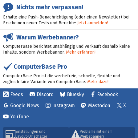
Nichts mehr verpassen!
Erhalte eine Push-Benachrichtigung (oder einen Newsletter) bei
Erscheinen neuer Tests und Berichte:
Jetzt anmelden!
Warum Werbebanner?
ComputerBase berichtet unabhängig und verkauft deshalb keine
Inhalte, sondern Werbebanner.
Mehr erfahren!
ComputerBase Pro
ComputerBase Pro ist die werbefreie, schnelle, flexible und
zugleich faire Variante von ComputerBase.
Mehr dazu!
Feeds
Discord
Bluesky
Facebook
Google News
Instagram
Mastodon
X
YouTube
Einstellungen und
Probleme mit einem
Layout-Umschalter
Werbebanner?