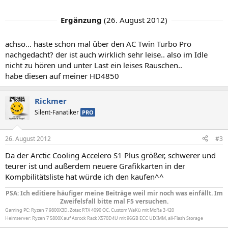
Ergänzung
(
26. August 2012
)
achso... haste schon mal über den AC Twin Turbo Pro
nachgedacht? der ist auch wirklich sehr leise.. also im Idle
nicht zu hören und unter Last ein leises Rauschen..
habe diesen auf meiner HD4850
Rickmer
Silent-Fanatiker
PRO
26. August 2012
#3
Da der Arctic Cooling Accelero S1 Plus größer, schwerer und
teurer ist und außerdem neuere Grafikkarten in der
Kompbilitätsliste hat würde ich den kaufen^^
PSA: Ich editiere häufiger meine Beiträge weil mir noch was einfällt. Im
Zweifelsfall bitte mal F5 versuchen.
Gaming PC: Ryzen 7 9800X3D, Zotac RTX 4090 OC, Custom WaKü mit MoRa 3 420
Heimserver: Ryzen 7 5800X auf Asrock Rack X570D4U mit 96GB ECC UDIMM, all-Flash Storage