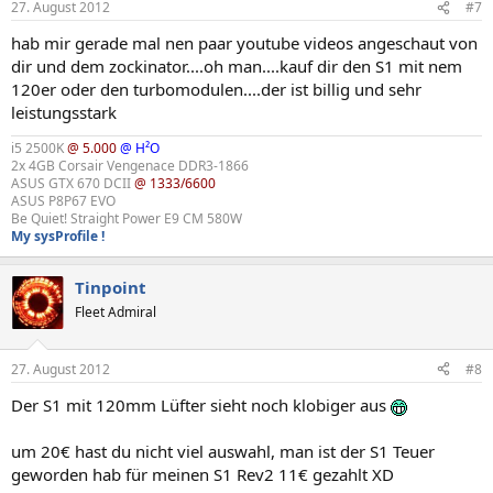
27. August 2012
#7
hab mir gerade mal nen paar youtube videos angeschaut von
dir und dem zockinator....oh man....kauf dir den S1 mit nem
120er oder den turbomodulen....der ist billig und sehr
leistungsstark
i5 2500K
@ 5.000
@ H²O
2x 4GB Corsair Vengenace DDR3-1866
ASUS GTX 670 DCII
@ 1333/6600
ASUS P8P67 EVO
Be Quiet! Straight Power E9 CM 580W
My sysProfile !
Tinpoint
Fleet Admiral
27. August 2012
#8
Der S1 mit 120mm Lüfter sieht noch klobiger aus
um 20€ hast du nicht viel auswahl, man ist der S1 Teuer
geworden hab für meinen S1 Rev2 11€ gezahlt XD