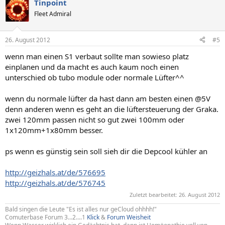
Tinpoint
Fleet Admiral
26. August 2012
#5
wenn man einen S1 verbaut sollte man sowieso platz
einplanen und da macht es auch kaum noch einen
unterschied ob tubo module oder normale Lüfter^^
wenn du normale lüfter da hast dann am besten einen @5V
denn anderen wenn es geht an die lüftersteuerung der Graka.
zwei 120mm passen nicht so gut zwei 100mm oder
1x120mm+1x80mm besser.
ps wenn es günstig sein soll sieh dir die Depcool kühler an
http://geizhals.at/de/576695
http://geizhals.at/de/576745
Zuletzt bearbeitet:
26. August 2012
Bald singen die Leute "Es ist alles nur geCloud ohhhh!"
Comuterbase Forum 3...2....1
Klick
&
Forum Weisheit