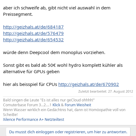
aber ich schweife ab, gibt nicht viel auswahl in dem
Preissegment.
http://geizhals.at/de/684187
http://geizhals.at/de/576479
http://geizhals.at/de/654532
würde denn Deepcool dem monoplus vorziehen.
Sonst gibt es bald ab 50€ wohl hydro komplett kühler als
alternative für GPUs geben
hier als beisspiel für CPUs
http://geizhals.at/de/670902
Zuletzt bearbeitet:
27. August 2012
Bald singen die Leute "Es ist alles nur geCloud ohhhh!"
Comuterbase Forum 3...2....1
Klick
&
Forum Weisheit
Wenn Wasser wirklich ein Gedächtnis hat, dann ist Homöopathie voll von
ScheiBe!
Xilence Performance A+ Netzteiltest
Du musst dich einloggen oder registrieren, um hier zu antworten.