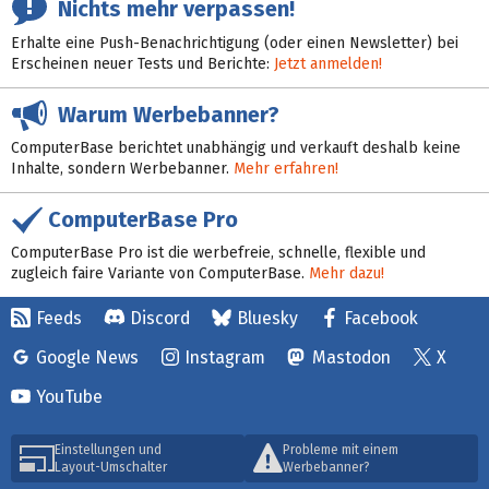
Nichts mehr verpassen!
Erhalte eine Push-Benachrichtigung (oder einen Newsletter) bei
Erscheinen neuer Tests und Berichte:
Jetzt anmelden!
Warum Werbebanner?
ComputerBase berichtet unabhängig und verkauft deshalb keine
Inhalte, sondern Werbebanner.
Mehr erfahren!
ComputerBase Pro
ComputerBase Pro ist die werbefreie, schnelle, flexible und
zugleich faire Variante von ComputerBase.
Mehr dazu!
Feeds
Discord
Bluesky
Facebook
Google News
Instagram
Mastodon
X
YouTube
Einstellungen und
Probleme mit einem
Layout-Umschalter
Werbebanner?