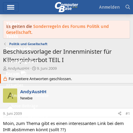
Hauptmenü
Anmelden
Ticker
Es gelten die
Sonderregeln des Forums Politik und
Gesellschaft
.
Tests
Politik und Gesellschaft
Downloads
Beschlussvorlage der Innenminister für
Killerspielverbot TEIL I
Preisvergleich
E
E
AndyAusHH
9. Juni 2009
r
r
Forum
s
Für weitere Antworten geschlossen.
s
t
t
Aktuelles
e
e
AndyAusHH
A
l
l
Empfohlene Inhalte
Newbie
l
l
e
t
Neue Beiträge
r
a
9. Juni 2009
#1
m
Neueste Aktivitäten
Moin, zum Thema gibt es einen interessanten Link bei dem
Leserartikel
IHR abstimmen könnt (sollt ??)