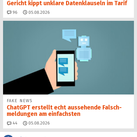
Gericht kippt unklare Datenklauseln im Tarif
Kommentare
96
05.08.2026
FAKE NEWS
ChatGPT erstellt echt aussehende Falsch­
mel­dungen am einfachsten
Kommentare
44
05.08.2026