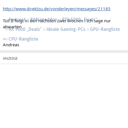
Regeln
http://www.direktzu.de/vonderleyen/messages/21185
Podcast
RAMageddon
RTX 5000 „Deals“
Teil II folgt in den nächsten zwei Wochen ! Ich sage nur
abwarten
RX 9000 „Deals“
Ideale Gaming-PCs
GPU-Rangliste
--
CPU-Rangliste
Andreas