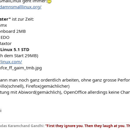
mallLinux geht immer:
damnsmalllinux.org/
ster"
ist zur Zeit:
mmx
onboard 2MB
 EDO
axtor
 Linux 5.1 STD
ch dem Start 29MB)
rlinux.com/
ann man noch ganz ordentlich arbeiten, ohne ganz grosse Perf
illo(schnell), Firefox(gemächlicher)
itung mit Abiword(gemächlich), OpenOffice allerdings keine Cha
i
das Karamchand Gandhi:
“First they ignore you. Then they laugh at you. T