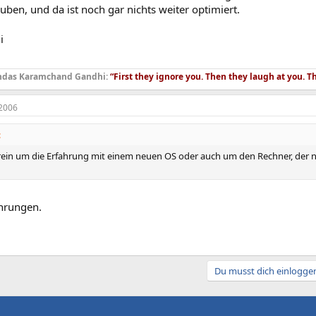
ben, und da ist noch gar nichts weiter optimiert.
i
das Karamchand Gandhi:
“First they ignore you. Then they laugh at you. T
2006
:
 rein um die Erfahrung mit einem neuen OS oder auch um den Rechner, der ni
hrungen.
Du musst dich einloggen