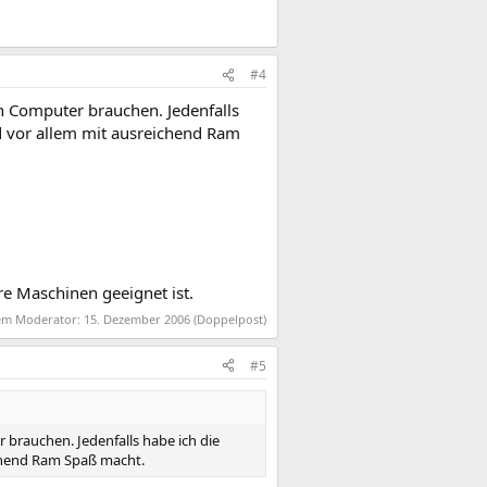
#4
en Computer brauchen. Jedenfalls
d vor allem mit ausreichend Ram
 Maschinen geeignet ist.
nem Moderator:
15. Dezember 2006
(Doppelpost)
#5
 brauchen. Jedenfalls habe ich die
chend Ram Spaß macht.