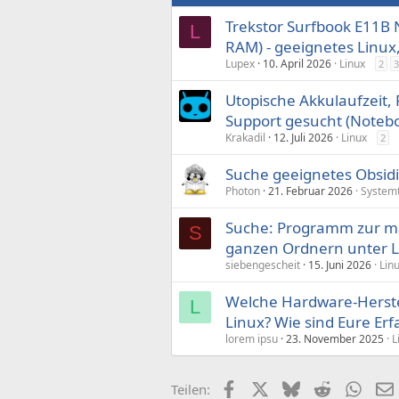
Trekstor Surfbook E11B
L
RAM) - geeignetes Linu
Lupex
10. April 2026
Linux
2
3
Utopische Akkulaufzeit,
Support gesucht (Noteb
Krakadil
12. Juli 2026
Linux
2
Suche geeignetes Obsid
Photon
21. Februar 2026
System
Suche: Programm zur ma
S
ganzen Ordnern unter L
siebengescheit
15. Juni 2026
Lin
Welche Hardware-Herstel
L
Linux? Wie sind Eure Er
lorem ipsu
23. November 2025
L
Facebook
X (Twitter)
Bluesky
Reddit
What
Teilen: