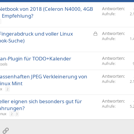
 Netbook von 2018 (Celeron N4000, 4GB
Antworten
Aufrufe
2.
x, Empfehlung?
G
 Fingerabdruck und voller Linux
Antworten
e
Aufrufe
1.
ook-Suche)
s
p
ian-Plugin für TODO+Kalender
e
Antworten
Aufrufe
r
tools
r
ssenhaften JPEG Verkleinerung von
Antworten
t
Aufrufe
2.
inux Mint
ux
2
ler eignen sich besonders gut für
Antworten
Aufrufe
5.
fahrungen?
inux
2
3
sApp
E-Mail
Link