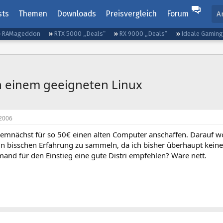
sts
Themen
Downloads
Preisvergleich
Forum
A
RAMageddon
RTX 5000 „Deals“
RX 9000 „Deals“
Ideale Gamin
h einem geeigneten Linux
2006
demnächst für so 50€ einen alten Computer anschaffen. Darauf wo
in bisschen Erfahrung zu sammeln, da ich bisher überhaupt keine
and für den Einstieg eine gute Distri empfehlen? Wäre nett.