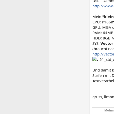
DSL - DamnS
http://www.
Mein
"klein
CPU: P166
GPU: MGA 
RAM: 64MB
HDD: 8GB M
SYS:
Vector
(braucht na
http://vecto
Und damit k
Surfen mit D
Textverarbe
gruss, limon
Mohan