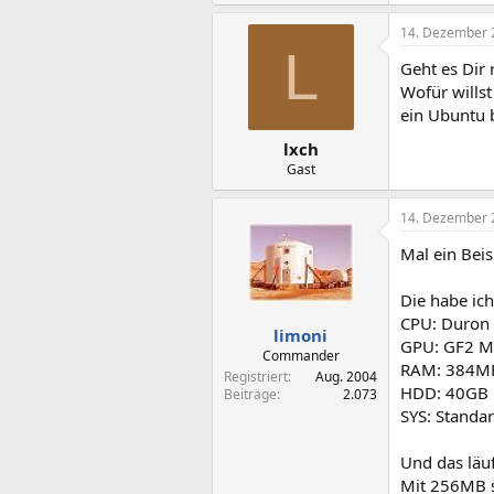
14. Dezember 
L
Geht es Dir
Wofür wills
ein Ubuntu 
lxch
Gast
14. Dezember 
Mal ein Beis
Die habe ich
CPU: Duron
limoni
GPU: GF2 
Commander
RAM: 384M
Registriert
Aug. 2004
HDD: 40GB 
Beiträge
2.073
SYS: Standar
Und das läuf
Mit 256MB s