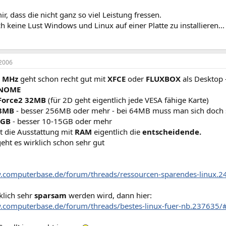
ir, dass die nicht ganz so viel Leistung fressen.
 keine Lust Windows und Linux auf einer Platte zu installieren...
2006
 MHz
geht schon recht gut mit
XFCE
oder
FLUXBOX
als Desktop 
NOME
Force2 32MB
(für 2D geht eigentlich jede VESA fähige Karte)
8MB
- besser 256MB oder mehr - bei 64MB muss man sich doch 
4GB
- besser 10-15GB oder mehr
st die Ausstattung mit
RAM
eigentlich die
entscheidende.
ht es wirklich schon sehr gut
.computerbase.de/forum/threads/ressourcen-sparendes-linux.2
klich sehr
sparsam
werden wird, dann hier:
.computerbase.de/forum/threads/bestes-linux-fuer-nb.237635