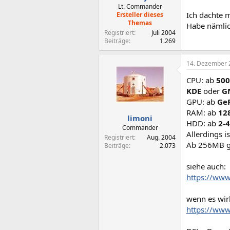
Lt. Commander
Ich dachte m
Ersteller dieses
Themas
Habe nämlich
Registriert
Juli 2004
Beiträge
1.269
14. Dezember 
CPU: ab
500
KDE
oder
G
GPU: ab
Ge
RAM: ab
12
limoni
HDD: ab
2-
Commander
Allerdings i
Registriert
Aug. 2004
Ab 256MB ge
Beiträge
2.073
siehe auch:
https://www
wenn es wir
https://www