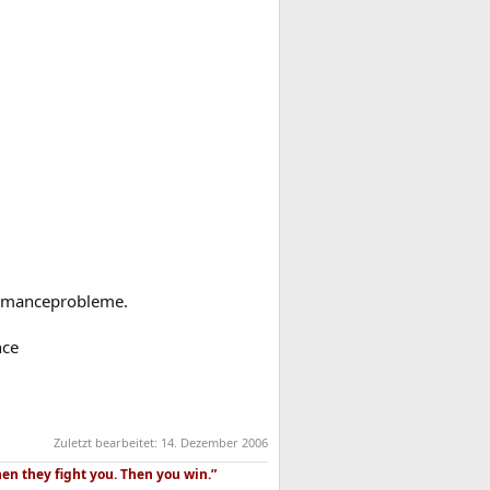
ormanceprobleme.
nce
Zuletzt bearbeitet:
14. Dezember 2006
hen they fight you. Then you win.”