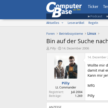
Ticker
Te
Podcast
Aktuelles
Leserartikel
Regeln
Foren
Betriebssysteme
Linux
Bin auf der Suche nac
E
E
Pilly
14. Dezember 2006
r
r
s
s
14. Dezember 
t
t
Wollte mir 
e
e
l
l
damit mal e
l
l
Kann mir jem
e
t
Pilly
r
a
MfG
m
Lt. Commander
Registriert
Juli 2004
Pilly
Beiträge
1.269