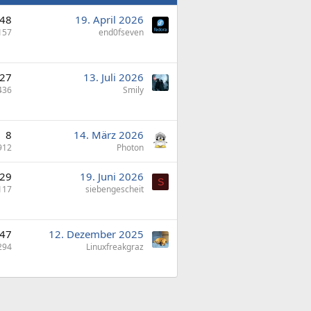
48
19. April 2026
157
end0fseven
27
13. Juli 2026
436
Smily
8
14. März 2026
912
Photon
29
19. Juni 2026
S
117
siebengescheit
47
12. Dezember 2025
294
Linuxfreakgraz