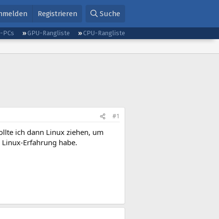
nmelden
Registrieren
Suche
g-PCs
GPU-Rangliste
CPU-Rangliste
#1
llte ich dann Linux ziehen, um
 Linux-Erfahrung habe.