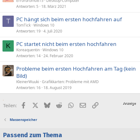
Errordrom0815
Desktop-Computer
Antworten
5
18. März 2021
PC hängt sich beim ersten hochfahren auf
T
TomTick
Windows 10
Antworten
19
4. Juli 2020
PC startet nicht beim ersten hochfahren
K
Koreaquentin
Windows 10
Antworten
14
24. Februar 2020
Probleme beim ersten Hochfahren am Tag (kein
Bild)
KleinerWuuki
Grafikkarten: Probleme mit AMD
Antworten
16
18. August 2019
Facebook
X (Twitter)
Bluesky
Reddit
WhatsApp
E-Mail
Link
Teilen:
Massenspeicher
Passend zum Thema