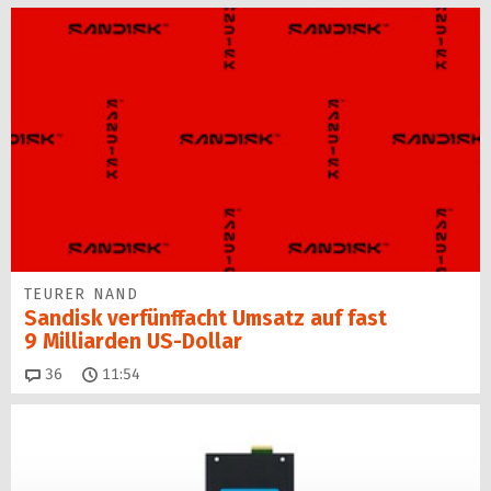
TEURER NAND
Sandisk verfünffacht Umsatz auf fast
9 Milliarden US-Dollar
Kommentare
36
11:54