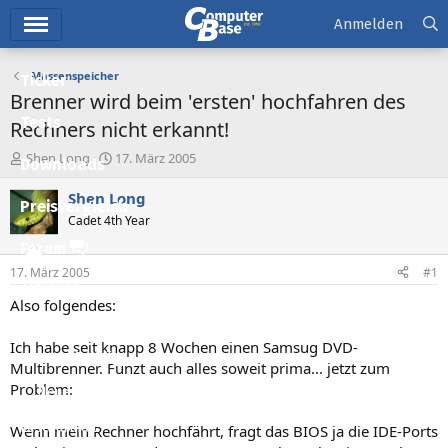
Hauptmenü
Anmelden
Massenspeicher
Ticker
Brenner wird beim 'ersten' hochfahren des
Tests
Rechners nicht erkannt!
E
E
Shen Long
17. März 2005
Downloads
r
r
s
s
Shen Long
Preisvergleich
t
t
Cadet 4th Year
e
e
l
l
Forum
l
l
17. März 2005
#1
e
t
Aktuelles
r
a
Also folgendes:
m
Empfohlene Inhalte
Ich habe seit knapp 8 Wochen einen Samsug DVD-
Neue Beiträge
Multibrenner. Funzt auch alles soweit prima... jetzt zum
Problem:
Neueste Aktivitäten
Leserartikel
Wenn mein Rechner hochfährt, fragt das BIOS ja die IDE-Ports