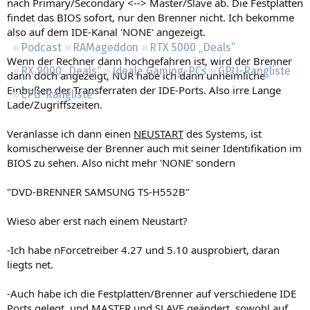
nach Primary/Secondary <--> Master/Slave ab. Die Festplatten
Regeln
findet das BIOS sofort, nur den Brenner nicht. Ich bekomme
also auf dem IDE-Kanal 'NONE' angezeigt.
Podcast
RAMageddon
RTX 5000 „Deals“
Wenn der Rechner dann hochgefahren ist, wird der Brenner
RX 9000 „Deals“
Ideale Gaming-PCs
GPU-Rangliste
dann doch angezeigt, NUR habe ich dann unheimliche
Einbußen der Transferraten der IDE-Ports. Also irre Lange
CPU-Rangliste
Lade/Zugriffszeiten.
Veranlasse ich dann einen
NEUSTART
des Systems, ist
komischerweise der Brenner auch mit seiner Identifikation im
BIOS zu sehen. Also nicht mehr 'NONE' sondern
"DVD-BRENNER SAMSUNG TS-H552B"
Wieso aber erst nach einem Neustart?
-Ich habe nForcetreiber 4.27 und 5.10 ausprobiert, daran
liegts net.
-Auch habe ich die Festplatten/Brenner auf verschiedene IDE
Ports gelegt, und MASTER und SLAVE geändert, sowohl auf