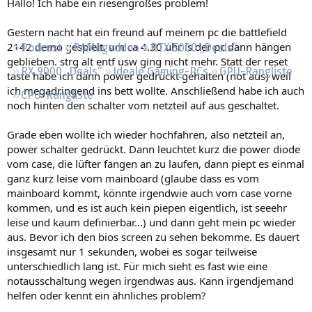
Hallo! Ich habe ein riesengroßes problem!
Regeln
Gestern nacht hat ein freund auf meinem pc die battlefield
2142 demo gespielt. um ca 4.30 uhr is der pc dann hängen
Podcast
RAMageddon
RTX 5000 „Deals“
geblieben. strg alt entf usw ging nicht mehr. Statt der reset
RX 9000 „Deals“
Ideale Gaming-PCs
GPU-Rangliste
taste habe ich dann power gedrückt gehalten (not aus) weil
ich megadringend ins bett wollte. Anschließend habe ich auch
CPU-Rangliste
noch hinten den schalter vom netzteil auf aus geschaltet.
Grade eben wollte ich wieder hochfahren, also netzteil an,
power schalter gedrückt. Dann leuchtet kurz die power diode
vom case, die lüfter fangen an zu laufen, dann piept es einmal
ganz kurz leise vom mainboard (glaube dass es vom
mainboard kommt, könnte irgendwie auch vom case vorne
kommen, und es ist auch kein piepen eigentlich, ist seeehr
leise und kaum definierbar...) und dann geht mein pc wieder
aus. Bevor ich den bios screen zu sehen bekomme. Es dauert
insgesamt nur 1 sekunden, wobei es sogar teilweise
unterschiedlich lang ist. Für mich sieht es fast wie eine
notausschaltung wegen irgendwas aus. Kann irgendjemand
helfen oder kennt ein ähnliches problem?