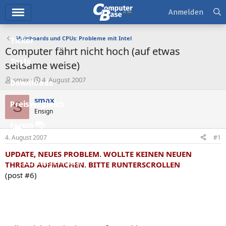
Hauptmenü
Anmelden
Mainboards und CPUs: Probleme mit Intel
Ticker
Computer fährt nicht hoch (auf etwas
Tests
seltsame weise)
E
E
smax
4. August 2007
Downloads
r
r
s
s
smax
S
Preisvergleich
t
t
Ensign
e
e
l
l
Forum
l
l
4. August 2007
#1
e
t
Aktuelles
r
a
UPDATE, NEUES PROBLEM. WOLLTE KEINEN NEUEN
m
Empfohlene Inhalte
THREAD AUFMACHEN. BITTE RUNTERSCROLLEN
(post #6)
Neue Beiträge
Neueste Aktivitäten
Leserartikel