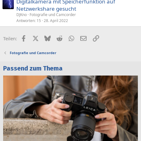
Digitalkamera mit Speicherfunktion auf
Netzwerkshare gesucht
DJKno
Fotografie und Camcorder
Antworten
15
28. April 2022
Facebook
X (Twitter)
Bluesky
Reddit
WhatsApp
E-Mail
Link
Teilen:
Fotografie und Camcorder
Passend zum Thema