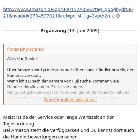
http://www.amazon.de/dp/B00152A066/?tag=googhydr08-
21&hvadid=2794597021&ref=pd_sl_1g43vptb2n_e
Ergänzung
(
14. Juni 2009
)
florianschw schrieb:
Alles klar, Danke!
Über Amazon wird ja meistens auch über einen Händler bestellt, der
Kameras verkauft.
Wenn ich z.B nach der Kamera von Fuji suche, kommen viele
Händler, die alle andere Preise verlangen.
Der günstigste verlangt fast 100€ weniger als der teuerste. Gibt es
da irgendwelche Unterschiede, oder bekomm ich auch beim
Zum Vergrößern anklicken....
günstigsten Händler ohne Probleme meine Ware?
Meist ist da der Service oder lange Wartezeit an der
Tagesordnung.
Bei Amazon steht die Verfügbarkeit und Du kannst dort auch
die Händlerbewertungen einsehen.