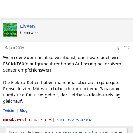
Livven
Commander
14. Juni 2009
#12
Wenn der Zoom nicht so wichtig ist, dann wäre auch ein
F50fd/F60fd aufgrund ihrer hohen Auflösung bei großem
Sensor empfehlenswert.
Die Elektro-Ketten haben manchmal aber auch ganz gute
Preise, letzten Mittwoch habe ich mir dort eine Panasonic
Lumix LZ8 für 119€ geholt, der Geizhals-/Idealo-Preis lag
gleichauf.
Twitter
|
Blog
Rätsel-Raten à la CB-Jubiläum
|
PSDs
|
WMPoweruser
Du musst dich einloggen oder registrieren, um hier zu antworten.