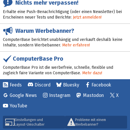
Nichts mehr verpassen!
Erhalte eine Push-Benachrichtigung (oder einen Newsletter) bei
Erscheinen neuer Tests und Berichte:
Jetzt anmelden!
Warum Werbebanner?
ComputerBase berichtet unabhängig und verkauft deshalb keine
Inhalte, sondern Werbebanner.
Mehr erfahren!
ComputerBase Pro
ComputerBase Pro ist die werbefreie, schnelle, flexible und
zugleich faire Variante von ComputerBase.
Mehr dazu!
Feeds
Discord
Bluesky
Facebook
Google News
Instagram
Mastodon
X
YouTube
Einstellungen und
Probleme mit einem
Layout-Umschalter
Werbebanner?