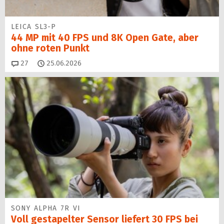
LEICA SL3-P
44 MP mit 40 FPS und 8K Open Gate, aber
ohne roten Punkt
Kommentare
27
25.06.2026
SONY ALPHA 7R VI
Voll gestapelter Sensor liefert 30 FPS bei