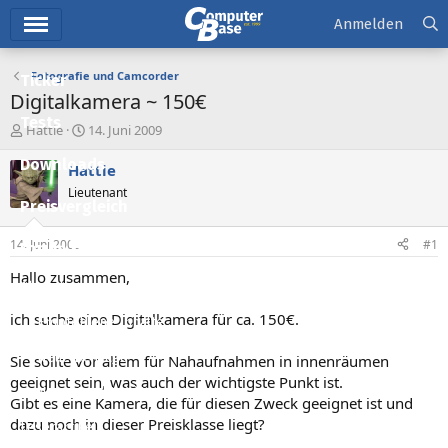
Hauptmenü
Anmelden
Fotografie und Camcorder
Ticker
Digitalkamera ~ 150€
Tests
E
E
Hattie
14. Juni 2009
r
r
Downloads
s
s
Hattie
t
t
Lieutenant
e
e
Preisvergleich
l
l
l
l
14. Juni 2009
#1
Forum
e
t
r
a
Hallo zusammen,
Aktuelles
m
ich suche eine Digitalkamera für ca. 150€.
Empfohlene Inhalte
Neue Beiträge
Sie sollte vor allem für Nahaufnahmen in innenräumen
geeignet sein, was auch der wichtigste Punkt ist.
Neueste Aktivitäten
Gibt es eine Kamera, die für diesen Zweck geeignet ist und
dazu noch in dieser Preisklasse liegt?
Leserartikel