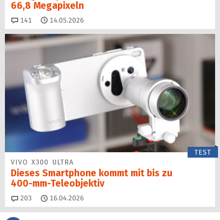
66,8 Megapixeln
Kommentare
141
14.05.2026
TEST
VIVO X300 ULTRA
Dieses Smartphone kommt mit bis zu
400‑mm‑Teleobjektiv
Kommentare
203
16.04.2026