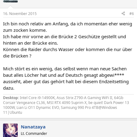
16. November 2015
#6
Ich bin noch relativ am Anfang, da ich momentan eher wenig
zum zocken komme.
Ich habe mir vorne an die Brücke 2 Geschütze gestellt und
hinten an der Brücke eins.
Können die Raider durchs Wasser oder kommen die nur über
die Brücken ?
Mich stört es ein wenig, das selbst wenn man neue Sachen
baut alles Löcher hat und auf Deutsch gesagt abgewi****
aussieht, aber gut das gehört halt bei diesem Endzeitsetting
dazu.
Desktop:
Intel Core i9-14900K, Asus Strix Z790-A Gaming WiFi II, 64Gb
Corsair Vengeance CL36, MSI RTX 4090 Suprim X, be quiet! Dark Power 13
1000W, Lian Li O11 Dynamic EVO, Samsung 990 Pro 4TB@Windows
11|Ubuntu
Nanatzaya
Lt. Commander