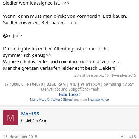
Siedler womit assigned ist... ><
Wenn, dann muss man direkt von vornherein: Bett bauen,
Siedler zuweisen, Bett bauen.... etc.
@mfJade
Da sind gute Ideen bei! Allerdings ist es mir nicht
symmetrisch genug^^
Wobei sich das leider auch nicht immer umsetzen lässt.
Manche grenzen verlaufen leider echt besch....eiden!
Zuletzt bearbeitet:
16. November 2015
I7 13000K | RTX4070 | 32GB RAM | 4TB | Win11 x64 | Samsung TV 55"
Tütenverbot und Bongpflicht - Yeah!
feelin' frisky?
Meine Mods für Stalker 2 (Nexus)
und mein
Steamworkshop
Moe155
M
Cadet 4th Year
16. November 2015
#15