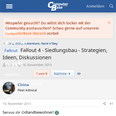
Hauptmenü
Anmelden
Ticker
Mitspieler gesucht? Du willst dich locker mit der
Community austauschen? Schau gerne auf unserem
Tests
ComputerBase Discord
vorbei!
Downloads
RPG, MMO, Adventure, Hack'n'Slay
Fallout 4 - Siedlungsbau - Strategien,
Fallout
Preisvergleich
Ideen, Diskussionen
Forum
E
E
China
16. November 2015
r
r
Letzte
1 von 9
Nächste
s
s
Aktuelles
t
t
e
e
Empfohlene Inhalte
China
l
l
Fleet Admiral
l
l
Neue Beiträge
e
t
Neueste Aktivitäten
r
a
16. November 2015
#1
m
Leserartikel
Servus ihr Ödlandbewohner!