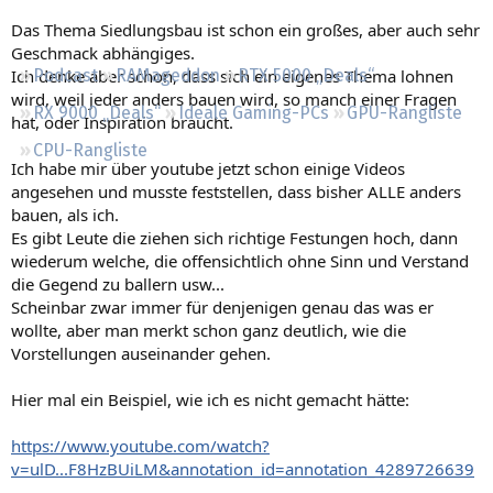
Regeln
Das Thema Siedlungsbau ist schon ein großes, aber auch sehr
Geschmack abhängiges.
Ich denke aber schon, dass sich ein eigenes Thema lohnen
Podcast
RAMageddon
RTX 5000 „Deals“
wird, weil jeder anders bauen wird, so manch einer Fragen
RX 9000 „Deals“
Ideale Gaming-PCs
GPU-Rangliste
hat, oder Inspiration braucht.
CPU-Rangliste
Ich habe mir über youtube jetzt schon einige Videos
angesehen und musste feststellen, dass bisher ALLE anders
bauen, als ich.
Es gibt Leute die ziehen sich richtige Festungen hoch, dann
wiederum welche, die offensichtlich ohne Sinn und Verstand
die Gegend zu ballern usw...
Scheinbar zwar immer für denjenigen genau das was er
wollte, aber man merkt schon ganz deutlich, wie die
Vorstellungen auseinander gehen.
Hier mal ein Beispiel, wie ich es nicht gemacht hätte:
https://www.youtube.com/watch?
v=ulD...F8HzBUiLM&annotation_id=annotation_4289726639