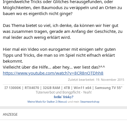
Irgendwelche Tricks oder Glitches herausgefunden, oder
Möglichkeiten, den Baumodus zu veräppeln und an Orten zu
bauen wo es eigentlich nicht ginge?
Das Thema bietet so viel, ich denke, da können wir hier gut
was zusammen tragen, gerade am Anfang der Geschichte, zu
mal leider auch wenig erklärt wird.
Hier mal ein Video von eurogamer mit einigen sehr guten
Tipps und Tricks, die man so im Spiel nicht eifnach erklärt
bekommt.
Vielleicht über die Hilfe... aber hey... wer liest das?^^
https://www.youtube.com/watch?v=8CR8nOTDhh8
Zuletzt bearbeitet:
19. November 2015
I7 13000K | RTX4070 | 32GB RAM | 4TB | Win11 x64 | Samsung TV 55"
Tütenverbot und Bongpflicht - Yeah!
feelin' frisky?
Meine Mods für Stalker 2 (Nexus)
und mein
Steamworkshop