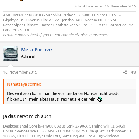
Zuletzt bearbeitet:
16. November 2015
AMD Ryzen 7 5800X3D - Sapphire Radeon RX 6800 XT Nitro Plus SE -
Gigabyte B550 Aorus Elite AX V2 - Jonsbo D40 - Noctua NH-D15 SE
Razer Viper Ultimate - Razer Deathstalker V2 Pro TKL - Razer Barracuda Pro -
Fanatec CSL DD
Is that a money-back-if-you're-not-completely-alive guarantee?
MetalForLive
Admiral
16. November 2015
#8
Nanatzaya schrieb:
Des weiteren kann man die vorhandenen Häuser nicht wieder
flicken... In "mein altes Haus" regnet's leider rein.
Ja das nervt mich auch
Desktop:
Intel Core i9-14900K, Asus Strix Z790-A Gaming WiFi II, 64Gb
Corsair Vengeance CL36, MSI RTX 4090 Suprim X, be quiet! Dark Power 13
1000W, Lian Li O11 Dynamic EVO, Samsung 990 Pro 4TB@Windows