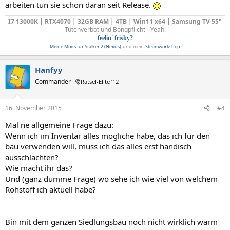
arbeiten tun sie schon daran seit Release.
I7 13000K | RTX4070 | 32GB RAM | 4TB | Win11 x64 | Samsung TV 55"
Tütenverbot und Bongpflicht - Yeah!
feelin' frisky?
Meine Mods für Stalker 2 (Nexus)
und mein
Steamworkshop
Hanfyy
Commander
🎅Rätsel-Elite ’12
16. November 2015
#4
Mal ne allgemeine Frage dazu:
Wenn ich im Inventar alles mögliche habe, das ich für den
bau verwenden will, muss ich das alles erst händisch
ausschlachten?
Wie macht ihr das?
Und (ganz dumme Frage) wo sehe ich wie viel von welchem
Rohstoff ich aktuell habe?
Bin mit dem ganzen Siedlungsbau noch nicht wirklich warm