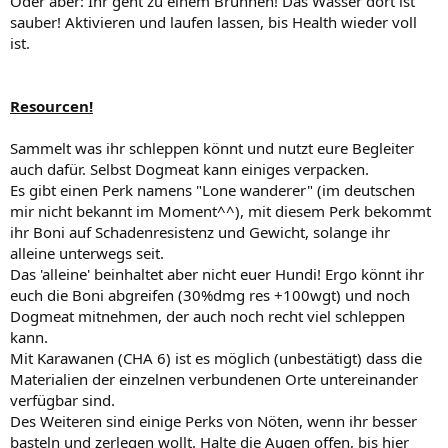
Oder aber: Ihr geht zu einem Brunnen! Das Wasser dort ist
sauber! Aktivieren und laufen lassen, bis Health wieder voll
ist.
Resourcen!
Sammelt was ihr schleppen könnt und nutzt eure Begleiter
auch dafür. Selbst Dogmeat kann einiges verpacken.
Es gibt einen Perk namens "Lone wanderer" (im deutschen
mir nicht bekannt im Moment^^), mit diesem Perk bekommt
ihr Boni auf Schadenresistenz und Gewicht, solange ihr
alleine unterwegs seit.
Das 'alleine' beinhaltet aber nicht euer Hundi! Ergo könnt ihr
euch die Boni abgreifen (30%dmg res +100wgt) und noch
Dogmeat mitnehmen, der auch noch recht viel schleppen
kann.
Mit Karawanen (CHA 6) ist es möglich (unbestätigt) dass die
Materialien der einzelnen verbundenen Orte untereinander
verfügbar sind.
Des Weiteren sind einige Perks von Nöten, wenn ihr besser
basteln und zerlegen wollt. Halte die Augen offen, bis hier