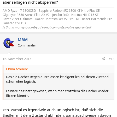
aber selbigen nicht absperren?
AMD Ryzen 7 5800X3D - Sapphire Radeon RX 6800 XT Nitro Plus SE -
Gigabyte B550 Aorus Elite AX V2 - Jonsbo D40 - Noctua NH-D15 SE
Razer Viper Ultimate - Razer Deathstalker V2 Pro TKL - Razer Barracuda Pro -
Fanatec CSL DD
Is that a money-back-if-you're-not-completely-alive guarantee?
MRM
Commander
16. November 2015
#13
China schrieb:
Das die Dächer Regen durchlassen ist eigentlich bei deren Zustand
schon eher logisch.
Es wäre halt nett gewesen, wenn man trotzdem die Dächer wieder
flicken könnte.
Yep. zumal es irgendwie auch unlogisch ist, daß sich die
Siedler mit dem Zustand abfinden, ganz zuschweigen davon