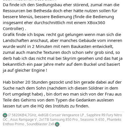
Da finde ich den Siedlungsbau eher störend, zumal man die
Ressourcen bei Bethesda doch eher hätte nutzen sollen für
bessere Menüs, bessere Bedienung (finde die Bedienung
insgesamt eher durchschnittlich mit einem XBox360
Controller) .
Grafik finde ich bspw. recht gut gelungen wenn man sich die
Landschaften anschaut, aber manches Gebäude vom inneren
wurde wohl in 2 Minuten mit nem Baukasten entwickelt,
zumal auch manche Texturen doch schon sehr grob sind, so
derb hab ich das nicht mal bei Skyrim gesehen und das hat ja
bekanntlich ein paar Jahre mehr auf dem Buckel und basiert
ja auf gleicher Engine !
Hab bisher 20 Stunden gezockt und bin gerade dabei auf der
Suche nach dem Sohn (nachdem ich diesen Söldner in dem
Fort umgelegt habe) , bin dort wo man sich von der Frau aus
Teile des Gehirns von dem Typen die Gedanken auslesen
lassen tut um die HQ des Instituts zu finden.
i7 5820K@4,7GHz, 4x8GB Corsair Vengeance LP , Sapphire R9 Fury Nitro
OC , Asus Rampage V , 2x1TB Samsung 850 Pro , Seasonic X-650 , Phanteks
Enthoo Primo , Soundblaster ZxR