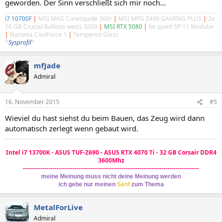
geworden. Der Sinn verschließt sich mir noch...
i7 10700F
|
MSI MAG Coreliquide 360r
|
MSI MPG Z490 GAMING PLUS
|
2x
16 GB Crucial Ballistix weiss 3200
|
MSI RTX 5080
|
be quiet! SP 11 Modular
|
Nanoxia CoolForce 1
|
Tempered Glass
*
Sysprofil
*
mfJade
Admiral
16. November 2015
#5
Wieviel du hast siehst du beim Bauen, das Zeug wird dann
automatisch zerlegt wenn gebaut wird.
Intel i7 13700K - ASUS TUF-Z690 - ASUS RTX 4070 Ti - 32 GB Corsair DDR4
3600Mhz
-----------------------------------------------------------------------------------------
meine Meinung muss nicht deine Meinung werden
ich gebe nur meinen
Senf
zum Thema
MetalForLive
Admiral