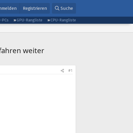
nmelden
Registrieren
Suche
g-PCs
GPU-Rangliste
CPU-Rangliste
fahren weiter
#1