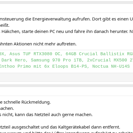
msteuerung die Energieverwaltung aufrufen. Dort gibt es einen Un
eißt.
 Häkchen, starte deinen PC neu und fahre ihn danach herunter. N
ähnten Aktionen nicht mehr auftreten.
0X, Asus TUF RTX3080 OC, 64GB Crucial Ballistix RG
 Dark Hero, Samsung 970 Pro 1TB, 2xCrucial MX500 2
Enthoo Primo mit 6x Eloops B14-PS, Noctua NH-U14S
ie schnelle Rückmeldung.
machen.
s nicht, kann das Netzteil auch gerne machen.
zteil ausgeschaltet und das Kaltgerätekabel dann entfernt.