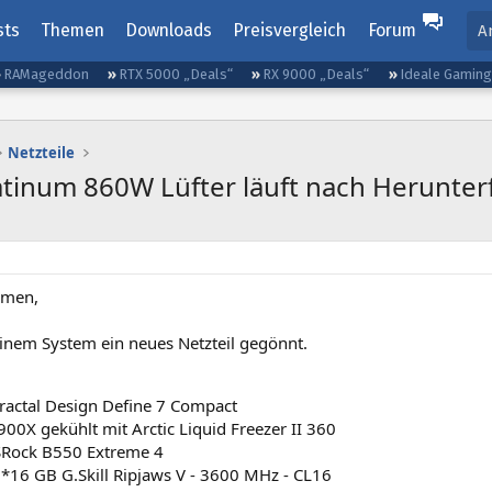
sts
Themen
Downloads
Preisvergleich
Forum
A
RAMageddon
RTX 5000 „Deals“
RX 9000 „Deals“
Ideale Gamin
Netzteile
latinum 860W Lüfter läuft nach Herunter
mmen,
inem System ein neues Netzteil gegönnt.
ractal Design Define 7 Compact
00X gekühlt mit Arctic Liquid Freezer II 360
Rock B550 Extreme 4
16 GB G.Skill Ripjaws V - 3600 MHz - CL16