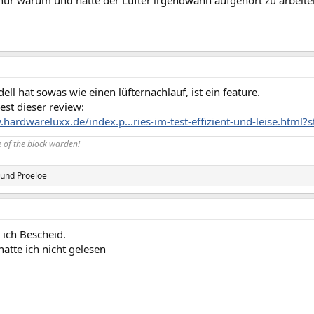
nur warum und hätte der Lüfter irgendwann aufgehört zu arbeite
ll hat sowas wie einen lüfternachlauf, ist ein feature.
st dieser review:
hardwareluxx.de/index.p...ries-im-test-effizient-und-leise.html?s
 of the block warden!
und
Proeloe
 ich Bescheid.
hatte ich nicht gelesen