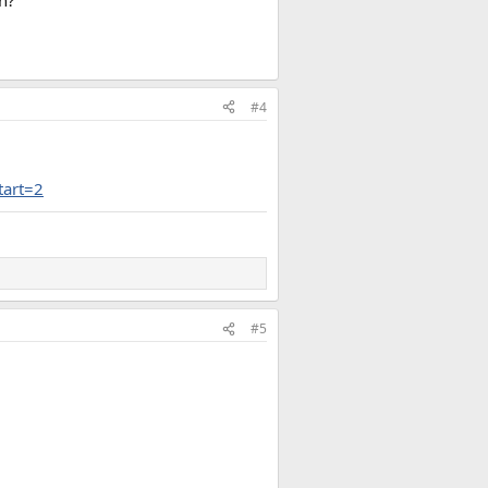
n?
#4
tart=2
#5