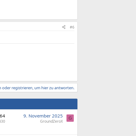
#6
 oder registrieren, um hier zu antworten.
64
9. November 2025
G
430
GroundZeroX