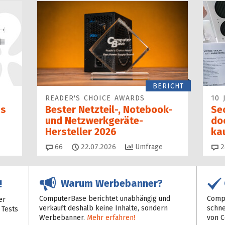
BERICHT
READER'S CHOICE AWARDS
10 
as
Bester Netzteil-, Notebook-
Se
und Netzwerkgeräte-
do
Hersteller 2026
ka
Kommentare
66
22.07.2026
Umfrage
2
Warum Werbebanner?
!
ComputerBase berichtet unabhängig und
Compu
er
verkauft deshalb keine Inhalte, sondern
schne
 Tests
Werbebanner.
Mehr erfahren!
von 