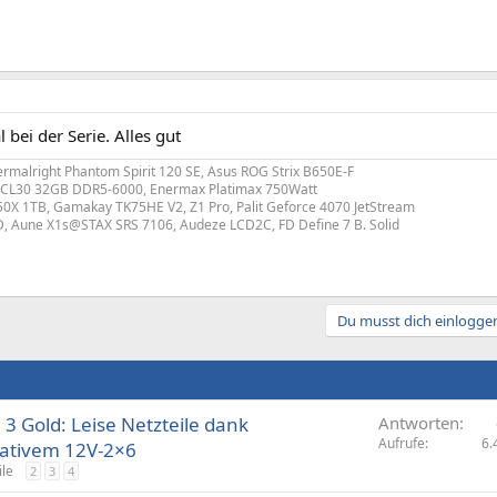
l bei der Serie. Alles gut
malright Phantom Spirit 120 SE, Asus ROG Strix B650E-F
X5 CL30 32GB DDR5-6000, Enermax Platimax 750Watt
X 1TB, Gamakay TK75HE V2, Z1 Pro, Palit Geforce 4070 JetStream
, Aune X1s@STAX SRS 7106, Audeze LCD2C, FD Define 7 B. Solid
Du musst dich einloggen
 3 Gold: Leise Netzteile dank
Antworten
Aufrufe
6.
ativem 12V-2×6
ile
2
3
4