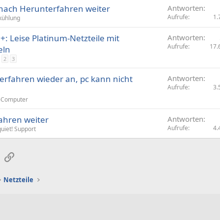
 nach Herunterfahren weiter
Antworten
Aufrufe
1.
kühlung
+: Leise Platinum-Netzteile mit
Antworten
Aufrufe
17.
eln
2
3
terfahren wieder an, pc kann nicht
Antworten
Aufrufe
3.
-Computer
ahren weiter
Antworten
Aufrufe
4.
quiet! Support
sApp
E-Mail
Link
Netzteile