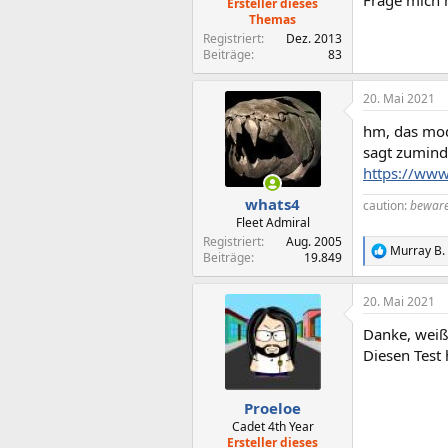
Frage mich 
Ersteller dieses
Themas
Registriert
Dez. 2013
Beiträge
83
20. Mai 2021
hm, das mode
sagt zuminde
https://www.
whats4
caution:
beware
Fleet Admiral
Registriert
Aug. 2005
Murray B.
R
Beiträge
19.849
e
a
20. Mai 2021
k
t
Danke, weiß
i
o
Diesen Test 
n
e
n
Proeloe
:
Cadet 4th Year
Ersteller dieses