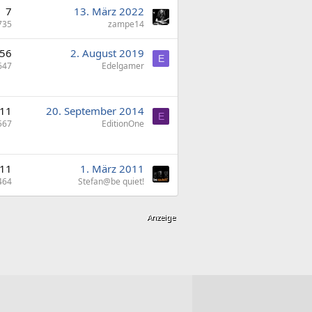
7
13. März 2022
735
zampe14
56
2. August 2019
E
647
Edelgamer
11
20. September 2014
E
567
EditionOne
11
1. März 2011
464
Stefan@be quiet!