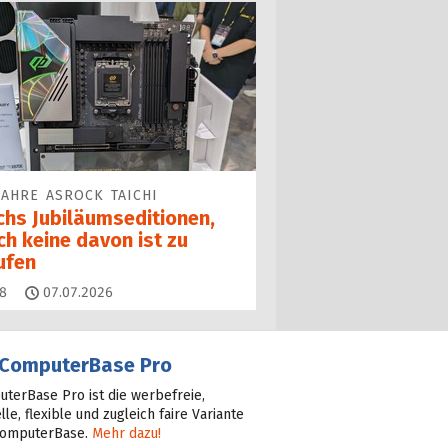
JAHRE ASROCK TAICHI
chs Jubiläums­editionen,
ch keine davon ist zu
ufen
Kommentare
8
07.07.2026
ComputerBase Pro
terBase Pro ist die werbefreie,
lle, flexible und zugleich faire Variante
ComputerBase.
Mehr dazu!