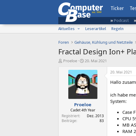
Ticker
Te
Podcast
Aktuelles
Leserartikel
Regeln
Foren
Gehäuse, Kühlung und Netzteile
Fractal Design Ion+ P
E
E
Proeloe
20. Mai 2021
r
r
s
s
20. Mai 2021
t
t
Hallo zusa
e
e
l
l
l
l
ich habe me
e
t
System:
Proeloe
r
a
m
Cadet 4th Year
Case F
Registriert
Dez. 2013
CPU 59
Beiträge
83
MB AS
RAM 2*