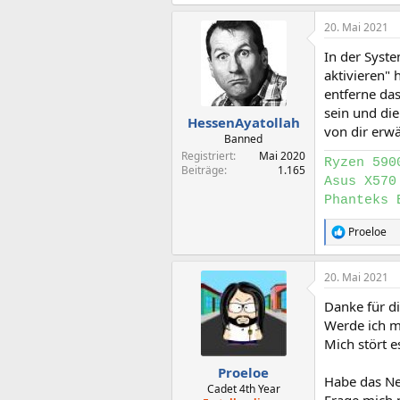
20. Mai 2021
In der Syste
aktivieren" h
entferne das
sein und die
HessenAyatollah
von dir erw
Banned
Registriert
Mai 2020
Ryzen 590
Beiträge
1.165
Asus X570
Phanteks 
Proeloe
R
e
a
20. Mai 2021
k
t
Danke für d
i
o
Werde ich 
n
Mich stört e
e
n
Proeloe
Habe das Net
:
Cadet 4th Year