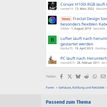
Corsair H100i RGB läuft
zampe14
13. März 2022
Wasser
Fractal Design Ion
News
besonders flexiblen Kab
Hibble
1. August 2019
Netzteile
Lüfter läuft nach herun
B
gestartet werden
blanka70
19. April 2013
Desktop
PC läuft nach Herunterf
manu0815
28. Februar 2011
be 
Facebook
X (Twitter)
Bluesky
Reddit
What
Teilen:
Foren
Gehäuse, Kühlung und Netzteile
Passend zum Thema