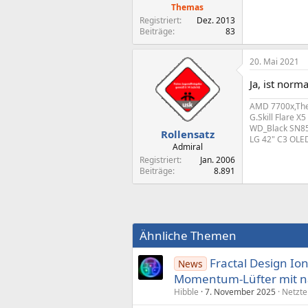
Themas
Registriert
Dez. 2013
Beiträge
83
20. Mai 2021
Ja, ist norma
AMD 7700x,Ther
G.Skill Flare 
WD_Black SN850
Rollensatz
LG 42" C3 OLED
Admiral
Registriert
Jan. 2006
Beiträge
8.891
Ähnliche Themen
Fractal Design Ion
News
Momentum-Lüfter mit n
Hibble
7. November 2025
Netzte