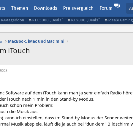
sts
Themen
Downloads
Preisvergleich
Forum
A
RAMageddon
RTX 5000 „Deals“
RX 9000 „Deals“
Ideale Gamin
er
MacBook, iMac und Mac mini
em iTouch
2008
inc Software auf dem iTouch kann man ja sehr einfach Radio höre
 der iTouch nach 1 min in den Stand-by Modus.
 auch schon mein Problem:
auch die Musik aus.
) kann ich einstellen, dass im Stand-by Modus der Sender weiter
mal Musik abspiele, läuft die ja auch bei "dunklem" Bildschirm w