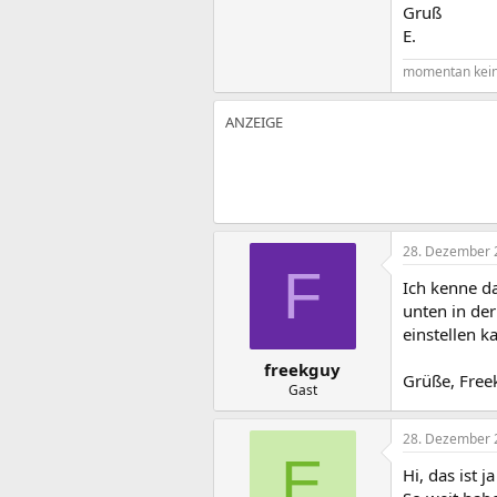
Gruß
E.
momentan kein
28. Dezember 
F
Ich kenne d
unten in de
einstellen k
freekguy
Grüße, Free
Gast
28. Dezember 
E
Hi, das ist j