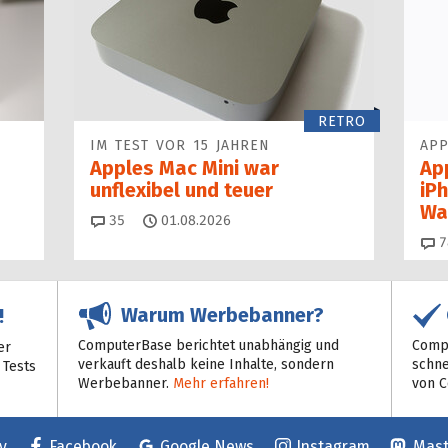
RETRO
IM TEST VOR 15 JAHREN
APP
Apples Mac Mini war
Ap
unflexibel und teuer
iP
Wa
Kommentare
35
01.08.2026
7
Warum Werbebanner?
!
ComputerBase berichtet unabhängig und
Compu
er
verkauft deshalb keine Inhalte, sondern
schne
 Tests
Werbebanner.
Mehr erfahren!
von 
y
Facebook
Google News
Instagram
Mas