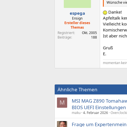
Wünsche vie
Danke!
espega
Apfeltalk ke
Ensign
Ersteller dieses
Vielleicht k
Themas
Komischerwei
Registriert
Okt. 2005
Ist aber nich
Beiträge
188
Gruß
E.
momentan kein
Ähnliche Themen
MSI MAG Z890 Tomahawk 
M
BIOS UEFI Einstellunge
maku
4. Februar 2026
Overclock
Frage um Expertenmein