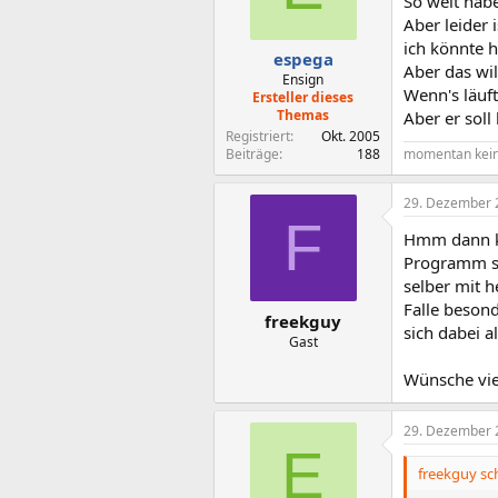
So weit habe
Aber leider 
ich könnte 
espega
Aber das will
Ensign
Wenn's läuf
Ersteller dieses
Themas
Aber er soll 
Registriert
Okt. 2005
momentan kein
Beiträge
188
29. Dezember 
F
Hmm dann kan
Programm se
selber mit 
Falle besond
freekguy
sich dabei a
Gast
Wünsche viel
29. Dezember 
E
freekguy sch