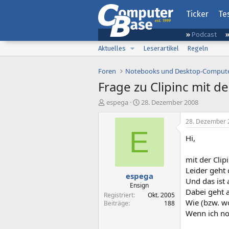
Ticker
Te
Podcast
Aktuelles
Leserartikel
Regeln
Foren
Notebooks und Desktop-Comput
Frage zu Clipinc mit d
E
E
espega
28. Dezember 2008
r
r
s
s
28. Dezember 
t
t
E
Hi,
e
e
l
l
l
l
mit der Clip
e
t
Leider geht
espega
r
a
Und das ist
m
Ensign
Dabei geht 
Registriert
Okt. 2005
Wie (bzw. wo
Beiträge
188
Wenn ich nor