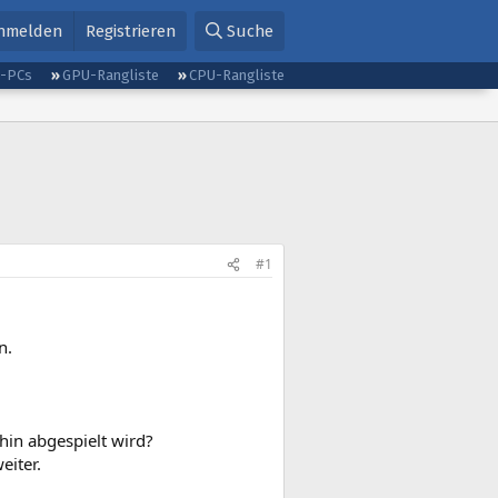
nmelden
Registrieren
Suche
g-PCs
GPU-Rangliste
CPU-Rangliste
#1
n.
hin abgespielt wird?
eiter.