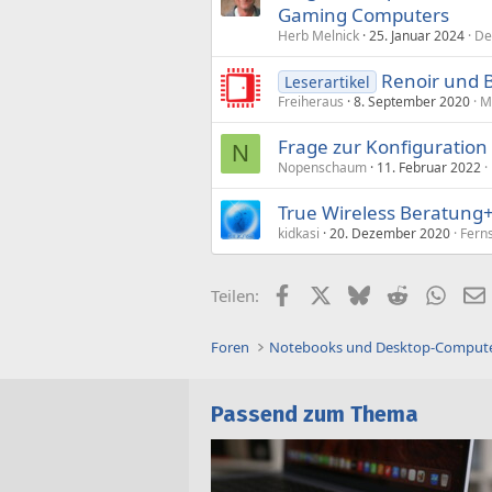
Gaming Computers
Herb Melnick
25. Januar 2024
De
Renoir und B
Leserartikel
Freiheraus
8. September 2020
M
Frage zur Konfiguration
N
Nopenschaum
11. Februar 2022
True Wireless Beratung+
kidkasi
20. Dezember 2020
Fern
Facebook
X (Twitter)
Bluesky
Reddit
What
Teilen:
Foren
Notebooks und Desktop-Comput
Passend zum Thema