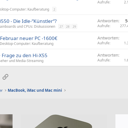
Aufrufe
2.
sktop-Computer: Kaufberatung
2
550 - Die Idle-“Künstler“?
Antworten
5
Aufrufe
277.
ainboards und CPUs: Diskussionen
27
28
29
 Februar neuer PC -1600€
Antworten
Aufrufe
1.
Desktop-Computer: Kaufberatung
 Frage zu den Hi-X55
Antworten
Aufrufe
1.
seher und Media-Streaming
sApp
E-Mail
Link
er
MacBook, iMac und Mac mini