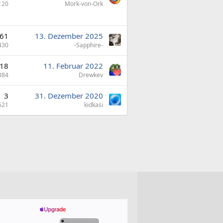
120
Mork-von-Ork
61
13. Dezember 2025
430
-Sapphire-
18
11. Februar 2022
384
Drewkev
3
31. Dezember 2020
621
kidkasi