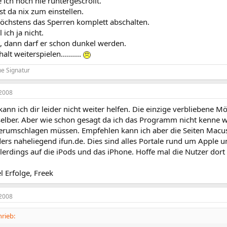
 ich noch nie runtergescrollt.
ist da nix zum einstellen.
höchstens das Sperren komplett abschalten.
 ich ja nicht.
t, dann darf er schon dunkel werden.
halt weiterspielen..........
e Signatur
2008
n ich dir leider nicht weiter helfen. Die einzige verbliebene Mö
lber. Aber wie schon gesagt da ich das Programm nicht kenne wi
herumschlagen müssen. Empfehlen kann ich aber die Seiten Macuse
ers naheliegend ifun.de. Dies sind alles Portale rund um Apple u
llerdings auf die iPods und das iPhone. Hoffe mal die Nutzer dort
 Erfolge, Freek
2008
rieb: