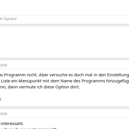
e Signatur
2008
as Programm nicht. Aber versuche es doch mal in den Einstellun
r Liste ein Menüpunkt mit dem Name des Programms hinzugefü
ann, dann vermute ich diese Option dort.
k
2008
a interessant.