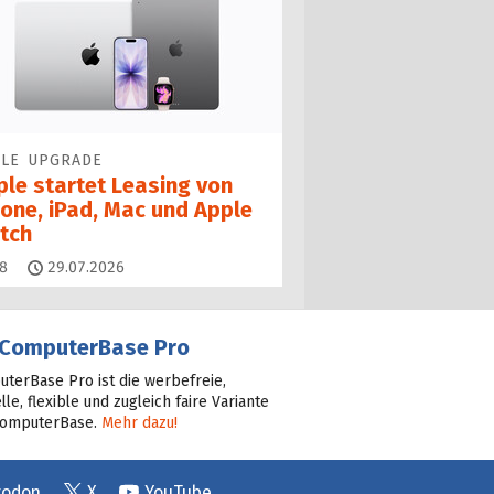
LE UPGRADE
ple startet Leasing von
hone, iPad, Mac und Apple
tch
Kommentare
8
29.07.2026
ComputerBase Pro
terBase Pro ist die werbefreie,
lle, flexible und zugleich faire Variante
ComputerBase.
Mehr dazu!
todon
X
YouTube