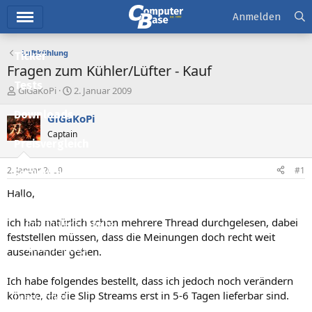
Hauptmenü
Anmelden
Luftkühlung
Ticker
Fragen zum Kühler/Lüfter - Kauf
Tests
E
E
GiGaKoPi
2. Januar 2009
r
r
Downloads
s
s
GiGaKoPi
t
t
Captain
e
e
Preisvergleich
l
l
l
l
2. Januar 2009
#1
Forum
e
t
r
a
Hallo,
Aktuelles
m
ich hab natürlich schon mehrere Thread durchgelesen, dabei
Empfohlene Inhalte
feststellen müssen, dass die Meinungen doch recht weit
Neue Beiträge
auseinander gehen.
Neueste Aktivitäten
Ich habe folgendes bestellt, dass ich jedoch noch verändern
könnte, da die Slip Streams erst in 5-6 Tagen lieferbar sind.
Leserartikel