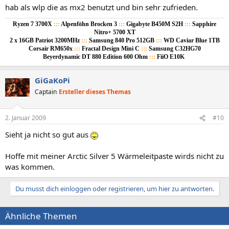
hab als wlp die as mx2 benutzt und bin sehr zufrieden.
Ryzen 7 3700X
:::
Alpenföhn Brocken 3
:::
Gigabyte B450M S2H
:::
Sapphire
Nitro+ 5700 XT
2 x 16GB Patriot 3200MHz
:::
Samsung 840 Pro 512GB
:::
WD Caviar Blue 1TB
Corsair RM650x
:::
Fractal Design Mini C
:::
Samsung C32HG70
Beyerdynamic DT 880 Edition 600 Ohm
:::
FiiO E10K
GiGaKoPi
Captain
Ersteller dieses Themas
2. Januar 2009
#10
Sieht ja nicht so gut aus
Hoffe mit meiner Arctic Silver 5 Wärmeleitpaste wirds nicht zu
was kommen.
Du musst dich einloggen oder registrieren, um hier zu antworten.
Ähnliche Themen