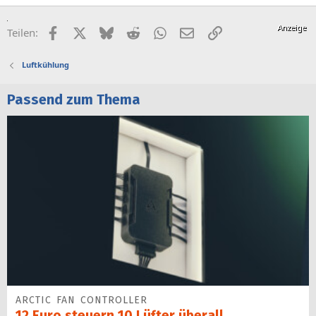
Facebook
X (Twitter)
Bluesky
Reddit
WhatsApp
E-Mail
Link
Teilen:
Luftkühlung
Passend zum Thema
ARCTIC FAN CONTROLLER
12 Euro steuern 10 Lüfter überall