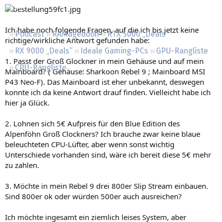
Regeln
Ich habe noch folgende Fragen, auf die ich bis jetzt keine
Podcast
RAMageddon
RTX 5000 „Deals“
richtige/wirkliche Antwort gefunden habe:
RX 9000 „Deals“
Ideale Gaming-PCs
GPU-Rangliste
1. Passt der Groß Glockner in mein Gehäuse und auf mein
CPU-Rangliste
Mainboard? ( Gehäuse: Sharkoon Rebel 9 ; Mainboard MSI
P43 Neo-F). Das Mainboard ist eher unbekannt, deswegen
konnte ich da keine Antwort drauf finden. Vielleicht habe ich
hier ja Glück.
2. Lohnen sich 5€ Aufpreis für den Blue Edition des
Alpenföhn Groß Clockners? Ich brauche zwar keine blaue
beleuchteten CPU-Lüfter, aber wenn sonst wichtig
Unterschiede vorhanden sind, wäre ich bereit diese 5€ mehr
zu zahlen.
3. Möchte in mein Rebel 9 drei 800er Slip Stream einbauen.
Sind 800er ok oder würden 500er auch ausreichen?
Ich möchte ingesamt ein ziemlich leises System, aber