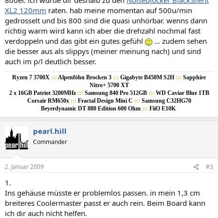
XL2 120mm
raten. hab meine momentan auf 500u/min
gedrosselt und bis 800 sind die quasi unhörbar. wenns dann
richtig warm wird kann ich aber die drehzahl nochmal fast
verdoppeln und das gibt ein gutes gefühl
... zudem sehen
die besser aus als slippys (meiner meinung nach) und sind
auch im p/l deutlich besser.
Ryzen 7 3700X
:::
Alpenföhn Brocken 3
:::
Gigabyte B450M S2H
:::
Sapphire
Nitro+ 5700 XT
2 x 16GB Patriot 3200MHz
:::
Samsung 840 Pro 512GB
:::
WD Caviar Blue 1TB
Corsair RM650x
:::
Fractal Design Mini C
:::
Samsung C32HG70
Beyerdynamic DT 880 Edition 600 Ohm
:::
FiiO E10K
pearl.hill
Commander
2. Januar 2009
#3
1.
Ins gehäuse müsste er problemlos passen. in mein 1,3 cm
breiteres Coolermaster passt er auch rein. Beim Board kann
ich dir auch nicht helfen.