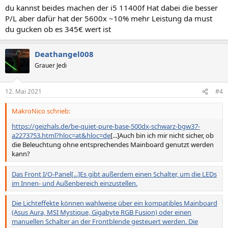
du kannst beides machen der i5 11400f Hat dabei die besser
P/L aber dafür hat der 5600x ~10% mehr Leistung da must
du gucken ob es 345€ wert ist
Deathangel008
Grauer Jedi
12. Mai 2021
#4
MakroNico schrieb:
https://geizhals.de/be-quiet-pure-base-500dx-schwarz-bgw37-
a2273753.html?hloc=at&hloc=de
[...]Auch bin ich mir nicht sicher, ob
die Beleuchtung ohne entsprechendes Mainboard genutzt werden
kann?
Das Front I/O-Panel[...]Es gibt außerdem einen Schalter, um die LEDs
im Innen- und Außenbereich einzustellen.
Die Lichteffekte können wahlweise über ein kompatibles Mainboard
(Asus Aura, MSI Mystique, Gigabyte RGB Fusion) oder einen
manuellen Schalter an der Frontblende gesteuert werden. Die