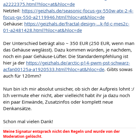
a2222375.html?hloc=at&hloc=de
Netzteil:
https://geizhals.de/seasonic-focus-gx-550w-atx-2-4-
focus-gx-550-a2119946.html?hloc=at&hloc=de
Gehäuse:
https://geizhals.de/fractal-design-...k-fd-c-mes2c-
01-a2481428.html?hloc=at&hloc=de
Der Unterschied beträgt also ~ 350 EUR (250 EUR, wenn man
das Gehäuse weglässt). Dazu kommen würden, je nachdem,
noch ein paar Gehäuse-Lüfter. Die Standardempfehlung ist
hier ja der
https://geizhals.de/arctic-p14-pwm-pst-schwarz-
acfan00125a-a1920533.html?hloc=at&hloc=de
. Gibts sowas
auch für 120mm?
Nun bin ich mir absolut unsicher, ob sich der Aufpreis lohnt :/
Ich vermute eher nicht, aber vielleicht habt ihr ja dazu noch
ein paar Einwände, Zusatzinfos oder komplett neue
Denkansätze.
Schon mal vielen Dank!
Meine Signatur entsprach nicht den Regeln und wurde von der
Moderation gelöscht.