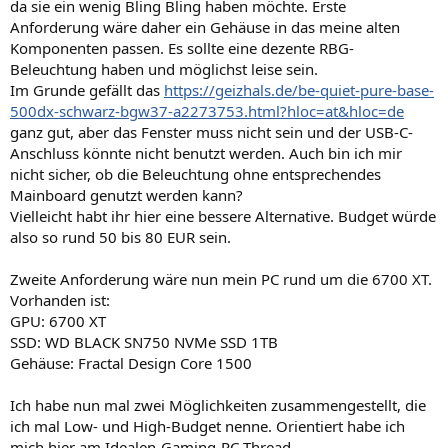
da sie ein wenig Bling Bling haben möchte. Erste
Anforderung wäre daher ein Gehäuse in das meine alten
Komponenten passen. Es sollte eine dezente RBG-
Beleuchtung haben und möglichst leise sein.
Im Grunde gefällt das
https://geizhals.de/be-quiet-pure-base-
500dx-schwarz-bgw37-a2273753.html?hloc=at&hloc=de
ganz gut, aber das Fenster muss nicht sein und der USB-C-
Anschluss könnte nicht benutzt werden. Auch bin ich mir
nicht sicher, ob die Beleuchtung ohne entsprechendes
Mainboard genutzt werden kann?
Vielleicht habt ihr hier eine bessere Alternative. Budget würde
also so rund 50 bis 80 EUR sein.
Zweite Anforderung wäre nun mein PC rund um die 6700 XT.
Vorhanden ist:
GPU: 6700 XT
SSD: WD BLACK SN750 NVMe SSD 1TB
Gehäuse: Fractal Design Core 1500
Ich habe nun mal zwei Möglichkeiten zusammengestellt, die
ich mal Low- und High-Budget nenne. Orientiert habe ich
mich hier am Idealen-Gaming-PC-Thread.