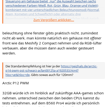
Steuerung am Gehäuse bietet „nur“ die Auswahl zwischen sechs
verschiedenen Farben (Weiß, Rot, Grün, Blau, Orange und Violett)
kombiniert mit vier unterschiedlichen Beleuchtungsmodi (Normal,
Atem, Kometen und Schweiflicht) oder alternativ drei
Regenbogenfarbmodi. Das Durchschalten sämtlicher Modi zurück
Zum Vergrößern anklicken....
zum Ausgangszustand über nur einen Knopf gestaltet sich
langwierig.
beleuchtung ohne fenster gibts praktisch nicht. zumindest
nicht ab werk. man könnte natürlich ein gehäuse mit
offener
front wie das Meshify 2 Compact nehmen und da RGB-lüfter
verbauen. aber die müssen dann auch wieder gesteuert
werden.
Die Standardempfehlung ist hier ja der
https://geizhals.de/arctic-
p14-pwm-pst-schwarz-acfan00125a-a1920533.html?
hloc=at&hloc=de
. Gibts sowas auch für 120mm?
Arctic P12 PWM
32GB würde ich im hinblick auf zukünftige AAA-games schon
nehmen. unterschied zwischen den beiden CPUs kannst du
tests entnehmen. auf dem B560 Pro4 würde ich persönlich