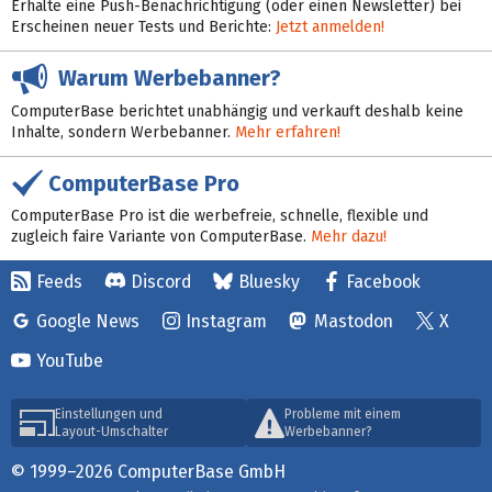
Erhalte eine Push-Benachrichtigung (oder einen Newsletter) bei
Erscheinen neuer Tests und Berichte:
Jetzt anmelden!
Warum Werbebanner?
ComputerBase berichtet unabhängig und verkauft deshalb keine
Inhalte, sondern Werbebanner.
Mehr erfahren!
ComputerBase Pro
ComputerBase Pro ist die werbefreie, schnelle, flexible und
zugleich faire Variante von ComputerBase.
Mehr dazu!
Feeds
Discord
Bluesky
Facebook
Google News
Instagram
Mastodon
X
YouTube
Einstellungen und
Probleme mit einem
Layout-Umschalter
Werbebanner?
© 1999–2026 ComputerBase GmbH