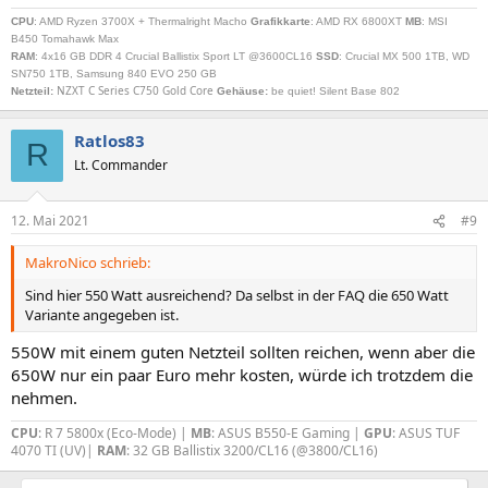
CPU
: AMD Ryzen 3700X + Thermalright Macho
Grafikkarte
: AMD RX 6800XT
MB
: MSI
B450 Tomahawk Max
RAM
: 4x16 GB DDR 4 Crucial Ballistix Sport LT @3600CL16
SSD
: Crucial MX 500 1TB, WD
SN750 1TB, Samsung 840 EVO 250 GB
NZXT C Series C750 Gold Core
Netzteil
:
Gehäuse:
be quiet! Silent Base 802
Ratlos83
R
Lt. Commander
12. Mai 2021
#9
MakroNico schrieb:
Sind hier 550 Watt ausreichend? Da selbst in der FAQ die 650 Watt
Variante angegeben ist.
550W mit einem guten Netzteil sollten reichen, wenn aber die
650W nur ein paar Euro mehr kosten, würde ich trotzdem die
nehmen.
CPU
: R 7 5800x (Eco-Mode) |
MB
: ASUS B550-E Gaming |
GPU
: ASUS TUF
4070 TI (UV)|
RAM
: 32 GB Ballistix 3200/CL16 (@3800/CL16)