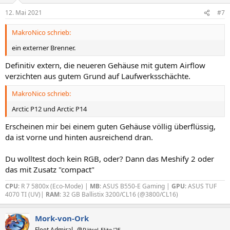
12. Mai 2021
#7
MakroNico schrieb:
ein externer Brenner.
Definitiv extern, die neueren Gehäuse mit gutem Airflow
verzichten aus gutem Grund auf Laufwerksschächte.
MakroNico schrieb:
Arctic P12 und Arctic P14
Erscheinen mir bei einem guten Gehäuse völlig überflüssig,
da ist vorne und hinten ausreichend dran.
Du wolltest doch kein RGB, oder? Dann das Meshify 2 oder
das mit Zusatz "compact"
CPU
: R 7 5800x (Eco-Mode) |
MB
: ASUS B550-E Gaming |
GPU
: ASUS TUF
4070 TI (UV)|
RAM
: 32 GB Ballistix 3200/CL16 (@3800/CL16)
Mork-von-Ork
Fleet Admiral
🎅Rätsel-Elite ’25