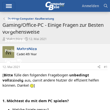
Hauptmenü
Anmelden
Desktop-Computer: Kaufberatung
Ticker
Gaming/Office-PC - Einige Fragen zur Besten
Tests
vorgehensweise
E
E
MakroNico
12. Mai 2021
Downloads
r
r
s
s
MakroNico
M
Preisvergleich
t
t
Cadet 4th Year
e
e
l
l
Forum
l
l
12. Mai 2021
#1
e
t
Aktuelles
r
a
[
Bitte
fülle den folgenden Fragebogen
unbedingt
m
Empfohlene Inhalte
vollständig
aus, damit andere Nutzer dir effizient helfen
können. Danke!
]
Neue Beiträge
Neueste Aktivitäten
1. Möchtest du mit dem PC spielen?
Leserartikel
Welche Spiele genau? …