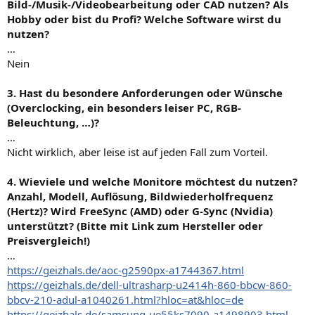
Bild-/Musik-/Videobearbeitung oder CAD nutzen? Als
Hobby oder bist du Profi? Welche Software wirst du
nutzen?
…
Nein
3. Hast du besondere Anforderungen oder Wünsche
(Overclocking, ein besonders leiser PC, RGB-
Beleuchtung, …)?
…
Nicht wirklich, aber leise ist auf jeden Fall zum Vorteil.
4. Wieviele und welche Monitore möchtest du nutzen?
Anzahl, Modell, Auflösung, Bildwiederholfrequenz
(Hertz)? Wird FreeSync (AMD) oder G-Sync (Nvidia)
unterstützt? (Bitte mit Link zum Hersteller oder
Preisvergleich!)
…
https://geizhals.de/aoc-g2590px-a1744367.html
https://geizhals.de/dell-ultrasharp-u2414h-860-bbcw-860-
bbcv-210-adul-a1040261.html?hloc=at&hloc=de
https://geizhals.de/samsung-ue55ks7090-a1498903.html