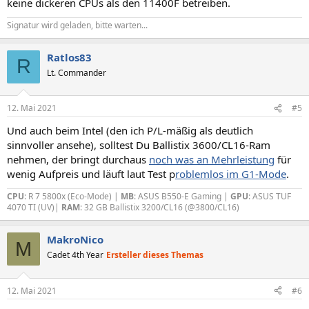
keine dickeren CPUs als den 11400F betreiben.
Signatur wird geladen, bitte warten...
Ratlos83
R
Lt. Commander
12. Mai 2021
#5
Und auch beim Intel (den ich P/L-mäßig als deutlich
sinnvoller ansehe), solltest Du Ballistix 3600/CL16-Ram
nehmen, der bringt durchaus
noch was an Mehrleistung
für
wenig Aufpreis und läuft laut Test p
roblemlos im G1-Mode
.
CPU
: R 7 5800x (Eco-Mode) |
MB
: ASUS B550-E Gaming |
GPU
: ASUS TUF
4070 TI (UV)|
RAM
: 32 GB Ballistix 3200/CL16 (@3800/CL16)
MakroNico
M
Cadet 4th Year
Ersteller dieses Themas
12. Mai 2021
#6