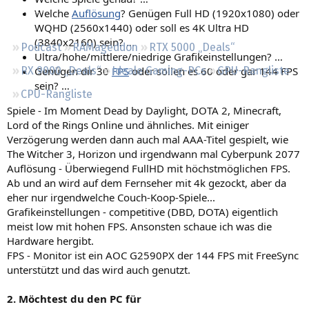
Regeln
Welche
Auflösung
? Genügen Full HD (1920x1080) oder
WQHD (2560x1440) oder soll es 4K Ultra HD
(3840x2160) sein? …
Podcast
RAMageddon
RTX 5000 „Deals“
Ultra/hohe/mittlere/niedrige Grafikeinstellungen? …
Genügen dir 30
FPS
oder sollen es 60 oder gar 144 FPS
RX 9000 „Deals“
Ideale Gaming-PCs
GPU-Rangliste
sein? …
CPU-Rangliste
Spiele - Im Moment Dead by Daylight, DOTA 2, Minecraft,
Lord of the Rings Online und ähnliches. Mit einiger
Verzögerung werden dann auch mal AAA-Titel gespielt, wie
The Witcher 3, Horizon und irgendwann mal Cyberpunk 2077
Auflösung - Überwiegend FullHD mit höchstmöglichen FPS.
Ab und an wird auf dem Fernseher mit 4k gezockt, aber da
eher nur irgendwelche Couch-Koop-Spiele...
Grafikeinstellungen - competitive (DBD, DOTA) eigentlich
meist low mit hohen FPS. Ansonsten schaue ich was die
Hardware hergibt.
FPS - Monitor ist ein AOC G2590PX der 144 FPS mit FreeSync
unterstützt und das wird auch genutzt.
2. Möchtest du den PC für