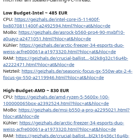
Low Budget-Intel ~ 485 EUR
CPU:
https://geizhals.de/intel-core-i5-11400f-
bx8070811400f-a2492594.html?hloc=at&hloc=de
MoBo:
https://geizhals.de/asrock-b560-pro4-90-mxbf10-
a0uayz-a2471051.html?hloc=at&hloc=de
Kühler:
https://geizhals.de/arctic-freezer-34-esports-duo-
weiss-acfre00061a-a1973320.html?hloc=at&hloc=de
RAM:
https://geizhals.de/crucial-ballist...-bl2k8g32c16u4b-
a2222471.html?hloc=at&hloc=de
Netzteil:
https://geizhals.de/seasonic-focus-gx-550w-atx-2-4-
focus-gx-550-a2119946.html?hloc=at&hloc=de
High-Budget-AMD ~ 830 EUR
CPU:
https://geizhals.de/amd-ryzen-5-5600x-100-
100000065box-a2392524.html?hloc=at&hloc=de
MoBo:
https://geizhals.de/msi-b550-a-pro-a2295021.html?
hloc=at&hloc=de
Kühler:
https://geizhals.de/arctic-freezer-34-esports-duo-
weiss-acfre00061a-a1973320.html?hloc=at&hloc=de
RAM:
https://geizhals.de/crucial-ballist...bl2k16g36c16u4b-