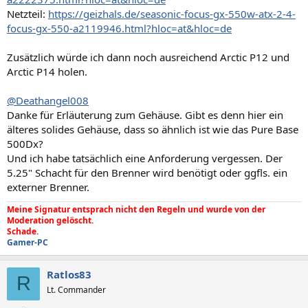
Netzteil:
https://geizhals.de/seasonic-focus-gx-550w-atx-2-4-
focus-gx-550-a2119946.html?hloc=at&hloc=de
Zusätzlich würde ich dann noch ausreichend Arctic P12 und
Arctic P14 holen.
@Deathangel008
Danke für Erläuterung zum Gehäuse. Gibt es denn hier ein
älteres solides Gehäuse, dass so ähnlich ist wie das Pure Base
500Dx?
Und ich habe tatsächlich eine Anforderung vergessen. Der
5.25" Schacht für den Brenner wird benötigt oder ggfls. ein
externer Brenner.
Meine Signatur entsprach nicht den Regeln und wurde von der
Moderation gelöscht.
Schade.
Gamer-PC
Ratlos83
R
Lt. Commander