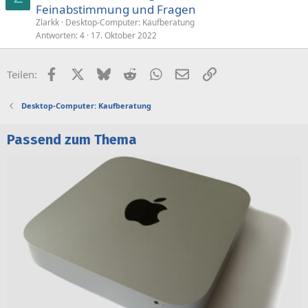
Feinabstimmung und Fragen
Zlarkk
Desktop-Computer: Kaufberatung
Antworten
4
17. Oktober 2022
Facebook
X (Twitter)
Bluesky
Reddit
WhatsApp
E-Mail
Link
Teilen:
Desktop-Computer: Kaufberatung
Passend zum Thema