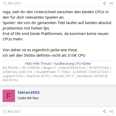
12. Mai 2021
#2
naja, sieh dir den Unterschied zwischen den beiden CPUs in
den für dich relevanten Spielen an.
Spoiler: die von dir genannten Titel laufen auf beiden absolut
problemlos mit hohen fps.
End of life sind beide Plattformen, da kommen keine neuen
CPUs mehr.
Von daher ist es eigentlich Jacke wie Hose.
ich seh den 5600x definitiv nicht als 310€ CPU
AMD Hilfe Thread
//
Kaufberatung CPU-Kühler
BQ PB 600 -> R5 5700X3D | Mugen 5 | AsRock B450 Pro4 | RX 9070 Pulse |
32GB Fury 3200 cl16 | StraightPower 11 550w | 3x MX500 | Dell G2724D |
Logitech G703 | Keychron K5 Pro | Mackie CR5-X | Sennheiser HD58X @
FiiO K5 Pro
fabian2003
F
Cadet 4th Year
12. Mai 2021
#3