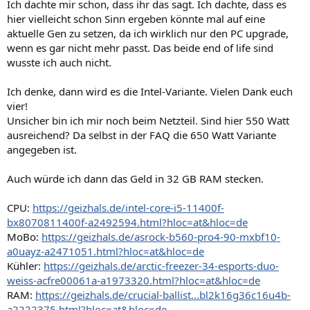
Ich dachte mir schon, dass ihr das sagt. Ich dachte, dass es
hier vielleicht schon Sinn ergeben könnte mal auf eine
aktuelle Gen zu setzen, da ich wirklich nur den PC upgrade,
wenn es gar nicht mehr passt. Das beide end of life sind
wusste ich auch nicht.
Ich denke, dann wird es die Intel-Variante. Vielen Dank euch
vier!
Unsicher bin ich mir noch beim Netzteil. Sind hier 550 Watt
ausreichend? Da selbst in der FAQ die 650 Watt Variante
angegeben ist.
Auch würde ich dann das Geld in 32 GB RAM stecken.
CPU:
https://geizhals.de/intel-core-i5-11400f-
bx8070811400f-a2492594.html?hloc=at&hloc=de
MoBo:
https://geizhals.de/asrock-b560-pro4-90-mxbf10-
a0uayz-a2471051.html?hloc=at&hloc=de
Kühler:
https://geizhals.de/arctic-freezer-34-esports-duo-
weiss-acfre00061a-a1973320.html?hloc=at&hloc=de
RAM:
https://geizhals.de/crucial-ballist...bl2k16g36c16u4b-
a2222375.html?hloc=at&hloc=de