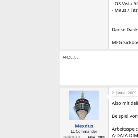
- OS Vista 6
- Maus / Ta
Danke Dank
MFG Sickbo
2. Januar 2009
Also mit de
Beispiel von
Mexdus
Arbeitsspei
Lt. Commander
A-DATA DIMM
Registriert
Nov. 2008