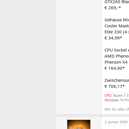
GTX260 Blac
€ 269,-*
Gehäuse Mi
Cooler Maste
Elite 330 (4
€ 34,99*
CPU Sockel
AMD Phenom
Phenom X4 
€ 164,90*
Zwischens
€ 706,17*
CPU:
Ryzen 7 
Windows 10 Pro
Wer für alles of
2. Januar 2009