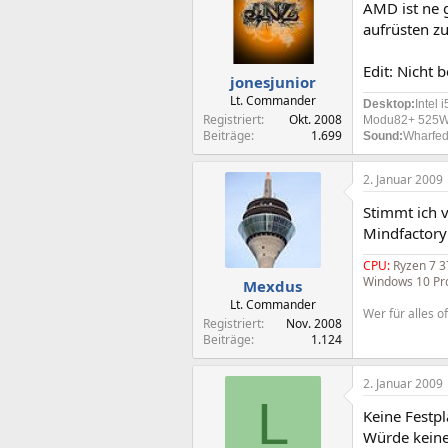
AMD ist ne 
aufrüsten z
Edit: Nicht b
jonesjunior
Lt. Commander
Desktop:
Intel
Registriert
Okt. 2008
Modu82+ 525W|
Beiträge
1.699
Sound:
Wharfed
2. Januar 2009
Stimmt ich 
Mindfactory
CPU:
Ryzen 7 
Windows 10 Pro
Mexdus
Lt. Commander
Wer für alles of
Registriert
Nov. 2008
Beiträge
1.124
2. Januar 2009
L
Keine Festpl
Würde keine