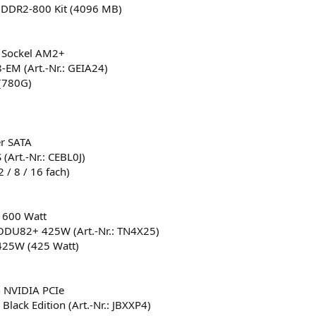
DDR2-800 Kit (4096 MB)
 Sockel AM2+
EM (Art.-Nr.: GEIA24)
(780G)
r SATA
(Art.-Nr.: CEBL0J)
/ 8 / 16 fach)
s 600 Watt
DU82+ 425W (Art.-Nr.: TN4X25)
25W (425 Watt)
n NVIDIA PCIe
lack Edition (Art.-Nr.: JBXXP4)