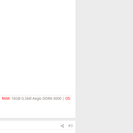
|
RAM:
16GB G.Skill Aegis DDR4-3000
|
OS:
#3