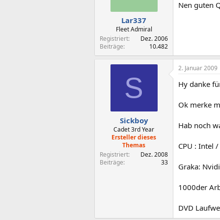
Nen guten Q
Lar337
Fleet Admiral
Registriert
Dez. 2006
Beiträge
10.482
2. Januar 2009
S
Hy danke für
Ok merke mi
Sickboy
Hab noch wa
Cadet 3rd Year
Ersteller dieses
Themas
CPU : Intel 
Registriert
Dez. 2008
Beiträge
33
Graka: Nvidi
1000der Arb
DVD Laufwer