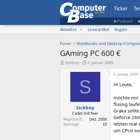
Ticker
Te
Podcast
Aktuelles
Leserartikel
Regeln
Foren
Notebooks und Desktop-Comput
GAming PC 600 €
E
E
Sickboy
2. Januar 2009
r
r
s
s
2. Januar 2009
t
t
S
Hi Leute,
e
e
l
l
l
l
möchte mir 
e
t
flüssig lauf
Sickboy
r
a
Graka sollte
m
Cadet 3rd Year
Geforce 260
Registriert
Dez. 2008
letzten mal 
Beiträge
33
um CPUs son