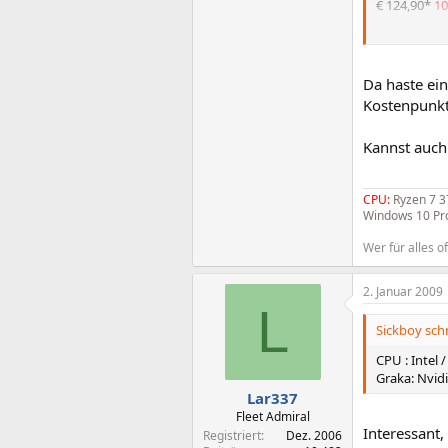
€ 124,90*
10
A-DATA DIMM
€ 49,49*
27€
Da haste ein
Kostenpunkt
Zotac GTX26
Kannst auch
€ 239,90*
23
CPU:
Ryzen 7 
Enermax MO
Windows 10 Pro
€ 109,90*
87
Wer für alles of
Cooler Maste
2. Januar 2009
€ 34,99*
31€
L
Sickboy schr
Western Dig
CPU : Intel 
€ 53,90*
52€
Graka: Nvidi
Lar337
Fleet Admiral
LG GH-22NS (
Interessant
Registriert
Dez. 2006
€ 27,99*
17€