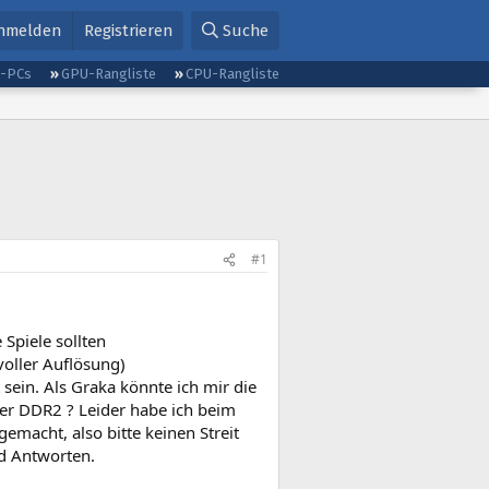
nmelden
Registrieren
Suche
g-PCs
GPU-Rangliste
CPU-Rangliste
#1
piele sollten
 voller Auflösung)
t sein. Als Graka könnte ich mir die
er DDR2 ? Leider habe ich beim
emacht, also bitte keinen Streit
d Antworten.