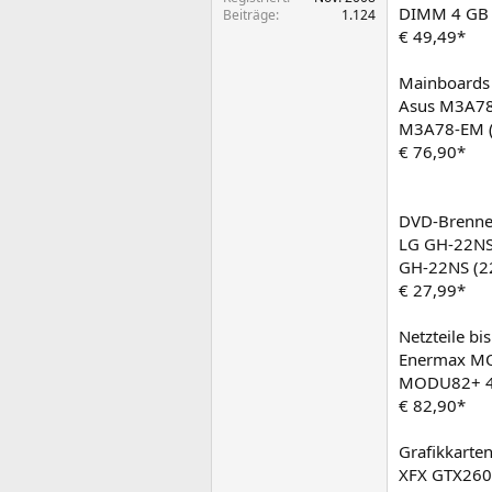
DIMM 4 GB 
Beiträge
1.124
€ 49,49*
Mainboards
Asus M3A78-
M3A78-EM 
€ 76,90*
DVD-Brenne
LG GH-22NS 
GH-22NS (22 
€ 27,99*
Netzteile bi
Enermax MO
MODU82+ 4
€ 82,90*
Grafikkarte
XFX GTX260 B