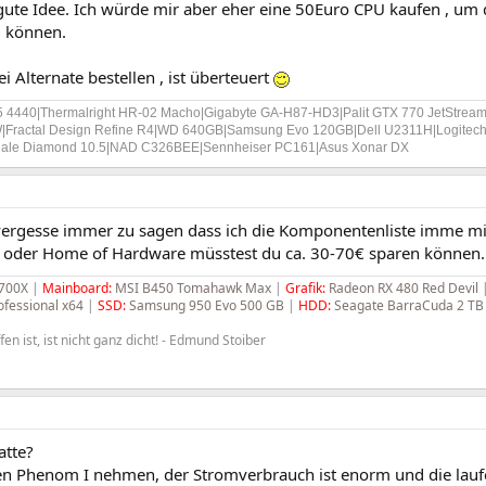
gute Idee. Ich würde mir aber eher eine 50Euro CPU kaufen , um
u können.
ei Alternate bestellen , ist überteuert
 i5 4440|Thermalright HR-02 Macho|Gigabyte GA-H87-HD3|Palit GTX 770 JetStre
Fractal Design Refine R4|WD 640GB|Samsung Evo 120GB|Dell U2311H|Logitech G
ale Diamond 10.5|NAD C326BEE|Sennheiser PC161|Asus Xonar DX
vergesse immer zu sagen dass ich die Komponentenliste imme mit
 oder Home of Hardware müsstest du ca. 30-70€ sparen können.
3700X
|
Mainboard:
MSI B450 Tomahawk Max
|
Grafik:
Radeon RX 480 Red Devil
fessional x64
|
SSD:
Samsung 950 Evo 500 GB
|
HDD:
Seagate BarraCuda 2 TB
fen ist, ist nicht ganz dicht! - Edmund Stoiber
atte?
n Phenom I nehmen, der Stromverbrauch ist enorm und die laufe