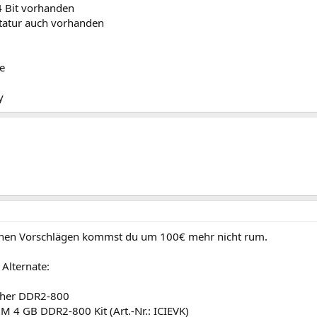
4 Bit vorhanden
statur auch vorhanden
e
y
inen Vorschlägen kommst du um 100€ mehr nicht rum.
 Alternate:
cher DDR2-800
 4 GB DDR2-800 Kit (Art.-Nr.: ICIEVK)