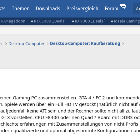
sts
Themen
Downloads
Preisvergleich
Forum
A
RAMageddon
RTX 5000 „Deals“
RX 9000 „Deals“
Ideale Gamin
er
Desktop-Computer
Desktop-Computer: Kaufberatung
einen Gaming PC zusammenstellen. GTA 4 / FC 2 und kommende S
en. Spiele werden über ein Full HD TV gezockt (natürlich nicht auf
 aufjedenfall keine ATI sein und der Rechner sollte nicht all zu lau
 GTX vorstellen. CPU E8400 oder nen Quad ? Board mit DDR3 od
schlechte erfahrungen mit Zusammenstellungen von nicht Profis g
dern qualifizierte und optimal abgestimmte Konfigurationen un