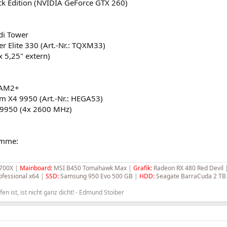
k Edition (NVIDIA GeForce GTX 260)
di Tower
r Elite 330 (Art.-Nr.: TQXM33)
 x 5,25" extern)
 AM2+
 X4 9950 (Art.-Nr.: HEGA53)
9950 (4x 2600 MHz)
umme:
3700X
|
Mainboard:
MSI B450 Tomahawk Max
|
Grafik:
Radeon RX 480 Red Devil
fessional x64
|
SSD:
Samsung 950 Evo 500 GB
|
HDD:
Seagate BarraCuda 2 TB
fen ist, ist nicht ganz dicht! - Edmund Stoiber