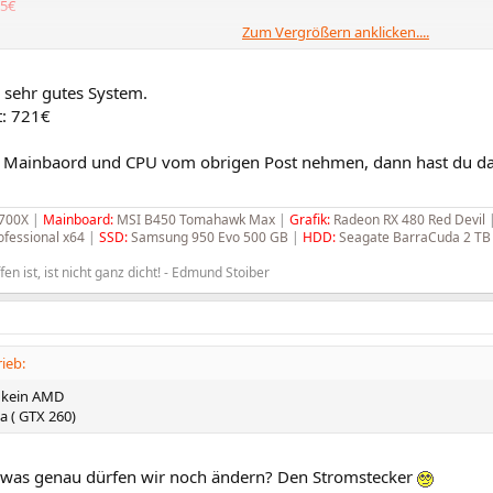
5€
Zum Vergrößern anklicken....
 4 GB DDR2-800 Kit (Art.-Nr.: ICIEVK)
 sehr gutes System.
: 721€
0 AMP² (Art.-Nr.: JBXTP6)
 Mainbaord und CPU vom obrigen Post nehmen, dann hast du da
5€
3700X
|
Mainboard:
MSI B450 Tomahawk Max
|
Grafik:
Radeon RX 480 Red Devil
DU82+ 525W (Art.-Nr.: TN5X25)
fessional x64
|
SSD:
Samsung 950 Evo 500 GB
|
HDD:
Seagate BarraCuda 2 TB
€
fen ist, ist nicht ganz dicht! - Edmund Stoiber
r Elite 334 (Art.-Nr.: TQXM76)
ieb:
ital WD6400AAKS 640 GB (Art.-Nr.: AEBW04)
/ kein AMD
a ( GTX 260)
Art.-Nr.: CEBL0J)
, was genau dürfen wir noch ändern? Den Stromstecker