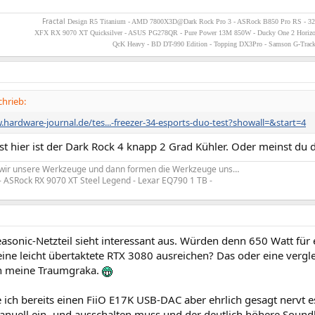
Fractal
Design R5 Titanium - AMD 7800X3D@Dark Rock Pro 3 - ASRock B850 Pro RS - 3
XFX RX 9070 XT Quicksilver - ASUS PG278QR - Pure Power 13M 850W - Ducky One 2 Horiz
QcK Heavy - BD DT-990 Edition - Topping DX3Pro - Samson G-Trac
chrieb:
.hardware-journal.de/tes...-freezer-34-esports-duo-test?showall=&start=4
st hier ist der Dark Rock 4 knapp 2 Grad Kühler. Oder meinst du 
 wir unsere Werkzeuge und dann formen die Werkzeuge uns…
- ASRock RX 9070 XT Steel Legend - Lexar EQ790 1 TB -
asonic-Netzteil sieht interessant aus. Würden denn 650 Watt für 
ine leicht übertaktete RTX 3080 ausreichen? Das oder eine vergl
en meine Traumgraka.
 ich bereits einen FiiO E17K USB-DAC aber ehrlich gesagt nervt e
anuell ein- und ausschalten muss und der deutlich höhere Sound