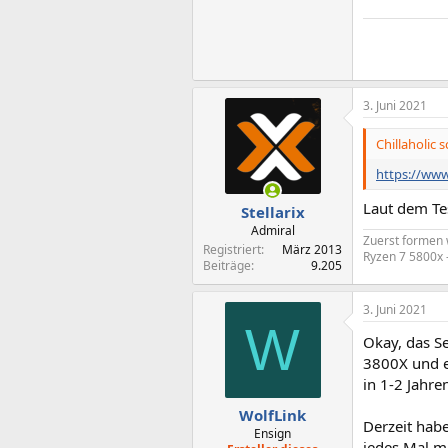
3. Juni 2021
Chillaholic s
https://www
Laut dem Te
Stellarix
Admiral
Zuerst formen
Registriert
März 2013
Ryzen 7 5800x 
Beiträge
9.205
3. Juni 2021
W
Okay, das Se
3800X und e
in 1-2 Jahr
WolfLink
Derzeit habe
Ensign
jedes Mal m