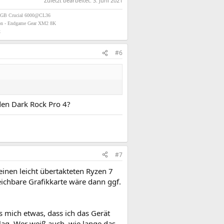
Zuletzt bearbeitet:
3. Juni 2021
2GB Crucial 6000@CL36
on - Endgame Gear XM2 8K
k
#6
den Dark Rock Pro 4?
#7
einen leicht übertakteten Ryzen 7
eichbare Grafikkarte wäre dann ggf.
s mich etwas, dass ich das Gerät
lag. Wer weiß auch, wie lange das