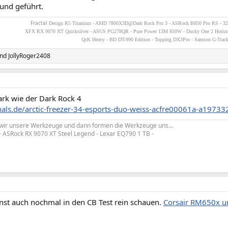
nd geführt.
Fractal
Design R5 Titanium - AMD 7800X3D@Dark Rock Pro 3 - ASRock B850 Pro RS - 3
XFX RX 9070 XT Quicksilver - ASUS PG278QR - Pure Power 13M 850W - Ducky One 2 Horiz
QcK Heavy - BD DT-990 Edition - Topping DX3Pro - Samson G-Trac
nd
JollyRoger2408
ark wie der Dark Rock 4
zhals.de/arctic-freezer-34-esports-duo-weiss-acfre00061a-a19733
 wir unsere Werkzeuge und dann formen die Werkzeuge uns…
- ASRock RX 9070 XT Steel Legend - Lexar EQ790 1 TB -
st auch nochmal in den CB Test rein schauen.
Corsair RM650x u