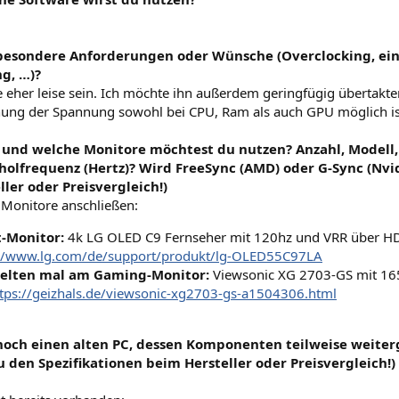
 besondere Anforderungen oder Wünsche (Overclocking, ein 
g, …)?
e eher leise sein. Ich möchte ihn außerdem geringfügig übertakt
ung der Spannung sowohl bei CPU, Ram als auch GPU möglich is
e und welche Monitore möchtest du nutzen? Anzahl, Modell,
olfrequenz (Hertz)? Wird FreeSync (AMD) oder G-Sync (Nvidi
ler oder Preisvergleich!)
 Monitore anschließen:
-Monitor:
4k LG OLED C9 Fernseher mit 120hz und VRR über HD
://www.lg.com/de/support/produkt/lg-OLED55C97LA
selten mal am Gaming-Monitor:
Viewsonic XG 2703-GS mit 165
tps://geizhals.de/viewsonic-xg2703-gs-a1504306.html
 noch einen alten PC, dessen Komponenten teilweise weite
u den Spezifikationen beim Hersteller oder Preisvergleich!)