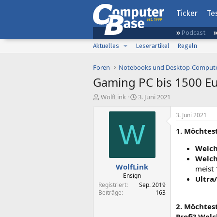
Ticker
Te
Podcast
Aktuelles
Leserartikel
Regeln
Foren
Notebooks und Desktop-Comput
Gaming PC bis 1500 E
E
E
WolfLink
3. Juni 2021
r
r
s
s
3. Juni 2021
t
t
W
1. Möchtes
e
e
l
l
Welch
l
l
e
t
Welc
WolfLink
r
a
meist
m
Ensign
Ultra
Registriert
Sep. 2019
Beiträge
163
2. Möchtes
Profi? Wel