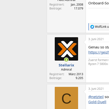
Onboard-Sou
Registriert
Jan. 2008
Beiträge
17.079
WolfLink
u
R
e
a
3. Juni 2021
k
t
Genau so st
i
o
https://gei
n
e
Zuerst formen
n
Ryzen 7 5800x 
Stellarix
:
Admiral
Registriert
März 2013
Beiträge
9.205
3. Juni 2021
C
@netzteil
son
Gold-Duell