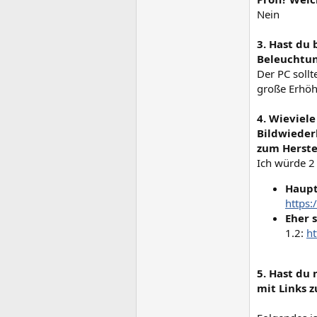
Nein
3. Hast du
Beleuchtun
Der PC sollt
große Erhöh
4. Wieviel
Bildwiederh
zum Herstel
Ich würde 2
Haupt
https
Eher 
1.2:
ht
5. Hast du
mit Links z