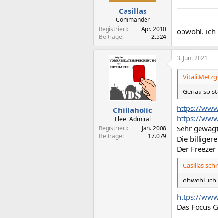
Casillas
Commander
Registriert
Apr. 2010
obwohl. ich
Beiträge
2.524
3. Juni 2021
Vitali.Metzg
Genau so st
https://www
Chillaholic
https://www
Fleet Admiral
Sehr gewagt
Registriert
Jan. 2008
Beiträge
17.079
Die billige
Der Freezer 
Casillas schr
obwohl. ich
https://www.
Das Focus 