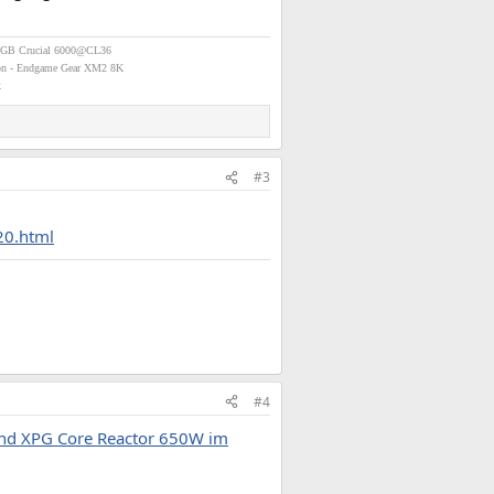
2GB Crucial 6000@CL36
on - Endgame Gear XM2 8K
k
#3
20.html
#4
nd XPG Core Reactor 650W im