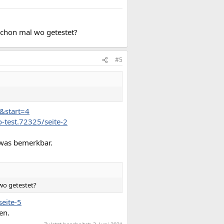
schon mal wo getestet?
#5
=&start=4
-test.72325/seite-2
twas bemerkbar.
wo getestet?
seite-5
en.