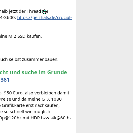
alb jetzt der Thread
)
R4-3600:
https://geizhals.de/crucial-
eine M.2 SSD kaufen.
auch selbst zusammenbauen.
ucht und suche im Grunde
1361
a. 950 Euro
, also verbleiben damit
 Preise und da meine GTX 1080
e Grafikkarte erst nachkaufen,
e so schnell wie möglich
1080p@120hz mit HDR bzw. 4k@60 hz