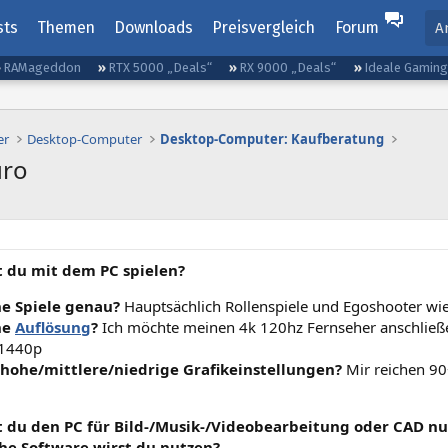
sts
Themen
Downloads
Preisvergleich
Forum
A
RAMageddon
RTX 5000 „Deals“
RX 9000 „Deals“
Ideale Gamin
er
Desktop-Computer
Desktop-Computer: Kaufberatung
uro
t du mit dem PC spielen?
e Spiele genau?
Hauptsächlich Rollenspiele und Egoshooter wie 
he
Auflösung
?
Ich möchte meinen 4k 120hz Fernseher anschließe
 1440p
/hohe/mittlere/niedrige Grafikeinstellungen?
Mir reichen 90+
t du den PC für Bild-/Musik-/Videobearbeitung oder CAD nu
che Software wirst du nutzen?