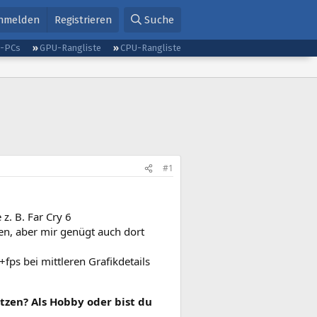
nmelden
Registrieren
Suche
g-PCs
GPU-Rangliste
CPU-Rangliste
#1
z. B. Far Cry 6
n, aber mir genügt auch dort
fps bei mittleren Grafikdetails
tzen? Als Hobby oder bist du