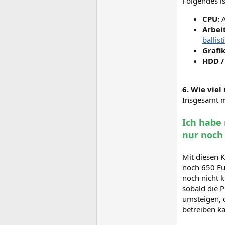
Folgendes is
CPU:
A
Arbei
balli
Grafi
HDD /
6. Wie viel
Insgesamt m
Ich habe
nur noch
Mit diesen
noch 650 Eu
noch nicht k
sobald die 
umsteigen, 
betreiben k