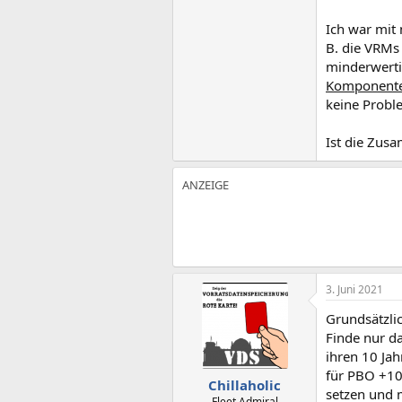
Ich war mit 
B. die VRMs
minderwerti
Komponente
keine Probl
Ist die Zus
3. Juni 2021
Grundsätzlic
Finde nur d
ihren 10 Ja
für PBO +10
Chillaholic
setzen und 
Fleet Admiral