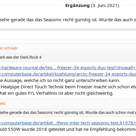
Ergänzung
(
3. Juni 2021
)
 sehe gerade das das Seasonic recht günstig ist. Wurde das auch 
er schrieb:
ark wie der Dark Rock 4
.hardware-journal.de/tes...-freezer-34-esports-duo-test?showall
.computerbase.de/artikel/kuehlung/arctic-freezer-34-esports-duo
e Aussage, welche ich so nicht ganz unterschreiben kann.
re Heatpipe Direct Touch Technik beim Freezer macht sich schon e
hat ein gutes P/L Verhältnis ist aber nicht gleichwertig.
ieb:
 sehe gerade das das Seasonic recht günstig ist. Wurde das auch schon mal 
computerbase.de/artikel...tfenix-inter-tech-seasonic-test.61978/
Gold 550W wurde 2018 getestet und hat ne Empfehlung bekomm