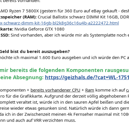
t bereits vorhanden:
MD Ryzen 7 5800X (gestern für 360 Euro auf eBay gekauft - desh
tsspeicher (RAM):
Crucial Ballistix schwarz DIMM Kit 16GB, DD
stix-schwarz-dimm-kit-16gb-bl2k8g36c16u4b-a2222472.html
kkarte:
Nvidia Geforce GTX 1080
 SSD:
Sind vorhanden, aber ich würde mir als Systemplatte noch 
 Geld bist du bereit auszugeben?
öchte ich maximal 1.600 Euro ausgeben und ich würde den PC 
 mir bereits die folgenden Komponenten rausges
 eine Absegnung:
https://geizhals.de/?cat=WL-175
 Komponenten +
bereits vorhandener CPU
+
Ram
komme ich auf
c
ro für die Grafikkarte. Aufgrund der derzeit völlig abgehobenen
omplett veraltet ist, würde ich in den sauren Apfel beißen und di
Preise wieder etwas gesunken sind. Natürlich würde ich dann gern
da ich in der Zwischenzeit meinen 4k Fernseher maximal mit 
ann und auch auf VRR verzichten muss.