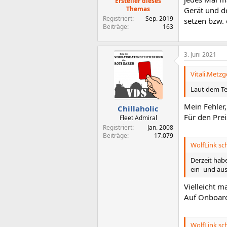
Ersteller dieses
Themas
Gerät und de
Registriert
Sep. 2019
setzen bzw.
Beiträge
163
3. Juni 2021
Vitali.Metzg
Laut dem Te
Mein Fehler,
Chillaholic
Für den Prei
Fleet Admiral
Registriert
Jan. 2008
Beiträge
17.079
WolfLink sch
Derzeit habe
ein- und au
Vielleicht m
Auf Onboard
WolfLink sch