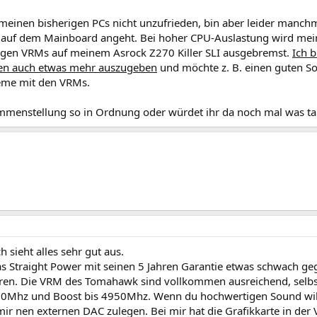
meinen bisherigen PCs nicht unzufrieden, bin aber leider manchm
 auf dem Mainboard angeht. Bei hoher CPU-Auslastung wird mein a
gen VRMs auf meinem Asrock Z270 Killer SLI ausgebremst.
Ich b
n auch etwas mehr auszugeben
und möchte z. B. einen guten S
eme mit den VRMs.
ammenstellung so in Ordnung oder würdet ihr da noch mal was t
h sieht alles sehr gut aus.
as Straight Power mit seinen 5 Jahren Garantie etwas schwach ge
hren. Die VRM des Tomahawk sind vollkommen ausreichend, sel
0Mhz und Boost bis 4950Mhz. Wenn du hochwertigen Sound will
mir nen externen DAC zulegen. Bei mir hat die Grafikkarte in de