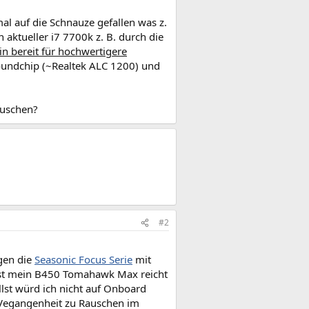
al auf die Schnauze gefallen was z.
ktueller i7 7700k z. B. durch die
in bereit für hochwertigere
oundchip (~Realtek ALC 1200) und
auschen?
#2
gen die
Seasonic Focus Serie
mit
bst mein B450 Tomahawk Max reicht
st würd ich nicht auf Onboard
r Vegangenheit zu Rauschen im