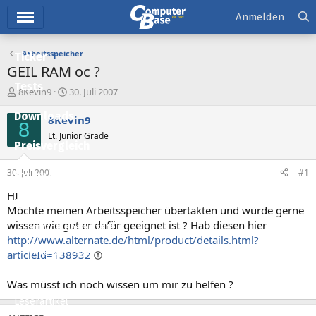
Hauptmenü
Anmelden
Arbeitsspeicher
Ticker
GEIL RAM oc ?
Tests
E
E
8Kevin9
30. Juli 2007
r
r
Downloads
s
s
8Kevin9
8
t
t
Lt. Junior Grade
e
e
Preisvergleich
l
l
l
l
30. Juli 2007
#1
Forum
e
t
r
a
HI
Aktuelles
m
Möchte meinen Arbeitsspeicher übertakten und würde gerne
wissen wie gut er dafür geeignet ist ? Hab diesen hier
Empfohlene Inhalte
http://www.alternate.de/html/product/details.html?
Neue Beiträge
articleId=138932
Neueste Aktivitäten
Was müsst ich noch wissen um mir zu helfen ?
Leserartikel