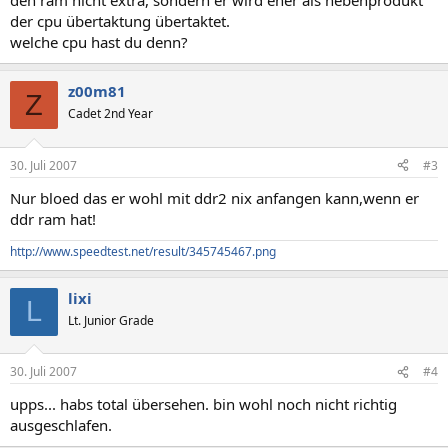
den ram nicht extra, sondern er wird eher als nebenprodukt
der cpu übertaktung übertaktet.
welche cpu hast du denn?
z00m81
Z
Cadet 2nd Year
30. Juli 2007
#3
Nur bloed das er wohl mit ddr2 nix anfangen kann,wenn er
ddr ram hat!
http://www.speedtest.net/result/345745467.png
lixi
L
Lt. Junior Grade
30. Juli 2007
#4
upps... habs total übersehen. bin wohl noch nicht richtig
ausgeschlafen.