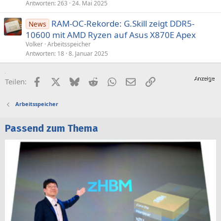
Antworten
263
24. Mai 2025
RAM-OC-Rekorde: G.Skill zeigt DDR5-
News
10600 mit AMD Ryzen auf Asus X870E Apex
Volker
Arbeitsspeicher
Antworten
18
8. Januar 2025
Facebook
X (Twitter)
Bluesky
Reddit
WhatsApp
E-Mail
Link
Teilen:
Arbeitsspeicher
Passend zum Thema