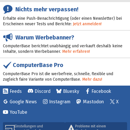
Nichts mehr verpassen!
Erhalte eine Push-Benachrichtigung (oder einen Newsletter) bei
Erscheinen neuer Tests und Berichte:
Jetzt anmelden!
Warum Werbebanner?
ComputerBase berichtet unabhängig und verkauft deshalb keine
Inhalte, sondern Werbebanner.
Mehr erfahren!
ComputerBase Pro
ComputerBase Pro ist die werbefreie, schnelle, flexible und
zugleich faire Variante von ComputerBase.
Mehr dazu!
Feeds
Discord
Bluesky
Facebook
Google News
Instagram
Mastodon
X
YouTube
Einstellungen und
Probleme mit einem