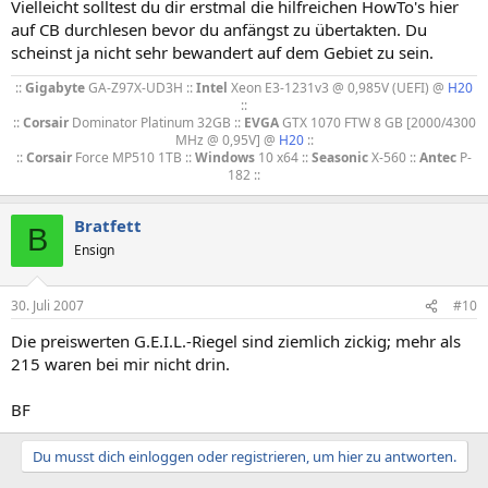
Vielleicht solltest du dir erstmal die hilfreichen HowTo's hier
auf CB durchlesen bevor du anfängst zu übertakten. Du
scheinst ja nicht sehr bewandert auf dem Gebiet zu sein.
::
Gigabyte
GA-Z97X-UD3H ::
Intel
Xeon E3-1231v3 @ 0,985V (UEFI) @
H20
::
::
Corsair
Dominator Platinum 32GB ::
EVGA
GTX 1070 FTW 8 GB [2000/4300
MHz @ 0,95V] @
H20
::
::
Corsair
Force MP510 1TB ::
Windows
10 x64 ::
Seasonic
X-560 ::
Antec
P-
182 ::​
Bratfett
B
Ensign
30. Juli 2007
#10
Die preiswerten G.E.I.L.-Riegel sind ziemlich zickig; mehr als
215 waren bei mir nicht drin.
BF
Du musst dich einloggen oder registrieren, um hier zu antworten.