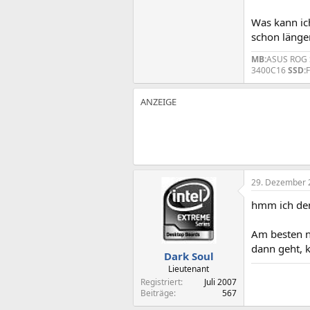
Was kann ich
schon länger
MB:
ASUS ROG 
3400C16
SSD:
29. Dezember 
hmm ich denk
Am besten n
dann geht, k
Dark Soul
Lieutenant
Registriert
Juli 2007
Beiträge
567