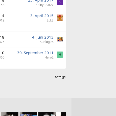
8
25. April 2017
S
158
ShinyBeatZz
4
3. April 2015
912
LukS
18
4. Juni 2013
875
Sublogics
0
30. September 2011
H
360
Hero2