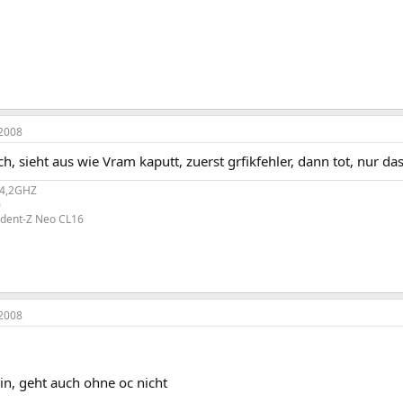
2008
ch, sieht aus wie Vram kaputt, zuerst grfikfehler, dann tot, nur das
@4,2GHZ
0
rident-Z Neo CL16
2008
ein, geht auch ohne oc nicht