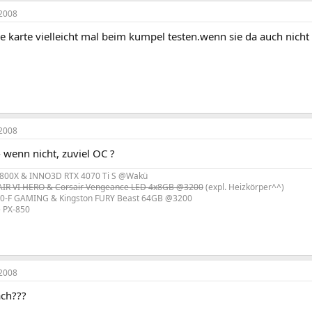
2008
e karte vielleicht mal beim kumpel testen.wenn sie da auch nicht g
2008
- wenn nicht, zuviel OC ?
800X & INNO3D RTX 4070 Ti S @Wakü
R VI HERO & Corsair Vengeance LED 4x8GB @3200
(expl. Heizkörper^^)
0-F GAMING & Kingston FURY Beast 64GB @3200
e PX-850
2008
ch???