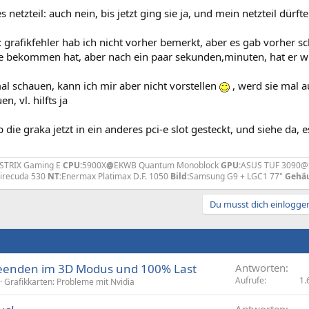
 netzteil: auch nein, bis jetzt ging sie ja, und mein netzteil dür
 grafikfehler hab ich nicht vorher bemerkt, aber es gab vorhe
le bekommen hat, aber nach ein paar sekunden,minuten, hat er 
al schauen, kann ich mir aber nicht vorstellen
, werd sie mal 
en, vl. hilfts ja
b die graka jetzt in ein anderes pci-e slot gesteckt, und siehe da, e
STRIX Gaming E
CPU:
5900X
@
EKWB Quantum Monoblock
GPU:
ASUS TUF 3090@E
Firecuda 530
NT:
Enermax Platimax D.F. 1050
Bild:
Samsung G9 + LGC1 77"
Gehäu
Du musst dich einloggen
 beenden im 3D Modus und 100% Last
Antworten
Aufrufe
1.
Grafikkarten: Probleme mit Nvidia