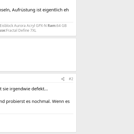
eln, Aufrüstung ist eigentlich eh
isblock Aurora Acryl GPX-N
Ram:
64 GB
se:
Fractal Define 7XL
#2
sie irgendwie defekt...
nd probierst es nochmal. Wenn es