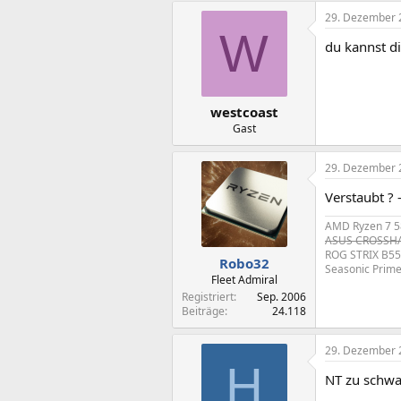
29. Dezember 
W
du kannst di
westcoast
Gast
29. Dezember 
Verstaubt ? 
AMD Ryzen 7 5
ASUS CROSSHAI
ROG STRIX B55
Robo32
Seasonic Prim
Fleet Admiral
Registriert
Sep. 2006
Beiträge
24.118
29. Dezember 
H
NT zu schwa