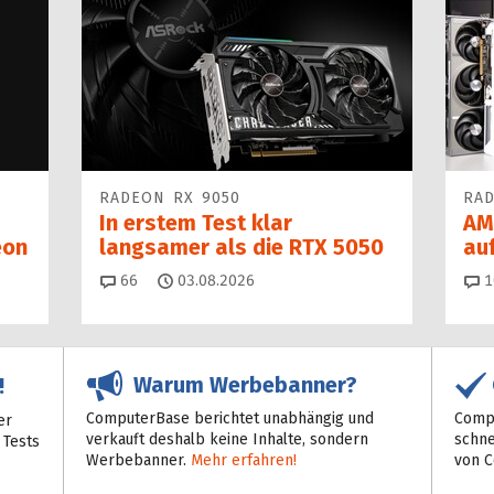
RADEON RX 9050
RAD
In erstem Test klar
AM
eon
langsamer als die RTX 5050
auf
Kommentare
66
03.08.2026
1
Warum Werbebanner?
!
ComputerBase berichtet unabhängig und
Compu
er
verkauft deshalb keine Inhalte, sondern
schne
 Tests
Werbebanner.
Mehr erfahren!
von 