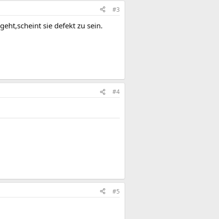
#3
eht,scheint sie defekt zu sein.
#4
#5