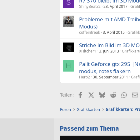
R7 370 bleibt im 3D Mod
S
ShinyBeatZz
23. April 2017
Grafi
Probleme mit AMD Treibe
Modus)
coffeinfreak
3. April 2015
Grafik
Striche im Bild im 3D MO
XHitcher1
3. Juni 2013
Grafikkar
Palit Geforce gtx 295 |N
H
modus, rotes flakern
Hero2
30. September 2011
Grafi
Facebook
X (Twitter)
Bluesky
Reddit
What
Teilen:
Foren
Grafikkarten
Grafikkarten: P
Passend zum Thema