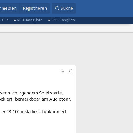
nmelden
Registrieren
Suche
g-PCs
GPU-Rangliste
CPU-Rangliste
#1
enn ich irgendein Spiel starte,
lockiert "bemerkbbar am Audioton".
r "8.10" installiert, funktioniert