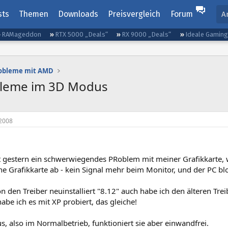
sts
Themen
Downloads
Preisvergleich
Forum
A
RAMageddon
RTX 5000 „Deals“
RX 9000 „Deals“
Ideale Gamin
robleme mit AMD
bleme im 3D Modus
2008
t gestern ein schwerwiegendes PRoblem mit meiner Grafikkarte, w
ine Grafikkarte ab - kein Signal mehr beim Monitor, und der PC b
n den Treiber neuinstalliert "8.12" auch habe ich den älteren Treibe
habe ich es mit XP probiert, das gleiche!
 also im Normalbetrieb, funktioniert sie aber einwandfrei.