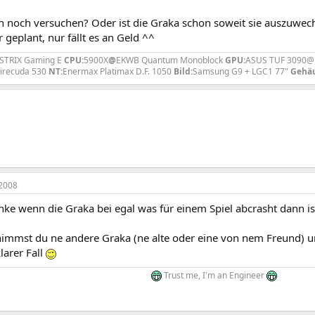
 noch versuchen? Oder ist die Graka schon soweit sie auszuwechs
 geplant, nur fällt es an Geld ^^
STRIX Gaming E
CPU:
5900X
@
EKWB Quantum Monoblock
GPU:
ASUS TUF 3090@E
Firecuda 530
NT:
Enermax Platimax D.F. 1050
Bild:
Samsung G9 + LGC1 77"
Gehäu
2008
e wenn die Graka bei egal was für einem Spiel abcrasht dann ist 
immst du ne andere Graka (ne alte oder eine von nem Freund) u
larer Fall
Trust me, I'm an Engineer