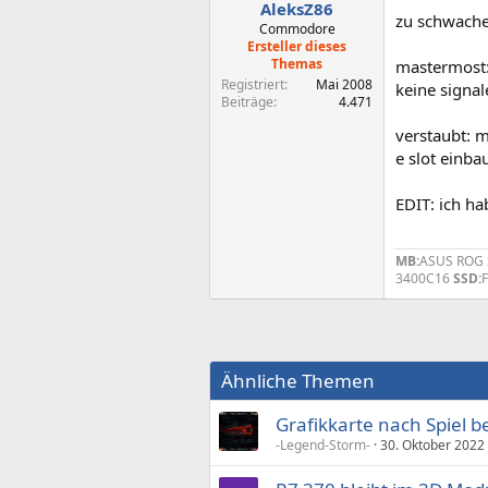
AleksZ86
zu schwaches
Commodore
Ersteller dieses
Themas
mastermost:
Registriert
Mai 2008
keine signa
Beiträge
4.471
verstaubt: m
e slot einbau
EDIT: ich ha
MB:
ASUS ROG 
3400C16
SSD:
Ähnliche Themen
Grafikkarte nach Spiel
-Legend-Storm-
30. Oktober 2022