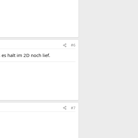
#6
 es halt im 2D noch lief.
#7