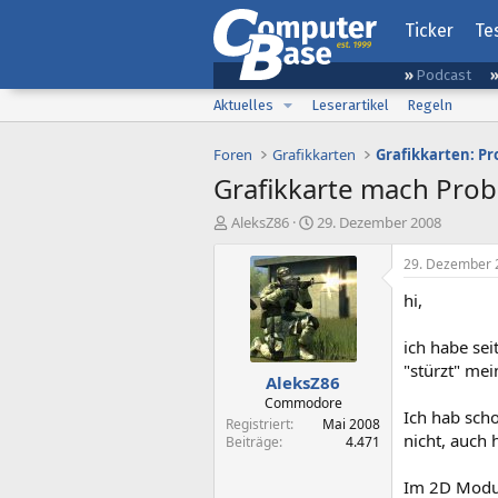
Ticker
Te
Podcast
Aktuelles
Leserartikel
Regeln
Foren
Grafikkarten
Grafikkarten: P
Grafikkarte mach Pro
E
E
AleksZ86
29. Dezember 2008
r
r
s
s
29. Dezember 
t
t
hi,
e
e
l
l
l
l
ich habe sei
e
t
"stürzt" me
AleksZ86
r
a
m
Commodore
Ich hab scho
Registriert
Mai 2008
nicht, auch 
Beiträge
4.471
Im 2D Modus,