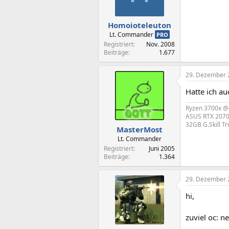
Homoioteleuton
Lt. Commander
PRO
Registriert
Nov. 2008
Beiträge
1.677
29. Dezember 
Hatte ich au
Ryzen 3700x 
ASUS RTX 207
32GB G.Skill T
MasterMost
Lt. Commander
Registriert
Juni 2005
Beiträge
1.364
29. Dezember 
hi,
zuviel oc: n