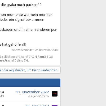
fte die graka noch packen^^
r schon momente wo mein monitor
wieder ein signal bekommen
ausbauen und in einem anderen pci-
s hat geholfen!?!
Zuletzt bearbeitet:
29. Dezember 2008
isblock Aurora Acryl GPX-N
Ram:
64 GB
se:
Fractal Define 7XL
 oder registrieren, um hier zu antworten.
14
11. November 2022
619
-Legend-Storm-