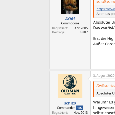
schiz0 schri
https://www
Aber das pas
AYAlf
Absoluter U
Commodore
Das war/ist
Registriert
Apr. 2005
Beiträge
4.887
Erst die Hig
Außer Corona
3. August 2020
AYAlf schrieb
Absoluter U
Warum? Es g
schiz0
hingewiesen
Commander
PRO
selbst ents
Registriert
Nov. 2013