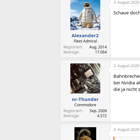
3. August 2020
Schaue doch
Alexander2
Fleet Admiral
Registriert
Aug. 2014
Beiträge
17.064
3. August 2020
Bahnbrechen
bei Nvidia 
die ja nicht
nr-Thunder
Commodore
Registriert
Sep. 2009
Beiträge
4.572
3. August 2020