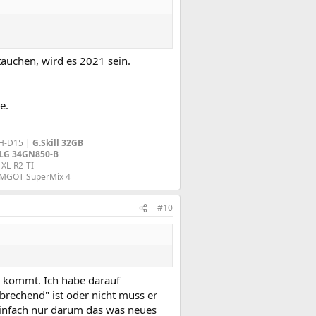
tauchen, wird es 2021 sein.
e.
H-D15 |
G.Skill 32GB
LG 34GN850-B
-XL-R2-TI
IMGOT SuperMix 4​
#10
 kommt. Ich habe darauf
brechend" ist oder nicht muss er
einfach nur darum das was neues