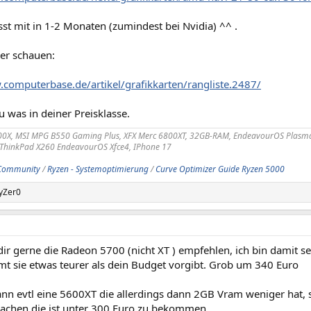
st mit in 1-2 Monaten (zumindest bei Nvidia) ^^ .
ier schauen:
.computerbase.de/artikel/grafikkarten/rangliste.2487/
u was in deiner Preisklasse.
00X, MSI MPG B550 Gaming Plus, XFX Merc 6800XT, 32GB-RAM, EndeavourOS Plasm
 ThinkPad X260 EndeavourOS Xfce4, IPhone 17
Community
/
Ryzen - Systemoptimierung
/
Curve Optimizer Guide Ryzen 5000
yZer0
ir gerne die Radeon 5700 (nicht XT ) empfehlen, ich bin damit seh
t sie etwas teurer als dein Budget vorgibt. Grob um 340 Euro
n evtl eine 5600XT die allerdings dann 2GB Vram weniger hat, s
chen die ist unter 300 Euro zu bekommen.