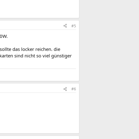
#5
00W.
ollte das locker reichen. die
arten sind nicht so viel günstiger
#6