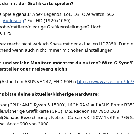
 du mit der Grafikkarte spielen?
 Spiele genau? Apex Legends, LoL, D3, Overwatch, SC2
e
Auflösung
? Full HD (1920x1080)
hohe/mittlere/niedrige Grafikeinstellungen? Hoch
60 FPS
ex macht nicht wirklich Spass mit der aktuellen HD7850. Für die a
chend wenn auch nicht immer mit hohen Einstellungen.
ele und welche Monitore möchtest du nutzen? Wird G-Sync/Fr
rsteller oder Preisvergleich!)
 (Aktuell ein ASUS VE 247, FHD 60Hz)
https://www.asus.com/de/
ns bitte deine aktuelle/bisherige Hardware:
ssor (CPU): AMD Ryzen 5 1500X, 16Gb RAM auf ASUS Prime B350
le/Bisherige Grafikkarte (GPU): MSI Radeon HD 7850 2GB
il(Genaue Bezeichnung): Netzteil Corsair VX 450W 1x 6Pin PEG Ste
se: Antec 900 von 2008