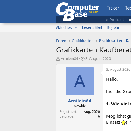
Ticker
Te
Podcast
Aktuelles
Leserartikel
Regeln
Foren
Grafikkarten
Grafikkarten: K
Grafikkarten Kaufbera
E
E
Arnilein84
3. August 2020
r
r
s
s
3. August 2020
t
t
A
Hallo,
e
e
l
l
l
l
hier die Gr
e
t
Arnilein84
r
a
1. Wie viel
m
Newbie
Registriert
Aug. 2020
Möglichst gu
Beiträge
6
Einsatz
) 