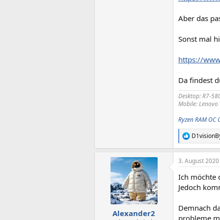
Aber das pas
Sonst mal h
https://www
Da findest d
Desktop: R7-58
Mobile: Lenovo
Ryzen RAM OC 
D1visionB
R
e
a
3. August 2020
k
t
Ich möchte d
i
o
Jedoch komm
n
e
Demnach dan
n
Alexander2
probleme ma
: