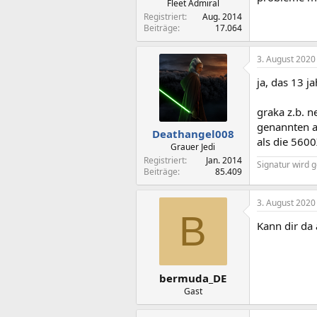
Fleet Admiral
Registriert
Aug. 2014
Beiträge
17.064
3. August 2020
ja, das 13 j
graka z.b. n
genannten an
Deathangel008
als die 5600
Grauer Jedi
Registriert
Jan. 2014
Signatur wird g
Beiträge
85.409
3. August 2020
B
Kann dir da 
bermuda_DE
Gast