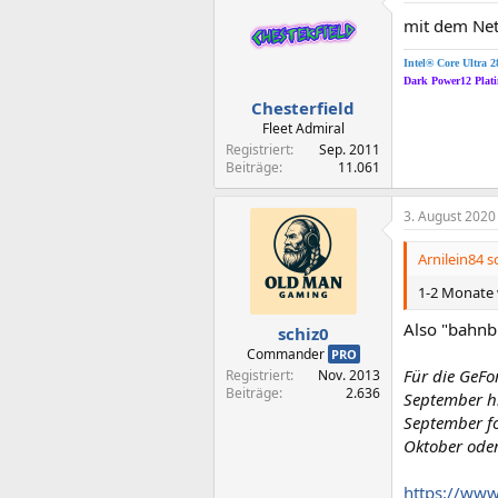
mit dem Net
Intel® Core Ultra 
Dark Power12 Pla
Chesterfield
Fleet Admiral
Registriert
Sep. 2011
Beiträge
11.061
3. August 2020
Arnilein84 s
1-2 Monate
Also "bahnbr
schiz0
Commander
PRO
Für die GeFo
Registriert
Nov. 2013
Beiträge
2.636
September hi
September fo
Oktober oder
https://www