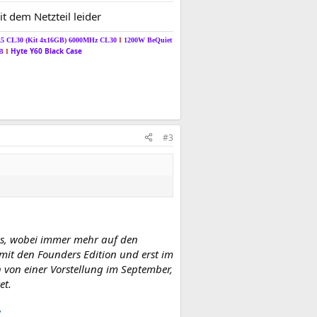
t dem Netzteil leider
R5 CL30 (Kit 4x16GB) 6000MHz CL30
I
1200W BeQuiet
Hyte Y60 Black Case
TB
I
#3
us, wobei immer mehr auf den
mit den Founders Edition und erst im
 von einer Vorstellung im September,
et.
/