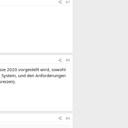
#7
#8
se 2020 vorgestellt wird, sowohl
um System, und den Anforderungen
reizen).
#9