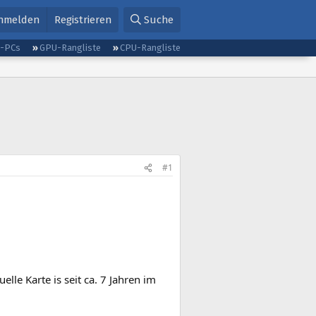
nmelden
Registrieren
Suche
g-PCs
GPU-Rangliste
CPU-Rangliste
#1
lle Karte is seit ca. 7 Jahren im