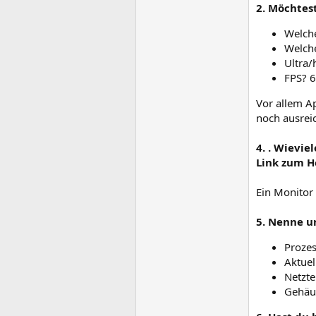
2. Möchtest
Welche
Welch
Ultra/
FPS? 
Vor allem Ap
noch ausrei
4. . Wievi
Link zum He
Ein Monitor
5. Nenne u
Proze
Aktuel
Netzte
Gehäu