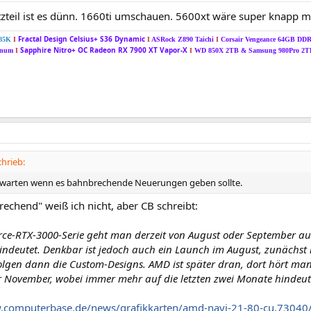
zteil ist es dünn. 1660ti umschauen. 5600xt wäre super knapp mi
Fractal Design Celsius+ S36 Dynamic
285K
I
I
ASRock Z890 Taichi
I
Corsair Vengeance 64GB DD
Sapphire Nitro+ OC Radeon RX 7900 XT Vapor-X
tinum
I
I
WD 850X 2TB &
Samsung 980Pro 2
chrieb:
 warten wenn es bahnbrechende Neuerungen geben sollte.
echend" weiß ich nicht, aber CB schreibt:
rce-RTX-3000-Serie geht man derzeit von August oder September a
ndeutet. Denkbar ist jedoch auch ein Launch im August, zunächst 
lgen dann die Custom-Designs. AMD ist später dran, dort hört man
 November, wobei immer mehr auf die letzten zwei Monate hindeut
.computerbase.de/news/grafikkarten/amd-navi-21-80-cu.73040