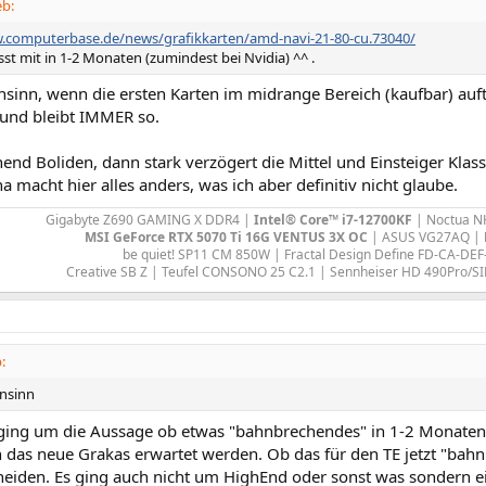
eb:
.computerbase.de/news/grafikkarten/amd-navi-21-80-cu.73040/
st mit in 1-2 Monaten (zumindest bei Nvidia) ^^ .
nsinn, wenn die ersten Karten im midrange Bereich (kaufbar) auf
/und bleibt IMMER so.
hend Boliden, dann stark verzögert die Mittel und Einsteiger Klass
 macht hier alles anders, was ich aber definitiv nicht glaube.
Gigabyte Z690 GAMING X DDR4 |
Intel® Core™ i7-12700KF
| Noctua N
MSI GeForce RTX 5070 Ti 16G VENTUS 3X OC
| ASUS VG27AQ |
be quiet! SP11 CM 850W | Fractal Design Define FD-CA-DEF
Creative SB Z | Teufel CONSONO 25 C2.1 | Sennheiser HD 490Pro/S
:
nsinn
ing um die Aussage ob etwas "bahnbrechendes" in 1-2 Monaten
 das neue Grakas erwartet werden. Ob das für den TE jetzt "bahn
cheiden. Es ging auch nicht um HighEnd oder sonst was sondern 