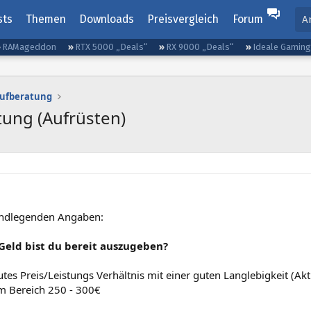
sts
Themen
Downloads
Preisvergleich
Forum
A
RAMageddon
RTX 5000 „Deals“
RX 9000 „Deals“
Ideale Gamin
aufberatung
tung (Aufrüsten)
undlegenden Angaben:
 Geld bist du bereit auszugeben?
tes Preis/Leistungs Verhältnis mit einer guten Langlebigkeit (Aktue
im Bereich 250 - 300€