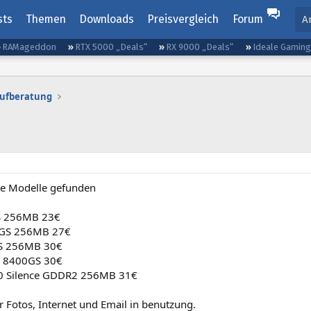
sts
Themen
Downloads
Preisvergleich
Forum
A
RAMageddon
RTX 5000 „Deals“
RX 9000 „Deals“
Ideale Gamin
aufberatung
e Modelle gefunden
S 256MB 23€
 GS 256MB 27€
S 256MB 30€
F 8400GS 30€
0 Silence GDDR2 256MB 31€
ür Fotos, Internet und Email in benutzung.