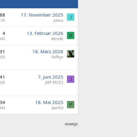
68
17. November 2025
J
135
Juleru
4
13. Februar 2026
D
943
derode
31
18. März 2026
205
Feffnyr
41
7. Juni 2025
J
035
JMP $FCE2
34
18. Mai 2025
P
444
painful