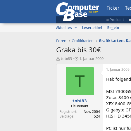
Ticker
Te
Podcast
Aktuelles
Leserartikel
Regeln
Foren
Grafikkarten
Grafikkarten: K
Graka bis 30€
E
E
tobi83
1. Januar 2009
r
r
s
s
1. Januar 2009
t
t
T
Hab folgend
e
e
l
l
l
l
MSI 7300G
e
t
Zotac 8400
tobi83
r
a
XFX 8400 G
m
Lieutenant
Gigabyte G
Registriert
Nov. 2004
HIS HD 345
Beiträge
524
PC ist nur f