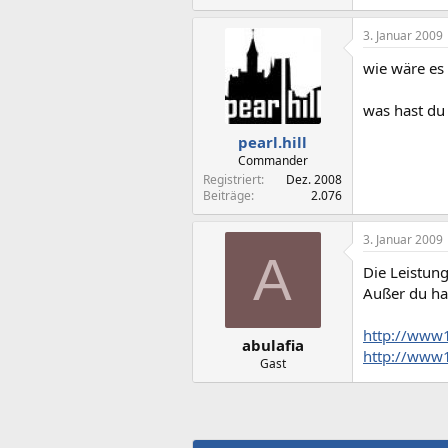
3. Januar 2009
wie wäre es
was hast du
pearl.hill
Commander
Registriert
Dez. 2008
Beiträge
2.076
3. Januar 2009
A
Die Leistung
Außer du has
http://www1
abulafia
http://www1
Gast