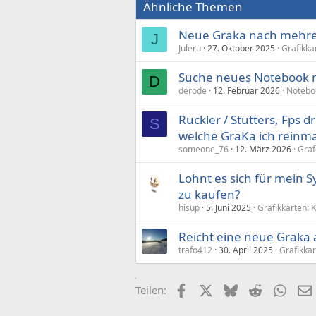
Ähnliche Themen
Neue Graka nach mehre
J
Juleru
27. Oktober 2025
Grafikka
Suche neues Notebook m
D
derode
12. Februar 2026
Notebo
Ruckler / Stutters, Fps 
S
welche GraKa ich reinm
someone_76
12. März 2026
Graf
Lohnt es sich für mein 
zu kaufen?
hisup
5. Juni 2025
Grafikkarten: 
Reicht eine neue Graka 
trafo412
30. April 2025
Grafikka
Facebook
X (Twitter)
Bluesky
Reddit
What
Teilen: