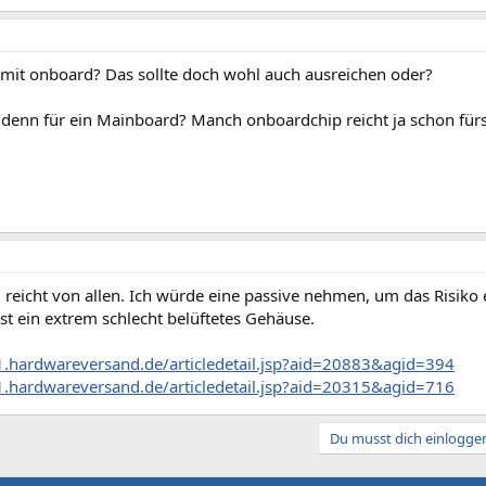
 mit onboard? Das sollte doch wohl auch ausreichen oder?
 denn für ein Mainboard? Manch onboardchip reicht ja schon für
 reicht von allen. Ich würde eine passive nehmen, um das Risiko 
t ein extrem schlecht belüftetes Gehäuse.
.hardwareversand.de/articledetail.jsp?aid=20883&agid=394
.hardwareversand.de/articledetail.jsp?aid=20315&agid=716
Du musst dich einloggen