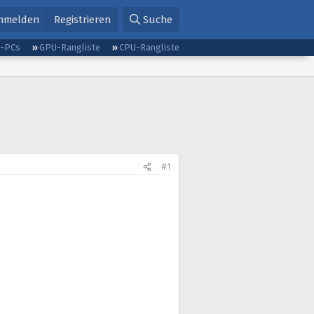
nmelden
Registrieren
Suche
g-PCs
GPU-Rangliste
CPU-Rangliste
#1