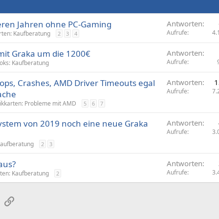
ren Jahren ohne PC-Gaming
Antworten
Aufrufe
4.
rten: Kaufberatung
2
3
4
it Graka um die 1200€
Antworten
Aufrufe
oks: Kaufberatung
drops, Crashes, AMD Driver Timeouts egal
Antworten
1
Aufrufe
7.
ache
ikkarten: Probleme mit AMD
5
6
7
System von 2019 noch eine neue Graka
Antworten
Aufrufe
3.
Kaufberatung
2
3
aus?
Antworten
Aufrufe
3.
rten: Kaufberatung
2
sApp
E-Mail
Link