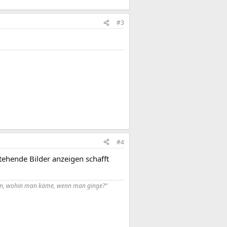
#3
#4
Stehende Bilder anzeigen schafft
uen, wohin man käme, wenn man ginge?“