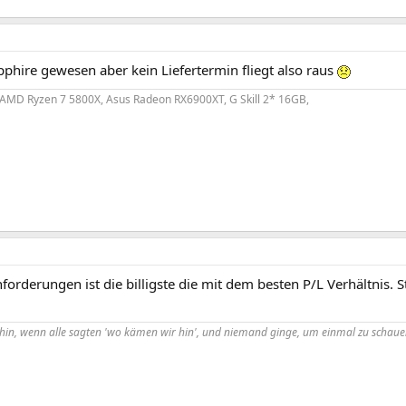
phire gewesen aber kein Liefertermin fliegt also raus
 AMD Ryzen 7 5800X, Asus Radeon RX6900XT, G Skill 2* 16GB,
forderungen ist die billigste die mit dem besten P/L Verhältnis. 
hin, wenn alle sagten 'wo kämen wir hin', und niemand ginge, um einmal zu scha