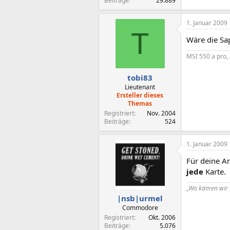
Beiträge
29.889
1. Januar 2009
T
Wäre die Sap
MSI 550 a pro,
tobi83
Lieutenant
Ersteller dieses
Themas
Registriert
Nov. 2004
Beiträge
524
1. Januar 2009
Für deine An
jede
Karte.
„Wo kämen wir 
|nsb|urmel
Commodore
Registriert
Okt. 2006
Beiträge
5.076