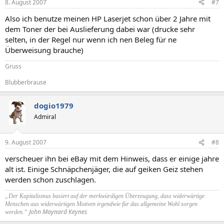
8. August 2007
#7
Also ich benutze meinen HP Laserjet schon über 2 Jahre mit
dem Toner der bei Auslieferung dabei war (drucke sehr
selten, in der Regel nur wenn ich nen Beleg für ne
Überweisung brauche)
Gruss
Blubberbrause
dogio1979
Admiral
9. August 2007
#8
verscheuer ihn bei eBay mit dem Hinweis, dass er einige jahre
alt ist. Einige Schnäpchenjäger, die auf geiken Geiz stehen
werden schon zuschlagen.
„Der Kapitalismus basiert auf der merkwürdigen Überzeugung, dass widerwärtige
Menschen aus widerwärtigen Motiven irgendwie für das allgemeine Wohl sorgen
John Maynard Keynes
werden.“