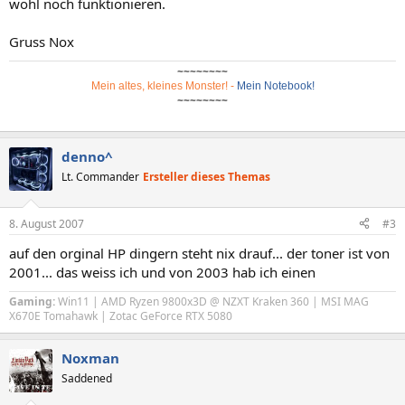
wohl noch funktionieren.
Gruss Nox
~~~~~~~~
Mein altes, kleines Monster!
-
Mein Notebook!
~~~~~~~~
denno^
Lt. Commander
Ersteller dieses Themas
8. August 2007
#3
auf den orginal HP dingern steht nix drauf... der toner ist von
2001... das weiss ich und von 2003 hab ich einen
Gaming:
Win11 | AMD Ryzen 9800x3D @ NZXT Kraken 360 | MSI MAG
X670E Tomahawk | Zotac GeForce RTX 5080
Noxman
Saddened