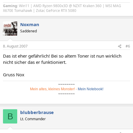
Gaming:
Win11 | AMD Ryzen 9800x3D @ NZXT Kraken 360 | MSI MAG
X670E Tomahawk | Zotac GeForce RTX 5080
Noxman
Saddened
8. August 2007
#6
Das ist eher gefährlich! Bei so altem Toner ist nun wirklich
nicht sicher das er funktioniert.
Gruss Nox
~~~~~~~~
Mein altes, kleines Monster!
-
Mein Notebook!
~~~~~~~~
blubberbrause
B
Lt. Commander