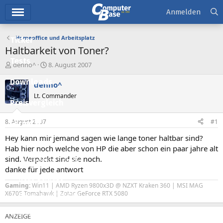
Hauptmenü
Anmelden
Homeoffice und Arbeitsplatz
Ticker
Haltbarkeit von Toner?
Tests
E
E
denno^
8. August 2007
r
r
Downloads
s
s
denno^
t
t
Lt. Commander
e
e
Preisvergleich
l
l
l
l
8. August 2007
#1
Forum
e
t
r
a
Hey kann mir jemand sagen wie lange toner haltbar sind?
Aktuelles
m
Hab hier noch welche von HP die aber schon ein paar jahre alt
sind. Verpackt sind sie noch.
Empfohlene Inhalte
danke für jede antwort
Neue Beiträge
Gaming:
Win11 | AMD Ryzen 9800x3D @ NZXT Kraken 360 | MSI MAG
X670E Tomahawk | Zotac GeForce RTX 5080
Neueste Aktivitäten
Leserartikel