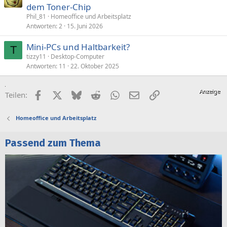
dem Toner-Chip
Phil_81
Homeoffice und Arbeitsplatz
Antworten
2
15. Juni 2026
Mini-PCs und Haltbarkeit?
T
tizzy11
Desktop-Computer
Antworten
11
22. Oktober 2025
Facebook
X (Twitter)
Bluesky
Reddit
WhatsApp
E-Mail
Link
Teilen:
Homeoffice und Arbeitsplatz
Passend zum Thema