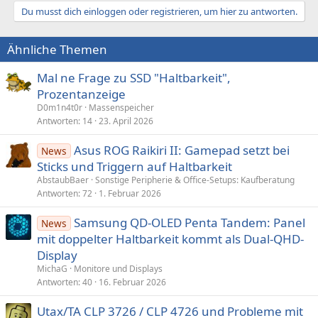
Du musst dich einloggen oder registrieren, um hier zu antworten.
Ähnliche Themen
Mal ne Frage zu SSD "Haltbarkeit",
Prozentanzeige
D0m1n4t0r
Massenspeicher
Antworten
14
23. April 2026
Asus ROG Raikiri II: Gamepad setzt bei
News
Sticks und Triggern auf Haltbarkeit
AbstaubBaer
Sonstige Peripherie & Office-Setups: Kaufberatung
Antworten
72
1. Februar 2026
Samsung QD-OLED Penta Tandem: Panel
News
mit doppelter Haltbarkeit kommt als Dual-QHD-
Display
MichaG
Monitore und Displays
Antworten
40
16. Februar 2026
Utax/TA CLP 3726 / CLP 4726 und Probleme mit