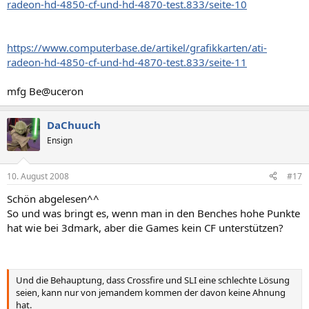
radeon-hd-4850-cf-und-hd-4870-test.833/seite-10
https://www.computerbase.de/artikel/grafikkarten/ati-
radeon-hd-4850-cf-und-hd-4870-test.833/seite-11
mfg Be@uceron
DaChuuch
Ensign
10. August 2008
#17
Schön abgelesen^^
So und was bringt es, wenn man in den Benches hohe Punkte
hat wie bei 3dmark, aber die Games kein CF unterstützen?
Und die Behauptung, dass Crossfire und SLI eine schlechte Lösung
seien, kann nur von jemandem kommen der davon keine Ahnung
hat.