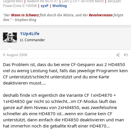
Legend WIFI
|
Radeon RX 9070 XT
|
Lian Li O11 /w Front Mesh
|
BeQuiet
PowerZone II 1000W
|
sysP
|
Worklog
"Der
Mann in Schwarz
floh durch die Wüste, und der
Revolvermann
folgte
ihm." - Stephen King
1Up4Life
Lt. Commander
9. August 2008
#5
Das Problem ist, dass du bei eine CF-Gespann aus 2 HD4850
viel zu wenig Leistung hast, falls das jeweilige Programm kein
CF unterstützt/schlecht unterstützt und du eine Karte
deaktivieren musst....
deshalb finde ich eigentlich die Variante CF 1xHD4870 +
1xHD4850 gar nicht so schlecht...im CF-Modus läuft das
ganze auf dem Niveau von 2xHd4850, was zweifelsohne
schneller als eine HD4870 ist...wenn ein Game kein CF
unterstützt, dann einfach die HD4850 deaktivieren und man
hat immerhin noch die geballte Kraft einer HD4870...