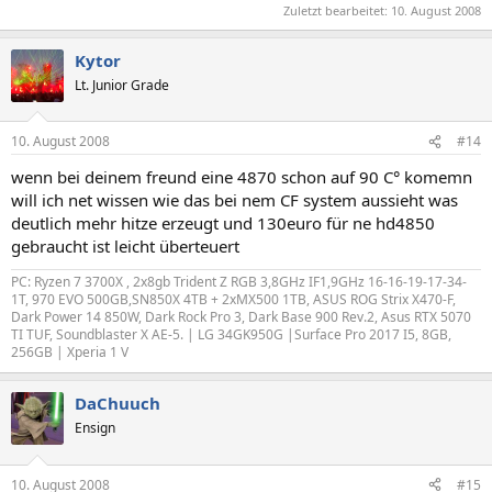
Zuletzt bearbeitet:
10. August 2008
Kytor
Lt. Junior Grade
10. August 2008
#14
wenn bei deinem freund eine 4870 schon auf 90 C° komemn
will ich net wissen wie das bei nem CF system aussieht was
deutlich mehr hitze erzeugt und 130euro für ne hd4850
gebraucht ist leicht überteuert
PC: Ryzen 7 3700X , 2x8gb Trident Z RGB 3,8GHz IF1,9GHz 16-16-19-17-34-
1T, 970 EVO 500GB,SN850X 4TB + 2xMX500 1TB, ASUS ROG Strix X470-F,
Dark Power 14 850W, Dark Rock Pro 3, Dark Base 900 Rev.2, Asus RTX 5070
TI TUF, Soundblaster X AE-5. | LG 34GK950G |
Surface Pro 2017 I5, 8GB,
256GB |
Xperia 1 V
DaChuuch
Ensign
10. August 2008
#15