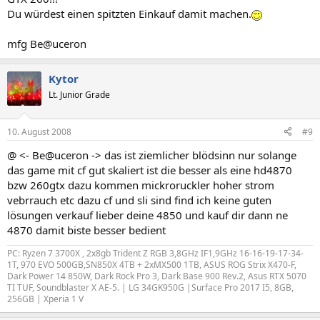
Du würdest einen spitzten Einkauf damit machen.
mfg Be@uceron
Kytor
Lt. Junior Grade
10. August 2008
#9
@ <- Be@uceron -> das ist ziemlicher blödsinn nur solange
das game mit cf gut skaliert ist die besser als eine hd4870
bzw 260gtx dazu kommen mickroruckler hoher strom
vebrrauch etc dazu cf und sli sind find ich keine guten
lösungen verkauf lieber deine 4850 und kauf dir dann ne
4870 damit biste besser bedient
PC: Ryzen 7 3700X , 2x8gb Trident Z RGB 3,8GHz IF1,9GHz 16-16-19-17-34-
1T, 970 EVO 500GB,SN850X 4TB + 2xMX500 1TB, ASUS ROG Strix X470-F,
Dark Power 14 850W, Dark Rock Pro 3, Dark Base 900 Rev.2, Asus RTX 5070
TI TUF, Soundblaster X AE-5. | LG 34GK950G |
Surface Pro 2017 I5, 8GB,
256GB |
Xperia 1 V