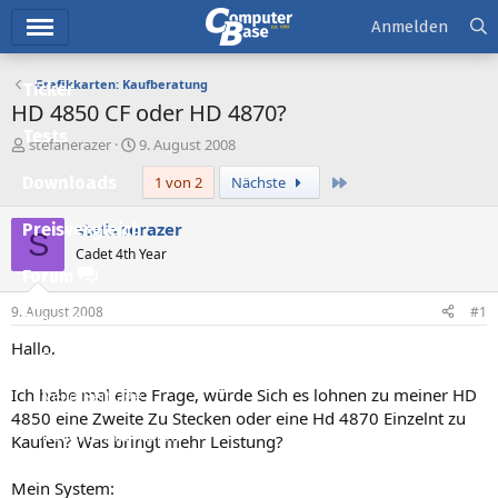
Hauptmenü
Anmelden
Grafikkarten: Kaufberatung
Ticker
HD 4850 CF oder HD 4870?
Tests
E
E
stefanerazer
9. August 2008
r
r
Letzte
Downloads
1 von 2
Nächste
s
s
t
t
e
e
stefanerazer
Preisvergleich
S
l
l
Cadet 4th Year
l
l
Forum
e
t
r
a
9. August 2008
#1
Aktuelles
m
Hallo,
Empfohlene Inhalte
Ich habe mal eine Frage, würde Sich es lohnen zu meiner HD
Neue Beiträge
4850 eine Zweite Zu Stecken oder eine Hd 4870 Einzelnt zu
Neueste Aktivitäten
Kaufen? Was bringt mehr Leistung?
Leserartikel
Mein System: