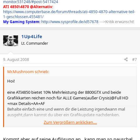
monitor.531248/#post-5417424
ATI 4850\4870 @Alternativ:
https://www.computerbase.de/forum/threads/ati-4850-4870-alternative-teil-
1-geschlossen.455481/
My Gaming System:
http://www.sysprofile.de/id57678
--->Kritik erwünscht!
1Up4Life
Lt. Commander
9. August 2008
#7
Mr.Mushroom schrieb:
Hoi!
eine ATI4850 bietet 10% Mehrleistung der 8800GTX und beide
Grafikkarten reichen noch für ALLE Games(außer Crysis)@Full HD
+max Details+AA+AF
Behalte einfach eine und wenn dir die Leistung irgendwann mal
ausgeht,dann kannst du über ein Grafikupdate nachdenken.
Zum Vergrößern anklicken....
Greetz.Mr.Mushroom
Kommt aber auf seine Auflösung an...kann man so pauschal