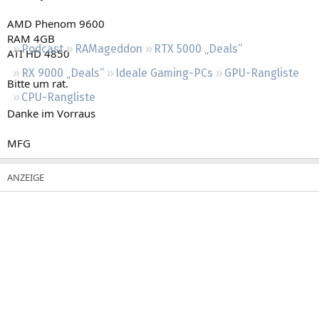
Regeln
AMD Phenom 9600
RAM 4GB
Podcast
RAMageddon
RTX 5000 „Deals“
ATI HD 4850
RX 9000 „Deals“
Ideale Gaming-PCs
GPU-Rangliste
Bitte um rat.
CPU-Rangliste
Danke im Vorraus
MFG