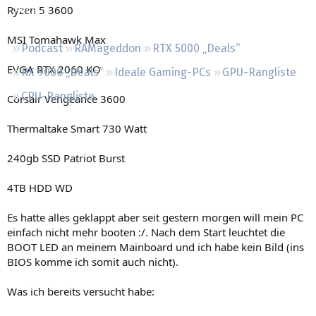
Ryzen 5 3600
Regeln
MSI Tomahawk Max
Podcast
RAMageddon
RTX 5000 „Deals“
EVGA RTX 2060 KO
RX 9000 „Deals“
Ideale Gaming-PCs
GPU-Rangliste
CPU-Rangliste
Corsair Vengeance 3600
Thermaltake Smart 730 Watt
240gb SSD Patriot Burst
4TB HDD WD
Es hatte alles geklappt aber seit gestern morgen will mein PC
einfach nicht mehr booten :/. Nach dem Start leuchtet die
BOOT LED an meinem Mainboard und ich habe kein Bild (ins
BIOS komme ich somit auch nicht).
Was ich bereits versucht habe: