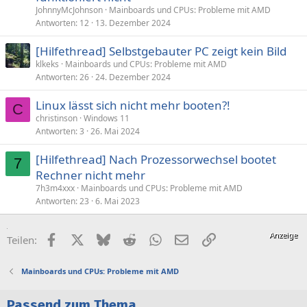
JohnnyMcJohnson
Mainboards und CPUs: Probleme mit AMD
Antworten
12
13. Dezember 2024
[Hilfethread] Selbstgebauter PC zeigt kein Bild
klkeks
Mainboards und CPUs: Probleme mit AMD
Antworten
26
24. Dezember 2024
Linux lässt sich nicht mehr booten?!
C
christinson
Windows 11
Antworten
3
26. Mai 2024
[Hilfethread] Nach Prozessorwechsel bootet
7
Rechner nicht mehr
7h3m4xxx
Mainboards und CPUs: Probleme mit AMD
Antworten
23
6. Mai 2023
Facebook
X (Twitter)
Bluesky
Reddit
WhatsApp
E-Mail
Link
Teilen:
Mainboards und CPUs: Probleme mit AMD
Passend zum Thema