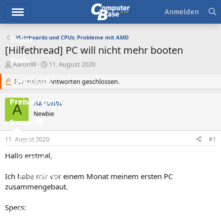
Hauptmenü
Anmelden
Mainboards und CPUs: Probleme mit AMD
Ticker
[Hilfethread] PC will nicht mehr booten
Tests
E
E
AaronW
11. August 2020
r
r
Downloads
s
Für weitere Antworten geschlossen.
s
t
t
e
e
Preisvergleich
AaronW
A
l
l
Newbie
l
l
Forum
e
t
r
a
11. August 2020
#1
Aktuelles
m
Hallo erstmal,
Empfohlene Inhalte
Ich habe mir vor einem Monat meinem ersten PC
Neue Beiträge
zusammengebaut.
Neueste Aktivitäten
Specs:
Leserartikel