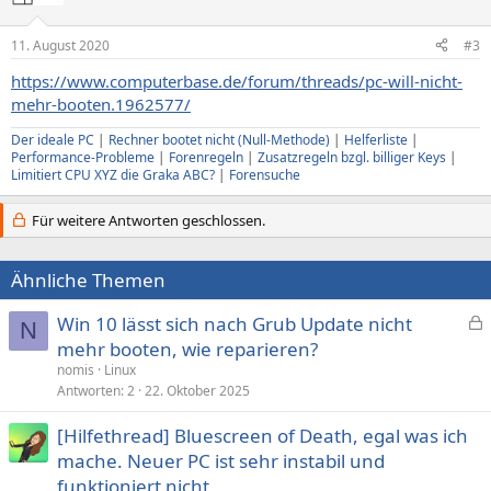
11. August 2020
#3
https://www.computerbase.de/forum/threads/pc-will-nicht-
mehr-booten.1962577/
Der ideale PC
|
Rechner bootet nicht (Null-Methode)
|
Helferliste
|
Performance-Probleme
|
Forenregeln
|
Zusatzregeln bzgl. billiger Keys
|
Limitiert CPU XYZ die Graka ABC?
|
Forensuche
Für weitere Antworten geschlossen.
Ähnliche Themen
Win 10 lässt sich nach Grub Update nicht
N
e
mehr booten, wie reparieren?
s
nomis
Linux
p
Antworten
2
22. Oktober 2025
e
[Hilfethread] Bluescreen of Death, egal was ich
r
mache. Neuer PC ist sehr instabil und
r
t
funktioniert nicht