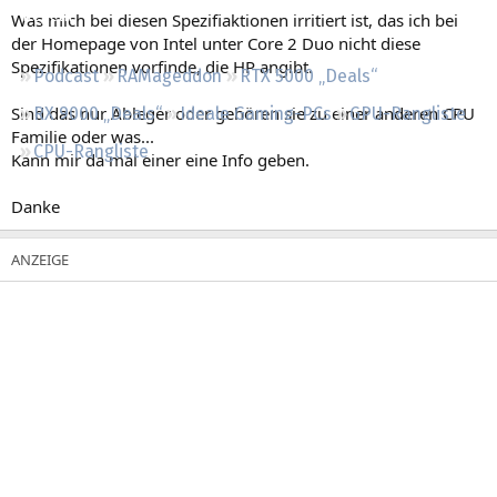
Regeln
Was mich bei diesen Spezifiaktionen irritiert ist, das ich bei
der Homepage von Intel unter Core 2 Duo nicht diese
Spezifikationen vorfinde, die HP angibt.
Podcast
RAMageddon
RTX 5000 „Deals“
Sind das nur Ableger oder gehören sie zu einer anderen CPU
RX 9000 „Deals“
Ideale Gaming-PCs
GPU-Rangliste
Familie oder was...
CPU-Rangliste
Kann mir da mal einer eine Info geben.
Danke