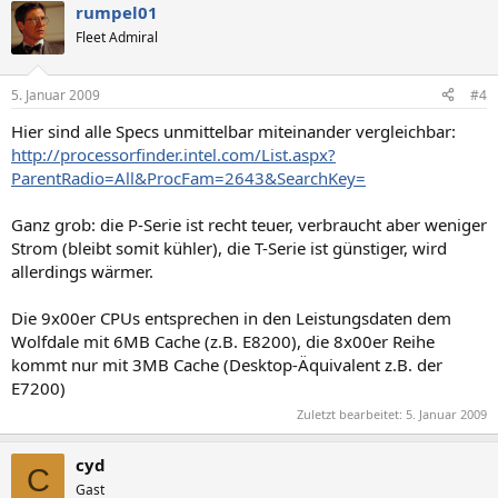
rumpel01
Fleet Admiral
5. Januar 2009
#4
Hier sind alle Specs unmittelbar miteinander vergleichbar:
http://processorfinder.intel.com/List.aspx?
ParentRadio=All&ProcFam=2643&SearchKey=
Ganz grob: die P-Serie ist recht teuer, verbraucht aber weniger
Strom (bleibt somit kühler), die T-Serie ist günstiger, wird
allerdings wärmer.
Die 9x00er CPUs entsprechen in den Leistungsdaten dem
Wolfdale mit 6MB Cache (z.B. E8200), die 8x00er Reihe
kommt nur mit 3MB Cache (Desktop-Äquivalent z.B. der
E7200)
Zuletzt bearbeitet:
5. Januar 2009
cyd
C
Gast