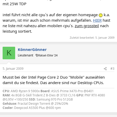
mit 25W TDP
intel führt nicht alle cpu´s auf der eigenen homepage
k.a.
warum, ist mir auch schon mehrmals aufgefallen.
HIER
hast
ne liste mit nahezu allen mobilen cpu´s.
zum grossteil
nach
leistung sortiert.
Zuletzt bearbeitet:
5. Januar 2009
KönnerGönner
K
Lieutenant
🎅Rätsel-Elite ’24
5. Januar 2009
#3
Musst bei der Intel Page Core 2 Duo "Mobile" auswählen
damit du sie findest. Das andere sind nur Desktop CPUs.
CPU
: AMD Ryzen 9 5900x
Board
: ASUS Prime X470-Pro @6401
RAM
: 4x 8GB G-Skill Trident Z B-Dies @ 3733 CL16
GPU:
PNY RTX 4080
@0,95V +100/250
SSD
: Samsung 970 Pro 512GB
Gehäuse
: Fractal Design Torrent @ 25%/20%
Cooler
: Deepcool AS500 Plus @600 rpm