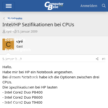
Hauptmenü
Anmelden
Notebooks
Ticker
Intel/HP Sezifikationen bei CPUs
Tests
E
E
cyd
5. Januar 2009
r
r
Downloads
s
s
cyd
C
t
t
Gast
e
e
Preisvergleich
l
l
l
l
5. Januar 2009
#1
Forum
e
t
r
a
Hallo.
Aktuelles
m
Habe mir bei HP ein Notebook angesehen.
Bei diesem Notebook habe ich die Optionen zwischen drei
Empfohlene Inhalte
CPUs.
Neue Beiträge
Die Spezifikationen bei HP lauten
- Intel Core2 Duo P8400
Neueste Aktivitäten
- Intel Core2 Duo P8600
- Intel Core2 Duo T9400
Leserartikel