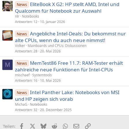
EliteBook X G2: HP stellt AMD, Intel und
News
Qualcomm für Notebook zur Auswahl
nlr
Notebooks
Antworten
12
10. Januar 2026
Angebliche Intel-Deals: Du bekommst nur
News
alte CPUs, wenn du auch neue nimmst!
Volker
Mainboards und CPUs: Diskussionen
Antworten
28
20. Mai 2026
MemTest86 Free 11.7: RAM-Tester erhält
News
M
zahlreiche neue Funktionen für Intel-CPUs
mischaef
Systemtools
Antworten
16
10. Mai 2026
Intel Panther Lake: Notebooks von MSI
News
und HP zeigen sich vorab
MichaG
Notebooks
Antworten
32
20. Dezember 2025
Facebook
X (Twitter)
Bluesky
Reddit
WhatsApp
E-Mail
Link
Teilen: