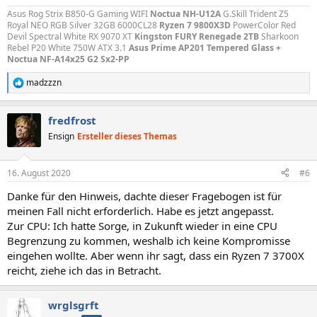
Asus Rog Strix B850-G Gaming WIFI
Noctua NH-U12A
G.Skill Trident Z5
Royal NEO RGB Silver 32GB 6000CL28
Ryzen 7 9800X3D
PowerColor Red
Devil Spectral White RX 9070 XT
Kingston FURY Renegade 2TB
Sharkoon
Rebel P20 White 750W ATX 3.1
Asus Prime AP201 Tempered Glass +
Noctua NF-A14x25 G2 Sx2-PP
madzzzn
R
e
a
fredfrost
k
t
Ensign
Ersteller dieses Themas
i
o
n
16. August 2020
#6
e
n
Danke für den Hinweis, dachte dieser Fragebogen ist für
:
meinen Fall nicht erforderlich. Habe es jetzt angepasst.
Zur CPU: Ich hatte Sorge, in Zukunft wieder in eine CPU
Begrenzung zu kommen, weshalb ich keine Kompromisse
eingehen wollte. Aber wenn ihr sagt, dass ein Ryzen 7 3700X
reicht, ziehe ich das in Betracht.
wrglsgrft