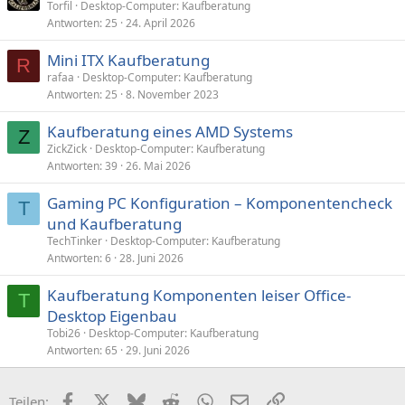
Torfil
Desktop-Computer: Kaufberatung
:
Antworten
25
24. April 2026
Mini ITX Kaufberatung
R
rafaa
Desktop-Computer: Kaufberatung
Antworten
25
8. November 2023
Kaufberatung eines AMD Systems
Z
ZickZick
Desktop-Computer: Kaufberatung
Antworten
39
26. Mai 2026
Gaming PC Konfiguration – Komponentencheck
T
und Kaufberatung
TechTinker
Desktop-Computer: Kaufberatung
Antworten
6
28. Juni 2026
Kaufberatung Komponenten leiser Office-
T
Desktop Eigenbau
Tobi26
Desktop-Computer: Kaufberatung
Antworten
65
29. Juni 2026
Facebook
X (Twitter)
Bluesky
Reddit
WhatsApp
E-Mail
Link
Teilen: