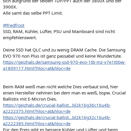
sich aufgrund der selben TDP/PPT auch der 3800X und der
3900X.
Alle samt das selbe PPT Limit.
@fredfrost
SSD, RAM, Kühler, Lüfter, PSU und Mainboard sind nicht
empfehlenswert.
Deine SSD hat QLC und zu wenig DRAM Cache. Die Samsung
EVO 970 non Plus ist ganz passabel und keine Wundertüte.
https://geizhals.de/samsung-ssd-970-evo-1tb-mz-v7e1t0bw-
a1809117.html?hloc=at&hloc=de
Beim RAM weiß man nicht welche Dies verbaut sind, hier
einen Hersteller nehmen bei dem man es weiß, bspw. Crucial
Ballistix mit E-Micron Dies.
https://geizhals.de/crucial-ballist...bl2k16g36c16u4b-
a2222375.html?hloc=at&hloc=de
https://geizhals.de/crucial-ballist...bl2k16g32c16u4b-
a2222385.html?hloc=at&hloc=de
Für den Preis gibt es bessere Kühler und Lüfter und beim