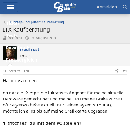
Hauptmenü
Anmelden
Desktop-Computer: Kaufberatung
Ticker
ITX Kaufberatung
Tests
E
E
fredfrost
16. August 2020
r
r
Downloads
s
s
fredfrost
t
t
Ensign
e
e
Preisvergleich
l
l
l
l
16. August 2020
#1
Forum
e
t
r
a
Hallo zusammen,
Aktuelles
m
da mir ein Kumpel ein lukratives Angebot für meine aktuelle
Empfohlene Inhalte
Hardware gemacht hat und meine CPU meine Graka zurzeit
Neue Beiträge
oft begrenzt (habe aktuell "nur" einen Ryzen 5 1500X),
möchte ich alles bis auf meine Grafikkarte upgraden.
Neueste Aktivitäten
1. Möchtest du mit dem PC spielen?
Leserartikel