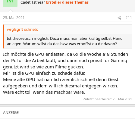
t
Cadet 1st Year
Ersteller dieses Themas
i
o
n
25. Mai 2021
#11
e
n
wrglsgrft schrieb:
:
Ist theoretisch möglich. Dazu muss man aber kräftig selbst Hand
anlegen. Warum willst du das bzw. was erhoffst du dir davon?
Ich möchte die GPU entlasten, da 6x die Woche a’ 8 Stunden
der Pc für die Arbeit läuft, und dann noch privat für Gaming
genutzt wird so wie zum Filme gucken.
Mir ist die GPU einfach zu schade dafür.
Meine alte GPU hat nämlich ziemlich schnell denn Geist
aufgegeben und dem will ich diesmal entgegen wirken.
Wäre echt toll wenn das machbar wäre.
Zuletzt bearbeitet:
25. Mai 2021