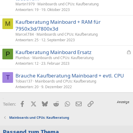
Martin1979
Mainboards und CPUs: Kaufberatung
r
Antworten
19
19. Oktober 2023
t
Kaufberatung Mainboard + RAM für
M
7950x3d/7800x3d
Marcel.T84
Mainboards und CPUs: Kaufberatung
Antworten
25
12. September 2023
Kaufberatung Mainboard Ersatz
P
e
Plumbus
Mainboards und CPUs: Kaufberatung
Antworten
12
23. Februar 2023
s
p
Brauche Kaufberatung Mainboard + evtl. CPU
e
T
Tobias137
Mainboards und CPUs: Kaufberatung
r
Antworten
20
9. Dezember 2022
r
t
Facebook
X (Twitter)
Bluesky
Reddit
WhatsApp
E-Mail
Link
Teilen:
Mainboards und CPUs: Kaufberatung
Passend zum Thema