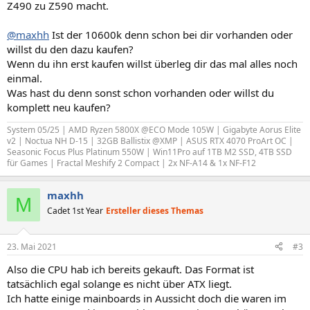
Z490 zu Z590 macht.
@maxhh
Ist der 10600k denn schon bei dir vorhanden oder
willst du den dazu kaufen?
Wenn du ihn erst kaufen willst überleg dir das mal alles noch
einmal.
Was hast du denn sonst schon vorhanden oder willst du
komplett neu kaufen?
System 05/25 | AMD Ryzen 5800X @ECO Mode 105W | Gigabyte Aorus Elite
v2 | Noctua NH D-15 | 32GB Ballistix @XMP | ASUS RTX 4070 ProArt OC |
Seasonic Focus Plus Platinum 550W | Win11Pro auf 1TB M2 SSD, 4TB SSD
für Games | Fractal Meshify 2 Compact | 2x NF-A14 & 1x NF-F12
maxhh
M
Cadet 1st Year
Ersteller dieses Themas
23. Mai 2021
#3
Also die CPU hab ich bereits gekauft. Das Format ist
tatsächlich egal solange es nicht über ATX liegt.
Ich hatte einige mainboards in Aussicht doch die waren im