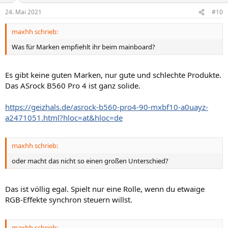
n
24. Mai 2021
#10
e
n
maxhh schrieb:
:
Was für Marken empfiehlt ihr beim mainboard?
Es gibt keine guten Marken, nur gute und schlechte Produkte.
Das ASrock B560 Pro 4 ist ganz solide.
https://geizhals.de/asrock-b560-pro4-90-mxbf10-a0uayz-
a2471051.html?hloc=at&hloc=de
maxhh schrieb:
oder macht das nicht so einen großen Unterschied?
Das ist völlig egal. Spielt nur eine Rolle, wenn du etwaige
RGB-Effekte synchron steuern willst.
maxhh schrieb: