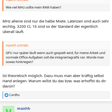
Wie viel MHz sollte mein RAM haben?
MHz alleine sind nur die halbe Miete. Latenzen sind auch sehr
wichtig. 3200 CL 16 sind so der Standard der eigentlich
überall läuft.
maxhh schrieb:
GPU nur später läuft wenn auch gespielt wird, für meine Arbeit und
normale Office Aufgaben soll die integriertegrafik ran. Würde man
sowas hinkriegen?
Ist theoretisch möglich. Dazu muss man aber kräftig selbst
Hand anlegen. Warum willst du das bzw. was erhoffst du dir
davon?
Cardhu
R
e
a
maxhh
k
M