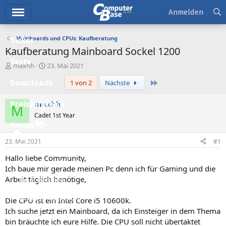
Hauptmenü
Anmelden
Mainboards und CPUs: Kaufberatung
Ticker
Kaufberatung Mainboard Sockel 1200
Tests
E
E
maxhh
23. Mai 2021
r
r
Letzte
Downloads
1 von 2
Nächste
s
s
t
t
e
e
maxhh
Preisvergleich
M
l
l
Cadet 1st Year
l
l
Forum
e
t
r
a
23. Mai 2021
#1
Aktuelles
m
Hallo liebe Community,
Empfohlene Inhalte
Ich baue mir gerade meinen Pc denn ich für Gaming und die
Arbeit täglich benötige,
Neue Beiträge
Neueste Aktivitäten
Die CPU ist ein Intel Core i5 10600k.
Ich suche jetzt ein Mainboard, da ich Einsteiger in dem Thema
Leserartikel
bin bräuchte ich eure Hilfe. Die CPU soll nicht übertaktet