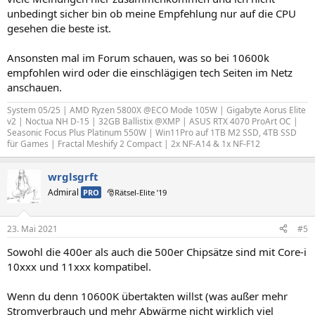
unbedingt sicher bin ob meine Empfehlung nur auf die CPU
gesehen die beste ist.
Ansonsten mal im Forum schauen, was so bei 10600k
empfohlen wird oder die einschlägigen tech Seiten im Netz
anschauen.
System 05/25 | AMD Ryzen 5800X @ECO Mode 105W | Gigabyte Aorus Elite
v2 | Noctua NH D-15 | 32GB Ballistix @XMP | ASUS RTX 4070 ProArt OC |
Seasonic Focus Plus Platinum 550W | Win11Pro auf 1TB M2 SSD, 4TB SSD
für Games | Fractal Meshify 2 Compact | 2x NF-A14 & 1x NF-F12
wrglsgrft
Admiral
PRO
🎅Rätsel-Elite ’19
23. Mai 2021
#5
Sowohl die 400er als auch die 500er Chipsätze sind mit Core-i
10xxx und 11xxx kompatibel.
Wenn du denn 10600K übertakten willst (was außer mehr
Stromverbrauch und mehr Abwärme nicht wirklich viel