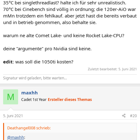
35°C bei singlethreadlast? halte ich für sehr unrealistisch.
70°C bei Cinebench sind völlig in ordnung; die 120er-AiO war
mMn trotzdem ein fehlkauf. aber jetzt hast die bereits verbaut
und in betrieb genommen, also behalte sie.
warum ne alte Comet Lake- und keine Rocket Lake-CPU?
deine "argumente" pro Nvidia sind keine.
edit
: was soll die 1050ti kosten?
Zuletzt bearbeitet:
5. Juni 2021
Signatur wird geladen, bitte warten...
maxhh
M
Cadet 1st Year
Ersteller dieses Themas
5. Juni 2021
#20
Deathangel008 schrieb:
@maxhh
: