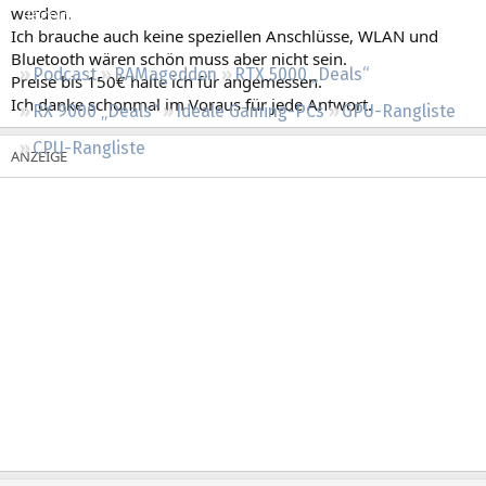
werden.
Regeln
Ich brauche auch keine speziellen Anschlüsse, WLAN und
Bluetooth wären schön muss aber nicht sein.
Podcast
RAMageddon
RTX 5000 „Deals“
Preise bis 150€ halte ich für angemessen.
Ich danke schonmal im Voraus für jede Antwort.
RX 9000 „Deals“
Ideale Gaming-PCs
GPU-Rangliste
CPU-Rangliste