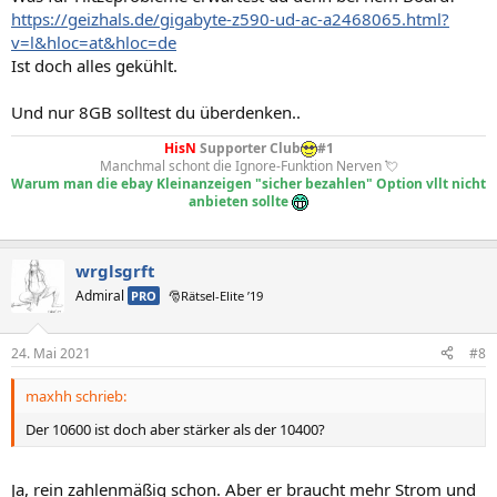
https://geizhals.de/gigabyte-z590-ud-ac-a2468065.html?
v=l&hloc=at&hloc=de
Ist doch alles gekühlt.
Und nur 8GB solltest du überdenken..
HisN
Supporter Club
#1
Manchmal schont die Ignore-Funktion Nerven 💘
Warum man die ebay Kleinanzeigen "sicher bezahlen" Option vllt nicht
anbieten sollte
wrglsgrft
Admiral
PRO
🎅Rätsel-Elite ’19
24. Mai 2021
#8
maxhh schrieb:
Der 10600 ist doch aber stärker als der 10400?
Ja, rein zahlenmäßig schon. Aber er braucht mehr Strom und