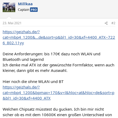
Millkaa
Captain
PRO
23. Mai 2021
#2
https://geizhals.de/?
cat=mbp4_1200&...de&sort=p&bl1_id=30&xf=4400_ATX~722
6_802.11yy
Deine Anforderungen: bis 170€ dazu noch WLAN und
Bluetooth und lagernd
Ich denke mal ATX ist der gewünschte Formfaktor, wenn auch
kleiner, dann gibt es mehr Auswahl.
Hier noch die ohne WLAN und BT
https://geizhals.de/?
cat=mbp4_1200&bpmax=170&v=l&hloc=at&hloc=de&sort=p
&bl1_id=30&xf=4400_ATX
Welchen Chipsatz müsstest du gucken. Ich bin mir nicht
sicher ob es mit dem 10600K einen großen Unterschied von