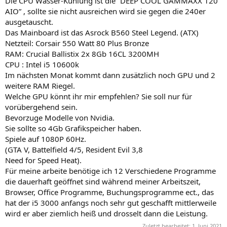
Die CPU Wasser-Kühlung ist die “DEEP COOL GAMMAXX 120
AIO” , sollte sie nicht ausreichen wird sie gegen die 240er
ausgetauscht.
Das Mainboard ist das Asrock B560 Steel Legend. (ATX)
Netzteil: Corsair 550 Watt 80 Plus Bronze
RAM: Crucial Ballistix 2x 8Gb 16CL 3200MH
CPU : Intel i5 10600k
Im nächsten Monat kommt dann zusätzlich noch GPU und 2
weitere RAM Riegel.
Welche GPU könnt ihr mir empfehlen? Sie soll nur für
vorübergehend sein.
Bevorzuge Modelle von Nvidia.
Sie sollte so 4Gb Grafikspeicher haben.
Spiele auf 1080P 60Hz.
(GTA V, Battelfield 4/5, Resident Evil 3,8
Need for Speed Heat).
Für meine arbeite benötige ich 12 Verschiedene Programme
die dauerhaft geöffnet sind während meiner Arbeitszeit,
Browser, Office Programme, Buchungsprogramme ect., das
hat der i5 3000 anfangs noch sehr gut geschafft mittlerweile
wird er aber ziemlich heiß und drosselt dann die Leistung.
Zuletzt bearbeitet:
1. Juni 2021