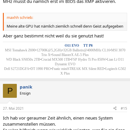
MHz musst du nämlich erst im BIOS das XMP aktivieren.
maxhh schrieb:
Meine alte GPU hat nämlich ziemlich schnell denn Geist aufgegeben
Aber ganz bestimmt nicht weil du sie genutzt hast!
Custom Wakü´s
-
O11 EVO
&
TT P8
MSI Tomahawk Z690•12700K@5,2GHz•32GB Ballistix@4000MHz CL16•MSI 3070
Trio X•Sound BlasterX AE-5 Plus
WD Black SN850x 2TB•Crucial MX500 1TB•FSP Hydro Ti Pro 850W•
Lian Li
O11
Dynamic EVO
Dell S2721DGFA•DT 1990 PRO
•
Fnatic miniSTREAK MX Silent RED•Logitech G502
X Plus
panik
P
Ensign
27. Mai 2021
#15
Ich hab vor geraumer Zeit ähnlich, einen neues System
zusammenstellen müssen.
Es wäre hilfreich wenn wir wirklich wüssten, was für ein Case