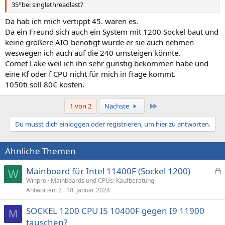
35°bei singlethreadlast?
Da hab ich mich vertippt 45. waren es.
Da ein Freund sich auch ein System mit 1200 Sockel baut und
keine größere AIO benötigt würde er sie auch nehmen
weswegen ich auch auf die 240 umsteigen könnte.
Comet Lake weil ich ihn sehr günstig bekommen habe und
eine Kf oder f CPU nicht für mich in frage kommt.
1050ti soll 80€ kosten.
Letzte
1 von 2
Nächste
Du musst dich einloggen oder registrieren, um hier zu antworten.
Ähnliche Themen
Mainboard für Intel 11400F (Sockel 1200)
W
e
Winpro
Mainboards und CPUs: Kaufberatung
Antworten
2
10. Januar 2024
s
p
SOCKEL 1200 CPU I5 10400F gegen I9 11900
e
M
tauschen?
r