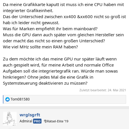
Da meine Grafikkarte kaputt ist muss ich eine CPU haben mit
integrierter Grafikeinheit.
Das der Unterschied zwischen xx400 &xx600 nicht so groß ist
hab ich leider nicht gewusst.
Was für Marken empfiehlt ihr beim mainboard?
Muss die GPU dann auch später vom gleichen Hersteller sein
oder macht das nicht so einen großen Unterschied?
Wie viel MHz sollte mein RAM haben?
Zu dem möchte ich das meine GPU nur später läuft wenn
auch gespielt wird, für meine Arbeit und normale Office
Aufgaben soll die integriertegrafik ran. Würde man sowas
hinkriegen? Ohne jedes Mal die eine Grafik in
Systemsteuerung deaktivieren zu müssen?
Zuletzt bearbeitet:
24. Mai 2021
Tom081580
R
e
a
wrglsgrft
k
t
Admiral
PRO
🎅Rätsel-Elite ’19
i
o