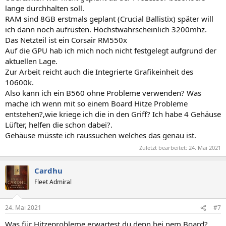
lange durchhalten soll.
RAM sind 8GB erstmals geplant (Crucial Ballistix) später will
ich dann noch aufrüsten. Höchstwahrscheinlich 3200mhz.
Das Netzteil ist ein Corsair RM550x
Auf die GPU hab ich mich noch nicht festgelegt aufgrund der
aktuellen Lage.
Zur Arbeit reicht auch die Integrierte Grafikeinheit des
10600k.
Also kann ich ein B560 ohne Probleme verwenden? Was
mache ich wenn mit so einem Board Hitze Probleme
entstehen?,wie kriege ich die in den Griff? Ich habe 4 Gehäuse
Lüfter, helfen die schon dabei?.
Gehäuse müsste ich raussuchen welches das genau ist.
Zuletzt bearbeitet:
24. Mai 2021
Cardhu
Fleet Admiral
24. Mai 2021
#7
Was für Hitzeprobleme erwartest du denn bei nem Board?