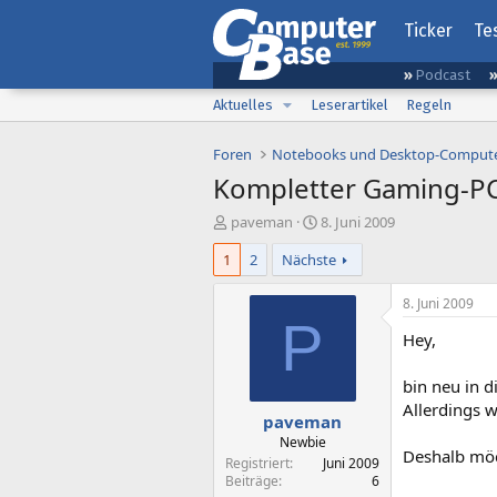
Ticker
Te
Podcast
Aktuelles
Leserartikel
Regeln
Foren
Notebooks und Desktop-Comput
Kompletter Gaming-PC
E
E
paveman
8. Juni 2009
r
r
1
2
Nächste
s
s
t
t
e
e
8. Juni 2009
l
l
P
Hey,
l
l
e
t
r
a
bin neu in 
m
Allerdings 
paveman
Newbie
Deshalb möch
Registriert
Juni 2009
Beiträge
6