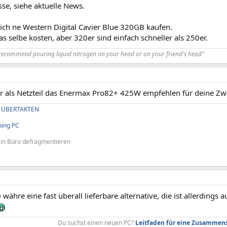
se, siehe aktuelle News.
ch ne Western Digital Cavier Blue 320GB kaufen.
s selbe kosten, aber 320er sind einfach schneller als 250er.
ecommend pouring liquid nitrogen on your head or on your friend's head“
ir als Netzteil das Enermax Pro82+ 425W empfehlen für deine Zw
 ÜBERTAKTEN
ming PC
in Büro defragmentieren
währe eine fast überall lieferbare alternative, die ist allerdings a
Du suchst einen neuen PC?
Leitfaden für eine Zusammen