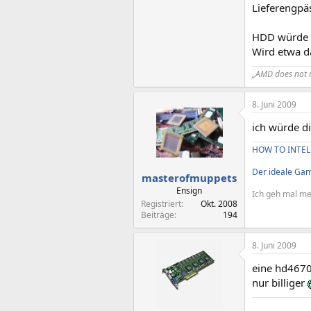
Lieferengpäs
HDD würde i
Wird etwa da
„AMD does not r
8. Juni 2009
ich würde d
HOW TO INTEL
Der ideale Ga
masterofmuppets
Ensign
Ich geh mal me
Registriert
Okt. 2008
Beiträge
194
8. Juni 2009
eine hd4670 
nur billiger