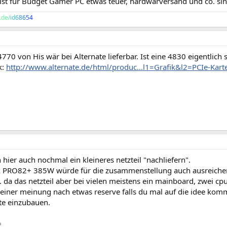
 ist für Budget Gamer PC etwas teuer, hardwarversand und co. sin
.
d
e
/
i
d
6
8
6
5
4
70 von His wär bei Alternate lieferbar. Ist eine 4830 eigentlich 
k:
http://www.alternate.de/html/produc...l1=Grafik&l2=PCIe-K
h hier auch nochmal ein kleineres netzteil "nachliefern".
 PRO82+ 385W würde für die zusammenstellung auch ausreichen
. da das netzteil aber bei vielen meistens ein mainboard, zwei cp
meiner meinung nach etwas reserve falls du mal auf die idee kom
te einzubauen.
=