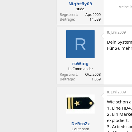
Nightfly09
Meine Re
sudo
Registriert
Apr. 2009
Beiträge
14.539
8. Juni 2009
R
Dein System
Für 2€ mehr 
roWing
Lt. Commander
Registriert
Okt. 2008
Beiträge
1.069
8. Juni 2009
Wie schon a
1. Eine HD4
2. Ein Marke
explodiert.
DeRtoZz
3. Arbeitss
Lieutenant