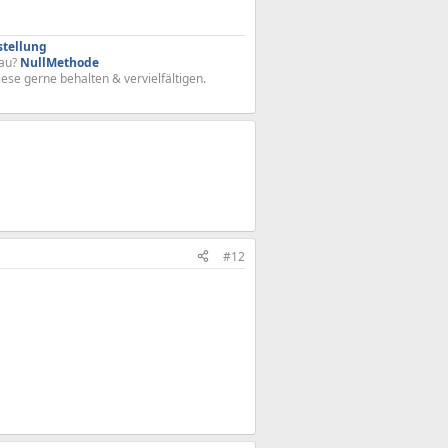
stellung
au?
NullMethode
iese gerne behalten & vervielfältigen.
#12