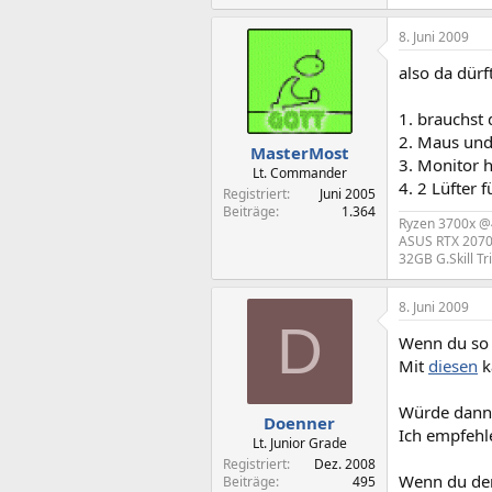
8. Juni 2009
also da dürf
1. brauchst
2. Maus und 
MasterMost
3. Monitor 
Lt. Commander
4. 2 Lüfter 
Registriert
Juni 2005
Beiträge
1.364
Ryzen 3700x 
ASUS RTX 207
32GB G.Skill T
8. Juni 2009
D
Wenn du so 
Mit
diesen
k
Würde dann a
Doenner
Ich empfehl
Lt. Junior Grade
Registriert
Dez. 2008
Wenn du den
Beiträge
495