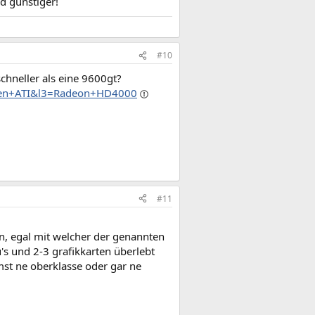
d günstiger!
#10
schneller als eine 9600gt?
arten+ATI&l3=Radeon+HD4000
#11
, egal mit welcher der genannten
u's und 2-3 grafikkarten überlebt
mst ne oberklasse oder gar ne