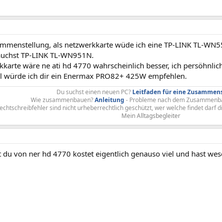
mmenstellung, als netzwerkkarte wüde ich eine TP-LINK TL-W
auchst TP-LINK TL-WN951N.
ikkarte wäre ne ati hd 4770 wahrscheinlich besser, ich persöhnlich
il würde ich dir ein Enermax PRO82+ 425W empfehlen.
Du suchst einen neuen PC?
Leitfaden für eine Zusammen
Wie zusammenbauen?
Anleitung
- Probleme nach dem Zusammenb
chtschreibfehler sind nicht urheberrechtlich geschützt, wer welche findet darf d
Mein Alltagsbegleiter
t du von ner hd 4770 kostet eigentlich genauso viel und hast wes