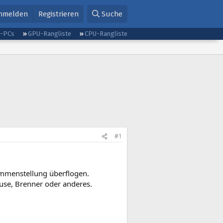
nmelden
Registrieren
Suche
g-PCs
GPU-Rangliste
CPU-Rangliste
#1
ammenstellung überflogen.
use, Brenner oder anderes.