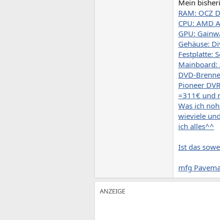
Mein bisher
RAM: OCZ D
CPU: AMD A
GPU: Gainw
Gehäuse: Di
Festplatte:
Mainboard:
DVD-Brenne
Pioneer DV
=311€ und n
Was ich nohc
wieviele und
ich alles^^
Ist das sowe
mfg Pavem