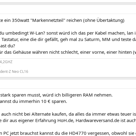
te ein 350watt "Markennetzteil" reichen (ohne Übertaktung)
 du umbedingt W-Lan? sonst würd ich das per Kabel machen, lan is
Tastatur, eine die dir gefällt, geh mal zu Saturm, MM und teste d
hast du?
für das Gehäuse währen nicht schlecht, einer vorne, einer hinten 
@4,2GHZ
0
rident-Z Neo CL16
stark sparen musst, würd ich billigeren RAM nehmen.
annst du immerhin 10 € sparen.
uch nicht bei Alternate kaufen, da alles da immer etwas teuer is
e dir aus eigener Erfahrung HoH.de, Hardwareversand.de ist auch
 PC jetzt brauchst kannst du die HD4770 vergessen, obwohl sie 