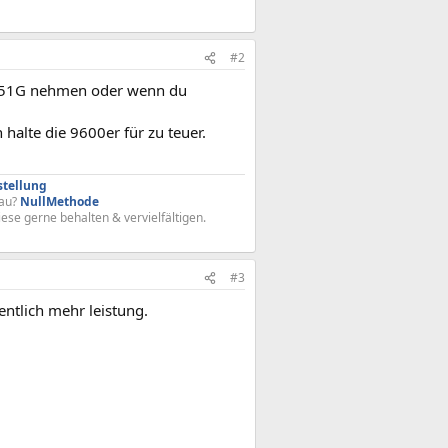
#2
N551G nehmen oder wenn du
 halte die 9600er für zu teuer.
stellung
au?
NullMethode
iese gerne behalten & vervielfältigen.
#3
entlich mehr leistung.