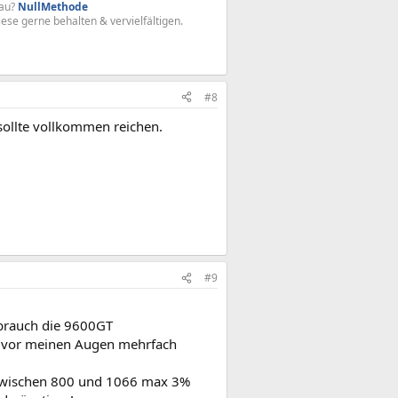
au?
NullMethode
iese gerne behalten & vervielfältigen.
#8
sollte vollkommen reichen.
#9
rbrauch die 9600GT
hon vor meinen Augen mehrfach
e zwischen 800 und 1066 max 3%