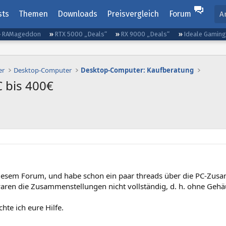
sts
Themen
Downloads
Preisvergleich
Forum
A
RAMageddon
RTX 5000 „Deals“
RX 9000 „Deals“
Ideale Gamin
er
Desktop-Computer
Desktop-Computer: Kaufberatung
 bis 400€
diesem Forum, und habe schon ein paar threads über die PC-Zus
waren die Zusammenstellungen nicht vollständig, d. h. ohne Gehä
te ich eure Hilfe.