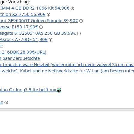
iger Vorschlag:
IMM 4 GB DDR2-1066 Kit 54,90€
thlon X2 7750 56,90€
ard GF9600GT Golden Sample 89,90€
verse E158 17,99€
 Seagate ST3250310AS 250 GB 39,99€
 Asrock A770DE 51,90€
r:
R-216DBK 28,99€/URL]
 paar Zerquetschte
 bräuchte wäre Netzteil (wie ermittel ich denn wieviel Strom das S
 welche), Kabel und ne Netzwerkkarte für W-Lan (am besten inter
it in Ordung? Bitte helft mir
an