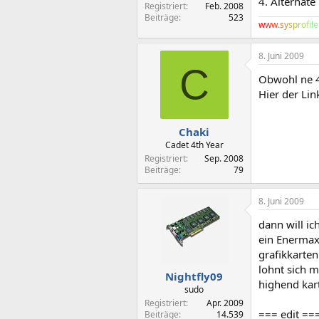
4. Alternate
Registriert
Feb. 2008
Beiträge
523
w
w
w
.
s
y
s
p
r
o
f
l
e
8. Juni 2009
C
Obwohl ne 47
Hier der Lin
Chaki
Cadet 4th Year
Registriert
Sep. 2008
Beiträge
79
8. Juni 2009
dann will ic
ein Enermax
grafikkarten
lohnt sich 
Nightfly09
highend kar
sudo
Registriert
Apr. 2009
=== edit ==
Beiträge
14.539