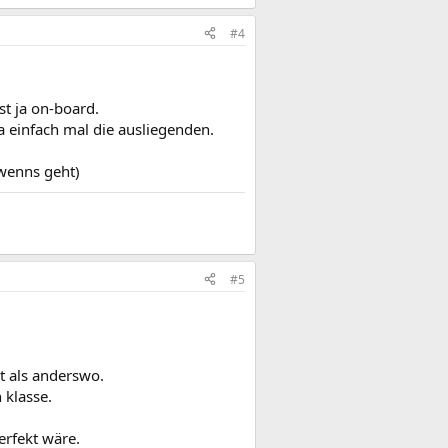
#4
t ja on-board.
a einfach mal die ausliegenden.
(wenns geht)
#5
t als anderswo.
 klasse.
erfekt wäre.