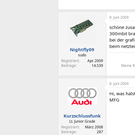
8. Juni 2009
schöne zusa
300mbit br
bei der graf
beim netzte
Nightfly09
sudo
Registriert
Apr. 2009
Beiträge
14.539
Meine Re
8. Juni 2009
Hi, was häls
MFG
Kurzschlussfunk
Lt. Junior Grade
Registriert
März 2008
Beiträge
287