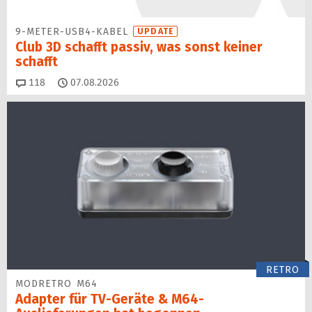
9-METER-USB4-KABEL
UPDATE
Club 3D schafft passiv, was sonst keiner
schafft
Kommentare
118
07.08.2026
RETRO
MODRETRO M64
Adapter für TV-Geräte & M64-