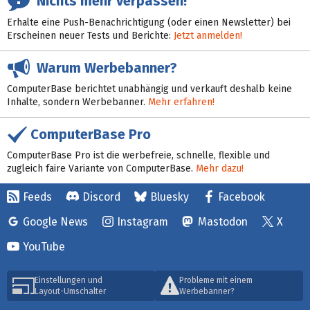
Nichts mehr verpassen!
Erhalte eine Push-Benachrichtigung (oder einen Newsletter) bei
Erscheinen neuer Tests und Berichte:
Jetzt anmelden!
Warum Werbebanner?
ComputerBase berichtet unabhängig und verkauft deshalb keine
Inhalte, sondern Werbebanner.
Mehr erfahren!
ComputerBase Pro
ComputerBase Pro ist die werbefreie, schnelle, flexible und
zugleich faire Variante von ComputerBase.
Mehr dazu!
Feeds
Discord
Bluesky
Facebook
Google News
Instagram
Mastodon
X
YouTube
Einstellungen und
Probleme mit einem
Layout-Umschalter
Werbebanner?