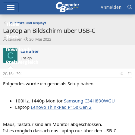
Hauptmenü
Anmelden
Monitore und Displays
Ticker
Laptop an Bildschirm über USB-C
Tests
E
E
canalier
20. Mai 2022
r
r
Downloads
s
s
canalier
C
t
t
Ensign
e
e
Preisvergleich
l
l
l
l
20. Mai 2022
#1
Forum
e
t
r
a
Folgendes würde ich gerne als Setup haben:
Aktuelles
m
Empfohlene Inhalte
100Hz, 1440p Monitor
Samsung C34H890WGU
Laptop
Lenovo ThinkPad P15s Gen 2
Neue Beiträge
Neueste Aktivitäten
Maus, Tastatur sind am Monitor abgeschlossen.
Leserartikel
Ist es möglich dass ich das Laptop nur über den USB-C