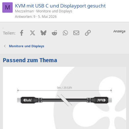
KVM mit USB C und Displayport gesucht
M
Mezzelman
Monitore und Displays
Antworten
9
5. Mai 2026
Facebook
X (Twitter)
Bluesky
Reddit
WhatsApp
E-Mail
Link
Teilen:
Monitore und Displays
Passend zum Thema