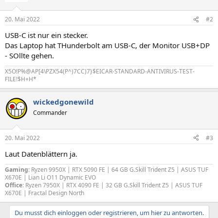
20. Mai 2022
#2
USB-C ist nur ein stecker.
Das Laptop hat THunderbolt am USB-C, der Monitor USB+DP
- SOllte gehen.
X5O!P%@AP[4\PZX54(P^)7CC)7}$EICAR-STANDARD-ANTIVIRUS-TEST-
FILE!$H+H*
wickedgonewild
Commander
20. Mai 2022
#3
Laut Datenblättern ja.
Gaming
: Ryzen 9950X | RTX 5090 FE | 64 GB G.Skill Trident Z5 | ASUS TUF
X670E | Lian Li O11 Dynamic EVO
Office
: Ryzen 7950X |
RTX 4090 FE
| 32 GB G.Skill Trident Z5 | ASUS TUF
X670E | Fractal Design North
Du musst dich einloggen oder registrieren, um hier zu antworten.