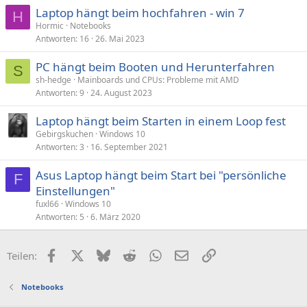
Laptop hängt beim hochfahren - win 7
H
Hormic
Notebooks
Antworten
16
26. Mai 2023
PC hängt beim Booten und Herunterfahren
S
sh-hedge
Mainboards und CPUs: Probleme mit AMD
Antworten
9
24. August 2023
Laptop hängt beim Starten in einem Loop fest
Gebirgskuchen
Windows 10
Antworten
3
16. September 2021
Asus Laptop hängt beim Start bei "persönliche
F
Einstellungen"
fuxl66
Windows 10
Antworten
5
6. März 2020
Facebook
X (Twitter)
Bluesky
Reddit
WhatsApp
E-Mail
Link
Teilen:
Notebooks