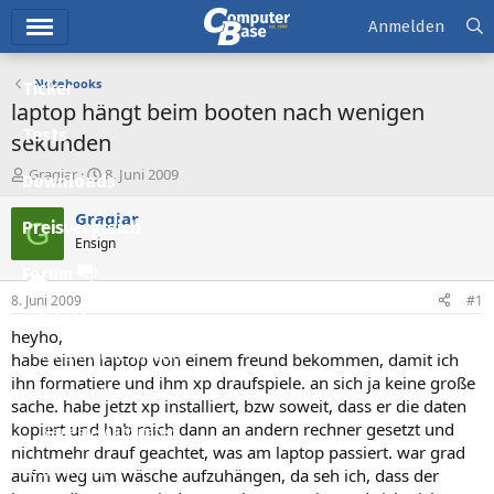
Hauptmenü
Anmelden
Notebooks
Ticker
laptop hängt beim booten nach wenigen
Tests
sekunden
E
E
Gragjar
8. Juni 2009
Downloads
r
r
s
s
Gragjar
G
Preisvergleich
t
t
Ensign
e
e
l
l
Forum
l
l
8. Juni 2009
#1
e
t
Aktuelles
r
a
heyho,
m
Empfohlene Inhalte
habe einen laptop von einem freund bekommen, damit ich
ihn formatiere und ihm xp draufspiele. an sich ja keine große
Neue Beiträge
sache. habe jetzt xp installiert, bzw soweit, dass er die daten
kopiert und hab mich dann an andern rechner gesetzt und
Neueste Aktivitäten
nichtmehr drauf geachtet, was am laptop passiert. war grad
Leserartikel
aufm weg um wäsche aufzuhängen, da seh ich, dass der