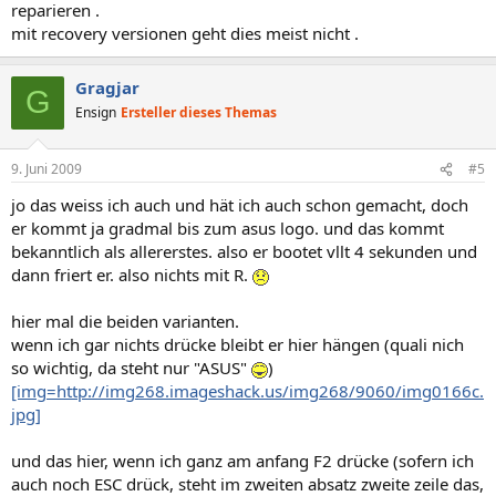
reparieren .
mit recovery versionen geht dies meist nicht .
Gragjar
G
Ensign
Ersteller dieses Themas
9. Juni 2009
#5
jo das weiss ich auch und hät ich auch schon gemacht, doch
er kommt ja gradmal bis zum asus logo. und das kommt
bekanntlich als allererstes. also er bootet vllt 4 sekunden und
dann friert er. also nichts mit R.
hier mal die beiden varianten.
wenn ich gar nichts drücke bleibt er hier hängen (quali nich
so wichtig, da steht nur "ASUS"
)
[img=http://img268.imageshack.us/img268/9060/img0166c.
jpg]
und das hier, wenn ich ganz am anfang F2 drücke (sofern ich
auch noch ESC drück, steht im zweiten absatz zweite zeile das,