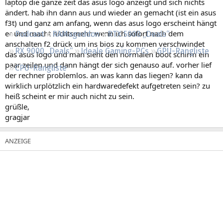
laptop die ganze zeit das asus logo anzeigt und sich nichts
Regeln
ändert. hab ihn dann aus und wieder an gemacht (ist ein asus
f3t) und ganz am anfang, wenn das asus logo erscheint hängt
er und macht nichtsmehr. wenn ich sofort nach dem
Podcast
RAMageddon
RTX 5000 „Deals“
anschalten f2 drück um ins bios zu kommen verschwindet
RX 9000 „Deals“
Ideale Gaming-PCs
GPU-Rangliste
das asus logo und man sieht den normalen boot schirm ein
paar zeilen und dann hängt der sich genauso auf. vorher lief
CPU-Rangliste
der rechner problemlos. an was kann das liegen? kann da
wirklich urplötzlich ein hardwaredefekt aufgetreten sein? zu
heiß scheint er mir auch nicht zu sein.
grüßle,
gragjar