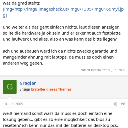
was da grad steht):
[img=http://img8.imageshack.us/img8/1305/img0165myl.jp
g]
und weiter als das geht einfach nichts. laut diesen anzeigen
sollte die hardware ja ok sein und er erkennt auch festplatte
und laufwerk und alles. also an was kann das bitte liegen?
ach und ausbauen werd ich da nichts zwecks garantie und
mangelnder ahnung mit laptops. da muss es doch einen
anderen weg geben.
Zuletzt bearbeitet:
9. Juni 2009
Gragjar
G
Ensign
Ersteller dieses Themas
10. Juni 2009
#6
weiß niemand sonst was? da muss es doch einfach eine
lösung geben... gibt es zb eine möglichkeit das bios zu
resetten? ich kenn nur das mit der batterie an desktop pcs.