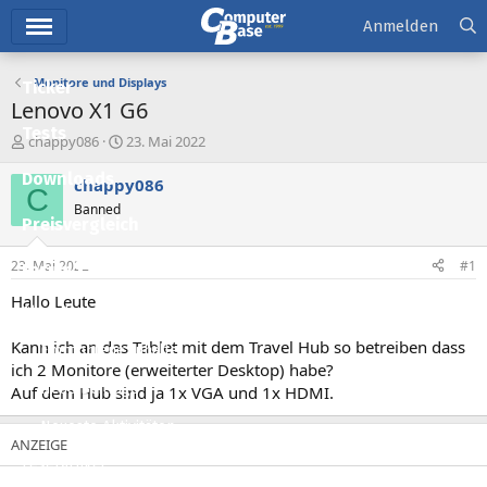
Hauptmenü
Anmelden
Monitore und Displays
Ticker
Lenovo X1 G6
Tests
E
E
chappy086
23. Mai 2022
r
r
Downloads
s
s
chappy086
C
t
t
Banned
e
e
Preisvergleich
l
l
l
l
23. Mai 2022
#1
Forum
e
t
r
a
Hallo Leute
Aktuelles
m
Kann ich an das Tablet mit dem Travel Hub so betreiben dass
Empfohlene Inhalte
ich 2 Monitore (erweiterter Desktop) habe?
Neue Beiträge
Auf dem Hub sind ja 1x VGA und 1x HDMI.
Neueste Aktivitäten
Leserartikel