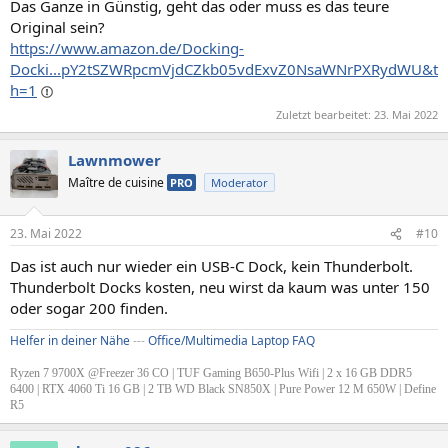
Das Ganze in Günstig, geht das oder muss es das teure
Original sein?
https://www.amazon.de/Docking-
Docki...pY2tSZWRpcmVjdCZkb05vdExvZ0NsaWNrPXRydWU&t
h=1
Zuletzt bearbeitet:
23. Mai 2022
Lawnmower
Maître de cuisine
PRO
Moderator
23. Mai 2022
#10
Das ist auch nur wieder ein USB-C Dock, kein Thunderbolt.
Thunderbolt Docks kosten, neu wirst da kaum was unter 150
oder sogar 200 finden.
Helfer in deiner Nähe
---
Office/Multimedia Laptop FAQ
Ryzen 7 9700X @Freezer 36 CO | TUF Gaming B650-Plus Wifi | 2 x 16 GB DDR5
6400 | RTX 4060 Ti 16 GB | 2 TB WD Black SN850X | Pure Power 12 M 650W | Define
R5