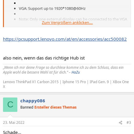
VGA: Support up to 1920*1080@60Hz
Note: Only one external display can be connected to the VGA
Zum Vergrößern anklicken....
or HDMI connector on the hub at one time
https://pcsupport.lenovo.com/at/en/accessories/acc500082
also nein, wenn das das richtige Hub ist
„Wenn ich mir deine Frage so durchlese komme ich zu dem Schluss, dass ein
Apple wohl die bessere Wahl ist für dich.“ –
HaZu
Lenovo ThinkPad X1 Carbon 2015 | Iphone 15 Pro | IPad Gen. 9 | XBox One
X
chappy086
C
Banned
Ersteller dieses Themas
23. Mai 2022
#3
Schade...