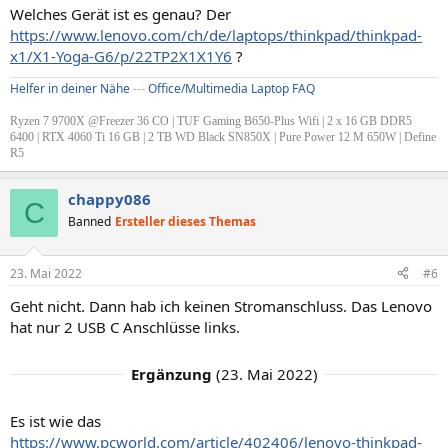
Welches Gerät ist es genau? Der
https://www.lenovo.com/ch/de/laptops/thinkpad/thinkpad-
x1/X1-Yoga-G6/p/22TP2X1X1Y6
?
Helfer in deiner Nähe
---
Office/Multimedia Laptop FAQ
Ryzen 7 9700X @Freezer 36 CO | TUF Gaming B650-Plus Wifi | 2 x 16 GB DDR5
6400 | RTX 4060 Ti 16 GB | 2 TB WD Black SN850X | Pure Power 12 M 650W | Define
R5
chappy086
C
Banned
Ersteller dieses Themas
23. Mai 2022
#6
Geht nicht. Dann hab ich keinen Stromanschluss. Das Lenovo
hat nur 2 USB C Anschlüsse links.
Ergänzung
(
23. Mai 2022
)
Es ist wie das
https://www.pcworld.com/article/402406/lenovo-thinkpad-