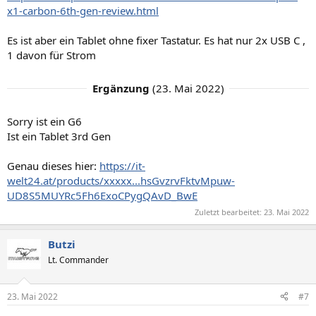
x1-carbon-6th-gen-review.html
Es ist aber ein Tablet ohne fixer Tastatur. Es hat nur 2x USB C ,
1 davon für Strom
Ergänzung
(
23. Mai 2022
)
Sorry ist ein G6
Ist ein Tablet 3rd Gen
Genau dieses hier:
https://it-
welt24.at/products/xxxxx...hsGvzrvFktvMpuw-
UD8S5MUYRc5Fh6ExoCPygQAvD_BwE
Zuletzt bearbeitet:
23. Mai 2022
Butzi
Lt. Commander
23. Mai 2022
#7