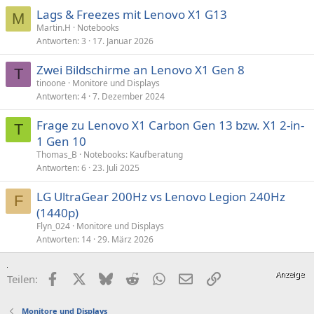
Lags & Freezes mit Lenovo X1 G13
M
Martin.H
Notebooks
Antworten
3
17. Januar 2026
Zwei Bildschirme an Lenovo X1 Gen 8
T
tinoone
Monitore und Displays
Antworten
4
7. Dezember 2024
Frage zu Lenovo X1 Carbon Gen 13 bzw. X1 2-in-
T
1 Gen 10
Thomas_B
Notebooks: Kaufberatung
Antworten
6
23. Juli 2025
LG UltraGear 200Hz vs Lenovo Legion 240Hz
F
(1440p)
Flyn_024
Monitore und Displays
Antworten
14
29. März 2026
Facebook
X (Twitter)
Bluesky
Reddit
WhatsApp
E-Mail
Link
Teilen:
Monitore und Displays