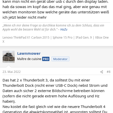
kann msn nicht ein gerät über usb c durch den display laden.
hab da sowas im kopf das das mal ging, aber wie genau mit
welchen monitoren bzw welche geräte das unterstützen weiß
ich jetzt leider nicht mehr
„Wenn ich mir deine Frage so durchlese komme ich zu dem Schluss, dass ein
Apple wohl die bessere Wahl ist für dich.“ –
HaZu
Lenovo ThinkPad X1 Carbon 2015 | Iphone 15 Pro | IPad Gen. 9 | XBox One
X
Lawnmower
Maître de cuisine
PRO
Moderator
23. Mai 2022
#8
Das hat 2 x Thunderbolt 3, da solltest Du mit einer
Thunderbolt Dock (nicht einer USB-C Dock) nebst Strom und
Daten auch sicher 2 externe Bildschirme betreiben können
(sofern die nicht gerade extrem hohe Auflösung und Hz
haben).
Neu kostet die fast gleich viel wie die neuere Thunderbolt 4
Generation die abwärtskompatibel ist, ansonsten solltest Du