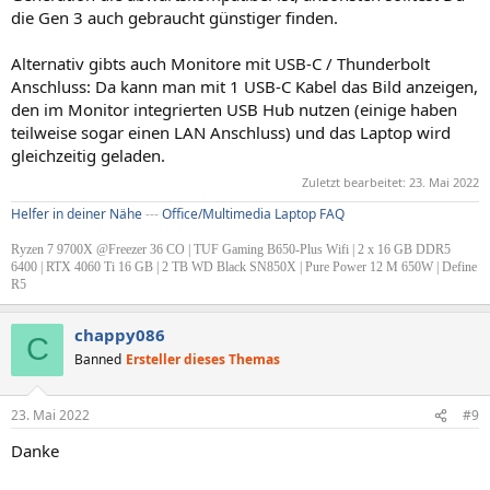
die Gen 3 auch gebraucht günstiger finden.
Alternativ gibts auch Monitore mit USB-C / Thunderbolt
Anschluss: Da kann man mit 1 USB-C Kabel das Bild anzeigen,
den im Monitor integrierten USB Hub nutzen (einige haben
teilweise sogar einen LAN Anschluss) und das Laptop wird
gleichzeitig geladen.
Zuletzt bearbeitet:
23. Mai 2022
Helfer in deiner Nähe
---
Office/Multimedia Laptop FAQ
Ryzen 7 9700X @Freezer 36 CO | TUF Gaming B650-Plus Wifi | 2 x 16 GB DDR5
6400 | RTX 4060 Ti 16 GB | 2 TB WD Black SN850X | Pure Power 12 M 650W | Define
R5
chappy086
C
Banned
Ersteller dieses Themas
23. Mai 2022
#9
Danke