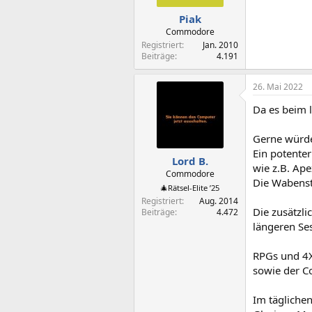
Piak
Commodore
Registriert
Jan. 2010
Beiträge
4.191
26. Mai 2022
Da es beim l
Gerne würde 
Ein potente
Lord B.
wie z.B. Ape
Commodore
Die Wabenstr
🎄Rätsel-Elite ’25
Registriert
Aug. 2014
Die zusätzli
Beiträge
4.472
längeren Se
RPGs und 4X
sowie der C
Im tägliche