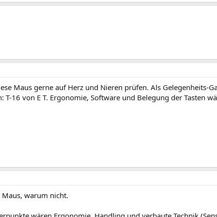
iese Maus gerne auf Herz und Nieren prüfen. Als Gelegenheits-
h: T-16 von E T. Ergonomie, Software und Belegung der Tasten wä
e Maus, warum nicht.
rpunkte wären Ergonomie, Handling und verbaute Technik (Senso