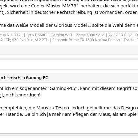
jekt wird eine Cooler Master MM731 herhalten, die sich perfekt d
t). Sicherheit in deutscher Rechtschreibung ist vorhanden, orden
rne das weiße Modell der Glorious Model I, sollte die Wahl denn a
ua NH-D12L | Strix B650E-E Gaming WiFi | Zotac 5090 Solid | 2x 32GB G.Skill
.2 1Tb; 970 Evo Plus M.2 2Tb | Seasonic Prime TX-1600 Noctua Edition | Fractal
am heimischen
Gaming-PC
ntlich ein sogenannter "Gaming-PC?", kann mit diesem Begriff so
t, nicht einordnen!
 empfehlen, die Maus zu Testen. Jedoch gefaellt mir das Design 
ter Haende. Da bin Ich ja mehr am Pflegen der Maus, als am Spiel