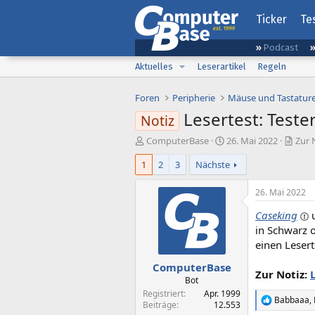
Ticker
Te
Podcast
Aktuelles
Leserartikel
Regeln
Foren
Peripherie
Mäuse und Tastatur
Lesertest: Test
Notiz
E
E
ComputerBase
26. Mai 2022
Zur 
r
r
1
2
3
Nächste
s
s
t
t
e
e
26. Mai 2022
l
l
Caseking
l
l
e
t
in Schwarz 
r
a
einen Lesert
m
ComputerBase
Zur Notiz:
Bot
Registriert
Apr. 1999
Babbaaa
,
R
Beiträge
12.553