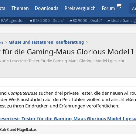
sts
Themen
Downloads
Preisvergleich
Forum
A
RAMageddon
RTX 5000 „Deals“
RX 9000 „Deals“
Ideale Gamin
en
Mäuse und Tastaturen: Kaufberatung
er für die Gaming-Maus Glorious Model I
Notiz: Lesertest: Tester für die Gaming-Maus Glorious Model I gesucht
und
ComputerBase
suchen drei private Tester, die der neuen All
oder Weiß ausführlich auf den Pelz fühlen wollen und anschlie
est zu ihren Eindrücken und Erfahrungen veröffentlichen.
Lesertest: Tester für die Gaming-Maus Glorious Model I ges
Bafr8
und
FlügelLukas