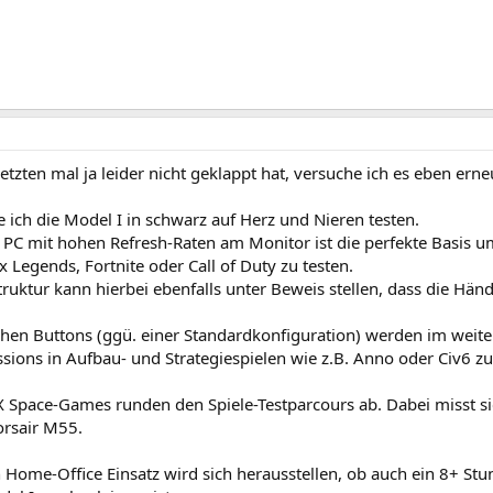
etzten mal ja leider nicht geklappt hat, versuche ich es eben ern
ich die Model I in schwarz auf Herz und Nieren testen.
r PC mit hohen Refresh-Raten am Monitor ist die perfekte Basis 
x Legends, Fortnite oder Call of Duty zu testen.
uktur kann hierbei ebenfalls unter Beweis stellen, dass die Händ
chen Buttons (ggü. einer Standardkonfiguration) werden im weite
ssions in Aufbau- und Strategiespielen wie z.B. Anno oder Civ6 
 Space-Games runden den Spiele-Testparcours ab. Dabei misst si
orsair M55.
n Home-Office Einsatz wird sich herausstellen, ob auch ein 8+ S