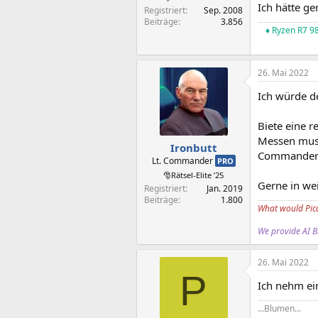
Ich hätte g
Registriert
Sep. 2008
Beiträge
3.856
♦ Ryzen R7 
26. Mai 2022
Ich würde d
Biete eine r
Messen muss
Ironbutt
Commander) 
Lt. Commander
PRO
🎅Rätsel-Elite ’25
Gerne in we
Registriert
Jan. 2019
Beiträge
1.800
What would Pic
We provide AI Bl
26. Mai 2022
P
Ich nehm e
...Blumen...