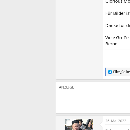
Glorious Mod
Für Bilder 
Danke für di
Viele Grüße
Bernd
Elke_Selke
R
e
a
k
t
i
o
n
e
n
:
26. Mai 2022