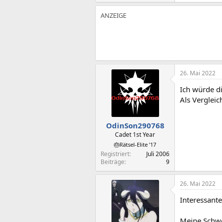
e
a
k
t
i
o
n
e
n
:
26. Mai 2022
Ich würde d
Als Vergleic
OdinSon290768
Cadet 1st Year
🎂Rätsel-Elite ’17
Registriert
Juli 2006
Beiträge
9
26. Mai 2022
Interessant
Meine Schwe