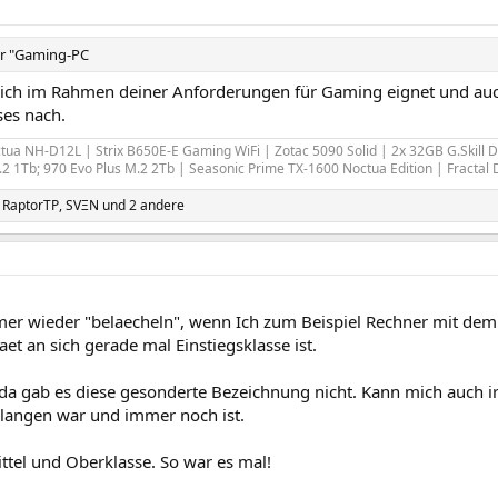
r "Gaming-PC
 sich im Rahmen deiner Anforderungen für Gaming eignet und auc
ses nach.
ua NH-D12L | Strix B650E-E Gaming WiFi | Zotac 5090 Solid | 2x 32GB G.Skill
.2 1Tb; 970 Evo Plus M.2 2Tb | Seasonic Prime TX-1600 Noctua Edition | Fractal
,
RaptorTP
,
SVΞN
und 2 andere
er wieder "belaecheln", wenn Ich zum Beispiel Rechner mit dem
et an sich gerade mal Einstiegsklasse ist.
da gab es diese gesonderte Bezeichnung nicht. Kann mich auch irr
elangen war und immer noch ist.
ittel und Oberklasse. So war es mal!