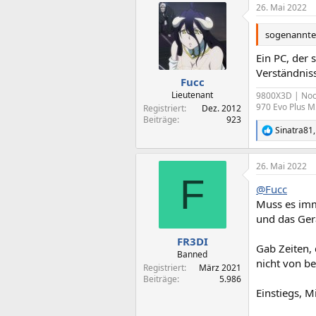
26. Mai 2022
sogenannte
Ein PC, der
Verständnis
Fucc
Lieutenant
9800X3D | Noct
970 Evo Plus M
Registriert
Dez. 2012
Beiträge
923
Sinatra81
R
e
a
26. Mai 2022
k
F
t
@Fucc
i
o
Muss es imm
n
und das Gera
e
n
FR3DI
Gab Zeiten, 
:
Banned
nicht von b
Registriert
März 2021
Beiträge
5.986
Einstiegs, M