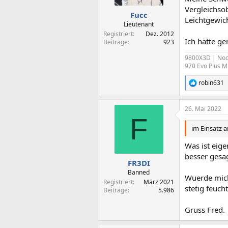
Vergleichsob
Fucc
Leichtgewich
Lieutenant
Registriert
Dez. 2012
Ich hätte ge
Beiträge
923
9800X3D | Noct
970 Evo Plus M
robin631
R
e
a
26. Mai 2022
k
F
t
i
im Einsatz 
o
n
Was ist eige
e
besser gesag
n
FR3DI
:
Banned
Wuerde mich
Registriert
März 2021
stetig feuch
Beiträge
5.986
Gruss Fred.