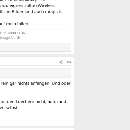
azu eignen sollte (Wireless
tliche Bilder sind auch möglich.
uf mich fallen.
 DDR5-6000 CL36 |
 Design North
#4
 rein gar nichts anfangen. Und oder
mit den Loechern nicht, aufgrund
en selbst!