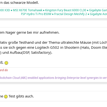
ern das schwarze Modell.
9800 X3D
♦ MSI X670E Tomahawk
♦ Kingston Fury Beast 6000 CL30
♦ Gigabyte Ga
FSP Hydro Ti Pro 850W
♦
Fractal Design Meshify 2
♦ Gigabyte A
em Nager gerne bei mir aufnehmen.
elativ große Testhand und der Thema ultraleichte Mäuse (mit Löch
 sie sich gegen eine Logitech G502 in Shootern (Halo, Doom Ete
und Aufbau(DSP, Satisfactory).
iß.
ard do
ockchain Cloud (ABC) enabled applications bringing Enterprise level synergies to ver
ine
Test gibts auch.