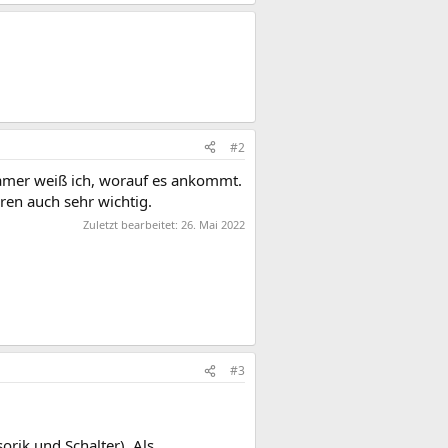
#2
Gamer weiß ich, worauf es ankommt.
ren auch sehr wichtig.
Zuletzt bearbeitet:
26. Mai 2022
#3
rik und Schalter). Als