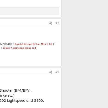
#7
NM790 4TB ||
Fractal Design Define Mini C TG
||
 ||
X-Box X gamepad pulse red
#8
 Shooter (BF4/BFV).
rke etc.)
G502 Lightspeed und G900.