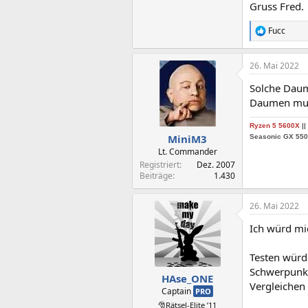
Gruss Fred.
Fucc
R
e
a
26. Mai 2022
k
t
Solche Daum
i
o
Daumen muß 
n
e
Ryzen 5 5600X
||
n
MiniM3
Seasonic GX 55
:
Lt. Commander
Registriert
Dez. 2007
Beiträge
1.430
26. Mai 2022
Ich würd mi
Testen würde
Schwerpunkte
HAse_ONE
Vergleichen
Captain
PRO
🎅Rätsel-Elite ’11