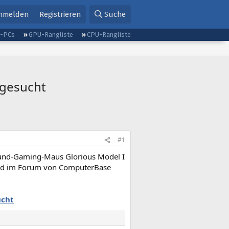
nmelden
Registrieren
Suche
g-PCs
GPU-Rangliste
CPU-Rangliste
 gesucht
#1
round-Gaming-Maus Glorious Model I
ßend im Forum von ComputerBase
ucht