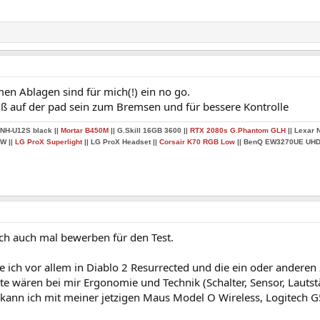
en Ablagen sind für mich(!) ein no go.
auf der pad sein zum Bremsen und für bessere Kontrolle
NH-U12S black
||
Mortar B450M
|| G.Skill 16GB 3600 ||
RTX 2080s G.Phantom GLH
|| Lexar 
0W
||
LG ProX Superlight
||
LG ProX Headset
||
Corsair K70 RGB Low
||
BenQ EW3270UE UHD
ch auch mal bewerben für den Test.
 ich vor allem in Diablo 2 Resurrected und die ein oder anderen
 wären bei mir Ergonomie und Technik (Schalter, Sensor, Lautstä
 kann ich mit meiner jetzigen Maus Model O Wireless, Logitech 