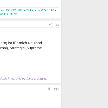
ming OC RTX 5080 ♦ 2x
Lexar NM790 2TB
♦
orus FO32U2P
#9
ern) ist für mich Neuland.
rnal), Strategie (Supreme
tically integrated business processes
.
#10