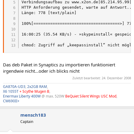
Verbindungsaufbau zu www.x2on.de|85.214.95.99|:
HTTP Anforderung gesendet, warte auf Antwort...
Länge: 778 [text/plain]

100%[====================================>] 778
16:00:25 (35.54 KB/s) - »skypeinstall« gespeich
chmod: Zugriff auf „keepassinstall“ nicht mögl
Das deb Paket in Synaptics zu importieren funktioniert
irgendwie nicht...oder ich blicks nicht
Zuletzt bearbeitet:
24. Dezember 2008
GA870A-UD3
,
2x2GB RAM
,
X6 1055T
+ Scythe Mugen B
,
Enermax Liberty 400W
@ max. 520W
BeQuiet Silent Wings USC Mod
,
CM690II+
mensch183
Captain