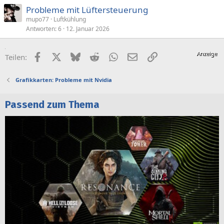
Probleme mit Lüftersteuerung
mupo77
Luftkühlung
Antworten
6
12. Januar 2026
Facebook
X (Twitter)
Bluesky
Reddit
WhatsApp
E-Mail
Link
Teilen:
Grafikkarten: Probleme mit Nvidia
Passend zum Thema