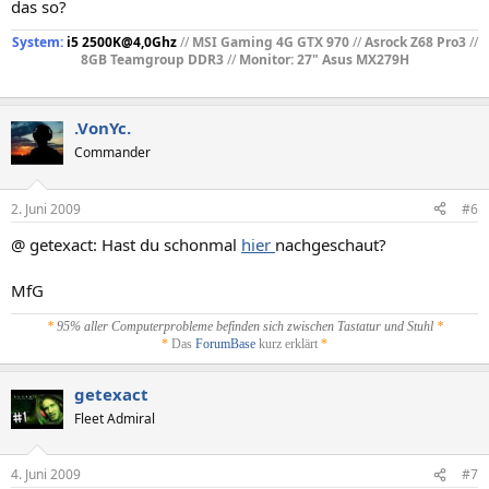
das so?
System:
i5 2500K@4,0Ghz
//
MSI Gaming 4G GTX 970
//
Asrock Z68 Pro3
//
8GB Teamgroup DDR3
//
Monitor: 27" Asus MX279H
.VonYc.
Commander
2. Juni 2009
#6
@ getexact: Hast du schonmal
hier
nachgeschaut?
MfG
*
95% aller Computerprobleme befinden sich zwischen Tastatur und Stuhl
*
*
Das
ForumBase
kurz erklärt
*
getexact
Fleet Admiral
4. Juni 2009
#7