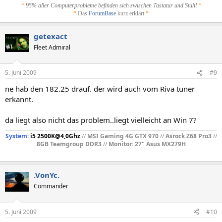
*
95% aller Computerprobleme befinden sich zwischen Tastatur und Stuhl
*
*
Das
ForumBase
kurz erklärt
*
getexact
Fleet Admiral
5. Juni 2009
#9
ne hab den 182.25 drauf. der wird auch vom Riva tuner
erkannt.
da liegt also nicht das problem..liegt vielleicht an Win 7?
System:
i5 2500K@4,0Ghz
//
MSI Gaming 4G GTX 970
//
Asrock Z68 Pro3
//
8GB Teamgroup DDR3
//
Monitor: 27" Asus MX279H
.VonYc.
Commander
5. Juni 2009
#10