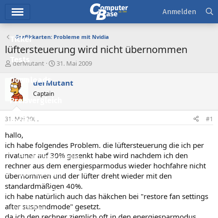
Hauptmenü
Anmelden
Grafikkarten: Probleme mit Nvidia
Ticker
lüftersteuerung wird nicht übernommen
Tests
E
E
derMutant
31. Mai 2009
r
r
Downloads
s
s
derMutant
t
t
Captain
e
e
Preisvergleich
l
l
l
l
31. Mai 2009
#1
Forum
e
t
r
a
hallo,
Aktuelles
m
ich habe folgendes Problem. die lüftersteuerung die ich per
rivatuner auf 30% gesenkt habe wird nachdem ich den
Empfohlene Inhalte
rechner aus dem energiesparmodus wieder hochfahre nicht
Neue Beiträge
übernommen und der lüfter dreht wieder mit den
standardmäßigen 40%.
Neueste Aktivitäten
ich habe natürlich auch das häkchen bei "restore fan settings
after suspendmode" gesetzt.
Leserartikel
da ich den rechner ziemlich oft in den energiesparmodus