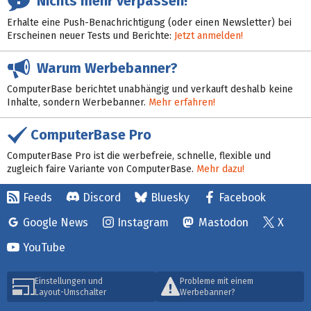
Nichts mehr verpassen!
Erhalte eine Push-Benachrichtigung (oder einen Newsletter) bei
Erscheinen neuer Tests und Berichte:
Jetzt anmelden!
Warum Werbebanner?
ComputerBase berichtet unabhängig und verkauft deshalb keine
Inhalte, sondern Werbebanner.
Mehr erfahren!
ComputerBase Pro
ComputerBase Pro ist die werbefreie, schnelle, flexible und
zugleich faire Variante von ComputerBase.
Mehr dazu!
Feeds
Discord
Bluesky
Facebook
Google News
Instagram
Mastodon
X
YouTube
Einstellungen und
Probleme mit einem
Layout-Umschalter
Werbebanner?