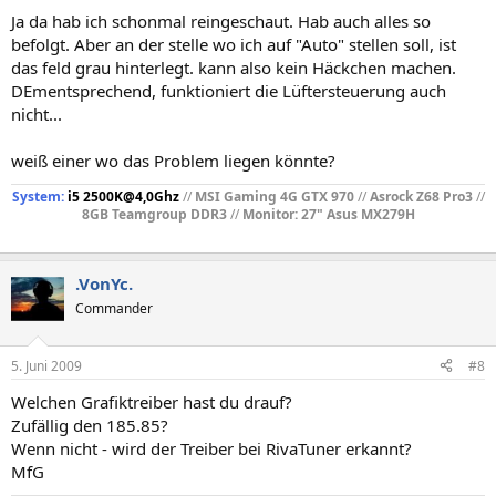
Ja da hab ich schonmal reingeschaut. Hab auch alles so
befolgt. Aber an der stelle wo ich auf "Auto" stellen soll, ist
das feld grau hinterlegt. kann also kein Häckchen machen.
DEmentsprechend, funktioniert die Lüftersteuerung auch
nicht...
weiß einer wo das Problem liegen könnte?
System:
i5 2500K@4,0Ghz
//
MSI Gaming 4G GTX 970
//
Asrock Z68 Pro3
//
8GB Teamgroup DDR3
//
Monitor: 27" Asus MX279H
.VonYc.
Commander
5. Juni 2009
#8
Welchen Grafiktreiber hast du drauf?
Zufällig den 185.85?
Wenn nicht - wird der Treiber bei RivaTuner erkannt?
MfG