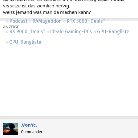
Regeln
versetze ist das ziemlich nervig.
weiss jemand was man da machen kann?
Podcast
RAMageddon
RTX 5000 „Deals“
RX 9000 „Deals“
Ideale Gaming-PCs
GPU-Rangliste
CPU-Rangliste
.VonYc.
Commander