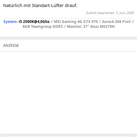
Natürlich mit Standart-Lüfter drauf.
Zuletzt bearbeitet:
5. Juni 2009
System:
i5 2500K@4,0Ghz
//
MSI Gaming 4G GTX 970
//
Asrock Z68 Pro3
//
8GB Teamgroup DDR3
//
Monitor: 27" Asus MX279H