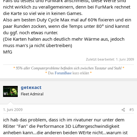
Falls du testest und FurMark anschmeißt, diese Werte sind
nicht wirklich zu verallgemeinern, denn bei FurMark rechnet
die Karte so viel wie in keinen Games.
Also am besten Duty Cycle Max mal auf 60% fixieren und ein
paar Runden zocken, wenn die Temps unter 80° sind kannst
du ggf. noch etwas runter.
(Die Karten halten auch deutlich mehr Wärme aus, jedoch
muss man's ja nicht übertreiben)
MfG
Zuletzt bearbeitet:
1. Juni 2009
*
95% aller Computerprobleme befinden sich zwischen Tastatur und Stuhl
*
*
Das
ForumBase
kurz erklärt
*
getexact
Fleet Admiral
1. Juni 2009
#5
ich hab das problem, dass ich im rivatuner nur unter dem
REiter "Fan" die Performance 3D Lüftergeschwindigkeit
anheben kann...die anderen beiden WErte nicht...warum ist