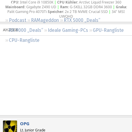
CPU:
Intel Core i9 10850K
|
CPU Kühler:
Arctivc Liquid Freezer 360
Regeln
Mainboard:
Gigabyte Z490 UD
|
Ram:
G-SKILL 32GB DDR4 3600
|
Graka:
Palit Gaming Pro 4070Ti
Speicher:
2x 2 TB NVME Crucial SSD
|
34" MSI
UWQHD​
Podcast
RAMageddon
RTX 5000 „Deals“
RX 9000 „Deals“
Ideale Gaming-PCs
GPU-Rangliste
CPU-Rangliste
OPG
Lt. Junior Grade