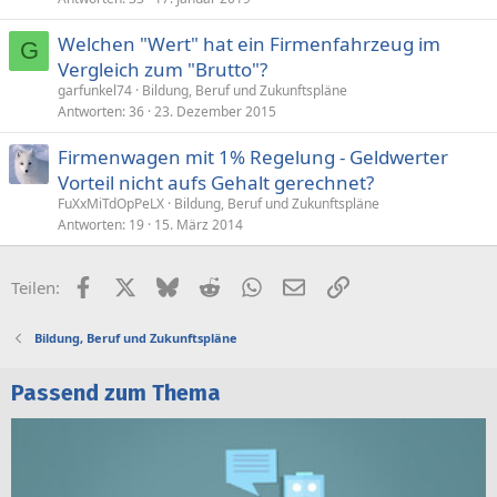
t
Welchen "Wert" hat ein Firmenfahrzeug im
G
Vergleich zum "Brutto"?
garfunkel74
Bildung, Beruf und Zukunftspläne
Antworten
36
23. Dezember 2015
Firmenwagen mit 1% Regelung - Geldwerter
Vorteil nicht aufs Gehalt gerechnet?
FuXxMiTdOpPeLX
Bildung, Beruf und Zukunftspläne
Antworten
19
15. März 2014
Facebook
X (Twitter)
Bluesky
Reddit
WhatsApp
E-Mail
Link
Teilen:
Bildung, Beruf und Zukunftspläne
Passend zum Thema