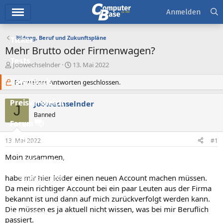
Hauptmenü
Anmelden
Bildung, Beruf und Zukunftspläne
Ticker
Mehr Brutto oder Firmenwagen?
Tests
E
E
Jobwechselnder
13. Mai 2022
r
r
Downloads
s
Für weitere Antworten geschlossen.
s
t
t
e
e
Preisvergleich
Jobwechselnder
J
l
l
Banned
l
l
Forum
e
t
r
a
13. Mai 2022
#1
Aktuelles
m
Moin zusammen,
Empfohlene Inhalte
habe mir hier leider einen neuen Account machen müssen.
Neue Beiträge
Da mein richtiger Account bei ein paar Leuten aus der Firma
Neueste Aktivitäten
bekannt ist und dann auf mich zurückverfolgt werden kann.
Die müssen es ja aktuell nicht wissen, was bei mir Beruflich
Leserartikel
passiert.