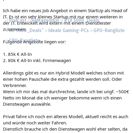
Regeln
Ich habe ein neues Job Angebot in einem StartUp als Head of
IT. Es ist ein sehr kleines Startup mit nur einem weiteren in
Podcast
RAMageddon
RTX 5000 „Deals“
der IT. Entwickelt wird extern mit einem Dienstleister
zusammen.
RX 9000 „Deals“
Ideale Gaming-PCs
GPU-Rangliste
CPU-Rangliste
Folgende Angebote liegen vor:
1. 85k € All-In
2. 80k € All-In inkl. Firmenwagen
Allerdings gibt es nur ein Hybrid Modell welches schon mit
einer hohen Pauschale die extra gezahlt werden soll. Oder
Verbrenner.
Wenn ich mir das mal durchrechne, lande ich bei ungf. ~500€
Netto im Monat die ich weniger bekomme wenn ich einen
Dienstwagen auswähle.
Privat fahre ich noch ein älteres Modell, aktuell reicht es auch
und würde noch weiter Fahren.
Dienstlich brauche ich den Dienstwagen wohl eher selten, da