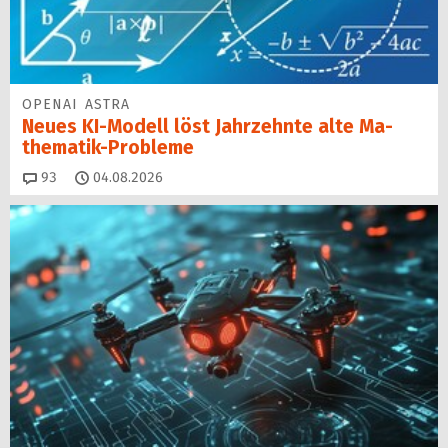
OPENAI ASTRA
Neues KI-Modell löst Jahr­zehn­te alte Ma­
thematik-Pro­ble­me
Kommentare
93
04.08.2026