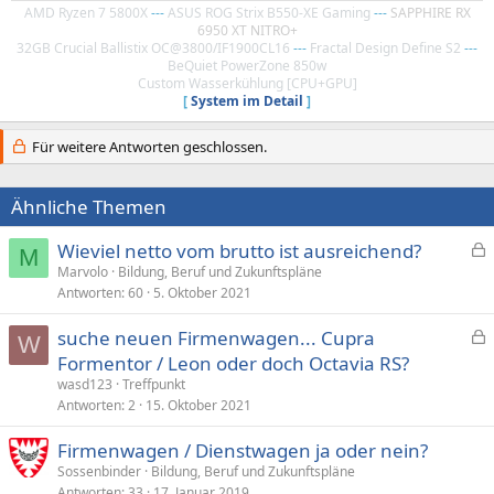
AMD Ryzen 7 5800X
---
ASUS ROG Strix B550-XE Gaming
---
SAPPHIRE RX
6950 XT NITRO+
32GB Crucial Ballistix OC@3800/IF1900CL16
---
Fractal Design Define S2
---
BeQuiet PowerZone 850w
Custom Wasserkühlung [CPU+GPU]
[
System im Detail
]
Für weitere Antworten geschlossen.
Ähnliche Themen
Wieviel netto vom brutto ist ausreichend?
M
e
Marvolo
Bildung, Beruf und Zukunftspläne
Antworten
60
5. Oktober 2021
s
p
suche neuen Firmenwagen... Cupra
e
W
e
Formentor / Leon oder doch Octavia RS?
r
s
wasd123
Treffpunkt
r
p
Antworten
2
15. Oktober 2021
t
e
Firmenwagen / Dienstwagen ja oder nein?
r
Sossenbinder
Bildung, Beruf und Zukunftspläne
r
Antworten
33
17. Januar 2019