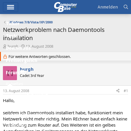
Hauptmenü
Anmelden
Windows 7/8/Vista/XP/2000
Ticker
Netzwerkproblem nach Daemontools
Tests
installation
E
E
hurgh
13. August 2008
Downloads
r
r
s
Für weitere Antworten geschlossen.
s
Preisvergleich
t
t
e
e
hurgh
H
l
l
Forum
Cadet 3rd Year
l
l
e
t
Aktuelles
r
a
13. August 2008
#1
m
Empfohlene Inhalte
Hallo,
Neue Beiträge
seitdem ich Daemontools installiert habe, funktioniert mein
Neueste Aktivitäten
Netzwerk nicht mehr richtig. Mein REchner baut einfach keine
Verbindung zum Router auf. Des Weiteren ist ein gelbes
Leserartikel
Ausrufezeichen im Gerätemanager an der Netzwerkkarte.