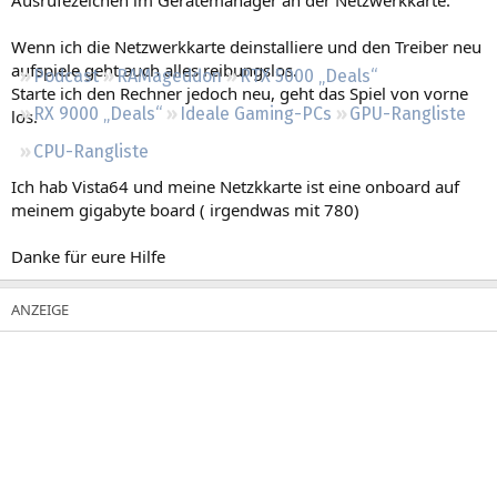
Regeln
Wenn ich die Netzwerkkarte deinstalliere und den Treiber neu
aufspiele geht auch alles reibungslos.
Podcast
RAMageddon
RTX 5000 „Deals“
Starte ich den Rechner jedoch neu, geht das Spiel von vorne
RX 9000 „Deals“
Ideale Gaming-PCs
GPU-Rangliste
los.
CPU-Rangliste
Ich hab Vista64 und meine Netzkkarte ist eine onboard auf
meinem gigabyte board ( irgendwas mit 780)
Danke für eure Hilfe