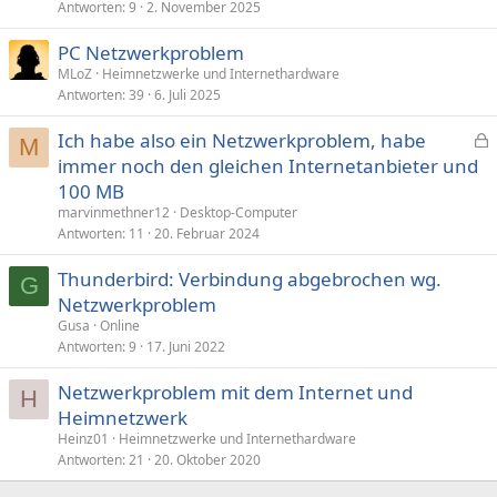
Antworten
9
2. November 2025
PC Netzwerkproblem
MLoZ
Heimnetzwerke und Internethardware
Antworten
39
6. Juli 2025
Ich habe also ein Netzwerkproblem, habe
M
e
immer noch den gleichen Internetanbieter und
s
100 MB
p
marvinmethner12
Desktop-Computer
e
Antworten
11
20. Februar 2024
r
Thunderbird: Verbindung abgebrochen wg.
r
G
t
Netzwerkproblem
Gusa
Online
Antworten
9
17. Juni 2022
Netzwerkproblem mit dem Internet und
H
Heimnetzwerk
Heinz01
Heimnetzwerke und Internethardware
Antworten
21
20. Oktober 2020