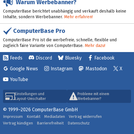
Warum Werbebanner?
ComputerBase berichtet unabhängig und verkauft deshalb keine
Inhalte, sondern Werbebanner.
Mehr erfahren!
ComputerBase Pro
ComputerBase Pro ist die werbefreie, schnelle, flexible und
zugleich faire Variante von ComputerBase.
Mehr dazu!
Feeds
Discord
Bluesky
Facebook
Google News
Instagram
Mastodon
X
YouTube
Einstellungen und
Probleme mit einem
Layout-Umschalter
Werbebanner?
© 1999–2026 ComputerBase GmbH
Impressum
Kontakt
Mediadaten
Vertrag widerrufen
Vertrag kündigen
Barrierefreiheit
Datenschutz