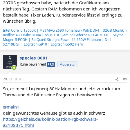
2070S geschossen habe, hatte ich die Grafikkarte am
nächsten Tag. Gestern RAM bekommen den ich vorgestern
bestellt habe. Fixer Laden, Kundenservice lässt allerdings zu
wünschen übrig.
Intel Core i5 13600K | MSI MAG Z690 Tomahawk Wifi DDR4 | 32GB Mushkin
Redline 4000Mhz DDR4 | Asus TUF Gaming Geforce RTX 4070 OC | Scythe
Mugen 5 PCGH | Be Quiet! Straight Power 11 650W Platinum | Dell
S2719DGF | Logitech G910 | Logitech G502 Hero
species_0001
Ruhe bewahren!
PRO
Moderator
20. Juli 2020
#9
So, er meint 1x (einen) 60Hz Monitor und jetzt zurück zum
Thema und die Bitte seine Fragen zu beantworten.
@main1
dein gewünschtes Gehäuse gibt es auch in schwarz
https://geizhals.de/kolink-bastion-rgb-schwarz-
a2108375.html