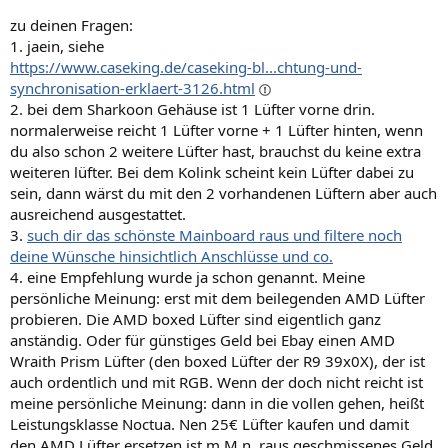
zu deinen Fragen:
1. jaein, siehe
https://www.caseking.de/caseking-bl...chtung-und-
synchronisation-erklaert-3126.html
2. bei dem Sharkoon Gehäuse ist 1 Lüfter vorne drin.
normalerweise reicht 1 Lüfter vorne + 1 Lüfter hinten, wenn
du also schon 2 weitere Lüfter hast, brauchst du keine extra
weiteren lüfter. Bei dem Kolink scheint kein Lüfter dabei zu
sein, dann wärst du mit den 2 vorhandenen Lüftern aber auch
ausreichend ausgestattet.
3.
such dir das schönste Mainboard raus und filtere noch
deine Wünsche hinsichtlich Anschlüsse und co.
4. eine Empfehlung wurde ja schon genannt. Meine
persönliche Meinung: erst mit dem beilegenden AMD Lüfter
probieren. Die AMD boxed Lüfter sind eigentlich ganz
anständig. Oder für günstiges Geld bei Ebay einen AMD
Wraith Prism Lüfter (den boxed Lüfter der R9 39x0X), der ist
auch ordentlich und mit RGB. Wenn der doch nicht reicht ist
meine persönliche Meinung: dann in die vollen gehen, heißt
Leistungsklasse Noctua. Nen 25€ Lüfter kaufen und damit
den AMD Lüfter ersetzen ist m.M.n. raus geschmissenes Geld.