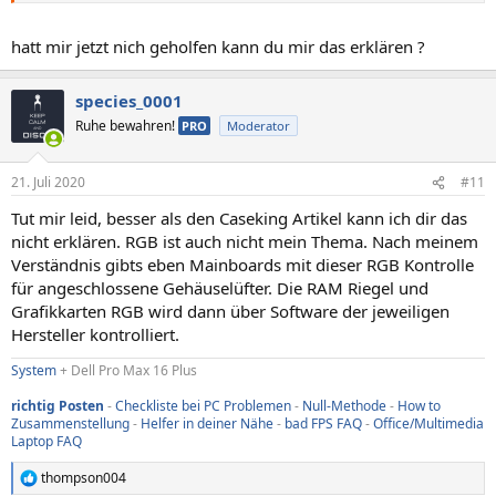
https://www.caseking.de/caseking-bl...chtung-und-synchronisation-
erklaert-3126.html
hatt mir jetzt nich geholfen kann du mir das erklären ?
species_0001
Ruhe bewahren!
PRO
Moderator
21. Juli 2020
#11
Tut mir leid, besser als den Caseking Artikel kann ich dir das
nicht erklären. RGB ist auch nicht mein Thema. Nach meinem
Verständnis gibts eben Mainboards mit dieser RGB Kontrolle
für angeschlossene Gehäuselüfter. Die RAM Riegel und
Grafikkarten RGB wird dann über Software der jeweiligen
Hersteller kontrolliert.
System
+ Dell Pro Max 16 Plus
richtig Posten
-
Checkliste bei PC Problemen
-
Null-Methode
-
How to
Zusammenstellung
-
Helfer in deiner Nähe
-
bad FPS FAQ
-
Office/Multimedia
Laptop FAQ
thompson004
R