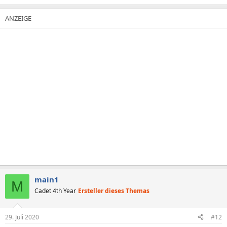
e
a
k
t
i
o
n
e
n
:
main1
M
Cadet 4th Year
Ersteller dieses Themas
29. Juli 2020
#12