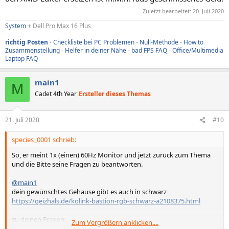
Zuletzt bearbeitet:
20. Juli 2020
System
+ Dell Pro Max 16 Plus
richtig Posten
-
Checkliste bei PC Problemen
-
Null-Methode
-
How to
Zusammenstellung
-
Helfer in deiner Nähe
-
bad FPS FAQ
-
Office/Multimedia
Laptop FAQ
main1
M
Cadet 4th Year
Ersteller dieses Themas
21. Juli 2020
#10
species_0001 schrieb:
So, er meint 1x (einen) 60Hz Monitor und jetzt zurück zum Thema
und die Bitte seine Fragen zu beantworten.
@main1
dein gewünschtes Gehäuse gibt es auch in schwarz
https://geizhals.de/kolink-bastion-rgb-schwarz-a2108375.html
zu deinen Fragen:
Zum Vergrößern anklicken....
1. jaein, siehe