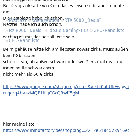
Regeln
Bei der grafikkarte weiß ich das es leisere gibt aber möchte
die.
Die Festplatte habe ich schon.
Podcast
RAMageddon
RTX 5000 „Deals“
Netzteil habe ich auch schon.
RX 9000 „Deals“
Ideale Gaming-PCs
GPU-Rangliste
wichtig ist mir der pc soll leise sein
CPU-Rangliste
Beim gehäuse hätte ich am liebsten sowas zirka, muss außen
kein RGb haben
schön clean, ob außen schwarz oder weiß erstmal geal, nur
innen sollte schwarz sein
nicht mehr als 60 € zirka
https://www.google.com/shopping/pro...&ved=0ahUKEwjyyo
ruqczqAhVaxMQBHfLjCGcQ8wII5gM
hier meine liste
https://www.mindfactory.de/shopping...2212e5184528916ec