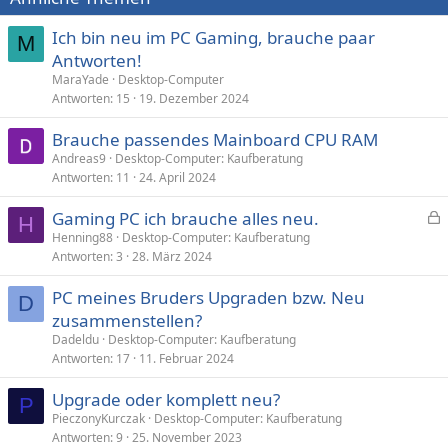
Ich bin neu im PC Gaming, brauche paar
M
Antworten!
MaraYade
Desktop-Computer
Antworten
15
19. Dezember 2024
Brauche passendes Mainboard CPU RAM
Andreas9
Desktop-Computer: Kaufberatung
Antworten
11
24. April 2024
Gaming PC ich brauche alles neu.
H
e
Henning88
Desktop-Computer: Kaufberatung
Antworten
3
28. März 2024
s
p
PC meines Bruders Upgraden bzw. Neu
e
D
zusammenstellen?
r
Dadeldu
Desktop-Computer: Kaufberatung
r
Antworten
17
11. Februar 2024
t
Upgrade oder komplett neu?
P
PieczonyKurczak
Desktop-Computer: Kaufberatung
Antworten
9
25. November 2023