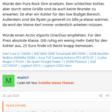
n
Würde den Pure Rock Slim ersetzen. Kein schlechter Kühler,
:
aber durch seine Größe sind da auch keine Wunder zu
erwarten. Ist eher ein Kühler für den low Budget Bereich.
Außerdem sind die Ryzen ja generell im Idle ja etwas wärmer,
da wird der kleine Kerl immer ordentlich arbeiten müssen.
Würde einen Arctic eSports One/Duo empfehlen. Für den
Preis absolute Klasse. Gib ruhig ein wenig mehr Geld für den
Kühler aus, 25 Euro finde ich Recht knapp bemessen.
Intel Core i5 13600K | MSI MAG Z690 Tomahawk Wifi DDR4 | 32GB Mushkin
Redline 4000Mhz DDR4 | Asus TUF Gaming Geforce RTX 4070 OC | Scythe
Mugen 5 PCGH | Be Quiet! Straight Power 11 650W Platinum | Dell
S2719DGF | Logitech G910 | Logitech G502 Hero
main1
M
Cadet 4th Year
Ersteller dieses Themas
20. Juli 2020
#5
Axxid schrieb: