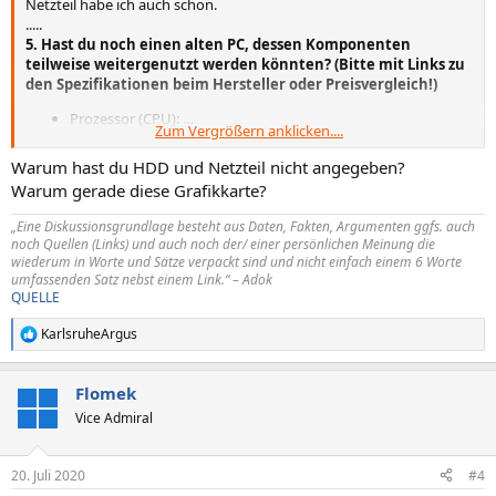
Netzteil habe ich auch schon.
.....
5. Hast du noch einen alten PC, dessen Komponenten
teilweise weitergenutzt werden könnten? (Bitte mit Links zu
den Spezifikationen beim Hersteller oder Preisvergleich!)
Prozessor (CPU): …
Zum Vergrößern anklicken....
Arbeitsspeicher (RAM): …
Mainboard: …
Warum hast du HDD und Netzteil nicht angegeben?
Netzteil: …
Warum gerade diese Grafikkarte?
Gehäuse: …
Grafikkarte: …
„Eine Diskussionsgrundlage besteht aus Daten, Fakten, Argumenten ggfs. auch
HDD / SSD: …
noch Quellen (Links) und auch noch der/ einer persönlichen Meinung die
wiederum in Worte und Sätze verpackt sind und nicht einfach einem 6 Worte
umfassenden Satz nebst einem Link.“ – Adok
QUELLE
KarlsruheArgus
R
e
a
Flomek
k
t
Vice Admiral
i
o
n
20. Juli 2020
#4
e