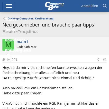
Hauptmenü
Anmelden
Desktop-Computer: Kaufberatung
Ticker
Neu geschrieben und brauche paar tipps
Tests
E
E
main1
20. Juli 2020
r
r
Downloads
s
s
main1
M
t
t
Cadet 4th Year
e
e
Preisvergleich
l
l
l
l
20. Juli 2020
#1
Forum
e
t
r
a
Hey, so da mir viele nicht helfen konnten/wolten wegen der
Aktuelles
m
Rechtschreibung hier alles ausfürlich und neu
Da mir gesagt wurde warum nicht einmal und richtig ?
Empfohlene Inhalte
Neue Beiträge
Also möchte mir ein Pc zusammen stellen.
Habe dazu paar Fragen
Neueste Aktivitäten
Vorab noch, ich möchte ein RGb Ram ja mir ist klar das er
Leserartikel
nicht so gut ist wie die anderen.