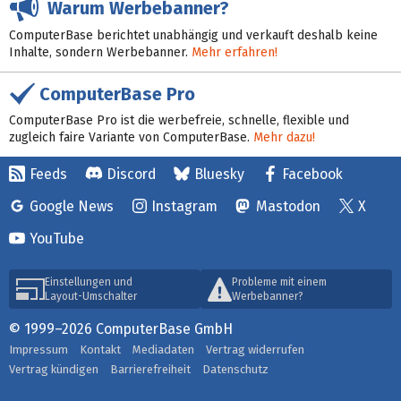
Warum Werbebanner?
ComputerBase berichtet unabhängig und verkauft deshalb keine
Inhalte, sondern Werbebanner.
Mehr erfahren!
ComputerBase Pro
ComputerBase Pro ist die werbefreie, schnelle, flexible und
zugleich faire Variante von ComputerBase.
Mehr dazu!
Feeds
Discord
Bluesky
Facebook
Google News
Instagram
Mastodon
X
YouTube
Einstellungen und
Probleme mit einem
Layout-Umschalter
Werbebanner?
© 1999–2026 ComputerBase GmbH
Impressum
Kontakt
Mediadaten
Vertrag widerrufen
Vertrag kündigen
Barrierefreiheit
Datenschutz