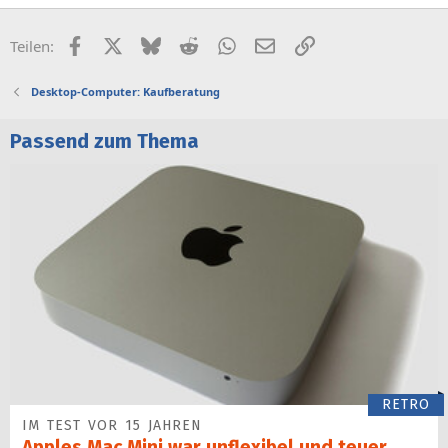
Facebook
X (Twitter)
Bluesky
Reddit
WhatsApp
E-Mail
Link
Teilen:
Desktop-Computer: Kaufberatung
Passend zum Thema
RETRO
IM TEST VOR 15 JAHREN
Apples Mac Mini war unflexibel und teuer