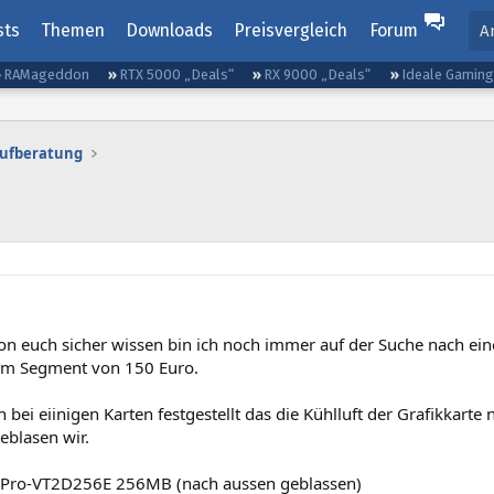
sts
Themen
Downloads
Preisvergleich
Forum
A
RAMageddon
RTX 5000 „Deals“
RX 9000 „Deals“
Ideale Gamin
aufberatung
on euch sicher wissen bin ich noch immer auf der Suche nach ein
 im Segment von 150 Euro.
 bei eiinigen Karten festgestellt das die Kühlluft der Grafikkart
eblasen wir.
Pro-VT2D256E 256MB (nach aussen geblassen)