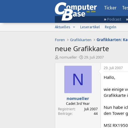
Ticker
Te
Podcast
Aktuelles
Leserartikel
Regeln
Foren
Grafikkarten
Grafikkarten: K
neue Grafikkarte
E
E
nomueller
29. Juli 2007
r
r
s
s
29. Juli 2007
t
t
N
Hallo,
e
e
l
l
l
l
wie einige v
e
t
Grafikkarte
nomueller
r
a
m
Cadet 3rd Year
Nun habe ich
Registriert
Juli 2007
den Tower g
Beiträge
44
MSI RX1950