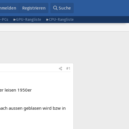
nmelden
Registrieren
Suche
g-PCs
GPU-Rangliste
CPU-Rangliste
#1
er leisen 1950er
e nach aussen geblasen wird bzw in