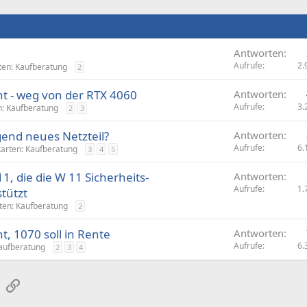
Antworten
Aufrufe
2.
ten: Kaufberatung
2
t - weg von der RTX 4060
Antworten
Aufrufe
3.
n: Kaufberatung
2
3
gend neues Netzteil?
Antworten
Aufrufe
6.
karten: Kaufberatung
3
4
5
1, die die W 11 Sicherheits-
Antworten
Aufrufe
1.
tützt
ten: Kaufberatung
2
, 1070 soll in Rente
Antworten
Aufrufe
6.
Kaufberatung
2
3
4
sApp
E-Mail
Link