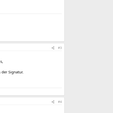
#3
s,
 der Signatur.
#4