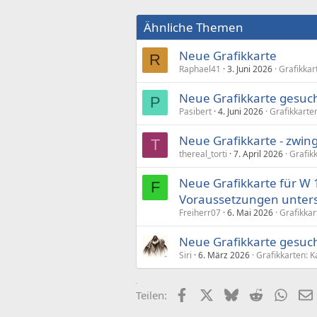
Ähnliche Themen
Neue Grafikkarte
R
Raphael41
3. Juni 2026
Grafikkar
Neue Grafikkarte gesuch
P
Pasibert
4. Juni 2026
Grafikkarte
Neue Grafikkarte - zwin
T
thereal_torti
7. April 2026
Grafik
Neue Grafikkarte für W 1
F
Voraussetzungen unters
Freiherr07
6. Mai 2026
Grafikkar
Neue Grafikkarte gesucht
Siri
6. März 2026
Grafikkarten: 
Facebook
X (Twitter)
Bluesky
Reddit
What
Teilen: