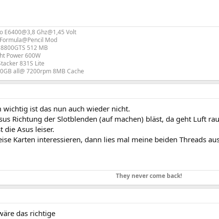
uo E6400@3,8 Ghz@1,45 Volt
Formula@Pencil Mod
e 8800GTS 512 MB
ght Power 600W
tacker 831S Lite
0GB all@ 7200rpm 8MB Cache
wichtig ist das nun auch wieder nicht.
us Richtung der Slotblenden (auf machen) bläst, da geht Luft rau
 die Asus leiser.
ise Karten interessieren, dann lies mal meine beiden Threads aus
They never come back!
äre das richtige