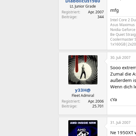
Diabolicus1980
Lt. Junior Grade
mfg
Registriert
Apr. 2007
Beiträge
344
Intel Core 2 D
Asus Maximus 
Nvidia Geforc
Be Quiet Strai
Coolermaster S
1x160GB|2x20
30. Juli 2007
Sooo extrem 
Zumal die As
außerdem ist
Wenn dich le
y33H@
Fleet Admiral
cYa
Registriert
Apr. 2006
Beiträge
25.701
31. Juli 2007
Ne 1950XT w