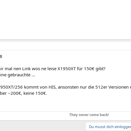
8
ir mal nen Link wos ne leise X1950XT für 150€ gibt?
ne gebrauchte ...
X1950XT/256 kommt von HIS, ansonsten nur die 512er Versionen 
aber ~200€, keine 150€.
They never come back!
Du musst dich einloggen