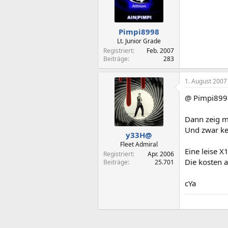
Pimpi8998
Lt. Junior Grade
Registriert
Feb. 2007
Beiträge
283
1. August 2007
@ Pimpi899
Dann zeig m
Und zwar kei
y33H@
Fleet Admiral
Eine leise 
Registriert
Apr. 2006
Die kosten 
Beiträge
25.701
cYa