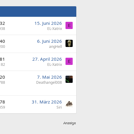
32
15. Juni 2026
E
938
EL-Xatrix
40
6. Juni 2026
200
angHell
81
27. April 2026
E
182
EL-Xatrix
20
7. Mai 2026
788
Deathangel008
78
31. März 2026
359
Siri